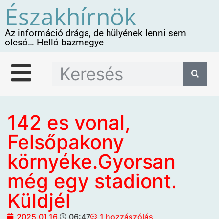
Északhírnök
Az információ drága, de hülyének lenni sem
olcsó… Helló bazmegye
142 es vonal,
Felsőpakony
környéke.Gyorsan
még egy stadiont.
Küldjél
2025.01.16.
06:47
1 hozzászólás