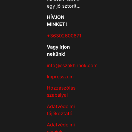
egy jó sztorit…
HÍVJON
MINKET!
+36302600871
Vagy írjon
nekünk!
info@eszakhirnok.com
Impresszum
Hozzászólás
szabályai
Adatvédelmi
tájékoztató
Adatvédelmi
elveink