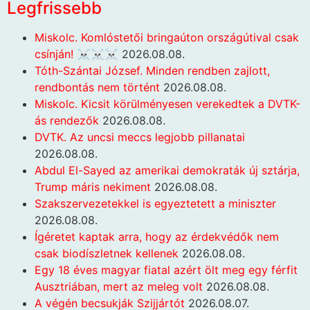
Legfrissebb
Miskolc. Komlóstetői bringaúton országútival csak
csínján! ☠️☠️☠️
2026.08.08.
Tóth-Szántai József. Minden rendben zajlott,
rendbontás nem történt
2026.08.08.
Miskolc. Kicsit körülményesen verekedtek a DVTK-
ás rendezők
2026.08.08.
DVTK. Az uncsi meccs legjobb pillanatai
2026.08.08.
Abdul El-Sayed az amerikai demokraták új sztárja,
Trump máris nekiment
2026.08.08.
Szakszervezetekkel is egyeztetett a miniszter
2026.08.08.
Ígéretet kaptak arra, hogy az érdekvédők nem
csak biodíszletnek kellenek
2026.08.08.
Egy 18 éves magyar fiatal azért ölt meg egy férfit
Ausztriában, mert az meleg volt
2026.08.08.
A végén becsukják Szijjártót
2026.08.07.