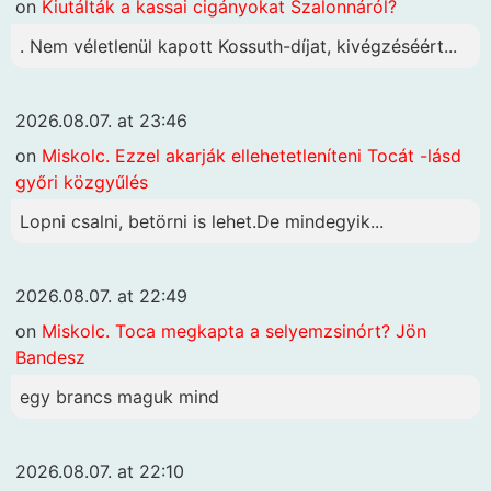
on
Kiutálták a kassai cigányokat Szalonnáról?
. Nem véletlenül kapott Kossuth-díjat, kivégzéséért...
2026.08.07. at 23:46
on
Miskolc. Ezzel akarják ellehetetleníteni Tocát -lásd
győri közgyűlés
Lopni csalni, betörni is lehet.De mindegyik...
2026.08.07. at 22:49
on
Miskolc. Toca megkapta a selyemzsinórt? Jön
Bandesz
egy brancs maguk mind
2026.08.07. at 22:10