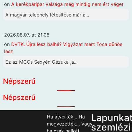
on
A kerékpáripar válsága még mindig nem ért véget
A magyar telephely létesítése már a...
2026.08.07. at 21:08
on
DVTK. Újra lesz balhé? Vigyázat mert Toca dühös
lesz
Ez az MCCs Sexyén Gézuka ,a...
Népszerű
Népszerű
Lapunka
Ha átverték… Ha
megvezették… Vagy
szemlézi
ha csak hallott