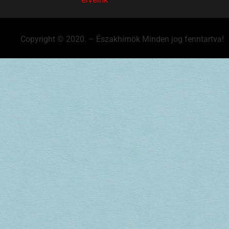
Copyright © 2020. – Északhírnök Minden jog fenntartva!