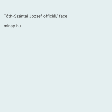
Tóth-Szántai József officiál/ face
minap.hu