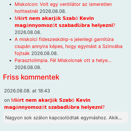
Miskolcon: Volt egy ventilátor az ismeretlen
holttestnél
2026.08.08.
M𝗶é𝗿𝘁 𝗻𝗲𝗺 𝗮𝗸𝗮𝗿𝗷á𝗸 𝗦𝘇𝗮𝗯ó 𝗞𝗲𝘃𝗶𝗻
𝗺𝗮𝗴á𝗻𝗻𝘆𝗼𝗺𝗼𝘇ó𝘁 𝘀𝘇𝗮𝗯𝗮𝗱𝗹á𝗯𝗿𝗮 𝗵𝗲𝗹𝘆𝗲𝘇𝗻𝗶?
2026.08.08.
A miskolci fideszeskdnp-s jelenlegi garnitúra
csupán annyira képes, hogy egymást a Szinvába
fojtsák
2026.08.08.
Parasztolimpia. Fél Miskolcnak ott a helye…
2026.08.08.
Friss kommentek
2026.08.08. at 18:43
on
M𝗶é𝗿𝘁 𝗻𝗲𝗺 𝗮𝗸𝗮𝗿𝗷á𝗸 𝗦𝘇𝗮𝗯ó 𝗞𝗲𝘃𝗶𝗻
𝗺𝗮𝗴á𝗻𝗻𝘆𝗼𝗺𝗼𝘇ó𝘁 𝘀𝘇𝗮𝗯𝗮𝗱𝗹á𝗯𝗿𝗮 𝗵𝗲𝗹𝘆𝗲𝘇𝗻𝗶?
Nagyon sok szálon kapcsolódtak egymáshoz. Akik...