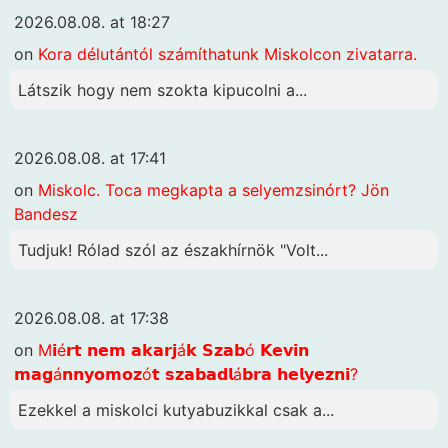
2026.08.08. at 18:27
on
Kora délutántól számíthatunk Miskolcon zivatarra.
Látszik hogy nem szokta kipucolni a...
2026.08.08. at 17:41
on
Miskolc. Toca megkapta a selyemzsinórt? Jön
Bandesz
Tudjuk! Rólad szól az északhírnök "Volt...
2026.08.08. at 17:38
on
M𝗶é𝗿𝘁 𝗻𝗲𝗺 𝗮𝗸𝗮𝗿𝗷á𝗸 𝗦𝘇𝗮𝗯ó 𝗞𝗲𝘃𝗶𝗻
𝗺𝗮𝗴á𝗻𝗻𝘆𝗼𝗺𝗼𝘇ó𝘁 𝘀𝘇𝗮𝗯𝗮𝗱𝗹á𝗯𝗿𝗮 𝗵𝗲𝗹𝘆𝗲𝘇𝗻𝗶?
Ezekkel a miskolci kutyabuzikkal csak a...