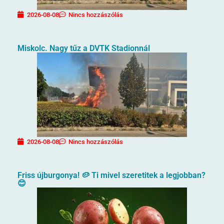
2026-08-08
Nincs hozzászólás
Miskolc. Nagy tűz a DVTK Stadionnál
2026-08-08
Nincs hozzászólás
Friss újburgonya! 🥔 Ti mivel szeretitek a legjobban?
😊