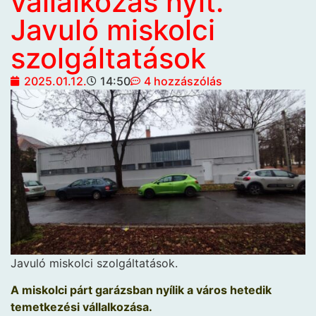
vállalkozás nyit.
Javuló miskolci
szolgáltatások
2025.01.12.
14:50
4 hozzászólás
Javuló miskolci szolgáltatások.
A miskolci párt garázsban nyílik a város hetedik
temetkezési vállalkozása.