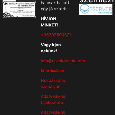
ha csak hallott
egy jó sztorit…
HÍVJON
MINKET!
+36302600871
Vagy írjon
nekünk!
info@eszakhirnok.com
Impresszum
Hozzászólás
szabályai
Adatvédelmi
tájékoztató
Adatvédelmi