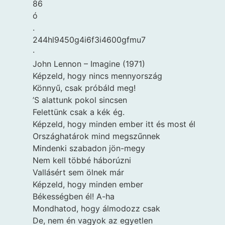
86
ó
.
244hl9450g4i6f3i4600gfmu7
·
John Lennon – Imagine (1971)
Képzeld, hogy nincs mennyország
Könnyű, csak próbáld meg!
’S alattunk pokol sincsen
Felettünk csak a kék ég.
Képzeld, hogy minden ember itt és most él
Országhatárok mind megszűnnek
Mindenki szabadon jön-megy
Nem kell többé háborúzni
Vallásért sem ölnek már
Képzeld, hogy minden ember
Békességben él! A-ha
Mondhatod, hogy álmodozz csak
De, nem én vagyok az egyetlen