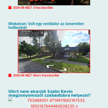
2026-08-08
2 hozzászólás
Miskolcon: Volt egy ventilátor az ismeretlen
holttestnél
2026-08-08
Nincs hozzászólás
M𝗶é𝗿𝘁 𝗻𝗲𝗺 𝗮𝗸𝗮𝗿𝗷á𝗸 𝗦𝘇𝗮𝗯ó 𝗞𝗲𝘃𝗶𝗻
𝗺𝗮𝗴á𝗻𝗻𝘆𝗼𝗺𝗼𝘇ó𝘁 𝘀𝘇𝗮𝗯𝗮𝗱𝗹á𝗯𝗿𝗮 𝗵𝗲𝗹𝘆𝗲𝘇𝗻𝗶?