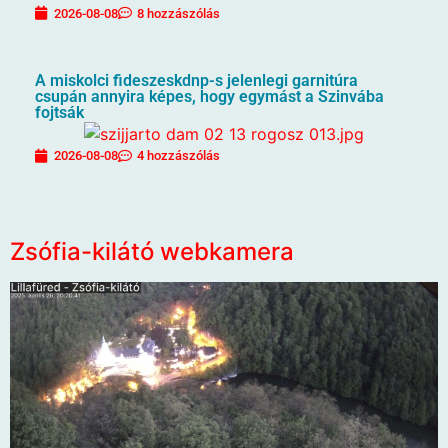
2026-08-08
8 hozzászólás
A miskolci fideszeskdnp-s jelenlegi garnitúra
csupán annyira képes, hogy egymást a Szinvába
fojtsák
2026-08-08
4 hozzászólás
Zsófia-kilátó webkamera