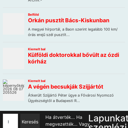
Lapunka
Ha átverték… Ha
Keresés
megvezették… Vagy
szemlézi