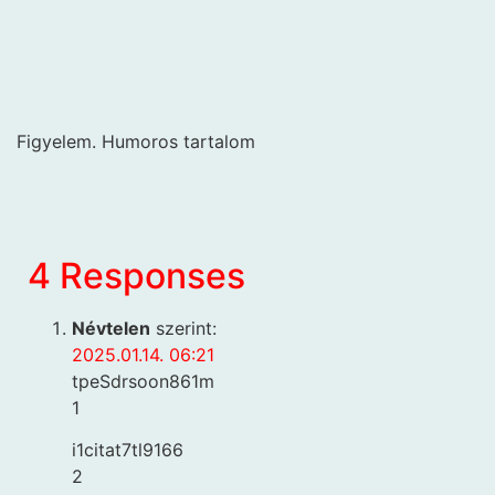
Figyelem. Humoros tartalom
4 Responses
Névtelen
szerint:
2025.01.14. 06:21
tpeSdrsoon861m
1
i1citat7tl9166
2