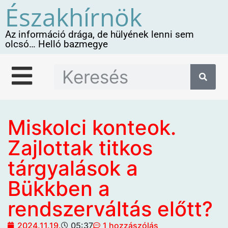
Északhírnök
Az információ drága, de hülyének lenni sem
olcsó… Helló bazmegye
Miskolci konteok.
Zajlottak titkos
tárgyalások a
Bükkben a
rendszerváltás előtt?
2024.11.19.
05:37
1 hozzászólás