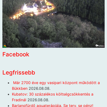
Facebook
Legfrissebb
Már 2700 éve egy vasipari központ működött a
Bükkben
2026.08.08.
Kubatov: 30 százalékos költségcsökkentés a
Fradinál
2026.08.08.
Barlangfürdő aquaterápiája. Se terv, se pénz!