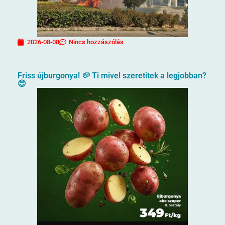
2026-08-08
Nincs hozzászólás
Friss újburgonya! 🥔 Ti mivel szeretitek a legjobban?
😊