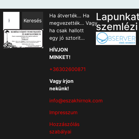
Lapunka
Ha átverték… Ha
Keresés
megvezették… Vagy
szemlézi
ha csak hallott
egy jó sztorit…
HÍVJON
MINKET!
+36302600871
Vagy írjon
nekünk!
info@eszakhirnok.com
Impresszum
Hozzászólás
szabályai