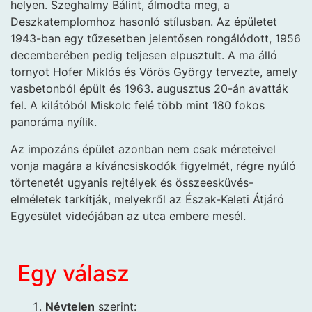
helyen. Szeghalmy Bálint, álmodta meg, a
Deszkatemplomhoz hasonló stílusban. Az épületet
1943-ban egy tűzesetben jelentősen rongálódott, 1956
decemberében pedig teljesen elpusztult. A ma álló
tornyot Hofer Miklós és Vörös György tervezte, amely
vasbetonból épült és 1963. augusztus 20-án avatták
fel. A kilátóból Miskolc felé több mint 180 fokos
panoráma nyílik.
Az impozáns épület azonban nem csak méreteivel
vonja magára a kíváncsiskodók figyelmét, régre nyúló
törtenetét ugyanis rejtélyek és összeesküvés-
elméletek tarkítják, melyekről az Észak-Keleti Átjáró
Egyesület videójában az utca embere mesél.
Egy válasz
Névtelen
szerint: