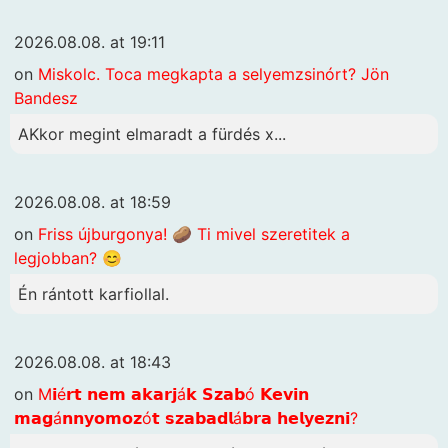
2026.08.08. at 19:11
on
Miskolc. Toca megkapta a selyemzsinórt? Jön
Bandesz
AKkor megint elmaradt a fürdés x...
2026.08.08. at 18:59
on
Friss újburgonya! 🥔 Ti mivel szeretitek a
legjobban? 😊
Én rántott karfiollal.
2026.08.08. at 18:43
on
M𝗶é𝗿𝘁 𝗻𝗲𝗺 𝗮𝗸𝗮𝗿𝗷á𝗸 𝗦𝘇𝗮𝗯ó 𝗞𝗲𝘃𝗶𝗻
𝗺𝗮𝗴á𝗻𝗻𝘆𝗼𝗺𝗼𝘇ó𝘁 𝘀𝘇𝗮𝗯𝗮𝗱𝗹á𝗯𝗿𝗮 𝗵𝗲𝗹𝘆𝗲𝘇𝗻𝗶?