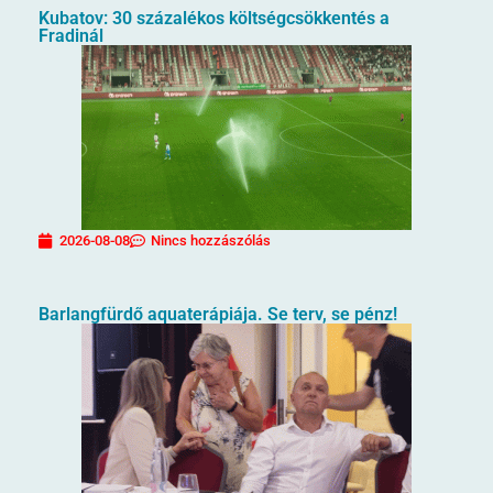
Kubatov: 30 százalékos költségcsökkentés a
Fradinál
2026-08-08
Nincs hozzászólás
Barlangfürdő aquaterápiája. Se terv, se pénz!