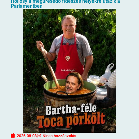
Hollósy a megüresedő fideszes helyekre utazik a
Parlamentben
2026-08-08
Nincs hozzászólás