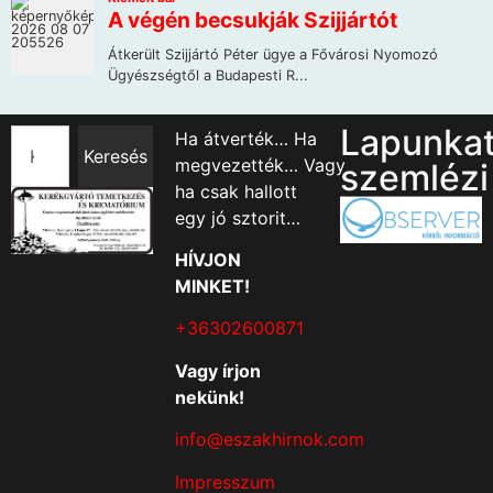
Lapunka
Ha átverték… Ha
Keresés
megvezették… Vagy
szemlézi
ha csak hallott
egy jó sztorit…
HÍVJON
MINKET!
+36302600871
Vagy írjon
nekünk!
info@eszakhirnok.com
Impresszum