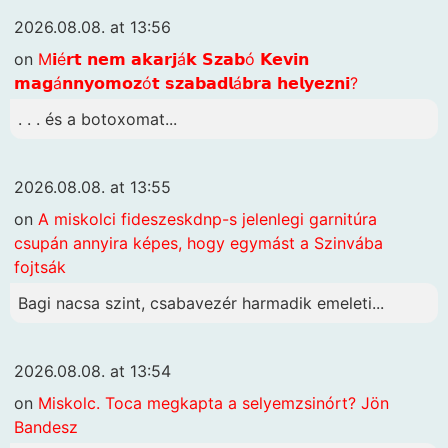
2026.08.08. at 13:56
on
M𝗶é𝗿𝘁 𝗻𝗲𝗺 𝗮𝗸𝗮𝗿𝗷á𝗸 𝗦𝘇𝗮𝗯ó 𝗞𝗲𝘃𝗶𝗻
𝗺𝗮𝗴á𝗻𝗻𝘆𝗼𝗺𝗼𝘇ó𝘁 𝘀𝘇𝗮𝗯𝗮𝗱𝗹á𝗯𝗿𝗮 𝗵𝗲𝗹𝘆𝗲𝘇𝗻𝗶?
. . . és a botoxomat...
2026.08.08. at 13:55
on
A miskolci fideszeskdnp-s jelenlegi garnitúra
csupán annyira képes, hogy egymást a Szinvába
fojtsák
Bagi nacsa szint, csabavezér harmadik emeleti...
2026.08.08. at 13:54
on
Miskolc. Toca megkapta a selyemzsinórt? Jön
Bandesz