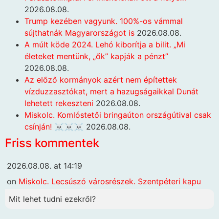
2026.08.08.
Trump kezében vagyunk. 100%-os vámmal
sújthatnák Magyarországot is
2026.08.08.
A múlt köde 2024. Lehó kiborítja a bilit. „Mi
életeket mentünk, „ők” kapják a pénzt”
2026.08.08.
Az előző kormányok azért nem építettek
vízduzzasztókat, mert a hazugságaikkal Dunát
lehetett rekeszteni
2026.08.08.
Miskolc. Komlóstetői bringaúton országútival csak
csínján! ☠️☠️☠️
2026.08.08.
Friss kommentek
2026.08.08. at 14:19
on
Miskolc. Lecsúszó városrészek. Szentpéteri kapu
Mit lehet tudni ezekről?