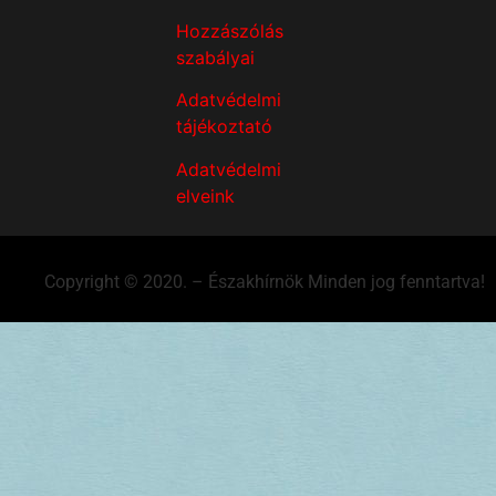
Hozzászólás
szabályai
Adatvédelmi
tájékoztató
Adatvédelmi
elveink
Copyright © 2020. – Északhírnök Minden jog fenntartva!