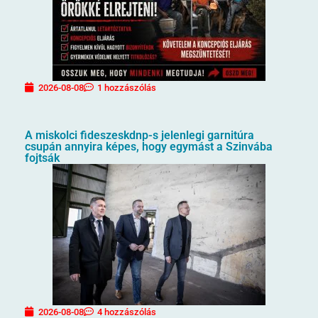
2026-08-08
1 hozzászólás
A miskolci fideszeskdnp-s jelenlegi garnitúra
csupán annyira képes, hogy egymást a Szinvába
fojtsák
2026-08-08
4 hozzászólás