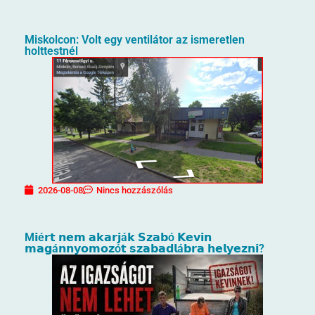
Miskolcon: Volt egy ventilátor az ismeretlen
holttestnél
2026-08-08
Nincs hozzászólás
M𝗶é𝗿𝘁 𝗻𝗲𝗺 𝗮𝗸𝗮𝗿𝗷á𝗸 𝗦𝘇𝗮𝗯ó 𝗞𝗲𝘃𝗶𝗻
𝗺𝗮𝗴á𝗻𝗻𝘆𝗼𝗺𝗼𝘇ó𝘁 𝘀𝘇𝗮𝗯𝗮𝗱𝗹á𝗯𝗿𝗮 𝗵𝗲𝗹𝘆𝗲𝘇𝗻𝗶?