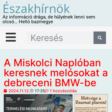
Északhírnök
Az információ drága, de hülyének lenni sem
olcsó… Helló bazmegye
A Miskolci Naplóban
keresnek melósokat a
debreceni BMW-be
2024.11.12.
17:35
1 hozzászólás