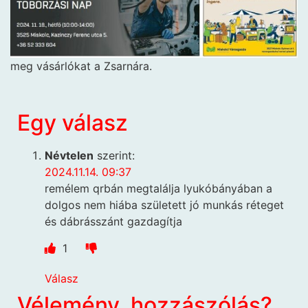
meg vásárlókat a Zsarnára.
Egy válasz
Névtelen
szerint:
2024.11.14. 09:37
remélem qrbán megtalálja lyukóbányában a
dolgos nem hiába született jó munkás réteget
és dábrásszánt gazdagítja
1
Válasz
Vélemény, hozzászólás?