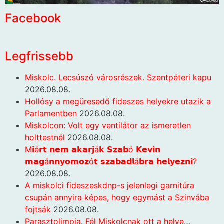
Facebook
Legfrissebb
Miskolc. Lecsúszó városrészek. Szentpéteri kapu
2026.08.08.
Hollósy a megüresedő fideszes helyekre utazik a
Parlamentben
2026.08.08.
Miskolcon: Volt egy ventilátor az ismeretlen
holttestnél
2026.08.08.
M𝗶é𝗿𝘁 𝗻𝗲𝗺 𝗮𝗸𝗮𝗿𝗷á𝗸 𝗦𝘇𝗮𝗯ó 𝗞𝗲𝘃𝗶𝗻
𝗺𝗮𝗴á𝗻𝗻𝘆𝗼𝗺𝗼𝘇ó𝘁 𝘀𝘇𝗮𝗯𝗮𝗱𝗹á𝗯𝗿𝗮 𝗵𝗲𝗹𝘆𝗲𝘇𝗻𝗶?
2026.08.08.
A miskolci fideszeskdnp-s jelenlegi garnitúra
csupán annyira képes, hogy egymást a Szinvába
fojtsák
2026.08.08.
Parasztolimpia. Fél Miskolcnak ott a helye…