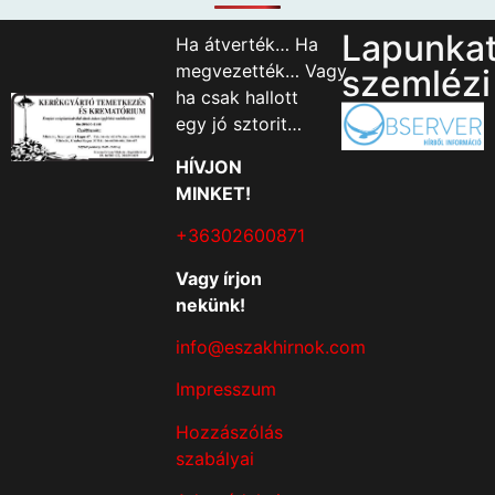
Lapunka
Ha átverték… Ha
megvezették… Vagy
szemlézi
ha csak hallott
egy jó sztorit…
HÍVJON
MINKET!
+36302600871
Vagy írjon
nekünk!
info@eszakhirnok.com
Impresszum
Hozzászólás
szabályai