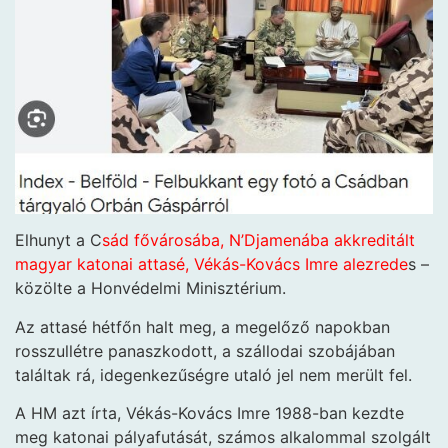
Elhunyt a C
sád fővárosába, N’Djamenába akkreditált
magyar katonai attasé, Vékás-Kovács Imre alezrede
s –
közölte a Honvédelmi Minisztérium.
Az attasé hétfőn halt meg, a megelőző napokban
rosszullétre panaszkodott, a szállodai szobájában
találtak rá, idegenkezűségre utaló jel nem merült fel.
A HM azt írta, Vékás-Kovács Imre 1988-ban kezdte
meg katonai pályafutását, számos alkalommal szolgált