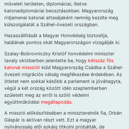
műveleti területen, diplomáciai, illetve
katonadiplomáciai beosztásokban. Magyarország
n’djamenai katonai attaséjaként nemrég kezdte meg
külszolgálatát a Száhel-övezeti országban.
Hazaszállítását a Magyar Honvédség biztosítja,
halálának pontos okát Magyarországon vizsgálják ki.
Szalay-Bobrovniczky Kristóf honvédelmi miniszter
tavaly októberben jelentette be, hogy
kétszáz fős
katonai missziót
küld Magyarország Csádba a Száhel-
övezeti migrációs válság megfékezése érdekében. Az
ötletet nem sokkal később a parlament is jóváhagyta,
végül a két ország között idén szeptemberben
született meg az erről is szóló védelmi
együttműködési
megállapodás
.
A misszió előkészítésében a miniszterelnök fia, Orbán
Gáspár is aktívan részt vett. Ezt a magyar
nyilvánosság elől sokáig titkolni próbálták, de