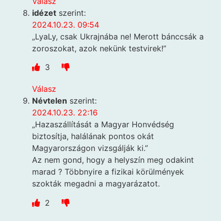
Válasz
idézet
szerint:
2024.10.23. 09:54
„LyaLy, csak Ukrajnába ne! Merott bánccsák a
zoroszokat, azok nekünk testvirek!”
3
Válasz
Névtelen
szerint:
2024.10.23. 22:16
„Hazaszállítását a Magyar Honvédség
biztosítja, halálának pontos okát
Magyarországon vizsgálják ki.”
Az nem gond, hogy a helyszín meg odakint
marad ? Többnyire a fizikai körülmények
szokták megadni a magyarázatot.
2