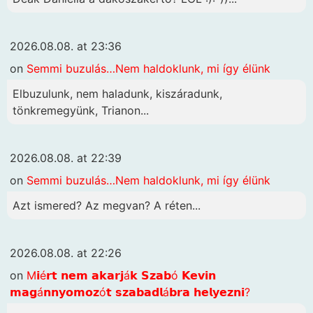
2026.08.08. at 23:36
on
Semmi buzulás…Nem haldoklunk, mi így élünk
Elbuzulunk, nem haladunk, kiszáradunk,
tönkremegyünk, Trianon...
2026.08.08. at 22:39
on
Semmi buzulás…Nem haldoklunk, mi így élünk
Azt ismered? Az megvan? A réten...
2026.08.08. at 22:26
on
M𝗶é𝗿𝘁 𝗻𝗲𝗺 𝗮𝗸𝗮𝗿𝗷á𝗸 𝗦𝘇𝗮𝗯ó 𝗞𝗲𝘃𝗶𝗻
𝗺𝗮𝗴á𝗻𝗻𝘆𝗼𝗺𝗼𝘇ó𝘁 𝘀𝘇𝗮𝗯𝗮𝗱𝗹á𝗯𝗿𝗮 𝗵𝗲𝗹𝘆𝗲𝘇𝗻𝗶?