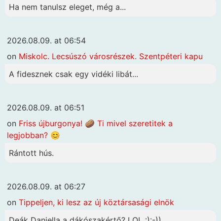
Ha nem tanulsz eleget, még a...
2026.08.09. at 06:54
on
Miskolc. Lecsúszó városrészek. Szentpéteri kapu
A fidesznek csak egy vidéki libát...
2026.08.09. at 06:51
on
Friss újburgonya! 🥔 Ti mivel szeretitek a
legjobban? 😊
Rántott hús.
2026.08.09. at 06:27
on
Tippeljen, ki lesz az új köztársasági elnök
Deák Daniella a dákószakértő? LOL :):-))...