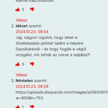
esettel kapcsolatban
5
Válasz
idézet
szerint:
2024.10.23. 06:54
Jajj, nagyon izgulok, hogy lehet-e
tökéletesebb jelöltet találni a helyére
Gazsikánknál – és hogy fogják-e végül
vizsgálni, mit tettek az orkok a teájába?!
5
Válasz
Névtelen
szerint:
2024.10.23. 06:58
https://uploads.disquscdn.com/images/e26b54
w=800&h=753
1