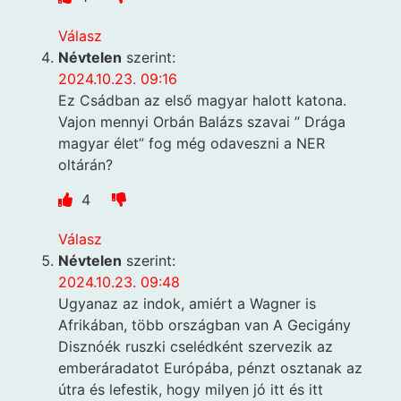
Válasz
Névtelen
szerint:
2024.10.23. 09:16
Ez Csádban az első magyar halott katona.
Vajon mennyi Orbán Balázs szavai ” Drága
magyar élet” fog még odaveszni a NER
oltárán?
4
Válasz
Névtelen
szerint:
2024.10.23. 09:48
Ugyanaz az indok, amiért a Wagner is
Afrikában, több országban van A Gecigány
Disznóék ruszki cselédként szervezik az
emberáradatot Európába, pénzt osztanak az
útra és lefestik, hogy milyen jó itt és itt