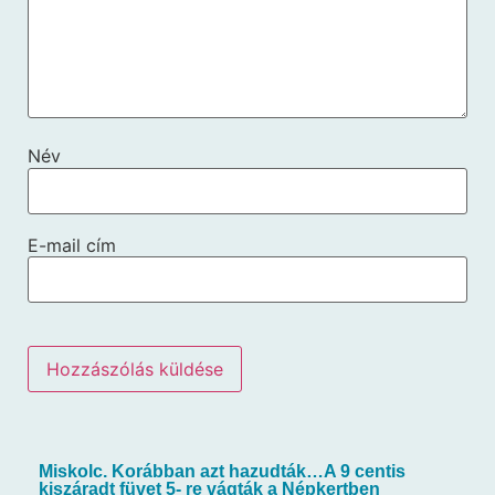
Név
E-mail cím
Miskolc. Korábban azt hazudták…A 9 centis
kiszáradt füvet 5- re vágták a Népkertben