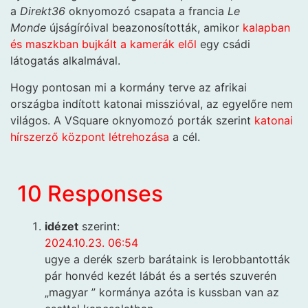
a
Direkt36
oknyomozó csapata a francia
Le
Monde
újságíróival beazonosították, amikor
kalapban
és maszkban bujkált a kamerák elől
egy csádi
látogatás alkalmával.
Hogy pontosan mi a kormány terve az afrikai
országba indított katonai misszióval, az egyelőre nem
világos. A VSquare oknyomozó porták szerint
katonai
hírszerző központ létrehozása
a cél.
10 Responses
idézet
szerint:
2024.10.23. 06:54
ugye a derék szerb barátaink is lerobbantották
pár honvéd kezét lábát és a sertés szuverén
„magyar ” kormánya azóta is kussban van az