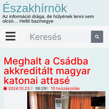
Északhírnök
Az információ drága, de hülyének lenni sem
olcsó… Helló bazmegye
Meghalt a Csádba
akkreditált magyar
katonai attasé
2024.10.23.
06:29
10 hozzászólás