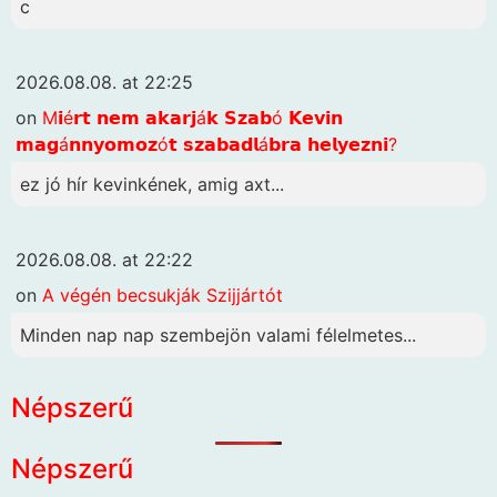
c
2026.08.08. at 22:25
on
M𝗶é𝗿𝘁 𝗻𝗲𝗺 𝗮𝗸𝗮𝗿𝗷á𝗸 𝗦𝘇𝗮𝗯ó 𝗞𝗲𝘃𝗶𝗻
𝗺𝗮𝗴á𝗻𝗻𝘆𝗼𝗺𝗼𝘇ó𝘁 𝘀𝘇𝗮𝗯𝗮𝗱𝗹á𝗯𝗿𝗮 𝗵𝗲𝗹𝘆𝗲𝘇𝗻𝗶?
ez jó hír kevinkének, amig axt...
2026.08.08. at 22:22
on
A végén becsukják Szijjártót
Minden nap nap szembejön valami félelmetes...
Népszerű
Népszerű