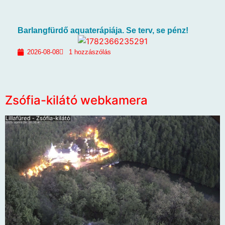
Barlangfürdő aquaterápiája. Se terv, se pénz!
2026-08-08
1 hozzászólás
Zsófia-kilátó webkamera