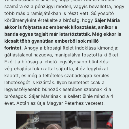
számára ez a pénzügyi modell, vagyis bevallotta, hogy
több más piramisjátékban is részt vett. Súlyosbító
körülményként értékelte a bíróság, hogy
Sájer Mária
akkor is folytatta az emberek kifosztását, amikor a
banda egyes tagjait már letartóztatták. Még ekkor is
kicsalt több gyanútlan emberből sok millió
forintot.
Ahogy a bírósági ítélet indoklása kimondja:
gátlástalanul hazudva, manipulálva fosztotta ki őket.
Ezért a bíróság a lehető legsúlyosabb büntetés-
végrehajtási fokozattal sújtotta, 4 év fegyházat
kapott, és még a feltételes szabadságra kerülés
lehetőségét is kizárták. Ilyen büntetést csak a
legveszélyesebb bűnözők esetében szabnak ki a
bíróságok. Sájer Máriának le kellett ülnie mind a 4
évet. Aztán az útja Magyar Péterhez vezetett.