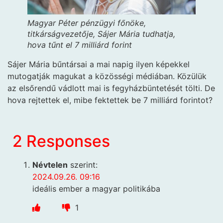
Magyar Péter pénzügyi főnöke,
titkárságvezetője, Sájer Mária tudhatja,
hova tűnt el 7 milliárd forint
Sájer Mária bűntársai a mai napig ilyen képekkel
mutogatják magukat a közösségi médiában. Közülük
az elsőrendű vádlott mai is fegyházbüntetését tölti. De
hova rejtettek el, mibe fektettek be 7 milliárd forintot?
2 Responses
Névtelen
szerint:
2024.09.26. 09:16
ideális ember a magyar politikába
1