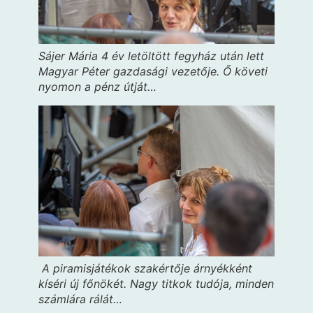
Sájer Mária 4 év letöltött fegyház után lett
Magyar Péter gazdasági vezetője. Ő követi
nyomon a pénz útját…
A piramisjátékok szakértője árnyékként
kíséri új főnökét. Nagy titkok tudója, minden
számlára rálát…