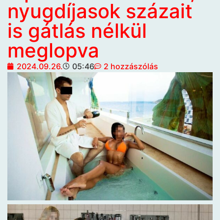
nyugdíjasok százait
is gátlás nélkül
meglopva
2024.09.26.
05:46
2 hozzászólás