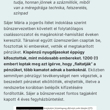
tudja, honnan jönnek a százmilliók, miből
van a méregdrága technika, felszerelés,
színpad
Sájer Mária a jogerős ítélet indoklása szerint
bűnszervezetben követett el folytatólagos
csalássorozatot és magánokirat-hamisítást éveken
keresztül. Társaival együtt üzemszerűen csaptak be,
fosztottak ki embereket, vették el megtakarított
pénzüket.
Kispénzű nyugdíjasokat éppúgy
kifosztottak, mint módosabb embereket. 1200 (!)
embert loptak meg azt ígérve, hogy „fialtatják” a
pénzüket, több kamatot adnak a bankoknál.
Eközben
semmilyen pénzügyi tevékenységet nem végeztek, a
beszedett pénzeket elköltötték, elrejtették, illetve a
rendszerbe korábban belépők kifizetésére
fordították. Sájer a bűnszervezet fontos tagjaként
kapott 4 éves fegyházbüntetést.