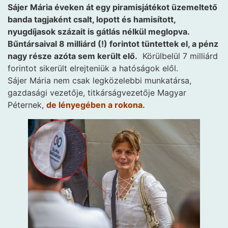
Sájer Mária éveken át egy piramisjátékot üzemeltető
banda tagjaként csalt, lopott és hamisított,
nyugdíjasok százait is gátlás nélkül meglopva.
Bűntársaival 8 milliárd (!) forintot tüntettek el, a pénz
nagy része azóta sem került elő.
Körülbelül 7 milliárd
forintot sikerült elrejteniük a hatóságok elől.
Sájer Mária nem csak legközelebbi munkatársa,
gazdasági vezetője, titkárságvezetője Magyar
Péternek,
de lényegében a rokona.