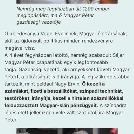
Nemrég még fegyházban ült 1200 ember
meglopásáért, ma ő Magyar Péter
gazdasági vezetője
Ő az édesanyja Vogel Evelinnek, Magyar élettársának,
akit az újdonsült politikus minden rendezvényre
magával visz.
A 4 évet fegyházban letöltő, nemrég szabadult Sájer
Magyar Péter csapatának egyik legfontosabb
tagja. Gazdasági vezető, aki árnyékként követi Magyar
Pétert, a titkárságát is ő irányítja. A legszűkebb stábba
tartozik, mint például Nagy Ervin.
Ő kezeli a
számlákat, fizeti a beszállítókat, színpadi technikát,
testőröket, irányítja, kezeli a hirtelen százmilliókkal
felduzzasztott Magyar-klán pénzügyeit.
A színpadra
lépés előtt jellemzően vele vált szót utoljára Magyar
Péter.