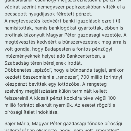
vádirat szerint nemegyszer papírzacskóban vitték el a
becsapott nyugdíjasok félretett pénzét.
A megtévesztés kedvéért banki igazolások ezreit (!)
hamisították, hamis banklogókat gyártottak, ebben is
profinak bizonyult Magyar Péter gazdasági vezetője. A
megtévesztés kedvéért a bűnszervezetnek még arra is
volt gondja, hogy Budapesten a fontos pénzügyi
intézményeknek helyet adó Bankcenterben, a
Szabadság téren béreljenek irodát.
Döbbenetes „epizód”, hogy a bűnbanda tagjai, amikor
kezdett összeomlani a „rendszer”, 700 millió forintnyi
készpénzt bevittek egy lottózóba. A rengeteg
szelvény megjátszására külön terminált kellett
felszerelni! A kicsalt pénzt kockára téve végül 100
millió forintot sikerült nyerniük. Az esetet rögzíti a
bírósági ítélet indoklása.
Sájer Mária, Magyar Péter gazdasági főnöke bírósági
vallomásában elismerte, hogy „nem volt ismeretlen”