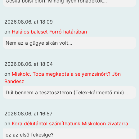
Ócska bolsi blöff. Mindig ilyen rohadékok...
2026.08.06. at 18:09
on
Halálos baleset Forró határában
Nem az a gügye sikán volt...
2026.08.06. at 18:04
on
Miskolc. Toca megkapta a selyemzsinórt? Jön
Bandesz
Dúl bennem a tesztoszteron (Telex-kármentő mix)...
2026.08.06. at 16:57
on
Kora délutántól számíthatunk Miskolcon zivatarra.
ez az első fekeslge?