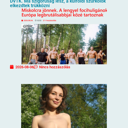
DVTK. Ma szigorúság lesz, a külföldi szurkolók
elkezdtek trükközni
2026-08-06
Nincs hozzászólás