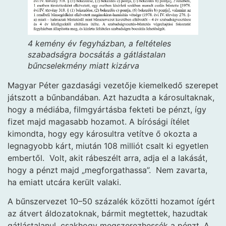
4 kemény év fegyházban, a feltételes
szabadságra bocsátás a gátlástalan
bűncselekmény miatt kizárva
Magyar Péter gazdasági vezetője kiemelkedő szerepet
játszott a bűnbandában. Azt hazudta a károsultaknak,
hogy a médiába, filmgyártásba fekteti be pénzt, így
fizet majd magasabb hozamot. A bírósági ítélet
kimondta, hogy egy károsultra vetítve ő okozta a
legnagyobb kárt, miután 108 milliót csalt ki egyetlen
embertől. Volt, akit rábeszélt arra, adja el a lakását,
hogy a pénzt majd „megforgathassa”. Nem zavarta,
ha emiatt utcára került valaki.
A bűnszervezet 10–50 százalék közötti hozamot ígért
az átvert áldozatoknak, bármit megtettek, hazudtak
gátlástalanul, csakhogy megszerezhessék a pénzt. A