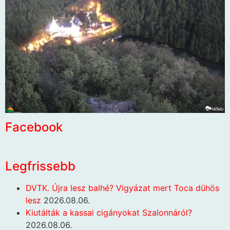
Facebook
Legfrissebb
DVTK. Újra lesz balhé? Vigyázat mert Toca dühös
lesz
2026.08.06.
Kiutálták a kassai cigányokat Szalonnáról?
2026.08.06.