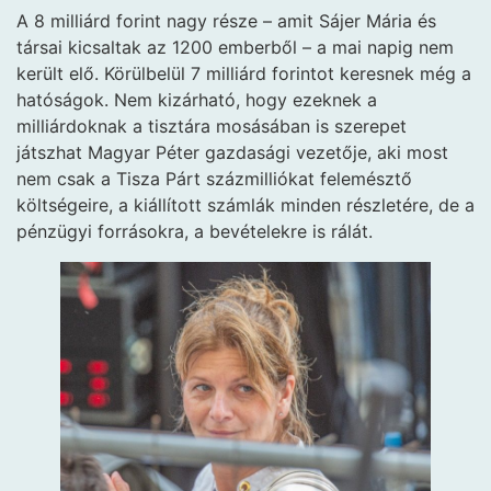
A 8 milliárd forint nagy része – amit Sájer Mária és
társai kicsaltak az 1200 emberből – a mai napig nem
került elő. Körülbelül 7 milliárd forintot keresnek még a
hatóságok. Nem kizárható, hogy ezeknek a
milliárdoknak a tisztára mosásában is szerepet
játszhat Magyar Péter gazdasági vezetője, aki most
nem csak a Tisza Párt százmilliókat felemésztő
költségeire, a kiállított számlák minden részletére, de a
pénzügyi forrásokra, a bevételekre is rálát.