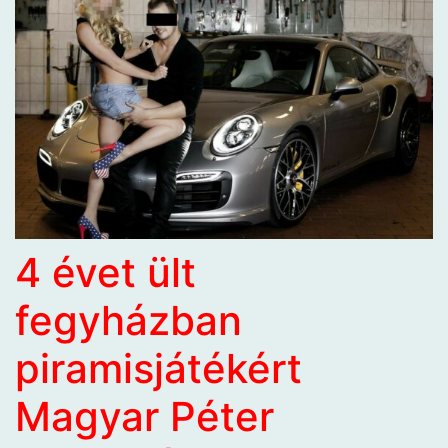
4 évet ült
fegyházban
piramisjátékért
Magyar Péter