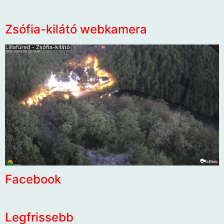
Zsófia-kilátó webkamera
Facebook
Legfrissebb