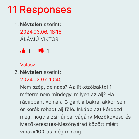
11 Responses
Névtelen
szerint:
2024.03.06. 18:16
ÁLÁVJÚ VIKTOR
1
1
Válasz
Névtelen
szerint:
2024.03.07. 10:45
Nem szép, de naés? Az ütközőbaktól 1
méterre nem mindegy, milyen az alj? Ha
rácuppant volna a Gigant a bakra, akkor sem
ér kerék rohadt alj fölé. Inkább azt kérdezd
meg, hogy a zsír új bal vágány Mezőkövesd és
Mezőkeresztes-Mezőnyárád között miért
vmax=100-as még mindig.