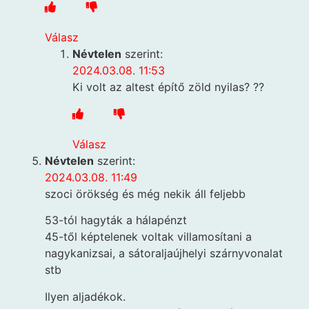
Válasz
Névtelen
szerint:
2024.03.08. 11:53
Ki volt az altest építő zöld nyilas? ??
Válasz
Névtelen
szerint:
2024.03.08. 11:49
szoci örökség és még nekik áll feljebb
53-tól hagyták a hálapénzt
45-től képtelenek voltak villamosítani a
nagykanizsai, a sátoraljaújhelyi szárnyvonalat
stb
Ilyen aljadékok.