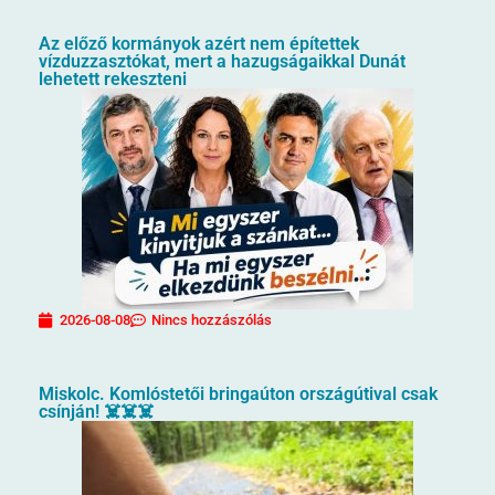
Az előző kormányok azért nem építettek
vízduzzasztókat, mert a hazugságaikkal Dunát
lehetett rekeszteni
2026-08-08
Nincs hozzászólás
Miskolc. Komlóstetői bringaúton országútival csak
csínján! ☠️☠️☠️