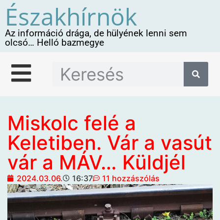
Északhírnök
Az információ drága, de hülyének lenni sem
olcsó… Helló bazmegye
Miskolc felé a
Keletiben. Vár a vasút
vár a MÁV… Küldjél
2024.03.06.
16:37
11 hozzászólás