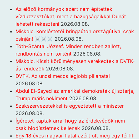
Az előző kormányok azért nem építettek
vízduzzasztókat, mert a hazugságaikkal Dunát
lehetett rekeszteni
2026.08.08.
Miskolc. Komlóstetői bringaúton országútival csak
csínján! ☠️☠️☠️
2026.08.08.
Tóth-Szántai József. Minden rendben zajlott,
rendbontás nem történt
2026.08.08.
Miskolc. Kicsit körülményesen verekedtek a DVTK-
ás rendezők
2026.08.08.
DVTK. Az uncsi meccs legjobb pillanatai
2026.08.08.
Abdul El-Sayed az amerikai demokraták új sztárja,
Trump máris nekiment
2026.08.08.
Szakszervezetekkel is egyeztetett a miniszter
2026.08.08.
Ígéretet kaptak arra, hogy az érdekvédők nem
csak biodíszletnek kellenek
2026.08.08.
Egy 18 éves magyar fiatal azért ölt meg egy férfit