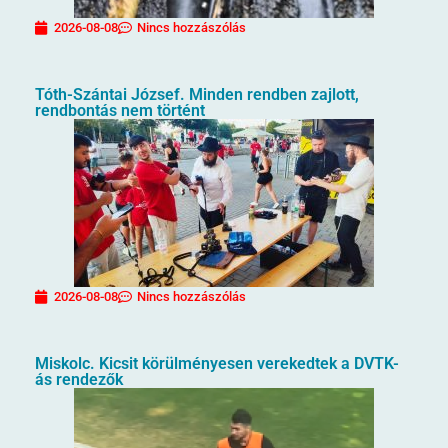
2026-08-08
Nincs hozzászólás
Tóth-Szántai József. Minden rendben zajlott,
rendbontás nem történt
2026-08-08
Nincs hozzászólás
Miskolc. Kicsit körülményesen verekedtek a DVTK-
ás rendezők