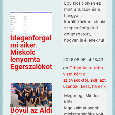
Egy kicsit olyan ez
mint a tücsök és a
hangya ...
körülöttünk mindenki
szépen építgetett,
dolgozgatott,
Idegenforgal
hogyan is éljenek túl
mi siker.
Miskolc
lenyomta
2026.08.06. at 18:43
Egerszalókot
on
Orbán Anita több
vizet kért a
szlovákoktól, akik azt
üzenték: Lesz, ha esik
Meg meg...Minden
idők
legalkalmatlanabb
Bővül az Aldi
miniszterelnöke volt.