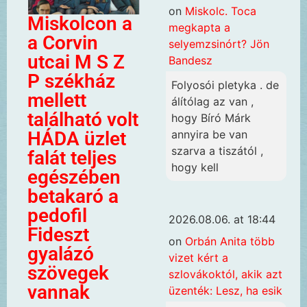
on
Miskolc. Toca
Miskolcon a
megkapta a
a Corvin
selyemzsinórt? Jön
utcai M S Z
Bandesz
P székház
Folyosói pletyka . de
mellett
álítólag az van ,
található volt
hogy Bíró Márk
annyira be van
HÁDA üzlet
szarva a tiszától ,
falát teljes
hogy kell
egészében
betakaró a
pedofil
2026.08.06. at 18:44
Fideszt
on
Orbán Anita több
gyalázó
vizet kért a
szövegek
szlovákoktól, akik azt
vannak
üzenték: Lesz, ha esik