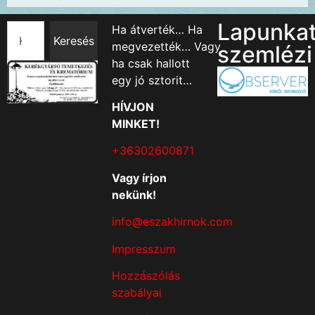
Lapunka
Ha átverték… Ha
Keresés
megvezették… Vagy
szemlézi
ha csak hallott
egy jó sztorit…
HÍVJON
MINKET!
+36302600871
Vagy írjon
nekünk!
info@eszakhirnok.com
Impresszum
Hozzászólás
szabályai