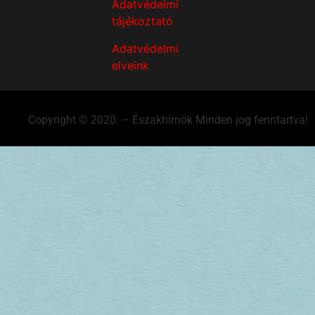
Adatvédelmi
tájékoztató
Adatvédelmi
elveink
Copyright © 2020. – Északhírnök Minden jog fenntartva!