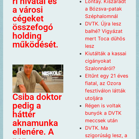
ri hivatal és
Lontay. Kiszáradt
a városi
a Bózsva-patak
Széphalomnál
cégeket
DVTK. Újra lesz
összefogó
balhé? Vigyázat
holding
mert Toca dühös
működését.
lesz
Kiutálták a kassai
cigányokat
Szalonnáról?
Eltűnt egy 21 éves
fiatal, az Ozora
fesztiválon látták
Csiba doktor
utoljára
pedig a
Régen is voltak
háttér
bunyók a DVTK
meccsek után
aknamunka
DVTK. Ma
ellenére. A
szigorúság lesz, a