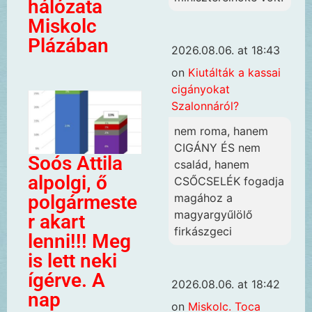
hálózata
Miskolc
Plázában
2026.08.06. at 18:43
on
Kiutálták a kassai
cigányokat
Szalonnáról?
nem roma, hanem
CIGÁNY ÉS nem
Soós Attila
család, hanem
alpolgi, ő
CSŐCSELÉK fogadja
polgármeste
magához a
magyargyűlölő
r akart
firkászgeci
lenni!!! Meg
is lett neki
ígérve. A
2026.08.06. at 18:42
nap
on
Miskolc. Toca