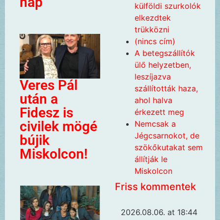
nap
külföldi szurkolók
elkezdtek
trükközni
(nincs cím)
A betegszállítók
ülő helyzetben,
leszíjazva
Veres Pál
szállították haza,
után a
ahol halva
Fidesz is
érkezett meg
civilek mögé
Nemcsak a
Jégcsarnokot, de
bújik
szökőkutakat sem
Miskolcon!
állítják le
Miskolcon
Friss kommentek
2026.08.06. at 18:44