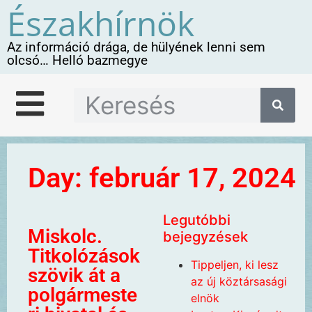
Északhírnök
Az információ drága, de hülyének lenni sem
olcsó… Helló bazmegye
Day: február 17, 2024
Legutóbbi
Miskolc.
bejegyzések
Titkolózások
Tippeljen, ki lesz
szövik át a
az új köztársasági
polgármeste
elnök