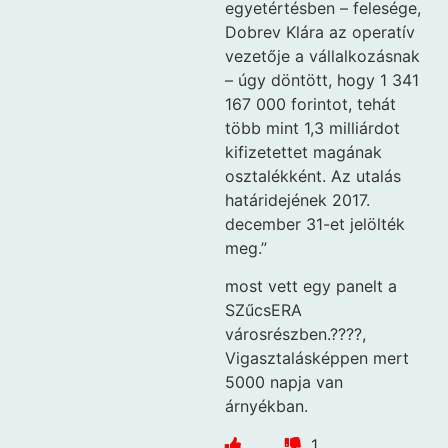
egyetértésben – felesége,
Dobrev Klára az operatív
vezetője a vállalkozásnak
– úgy döntött, hogy 1 341
167 000 forintot, tehát
több mint 1,3 milliárdot
kifizetettet magának
osztalékként. Az utalás
határidejének 2017.
december 31-et jelölték
meg.”
most vett egy panelt a
SZűcsERA
városrészben.????,
Vigasztalásképpen mert
5000 napja van
árnyékban.
1