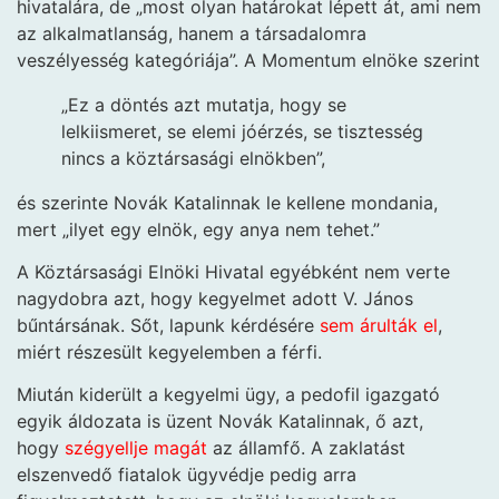
hivatalára, de „most olyan határokat lépett át, ami nem
az alkalmatlanság, hanem a társadalomra
veszélyesség kategóriája”. A Momentum elnöke szerint
„Ez a döntés azt mutatja, hogy se
lelkiismeret, se elemi jóérzés, se tisztesség
nincs a köztársasági elnökben”,
és szerinte Novák Katalinnak le kellene mondania,
mert „ilyet egy elnök, egy anya nem tehet.”
A Köztársasági Elnöki Hivatal egyébként nem verte
nagydobra azt, hogy kegyelmet adott V. János
bűntársának. Sőt, lapunk kérdésére
sem árulták el
,
miért részesült kegyelemben a férfi.
Miután kiderült a kegyelmi ügy, a pedofil igazgató
egyik áldozata is üzent Novák Katalinnak, ő azt,
hogy
szégyellje magát
az államfő. A zaklatást
elszenvedő fiatalok ügyvédje pedig arra