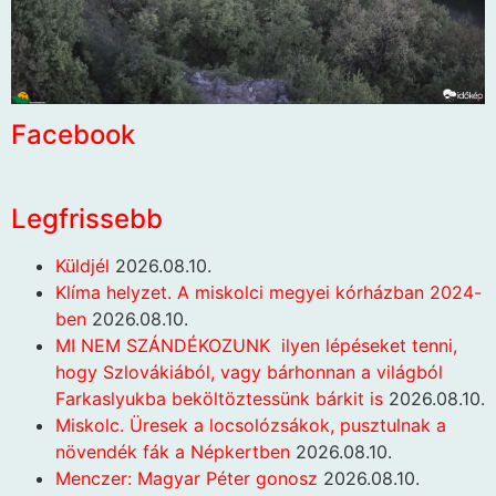
Facebook
Legfrissebb
Küldjél
2026.08.10.
Klíma helyzet. A miskolci megyei kórházban 2024-
ben
2026.08.10.
MI NEM SZÁNDÉKOZUNK ilyen lépéseket tenni,
hogy Szlovákiából, vagy bárhonnan a világból
Farkaslyukba beköltöztessünk bárkit is
2026.08.10.
Miskolc. Üresek a locsolózsákok, pusztulnak a
növendék fák a Népkertben
2026.08.10.
Menczer: Magyar Péter gonosz
2026.08.10.