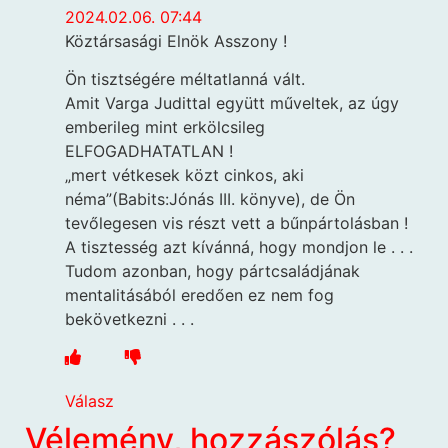
2024.02.06. 07:44
Köztársasági Elnök Asszony !
Ön tisztségére méltatlanná vált.
Amit Varga Judittal együtt műveltek, az úgy
emberileg mint erkölcsileg
ELFOGADHATATLAN !
„mert vétkesek közt cinkos, aki
néma”(Babits:Jónás III. könyve), de Ön
tevőlegesen vis részt vett a bűnpártolásban !
A tisztesség azt kívánná, hogy mondjon le . . .
Tudom azonban, hogy pártcsaládjának
mentalitásából eredően ez nem fog
bekövetkezni . . .
Válasz
Vélemény, hozzászólás?