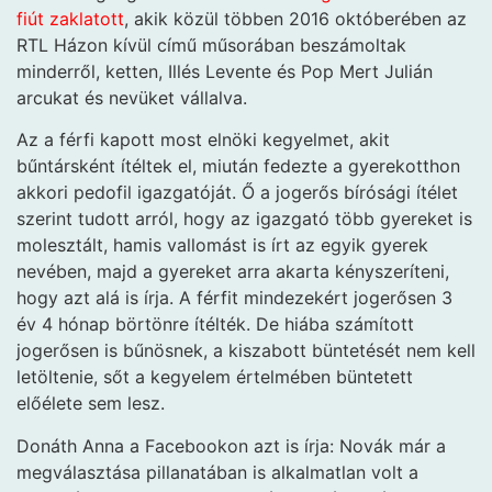
fiút zaklatott
, akik közül többen 2016 októberében az
RTL Házon kívül című műsorában beszámoltak
minderről, ketten, Illés Levente és Pop Mert Julián
arcukat és nevüket vállalva.
Az a férfi kapott most elnöki kegyelmet, akit
bűntársként ítéltek el, miután fedezte a gyerekotthon
akkori pedofil igazgatóját. Ő a jogerős bírósági ítélet
szerint tudott arról, hogy az igazgató több gyereket is
molesztált, hamis vallomást is írt az egyik gyerek
nevében, majd a gyereket arra akarta kényszeríteni,
hogy azt alá is írja. A férfit mindezekért jogerősen 3
év 4 hónap börtönre ítélték. De hiába számított
jogerősen is bűnösnek, a kiszabott büntetését nem kell
letöltenie, sőt a kegyelem értelmében büntetett
előélete sem lesz.
Donáth Anna a Facebookon azt is írja: Novák már a
megválasztása pillanatában is alkalmatlan volt a