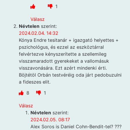
1
Válasz
Névtelen
szerint:
2024.02.04. 14:32
Kónya Endre tesitanár + igazgató helyettes +
pszichológus, és ezzel az eszköztárral
felvértezve kényszerítette a szellemileg
visszamaradott gyerekeket a vallomásuk
visszavonására. Ezt azért mindenki érti.
Böjtétöl Orbán testvéréig oda járt pedobuzulni
a fideszes elit.
8
1
Válasz
Névtelen
szerint:
2024.02.05. 08:17
Alex Soros is Daniel Cohn-Bendit-tel? ???