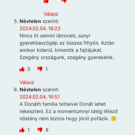
Válasz
Névtelen
szerint:
2024.02.04. 16:22
Nincs itt semmi látnivaló, sunyi
gyerekbaszógép az összes fittyós. Aztán
amikor kiderül, kimentik a fajtájukat.
Szegény országunk, szegény gyerekeink.
5
1
Válasz
Névtelen
szerint:
2024.02.04. 16:51
A Donáth família tetteivel Donát lehet
rekeszteni. Ez a momentumnyi ideig létező
nőstény nem biztos hogy jóról pofázik. 🙂
1
8