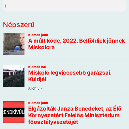
í
Népszerű