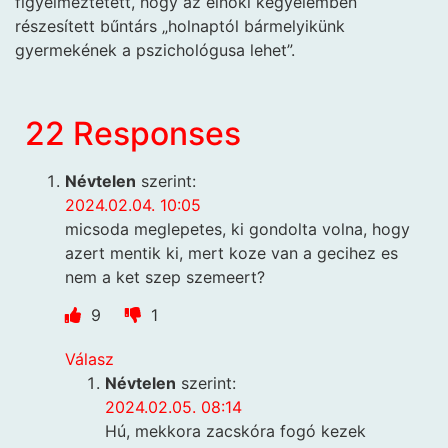
figyelmeztetett, hogy az elnöki kegyelemben
részesített bűntárs „holnaptól bármelyikünk
gyermekének a pszichológusa lehet”.
22 Responses
Névtelen
szerint:
2024.02.04. 10:05
micsoda meglepetes, ki gondolta volna, hogy
azert mentik ki, mert koze van a gecihez es
nem a ket szep szemeert?
9
1
Válasz
Névtelen
szerint:
2024.02.05. 08:14
Hú, mekkora zacskóra fogó kezek