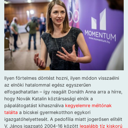
Ilyen förtelmes döntést hozni, ilyen módon visszaélni
az elnöki hatalommal egész egyszerűen
elfogadhatatlan – így reagált Donáth Anna arra a hírre,
hogy Novák Katalin köztársasági elnök a
pápalátogatást kihasználva
kegyelemre méltónak
találta
a bicskei gyermekotthon egykori
igazgatóhelyettesét. A pedofília miatt jogerősen elítélt
V. János igazgató 2004-16 között
legalább tíz kiskorú