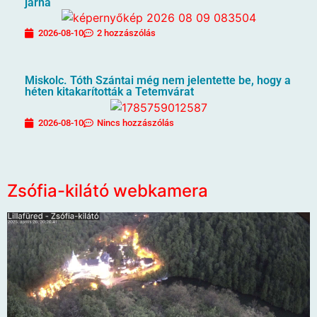
járna
2026-08-10
2 hozzászólás
Miskolc. Tóth Szántai még nem jelentette be, hogy a
héten kitakarították a Tetemvárat
2026-08-10
Nincs hozzászólás
Zsófia-kilátó webkamera