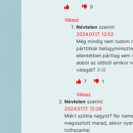
9
Válasz
Névtelen
szerint:
2024.01.17. 13:52
Még mindig nem tudom mi
párttitkár belügyminiszt
ellentétben párttag sem 
abból az időből amikor n
valagát? :)::))
7
1
Válasz
Névtelen
szerint:
2024.01.17. 12:26
Miért szólna nagyot? No name,
megosztott marad, akkor nyer.
tothszantai