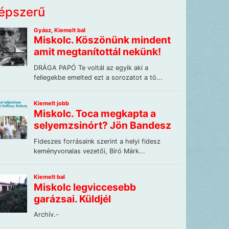
épszerű