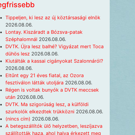
egfrissebb
Tippeljen, ki lesz az új köztársasági elnök
2026.08.06.
Lontay. Kiszáradt a Bózsva-patak
Széphalomnál
2026.08.06.
DVTK. Újra lesz balhé? Vigyázat mert Toca
dühös lesz
2026.08.06.
Kiutálták a kassai cigányokat Szalonnáról?
2026.08.06.
Eltűnt egy 21 éves fiatal, az Ozora
fesztiválon látták utoljára
2026.08.06.
Régen is voltak bunyók a DVTK meccsek
után
2026.08.06.
DVTK. Ma szigorúság lesz, a külföldi
szurkolók elkezdtek trükközni
2026.08.06.
(nincs cím)
2026.08.06.
A betegszállítók ülő helyzetben, leszíjazva
szállították haza, ahol halva érkezett meg