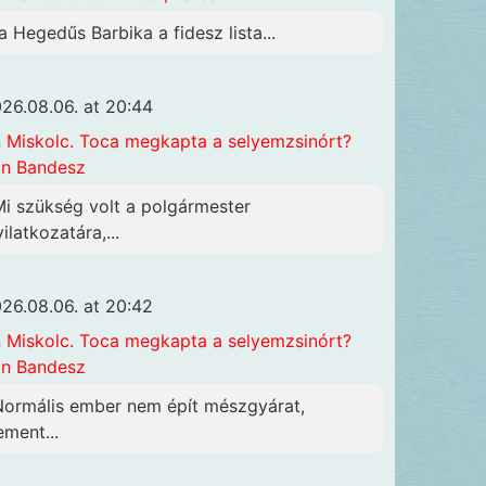
a Hegedűs Barbika a fidesz lista...
26.08.06. at 20:44
n
Miskolc. Toca megkapta a selyemzsinórt?
n Bandesz
Mi szükség volt a polgármester
ilatkozatára,...
26.08.06. at 20:42
n
Miskolc. Toca megkapta a selyemzsinórt?
n Bandesz
Normális ember nem épít mészgyárat,
ement...