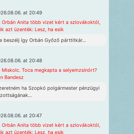
26.08.06. at 20:49
n
Orbán Anita több vizet kért a szlovákoktól,
ik azt üzenték: Lesz, ha esik
e beszélj így Orbán Győző párttitkár...
26.08.06. at 20:48
n
Miskolc. Toca megkapta a selyemzsinórt?
n Bandesz
zeretném ha Szopkó polgármester pénzügyi
izottságának...
26.08.06. at 20:47
n
Orbán Anita több vizet kért a szlovákoktól,
ik azt üzenték: Lesz, ha esik