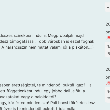
H
20
o
fideszes színekben indulni. Megpróbálják majd
Jö
fidesz támogatással. Több városban is ezzel fognak
"
 A narancsszin nem mutat valami jól a plakáton…:)
ny
20
o
Jö
esben érettségiztél, te mindenből buktál igaz? Ha
ett függetlenként indul egy jobboldali jelölt, a
"
zavazatokat vagy a baloldaltól?
c
agy, kár érted minden szó! Pali bácsi tökéletes lesz
 évre is te mindenből bukott tripla nulla!