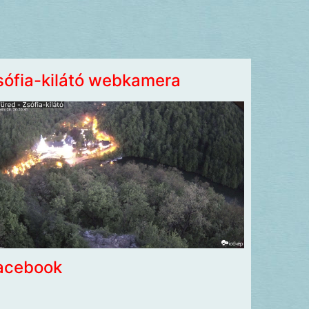
sófia-kilátó webkamera
acebook