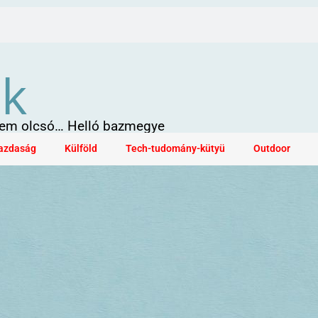
ök
 sem olcsó… Helló bazmegye
azdaság
Külföld
Tech-tudomány-kütyü
Outdoor