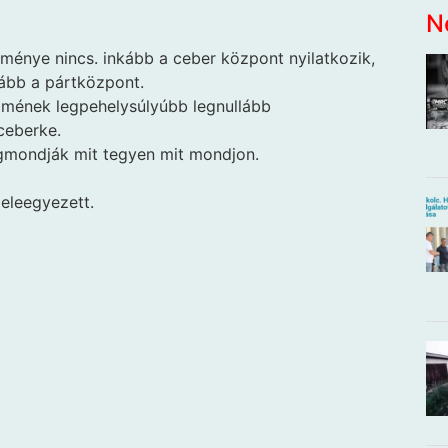
N
eménye nincs. inkább a ceber központ nyilatkozik,
kább a pártközpont.
lmének legpehelysúlyúbb legnullább
ceberke.
gmondják mit tegyen mit mondjon.
beleegyezett.