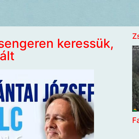
Z
sengeren keressük,
ált
F