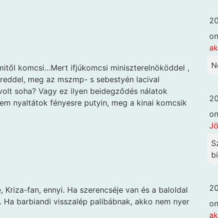
20
o
ak
N
től komcsi…Mert ifjúkomcsi miniszterelnököddel ,
ereddel, meg az mszmp- s sebestyén lacival
volt soha? Vagy ez ilyen beidegződés nálatok
20
em nyaltátok fényesre putyin, meg a kinai komcsik
o
Jö
S
b
20
 Kriza-fan, ennyi. Ha szerencséje van és a baloldal
 Ha barbiandi visszalép palibábnak, akko nem nyer
o
ak