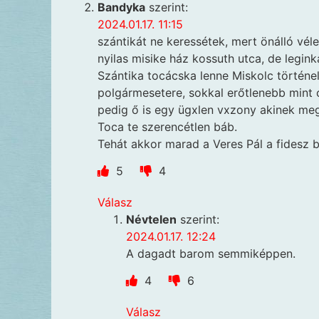
Bandyka
szerint:
2024.01.17. 11:15
szántikát ne keressétek, mert önálló vél
nyilas misike ház kossuth utca, de legin
Szántika tocácska lenne Miskolc történe
polgármesetere, sokkal erőtlenebb mint 
pedig ő is egy ügxlen vxzony akinek me
Toca te szerencétlen báb.
Tehát akkor marad a Veres Pál a fidesz 
5
4
Válasz
Névtelen
szerint:
2024.01.17. 12:24
A dagadt barom semmiképpen.
4
6
Válasz