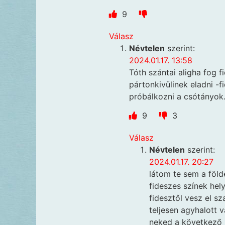
9
Válasz
Névtelen
szerint:
2024.01.17. 13:58
Tóth szántai aligha fog 
pártonkivülinek eladni -
próbálkozni a csótányok.
9
3
Válasz
Névtelen
szerint:
2024.01.17. 20:27
látom te sem a föld
fideszes színek hely
fidesztől vesz el s
teljesen agyhalott v
neked a következő 5