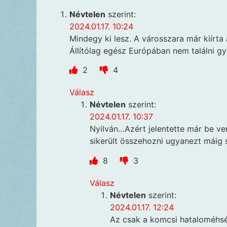
Névtelen
szerint:
2024.01.17. 10:24
Mindegy ki lesz. A városszara már kiírta
Állítólag egész Európában nem találni gy
2
4
Válasz
Névtelen
szerint:
2024.01.17. 10:37
Nyilván…Azért jelentette már be v
sikerült összehozni ugyanezt máig 
8
3
Válasz
Névtelen
szerint:
2024.01.17. 12:24
Az csak a komcsi hataloméhség