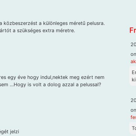
 a közbeszerzést a különleges méretű pelusra.
F
ártót a szükséges extra méretre.
20
o
ak
E
eres egy éve hogy indul,nektek meg ezért nem
ki
sem …Hogy is volt a dolog azzal a pelussal?
20
o
fe
T
ét jelzi