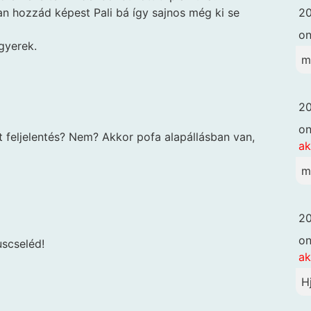
20
 hozzád képest Pali bá így sajnos még ki se
o
gyerek.
m
20
o
t feljelentés? Nem? Akkor pofa alapállásban van,
ak
m
20
o
uscseléd!
ak
H