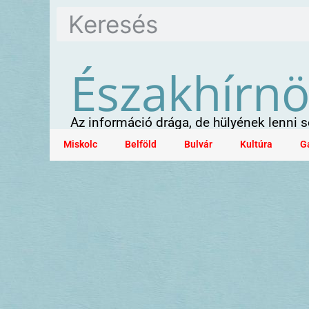
Északhírn
Az információ drága, de hülyének lenni
Miskolc
Belföld
Bulvár
Kultúra
G