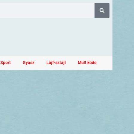
Sport
Gyász
Lájf-sztájl
Múlt köde