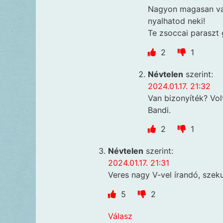
Nagyon magasan van
nyalhatod neki!
Te zsoccai paraszt 
2
1
Névtelen
szerint:
2024.01.17. 21:32
Van bizonyíték? Vol
Bandi.
2
1
Névtelen
szerint:
2024.01.17. 21:31
Veres nagy V-vel írandó, szek
5
2
Válasz