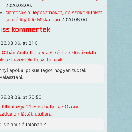
2026.08.06.
Nemcsak a Jégcsarnokot, de szökőkutakat
sem állítják le Miskolcon
2026.08.06.
riss kommentek
26.08.06. at 21:01
n
Orbán Anita több vizet kért a szlovákoktól,
ik azt üzenték: Lesz, ha esik
nnyi apokaliptikus tagot hogyan tudtak
választani...
26.08.06. at 20:50
n
Eltűnt egy 21 éves fiatal, az Ozora
sztiválon látták utoljára
ol valamit általában ?