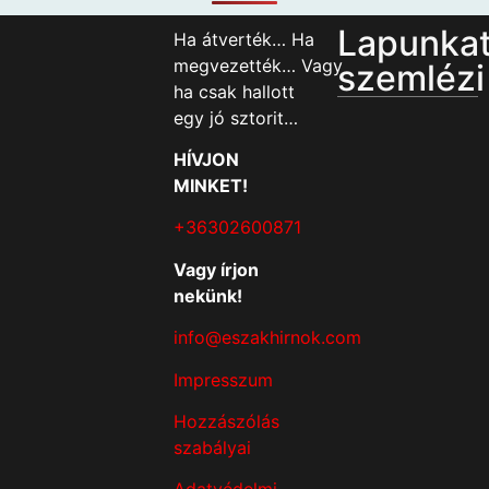
Lapunka
Ha átverték… Ha
megvezették… Vagy
szemlézi
ha csak hallott
egy jó sztorit…
HÍVJON
MINKET!
+36302600871
Vagy írjon
nekünk!
info@eszakhirnok.com
Impresszum
Hozzászólás
szabályai