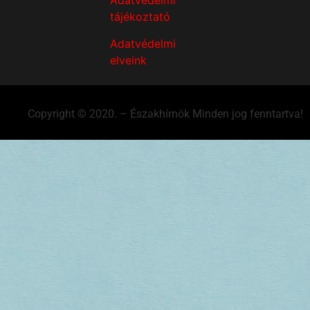
Adatvédelmi
tájékoztató
Adatvédelmi
elveink
Copyright © 2020. – Északhírnök Minden jog fenntartva!