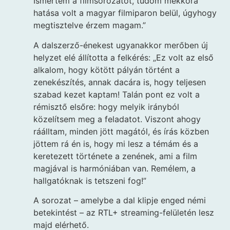
Ismertem a filmsorozatot, tudom mekkora
hatása volt a magyar filmiparon belül, úgyhogy
megtisztelve érzem magam.”
A dalszerző-énekest ugyanakkor merőben új
helyzet elé állította a felkérés: „Ez volt az első
alkalom, hogy kötött pályán történt a
zenekészítés, annak dacára is, hogy teljesen
szabad kezet kaptam! Talán pont ez volt a
rémisztő elsőre: hogy melyik irányból
közelítsem meg a feladatot. Viszont ahogy
ráálltam, minden jött magától, és írás közben
jöttem rá én is, hogy mi lesz a témám és a
keretezett története a zenének, ami a film
magjával is harmóniában van. Remélem, a
hallgatóknak is tetszeni fog!”
A sorozat – amelybe a dal klipje enged némi
betekintést – az RTL+ streaming-felületén lesz
majd elérhető.