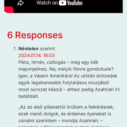
6 Responses
Névtelen
szerint:
2024.01.14. 16:03
Pénz, hírnév, csillogás – meg egy kék
majomjelmez. Na, melyik filmre gondoltunk?
Igen, a Valami Amerikára! Az utóbbi évtizedek
egyik legsikeresebb folytatásos mozijából
most sorozat készül – ehhez pedig Azahriah írt
betétdalt.
„Az az első pillanattól örültem a felkérésnek,
ezek menő dolgok, és érdemes ilyeneket is
csinálni szerintem – mondja Azahriah. –