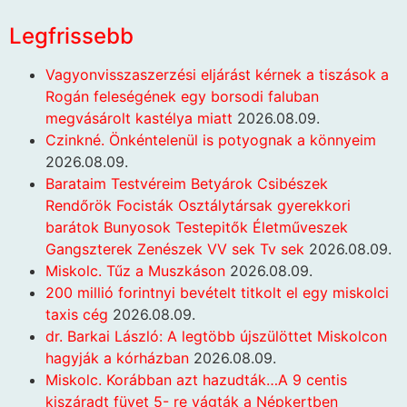
Legfrissebb
Vagyonvisszaszerzési eljárást kérnek a tiszások a
Rogán feleségének egy borsodi faluban
megvásárolt kastélya miatt
2026.08.09.
Czinkné. Önkéntelenül is potyognak a könnyeim
2026.08.09.
Barataim Testvéreim Betyárok Csibészek
Rendőrök Focisták Osztálytársak gyerekkori
barátok Bunyosok Testepitők Életműveszek
Gangszterek Zenészek VV sek Tv sek
2026.08.09.
Miskolc. Tűz a Muszkáson
2026.08.09.
200 millió forintnyi bevételt titkolt el egy miskolci
taxis cég
2026.08.09.
dr. Barkai László: A legtöbb újszülöttet Miskolcon
hagyják a kórházban
2026.08.09.
Miskolc. Korábban azt hazudták…A 9 centis
kiszáradt füvet 5- re vágták a Népkertben