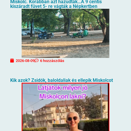
Miskolc. Korábban azt hazudták…A 9 centis
kiszáradt füvet 5- re vágták a Népkertben
2026-08-09
6 hozzászólás
Kik azok? Zsidók, baloldaliak és ellepik Miskolcot