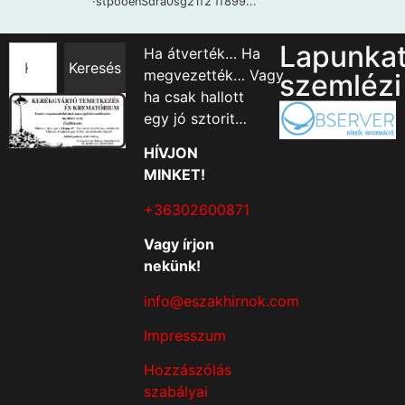
Lapunka
Ha átverték… Ha
Keresés
megvezették… Vagy
szemlézi
ha csak hallott
egy jó sztorit…
HÍVJON
MINKET!
+36302600871
Vagy írjon
nekünk!
info@eszakhirnok.com
Impresszum
Hozzászólás
szabályai