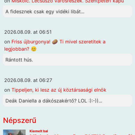
on
Miskolc. Lecsúszó városrészek. Szentpéteri kapu
A fidesznek csak egy vidéki libát...
2026.08.09. at 06:51
on
Friss újburgonya! 🥔 Ti mivel szeretitek a
legjobban? 😊
Rántott hús.
2026.08.09. at 06:27
on
Tippeljen, ki lesz az új köztársasági elnök
Deák Daniella a dákószakértő? LOL :):-))...
Népszerű