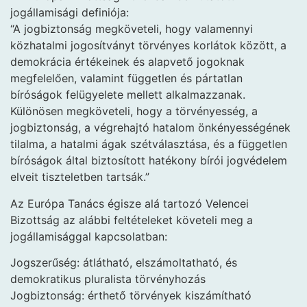
jogállamisági definiója:
“A jogbiztonság megköveteli, hogy valamennyi
közhatalmi jogosítványt törvényes korlátok között, a
demokrácia értékeinek és alapvető jogoknak
megfelelően, valamint független és pártatlan
bíróságok felügyelete mellett alkalmazzanak.
Különösen megköveteli, hogy a törvényesség, a
jogbiztonság, a végrehajtó hatalom önkényességének
tilalma, a hatalmi ágak szétválasztása, és a független
bíróságok által biztosított hatékony bírói jogvédelem
elveit tiszteletben tartsák.”
Az Európa Tanács égisze alá tartozó Velencei
Bizottság az alábbi feltételeket követeli meg a
jogállamisággal kapcsolatban:
Jogszerűség: átlátható, elszámoltatható, és
demokratikus pluralista törvényhozás
Jogbiztonság: érthető törvények kiszámítható