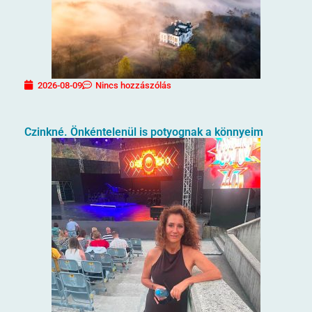
2026-08-09
Nincs hozzászólás
Czinkné. Önkéntelenül is potyognak a könnyeim