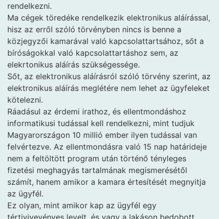
rendelkezni.
Ma cégek töredéke rendelkezik elektronikus aláírással,
hisz az erről szóló törvényben nincs is benne a
közjegyzői kamarával való kapcsolattartsához, sőt a
bíróságokkal való kapcsolattartáshoz sem, az
elekrtonikus aláírás szükségessége.
Sőt, az elektronikus aláírásról szóló törvény szerint, az
elektronikus aláírás meglétére nem lehet az ügyfeleket
kötelezni.
Ráadásul az érdemi irathoz, és ellentmondáshoz
informatikusi tudással kell rendelkezni, mint tudjuk
Magyarországon 10 millió ember ilyen tudással van
felvértezve. Az ellentmondásra való 15 nap határideje
nem a feltöltött program után történő tényleges
fizetési meghagyás tartalmának megismerésétől
számít, hanem amikor a kamara értesítését megnyitja
az ügyfél.
Ez olyan, mint amikor kap az ügyfél egy
tértivivevényes levelt, és vagy a lakáson bedobott