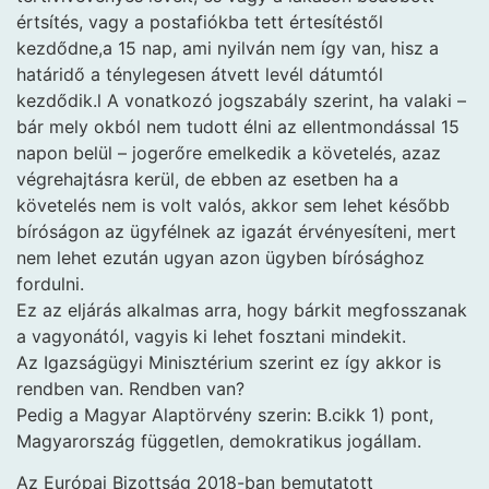
értsítés, vagy a postafiókba tett értesítéstől
kezdődne,a 15 nap, ami nyilván nem így van, hisz a
határidő a ténylegesen átvett levél dátumtól
kezdődik.l A vonatkozó jogszabály szerint, ha valaki –
bár mely okból nem tudott élni az ellentmondással 15
napon belül – jogerőre emelkedik a követelés, azaz
végrehajtásra kerül, de ebben az esetben ha a
követelés nem is volt valós, akkor sem lehet később
bíróságon az ügyfélnek az igazát érvényesíteni, mert
nem lehet ezután ugyan azon ügyben bírósághoz
fordulni.
Ez az eljárás alkalmas arra, hogy bárkit megfosszanak
a vagyonától, vagyis ki lehet fosztani mindekit.
Az Igazságügyi Minisztérium szerint ez így akkor is
rendben van. Rendben van?
Pedig a Magyar Alaptörvény szerin: B.cikk 1) pont,
Magyarország független, demokratikus jogállam.
Az Európai Bizottság 2018-ban bemutatott