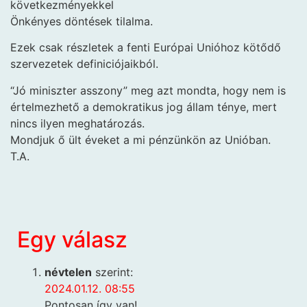
következményekkel
Önkényes döntések tilalma.
Ezek csak részletek a fenti Európai Unióhoz kötődő
szervezetek definiciójaikból.
“Jó miniszter asszony” meg azt mondta, hogy nem is
értelmezhető a demokratikus jog állam ténye, mert
nincs ilyen meghatározás.
Mondjuk ő ült éveket a mi pénzünkön az Unióban.
T.A.
Egy válasz
névtelen
szerint:
2024.01.12. 08:55
Pontosan így van!