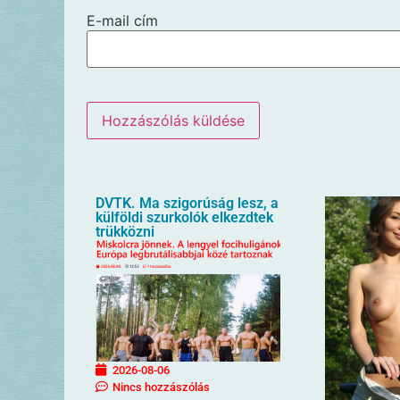
E-mail cím
DVTK. Ma szigorúság lesz, a
külföldi szurkolók elkezdtek
trükközni
2026-08-06
Nincs hozzászólás