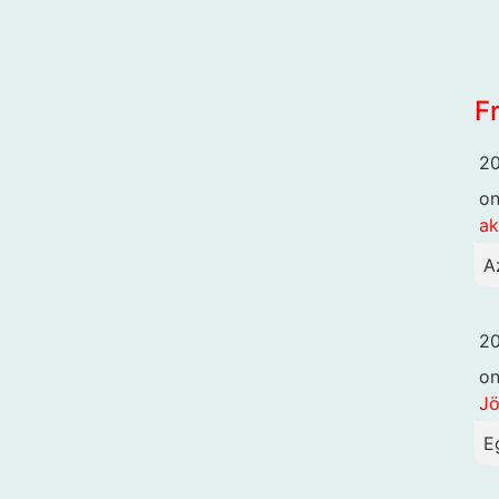
F
20
o
ak
A
20
o
Jö
E