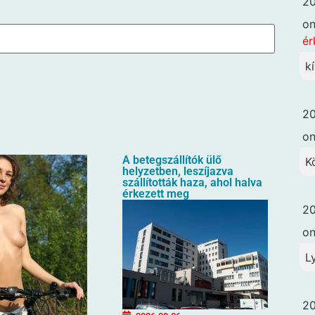
20
o
ér
k
20
o
A betegszállítók ülő
K
helyzetben, leszíjazva
szállították haza, ahol halva
érkezett meg
20
o
L
20