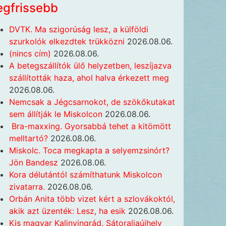
egfrissebb
DVTK. Ma szigorúság lesz, a külföldi
szurkolók elkezdtek trükközni
2026.08.06.
(nincs cím)
2026.08.06.
A betegszállítók ülő helyzetben, leszíjazva
szállították haza, ahol halva érkezett meg
2026.08.06.
Nemcsak a Jégcsarnokot, de szökőkutakat
sem állítják le Miskolcon
2026.08.06.
Bra-maxxing. Gyorsabbá tehet a kitömött
melltartó?
2026.08.06.
Miskolc. Toca megkapta a selyemzsinórt?
Jön Bandesz
2026.08.06.
Kora délutántól számíthatunk Miskolcon
zivatarra.
2026.08.06.
Orbán Anita több vizet kért a szlovákoktól,
akik azt üzenték: Lesz, ha esik
2026.08.06.
Kis magyar Kalinyingrád. Sátoraljaújhely