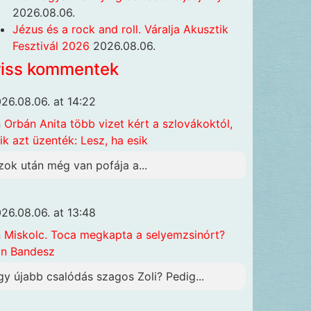
2026.08.06.
Jézus és a rock and roll. Váralja Akusztik
Fesztivál 2026
2026.08.06.
riss kommentek
26.08.06. at 14:22
n
Orbán Anita több vizet kért a szlovákoktól,
ik azt üzenték: Lesz, ha esik
zok után még van pofája a...
26.08.06. at 13:48
n
Miskolc. Toca megkapta a selyemzsinórt?
n Bandesz
gy újabb csalódás szagos Zoli? Pedig...