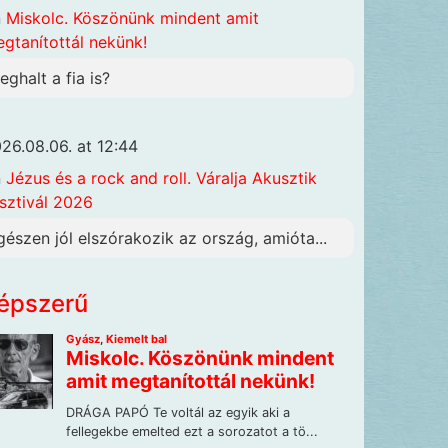
n
Miskolc. Köszönünk mindent amit
gtanítottál nekünk!
eghalt a fia is?
26.08.06. at 12:44
n
Jézus és a rock and roll. Váralja Akusztik
sztivál 2026
gészen jól elszórakozik az ország, amióta...
épszerű