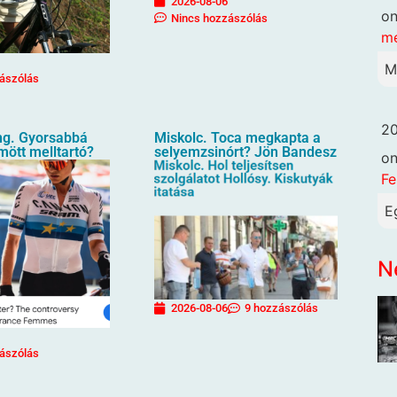
2026-08-06
o
Nincs hozzászólás
me
M
ászólás
20
g. Gyorsabbá
Miskolc. Toca megkapta a
ömött melltartó?
selyemzsinórt? Jön Bandesz
o
Fe
E
N
2026-08-06
9 hozzászólás
ászólás