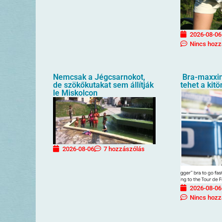
2026-08-06
Nincs hozz
Nemcsak a Jégcsarnokot,
Bra-maxxin
de szökőkutakat sem állítják
tehet a kit
le Miskolcon
2026-08-06
7 hozzászólás
2026-08-06
Nincs hozz