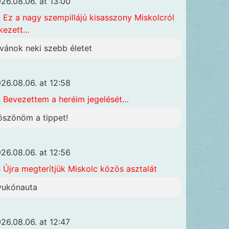
26.08.06. at 13:00
n
Ez a nagy szempillájú kisasszony Miskolcról
kezett…
ívánok neki szebb életet
26.08.06. at 12:58
n
Bevezettem a heréim jegelését…
öszönöm a tippet!
26.08.06. at 12:56
n
Újra megterítjük Miskolc közös asztalát
yukónauta
26.08.06. at 12:47