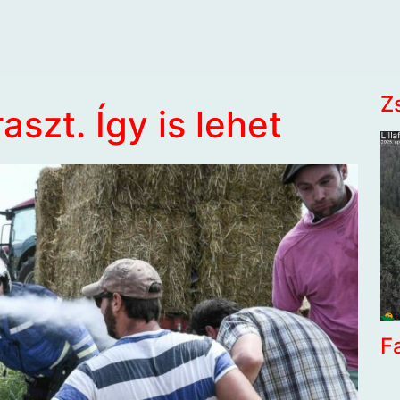
Z
aszt. Így is lehet
F