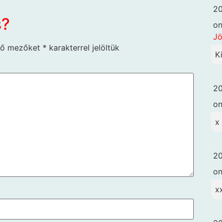
20
s?
o
Jö
ző mezőket
*
karakterrel jelöltük
K
20
o
x
20
o
x