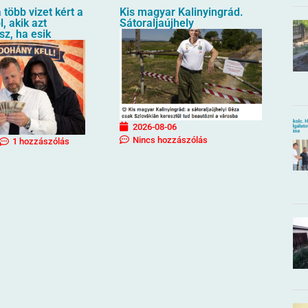
 több vizet kért a
Kis magyar Kalinyingrád.
, akik azt
Sátoraljaújhely
sz, ha esik
2026-08-06
Nincs hozzászólás
1 hozzászólás