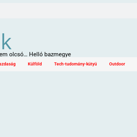
ök
 sem olcsó… Helló bazmegye
azdaság
Külföld
Tech-tudomány-kütyü
Outdoor