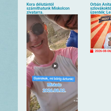
Kora délutántól
Orbán Anita
számíthatunk Miskolcon
szlovákoktól
zivatarra.
üzenték: Le
2026-08-06