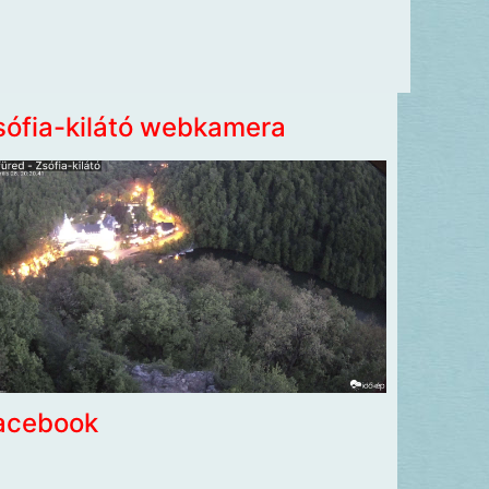
sófia-kilátó webkamera
acebook