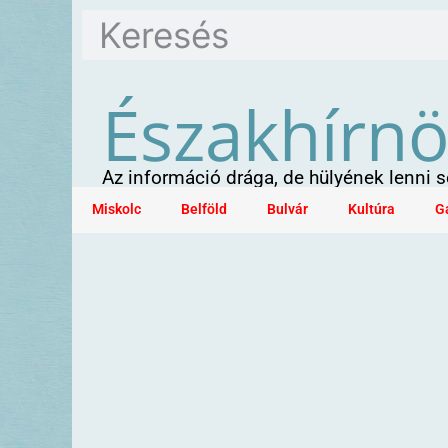
Északhírn
Az információ drága, de hülyének lenni
Miskolc
Belföld
Bulvár
Kultúra
G