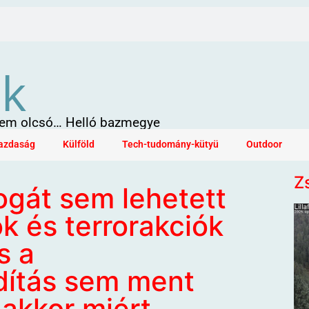
ök
 sem olcsó… Helló bazmegye
azdaság
Külföld
Tech-tudomány-kütyü
Outdoor
Z
ogát sem lehetett
k és terrorakciók
s a
dítás sem ment
akkor miért