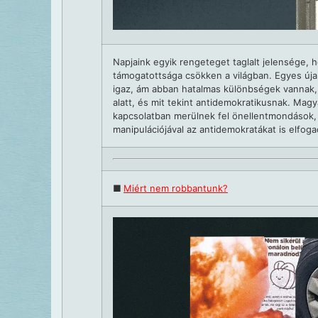
Napjaink egyik rengeteget taglalt jelensége,
támogatottsága csökken a világban. Egyes úja
igaz, ám abban hatalmas különbségek vannak,
alatt, és mit tekint antidemokratikusnak. Magy
kapcsolatban merülnek fel önellentmondások, 
manipulációjával az antidemokratákat is elfog
■
Miért nem robbantunk?