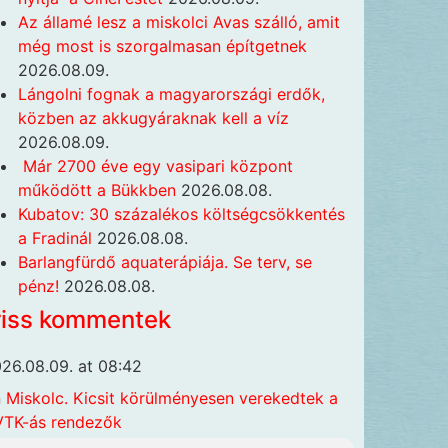
Az államé lesz a miskolci Avas szálló, amit
még most is szorgalmasan építgetnek
2026.08.09.
Lángolni fognak a magyarországi erdők,
közben az akkugyáraknak kell a víz
2026.08.09.
Már 2700 éve egy vasipari központ
működött a Bükkben
2026.08.08.
Kubatov: 30 százalékos költségcsökkentés
a Fradinál
2026.08.08.
Barlangfürdő aquaterápiája. Se terv, se
pénz!
2026.08.08.
riss kommentek
26.08.09. at 08:42
n
Miskolc. Kicsit körülményesen verekedtek a
TK-ás rendezők