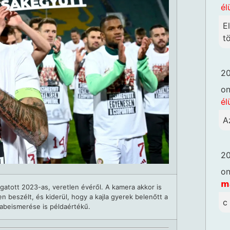
él
E
t
20
o
él
A
20
o
𝗺
ogatott 2023-as, veretlen évéről. A kamera akkor is
n beszélt, és kiderül, hogy a kajla gyerek belenőtt a
c
abeismerése is példaértékű.