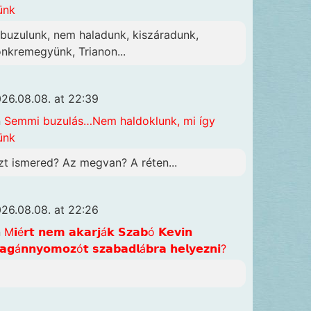
ünk
lbuzulunk, nem haladunk, kiszáradunk,
önkremegyünk, Trianon...
26.08.08. at 22:39
n
Semmi buzulás…Nem haldoklunk, mi így
ünk
zt ismered? Az megvan? A réten...
26.08.08. at 22:26
n
M𝗶é𝗿𝘁 𝗻𝗲𝗺 𝗮𝗸𝗮𝗿𝗷á𝗸 𝗦𝘇𝗮𝗯ó 𝗞𝗲𝘃𝗶𝗻
𝗴á𝗻𝗻𝘆𝗼𝗺𝗼𝘇ó𝘁 𝘀𝘇𝗮𝗯𝗮𝗱𝗹á𝗯𝗿𝗮 𝗵𝗲𝗹𝘆𝗲𝘇𝗻𝗶?