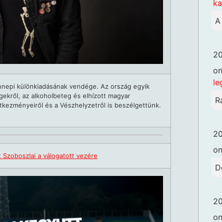
k
A
20
o
le
nnepi különkiadásának vendége. Az ország egyik
ekről, az alkoholbeteg és elhízott magyar
R
tkezményeiről és a Vészhelyzetről is beszélgettünk.
20
o
 Szoboszlai a válogatott vezére
D
20
o