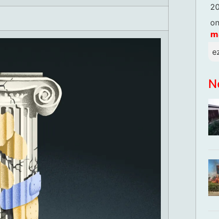
20
o
𝗺
e
N