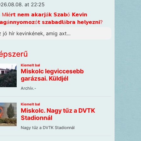
26.08.08. at 22:25
n
M𝗶é𝗿𝘁 𝗻𝗲𝗺 𝗮𝗸𝗮𝗿𝗷á𝗸 𝗦𝘇𝗮𝗯ó 𝗞𝗲𝘃𝗶𝗻
𝗴á𝗻𝗻𝘆𝗼𝗺𝗼𝘇ó𝘁 𝘀𝘇𝗮𝗯𝗮𝗱𝗹á𝗯𝗿𝗮 𝗵𝗲𝗹𝘆𝗲𝘇𝗻𝗶?
z jó hír kevinkének, amig axt...
épszerű