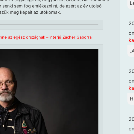
L
 senki sem fog emlékezni rá, de azért az év utolsó
izzük meg képeit az utókornak.
20
o
tenne az egész országnak – interjú Zacher Gáborral
k
„
20
o
k
H
20
o