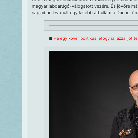
magyar labdarúgó-válogatott vezére. És jövőre már
napjaiban levonult egy kisebb árhullám a Dunán, őr
■
Ha egy kövér politikus lefogyna, azzal jót 