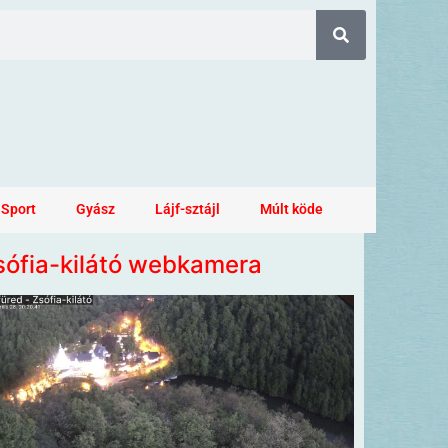
Sport
Gyász
Lájf-sztájl
Múlt köde
sófia-kilátó webkamera