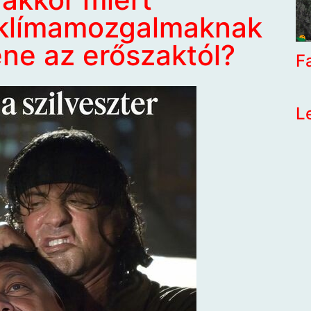
 klímamozgalmaknak
ene az erőszaktól?
F
L