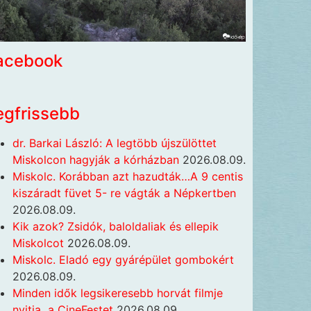
acebook
egfrissebb
dr. Barkai László: A legtöbb újszülöttet
Miskolcon hagyják a kórházban
2026.08.09.
Miskolc. Korábban azt hazudták…A 9 centis
kiszáradt füvet 5- re vágták a Népkertben
2026.08.09.
Kik azok? Zsidók, baloldaliak és ellepik
Miskolcot
2026.08.09.
Miskolc. Eladó egy gyárépület gombokért
2026.08.09.
Minden idők legsikeresebb horvát filmje
nyitja a CineFestet
2026.08.09.