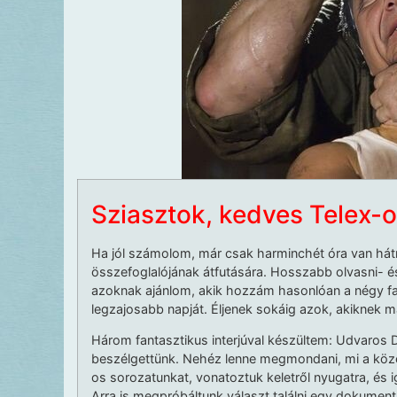
Sziasztok, kedves Telex-o
Ha jól számolom, már csak harminchét óra van hátr
összefoglalójának átfutására. Hosszabb olvasni- é
azoknak ajánlom, akik hozzám hasonlóan a négy fal 
legzajosabb napját. Éljenek sokáig azok, akiknek má
Három fantasztikus interjúval készültem: Udvaros Do
beszélgettünk. Nehéz lenne megmondani, mi a közö
os sorozatunkat, vonatoztuk keletről nyugatra, és i
Arra is megpróbáltunk választ találni egy dokument