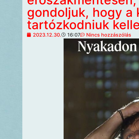
gondoljuk, hogy a
tartózkodniuk kell
2023.12.30.
16:07
Nincs hozzászólás