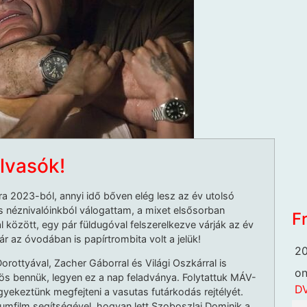
lvasók!
a 2023-ból, annyi idő bőven elég lesz az év utolsó
s néznivalóinkból válogattam, a mixet elsősorban
F
között, egy pár füldugóval felszerelkezve várják az év
r az óvodában is papírtrombita volt a jelük!
20
rottyával, Zacher Gáborral és Világi Oszkárral is
o
s bennük, legyen ez a nap feladványa. Folytattuk MÁV-
DV
gyekeztünk megfejteni a vasutas futárkodás rejtélyét.
umfilm segítségével, hogyan lett Szoboszlai Dominik a