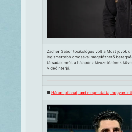
Zacher Gábor toxikológus volt a Most jövök ü
legismertebb orvosával megelőzhető betegség
társadalomról, a hálapénz kivezetésének köve
Videóinterjú.
■
Három pillanat, ami megmutatta, hogyan lett