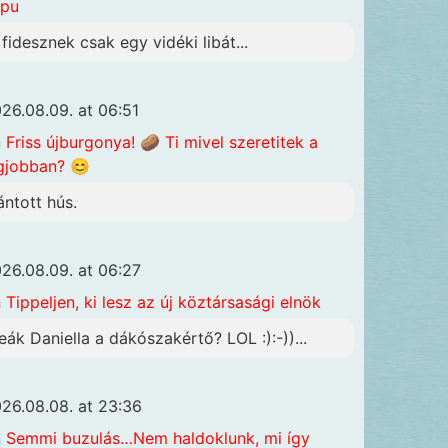
apu
 fidesznek csak egy vidéki libát...
26.08.09. at 06:51
n
Friss újburgonya! 🥔 Ti mivel szeretitek a
gjobban? 😊
ántott hús.
26.08.09. at 06:27
n
Tippeljen, ki lesz az új köztársasági elnök
eák Daniella a dákószakértő? LOL :):-))...
26.08.08. at 23:36
n
Semmi buzulás…Nem haldoklunk, mi így