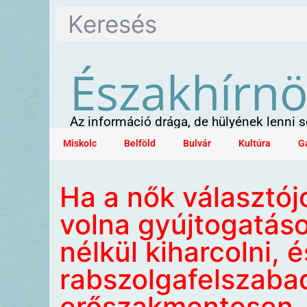
Északhírn
Az információ drága, de hülyének lenni
Miskolc
Belföld
Bulvár
Kultúra
G
Ha a nők választój
volna gyújtogatáso
nélkül kiharcolni, é
rabszolgafelszaba
erőszakmentesen, 