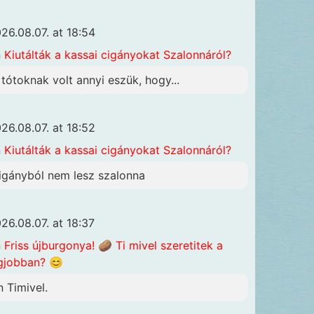
26.08.07. at 18:54
n
Kiutálták a kassai cigányokat Szalonnáról?
 tótoknak volt annyi eszük, hogy...
26.08.07. at 18:52
n
Kiutálták a kassai cigányokat Szalonnáról?
igányból nem lesz szalonna
26.08.07. at 18:37
n
Friss újburgonya! 🥔 Ti mivel szeretitek a
gjobban? 😊
n Timivel.