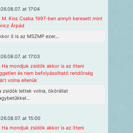
26.08.07. at 17:04
n
M. Kiss Csaba 1997-ben annyit keresett mint
öncz Árpád
kkor ő is az MSZMP ezer...
26.08.07. at 17:03
n
Ha mondjuk zsídók akkor is az itteni
ggetlen és nem befolyásolható rendőrség
járt volna ellenük
a zsidók lettek volna, ökörállat
agybetűkkel...
26.08.07. at 15:00
n
Ha mondjuk zsídók akkor is az itteni