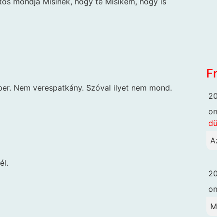
tos mondja Misinek, hogy te Misikém, hogy is
F
ber. Nem verespatkány. Szóval ilyet nem mond.
20
o
dü
A
él.
20
o
M