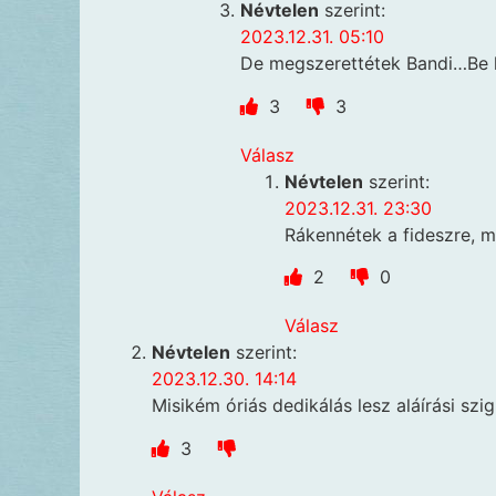
Névtelen
szerint:
2023.12.31. 05:10
De megszerettétek Bandi…Be k
3
3
Válasz
Névtelen
szerint:
2023.12.31. 23:30
Rákennétek a fideszre, m
2
0
Válasz
Névtelen
szerint:
2023.12.30. 14:14
Misikém óriás dedikálás lesz aláírási sz
3