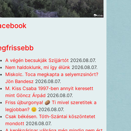
acebook
egfrissebb
A végén becsukják Szijjártót
2026.08.07.
Nem haldoklunk, mi így élünk
2026.08.07.
Miskolc. Toca megkapta a selyemzsinórt?
Jön Bandesz
2026.08.07.
M. Kiss Csaba 1997-ben annyit keresett
mint Göncz Árpád
2026.08.07.
Friss újburgonya! 🥔 Ti mivel szeretitek a
legjobban? 😊
2026.08.07.
Csak békésen. Tóth-Szántai köszöntetet
mondott
2026.08.07.
A kerékpáripar válsága még mindig nem ért