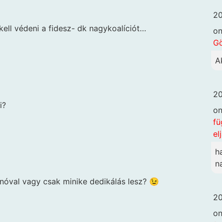
20
ell védeni a fidesz- dk nagykoalíciót…
o
G
A
20
i?
o
fü
el
h
n
ignóval vagy csak minike dedikálás lesz? 😉
20
o