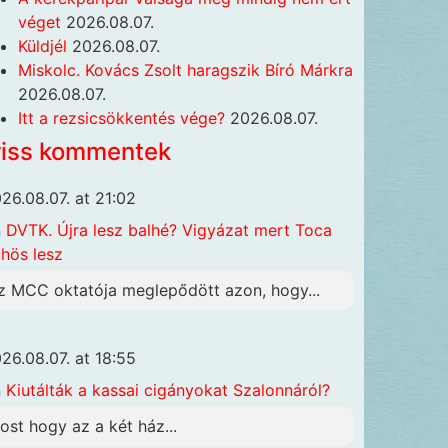
véget
2026.08.07.
Küldjél
2026.08.07.
Miskolc. Kovács Zsolt haragszik Bíró Márkra
2026.08.07.
Itt a rezsicsökkentés vége?
2026.08.07.
riss kommentek
26.08.07. at 21:02
n
DVTK. Újra lesz balhé? Vigyázat mert Toca
hös lesz
z MCC oktatója meglepődött azon, hogy...
26.08.07. at 18:55
n
Kiutálták a kassai cigányokat Szalonnáról?
ost hogy az a két ház...