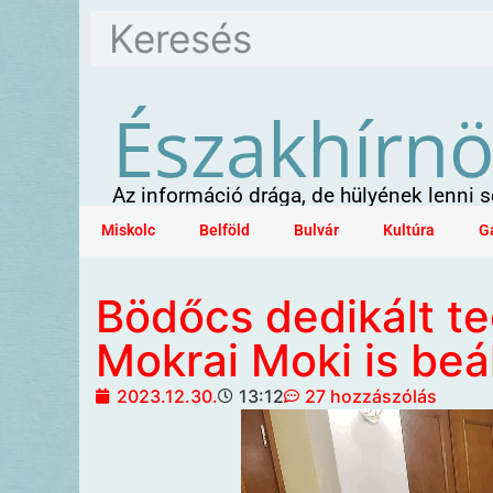
Északhírn
Az információ drága, de hülyének lenni
Miskolc
Belföld
Bulvár
Kultúra
G
Bödőcs dedikált t
Mokrai Moki is beál
2023.12.30.
13:12
27 hozzászólás