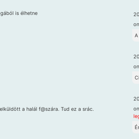
gából is élhetne
20
o
A
20
o
C
20
o
elküldött a halál f@szára. Tud ez a srác.
le
É