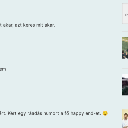
t akar, azt keres mit akar.
lem
ért. Kért egy ráadás humort a fő happy end-et. 😉