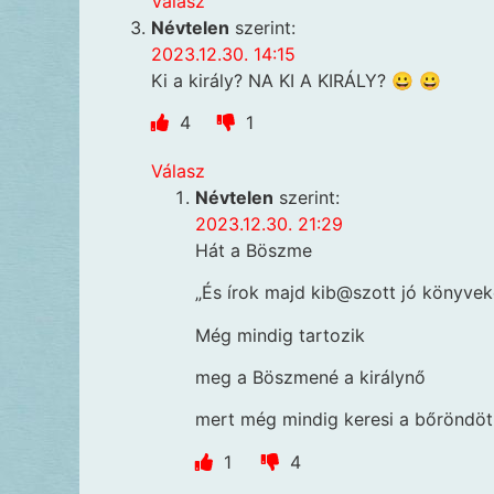
Válasz
Névtelen
szerint:
2023.12.30. 14:15
Ki a király? NA KI A KIRÁLY? 😀 😀
4
1
Válasz
Névtelen
szerint:
2023.12.30. 21:29
Hát a Böszme
„És írok majd kib@szott jó könyvek
Még mindig tartozik
meg a Böszmené a királynő
mert még mindig keresi a bőröndöt
1
4