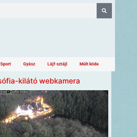
Sport
Gyász
Lájf-sztájl
Múlt köde
sófia-kilátó webkamera