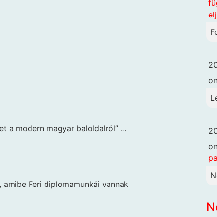
fü
el
F
20
o
L
et a modern magyar baloldalról” …
20
o
pa
N
, amibe Feri diplomamunkái vannak
N