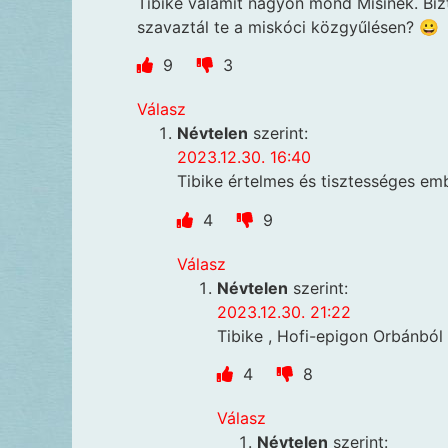
Tibike valamit nagyon mond Misinek. Biz
szavaztál te a miskóci közgyűlésen? 😀
9
3
Válasz
Névtelen
szerint:
2023.12.30. 16:40
Tibike értelmes és tisztességes em
4
9
Válasz
Névtelen
szerint:
2023.12.30. 21:22
Tibike , Hofi-epigon Orbánból 
4
8
Válasz
Névtelen
szerint: