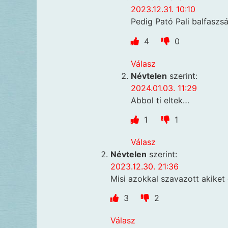
2023.12.31. 10:10
Pedig Pató Pali balfaszsá
4
0
Válasz
Névtelen
szerint:
2024.01.03. 11:29
Abbol ti eltek…
1
1
Válasz
Névtelen
szerint:
2023.12.30. 21:36
Misi azokkal szavazott akiket 
3
2
Válasz