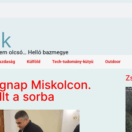
ök
 sem olcsó… Helló bazmegye
azdaság
Külföld
Tech-tudomány-kütyü
Outdoor
Z
egnap Miskolcon.
lt a sorba