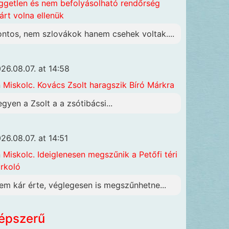
ggetlen és nem befolyásolható rendőrség
járt volna ellenük
ontos, nem szlovákok hanem csehek voltak....
26.08.07. at 14:58
n
Miskolc. Kovács Zsolt haragszik Bíró Márkra
egyen a Zsolt a a zsótibácsi...
26.08.07. at 14:51
n
Miskolc. Ideiglenesen megszűnik a Petőfi téri
rkoló
em kár érte, véglegesen is megszűnhetne...
épszerű