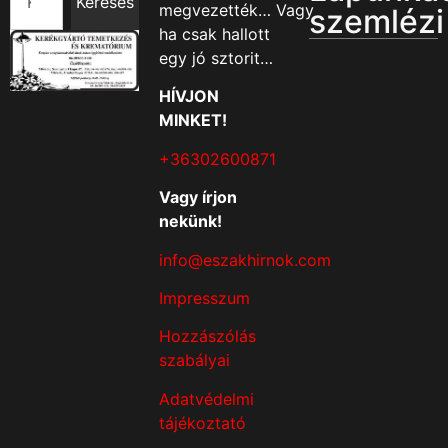
Keresés
megvezették… Vagy
szemlézi
ha csak hallott
egy jó sztorit…
HÍVJON
MINKET!
+36302600871
Vagy írjon
nekünk!
info@eszakhirnok.com
Impresszum
Hozzászólás
szabályai
Adatvédelmi
tájékoztató