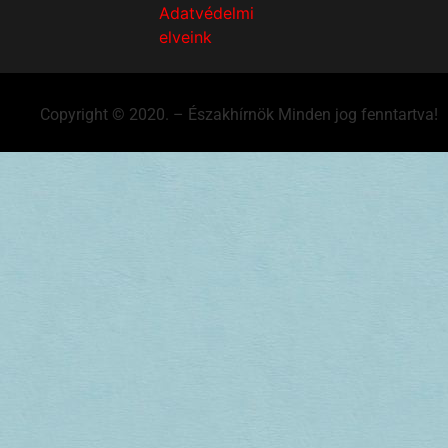
Adatvédelmi
elveink
Copyright © 2020. – Északhírnök Minden jog fenntartva!