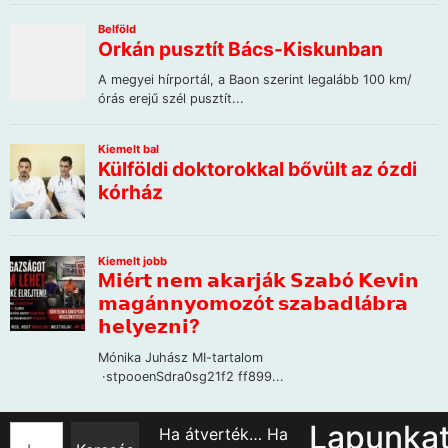
Lapunka
Ha átverték… Ha