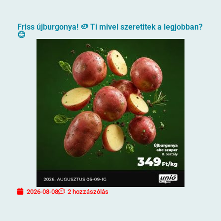
Friss újburgonya! 🥔 Ti mivel szeretitek a legjobban?
😊
2026-08-08
2 hozzászólás