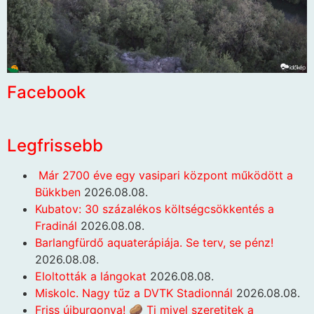
Facebook
Legfrissebb
Már 2700 éve egy vasipari központ működött a
Bükkben
2026.08.08.
Kubatov: 30 százalékos költségcsökkentés a
Fradinál
2026.08.08.
Barlangfürdő aquaterápiája. Se terv, se pénz!
2026.08.08.
Eloltották a lángokat
2026.08.08.
Miskolc. Nagy tűz a DVTK Stadionnál
2026.08.08.
Friss újburgonya! 🥔 Ti mivel szeretitek a