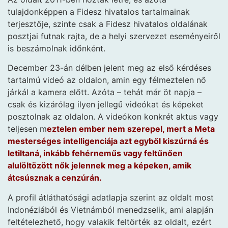
tulajdonképpen a Fidesz hivatalos tartalmainak
terjesztője, szinte csak a Fidesz hivatalos oldalának
posztjai futnak rajta, de a helyi szervezet eseményeiről
is beszámolnak időnként.
December 23-án délben jelent meg az első kérdéses
tartalmú videó az oldalon, amin egy félmeztelen nő
járkál a kamera előtt. Azóta – tehát már öt napja –
csak és kizárólag ilyen jellegű videókat és képeket
posztolnak az oldalon. A videókon konkrét aktus vagy
teljesen m
eztelen ember nem szerepel, mert a Meta
mesterséges intelligenciája azt egyből kiszúrná és
letiltaná, inkább fehérneműs vagy feltűnően
alulöltözött nők jelennek meg a képeken, amik
átcsúsznak a cenzúrán.
A profil átláthatósági adatlapja szerint az oldalt most
Indonéziából és Vietnámból menedzselik, ami alapján
feltételezhető, hogy valakik feltörték az oldalt, ezért