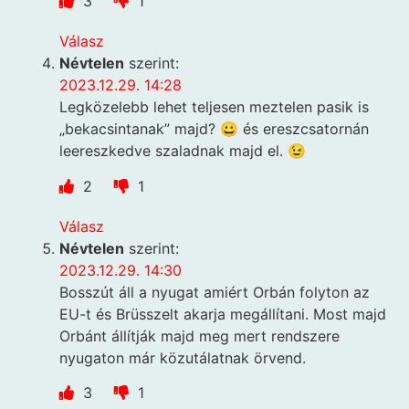
3
1
Válasz
Névtelen
szerint:
2023.12.29. 14:28
Legközelebb lehet teljesen meztelen pasik is
„bekacsintanak” majd? 😀 és ereszcsatornán
leereszkedve szaladnak majd el. 😉
2
1
Válasz
Névtelen
szerint:
2023.12.29. 14:30
Bosszút áll a nyugat amiért Orbán folyton az
EU-t és Brüsszelt akarja megállítani. Most majd
Orbánt állítják majd meg mert rendszere
nyugaton már közutálatnak örvend.
3
1