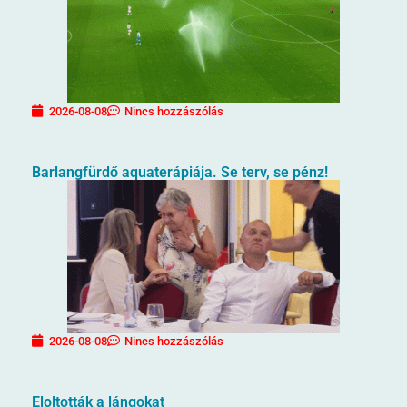
2026-08-08
Nincs hozzászólás
Barlangfürdő aquaterápiája. Se terv, se pénz!
2026-08-08
Nincs hozzászólás
Eloltották a lángokat