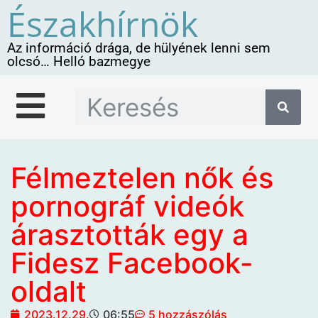
Északhírnök
Az információ drága, de hülyének lenni sem
olcsó… Helló bazmegye
Félmeztelen nők és
pornográf videók
árasztották egy a
Fidesz Facebook-
oldalt
2023.12.29.
06:55
5 hozzászólás