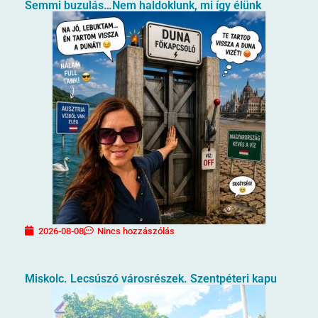
Semmi buzulás…Nem haldoklunk, mi így élünk
2026-08-08
Nincs hozzászólás
Miskolc. Lecsúszó városrészek. Szentpéteri kapu