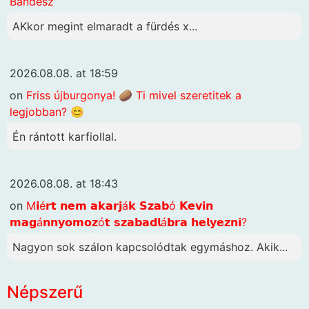
Bandesz
AKkor megint elmaradt a fürdés x...
2026.08.08. at 18:59
on
Friss újburgonya! 🥔 Ti mivel szeretitek a
legjobban? 😊
Én rántott karfiollal.
2026.08.08. at 18:43
on
M𝗶é𝗿𝘁 𝗻𝗲𝗺 𝗮𝗸𝗮𝗿𝗷á𝗸 𝗦𝘇𝗮𝗯ó 𝗞𝗲𝘃𝗶𝗻
𝗺𝗮𝗴á𝗻𝗻𝘆𝗼𝗺𝗼𝘇ó𝘁 𝘀𝘇𝗮𝗯𝗮𝗱𝗹á𝗯𝗿𝗮 𝗵𝗲𝗹𝘆𝗲𝘇𝗻𝗶?
Nagyon sok szálon kapcsolódtak egymáshoz. Akik...
Népszerű