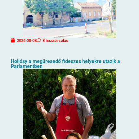
2026-08-08
3 hozzászólás
Hollósy a megüresedő fideszes helyekre utazik a
Parlamentben