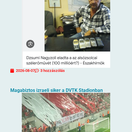
2026-08-07
3 hozzászólás
Magabiztos izraeli siker a DVTK Stadionban