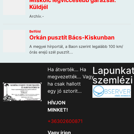
Lapunka
Ha átverték… Ha
megvezették… Vagy
szemlézi
ha csak hallott
egy jó sztorit…
HÍVJON
MINKET!
+36302600871
Vagy írjon