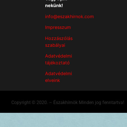
nekünk!
info@eszakhirnok.com
Impresszum
Hozzászólás
szabályai
Adatvédelmi
tájékoztató
Adatvédelmi
elveink
Copyright © 2020. – Északhírnök Minden jog fenntartva!