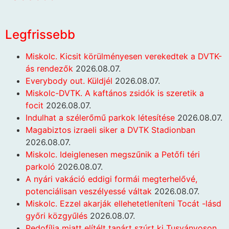
Legfrissebb
Miskolc. Kicsit körülményesen verekedtek a DVTK-
ás rendezők
2026.08.07.
Everybody out. Küldjél
2026.08.07.
Miskolc-DVTK. A kaftános zsidók is szeretik a
focit
2026.08.07.
Indulhat a szélerőmű parkok létesítése
2026.08.07.
Magabiztos izraeli siker a DVTK Stadionban
2026.08.07.
Miskolc. Ideiglenesen megszűnik a Petőfi téri
parkoló
2026.08.07.
A nyári vakáció eddigi formái megterhelővé,
potenciálisan veszélyessé váltak
2026.08.07.
Miskolc. Ezzel akarják ellehetetleníteni Tocát -lásd
győri közgyűlés
2026.08.07.
Pedofília miatt elítélt tanárt szúrt ki Tusványoson