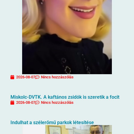
2026-08-07
Nincs hozzászólás
Miskolc-DVTK. A kaftános zsidók is szeretik a focit
2026-08-07
Nincs hozzászólás
Indulhat a szélerőmű parkok létesítése