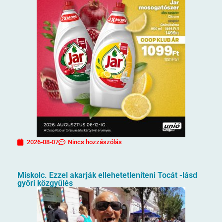
2026-08-07
Nincs hozzászólás
Miskolc. Ezzel akarják ellehetetleníteni Tocát -lásd
győri közgyűlés