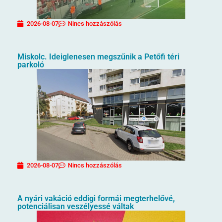
2026-08-07
Nincs hozzászólás
Miskolc. Ideiglenesen megszűnik a Petőfi téri
parkoló
2026-08-07
Nincs hozzászólás
A nyári vakáció eddigi formái megterhelővé,
potenciálisan veszélyessé váltak