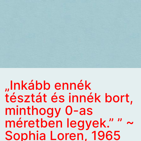
„Inkább ennék
tésztát és innék bort,
minthogy 0-as
méretben legyek.” ” ~
Sophia Loren, 1965