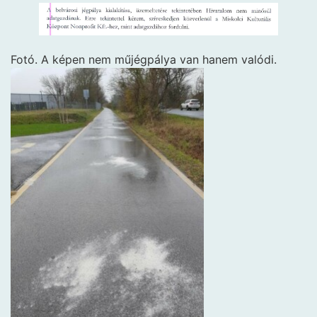
Fotó. A képen nem műjégpálya van hanem valódi.