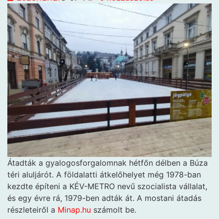
Átadták a gyalogosforgalomnak hétfőn délben a Búza
téri aluljárót. A földalatti átkelőhelyet még 1978-ban
kezdte építeni a KÉV-METRO nevű szocialista vállalat,
és egy évre rá, 1979-ben adták át. A mostani átadás
részleteiről a
Minap.hu
számolt be.