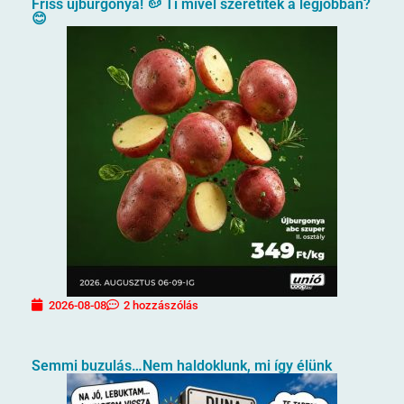
Friss újburgonya! 🥔 Ti mivel szeretitek a legjobban?
😊
2026-08-08
2 hozzászólás
Semmi buzulás…Nem haldoklunk, mi így élünk