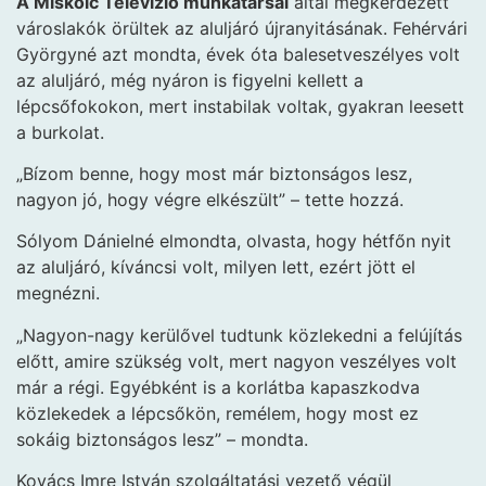
A Miskolc Televízió munkatársai
által megkérdezett
városlakók örültek az aluljáró újranyitásának. Fehérvári
Györgyné azt mondta, évek óta balesetveszélyes volt
az aluljáró, még nyáron is figyelni kellett a
lépcsőfokokon, mert instabilak voltak, gyakran leesett
a burkolat.
„Bízom benne, hogy most már biztonságos lesz,
nagyon jó, hogy végre elkészült” – tette hozzá.
Sólyom Dánielné elmondta, olvasta, hogy hétfőn nyit
az aluljáró, kíváncsi volt, milyen lett, ezért jött el
megnézni.
„Nagyon-nagy kerülővel tudtunk közlekedni a felújítás
előtt, amire szükség volt, mert nagyon veszélyes volt
már a régi. Egyébként is a korlátba kapaszkodva
közlekedek a lépcsőkön, remélem, hogy most ez
sokáig biztonságos lesz” – mondta.
Kovács Imre István szolgáltatási vezető végül