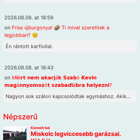
2026.08.08. at 18:59
on
Friss újburgonya! 🥔 Ti mivel szeretitek a
legjobban? 😊
Én rántott karfiollal.
2026.08.08. at 18:43
on
M𝗶é𝗿𝘁 𝗻𝗲𝗺 𝗮𝗸𝗮𝗿𝗷á𝗸 𝗦𝘇𝗮𝗯ó 𝗞𝗲𝘃𝗶𝗻
𝗺𝗮𝗴á𝗻𝗻𝘆𝗼𝗺𝗼𝘇ó𝘁 𝘀𝘇𝗮𝗯𝗮𝗱𝗹á𝗯𝗿𝗮 𝗵𝗲𝗹𝘆𝗲𝘇𝗻𝗶?
Nagyon sok szálon kapcsolódtak egymáshoz. Akik...
Népszerű