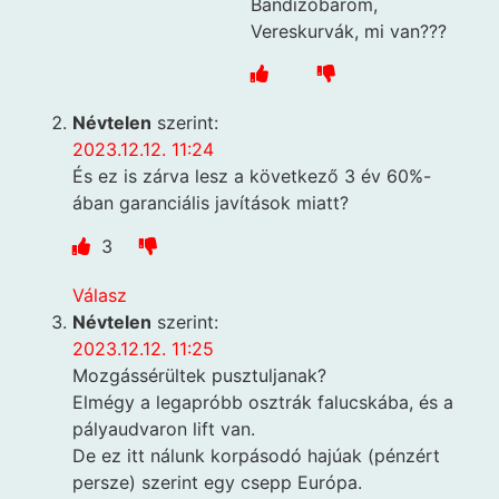
Bandizóbarom,
Vereskurvák, mi van???
Névtelen
szerint:
2023.12.12. 11:24
És ez is zárva lesz a következő 3 év 60%-
ában garanciális javítások miatt?
3
Válasz
Névtelen
szerint:
2023.12.12. 11:25
Mozgássérültek pusztuljanak?
Elmégy a legapróbb osztrák falucskába, és a
pályaudvaron lift van.
De ez itt nálunk korpásodó hajúak (pénzért
persze) szerint egy csepp Európa.