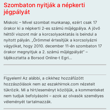
Szombaton nyitják a népkerti
jégpályát
Miskolc – Mivel szombat munkanap, ezért csak 17
órakor ki a népkerti 2-es számú műjégpálya. A jövő
héttől viszont már a korcsolyaoktatás is beindul a
nyitott pályán. „Örömmel értesítjük a korcsolyázni
vágyókat, hogy 2010. december 11-én szombaton 17
órakor megnyitjuk a 2. számú műjégpályát” –
tájékoztatta a Borsod Online-t Egri…
Figyelem! Az alábbi, a cikkhez hozzáfűzött
hozzászólások nem az eszakhirnok.com nézeteit
tükrözik. Mi a hírt/eseményt közöljük, a kommenteket
nem tudjuk befolyásolni – azok az olvasók személyes
véleményét tartalmazzák.