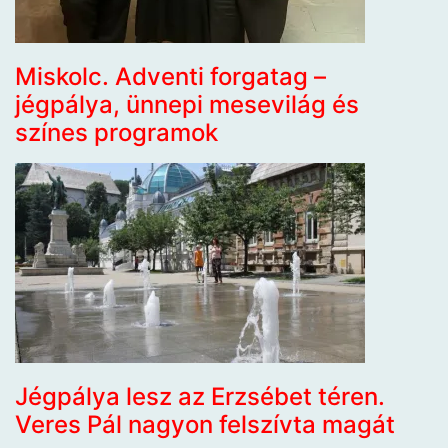
Miskolc. Adventi forgatag –
jégpálya, ünnepi mesevilág és
színes programok
Jégpálya lesz az Erzsébet téren.
Veres Pál nagyon felszívta magát