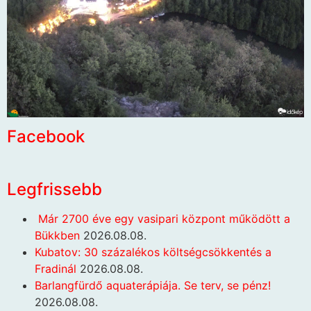
Facebook
Legfrissebb
Már 2700 éve egy vasipari központ működött a
Bükkben
2026.08.08.
Kubatov: 30 százalékos költségcsökkentés a
Fradinál
2026.08.08.
Barlangfürdő aquaterápiája. Se terv, se pénz!
2026.08.08.