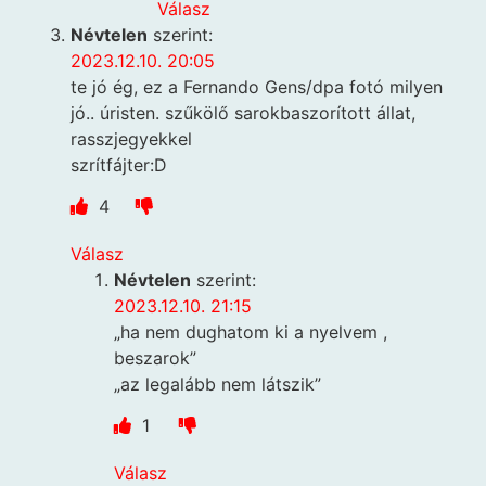
Válasz
Névtelen
szerint:
2023.12.10. 20:05
te jó ég, ez a Fernando Gens/dpa fotó milyen
jó.. úristen. szűkölő sarokbaszorított állat,
rasszjegyekkel
szrítfájter:D
4
Válasz
Névtelen
szerint:
2023.12.10. 21:15
„ha nem dughatom ki a nyelvem ,
beszarok”
„az legalább nem látszik”
1
Válasz