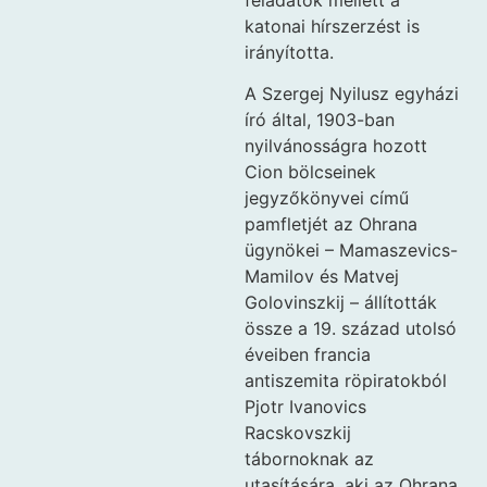
katonai hírszerzést is
irányította.
A Szergej Nyilusz egyházi
író által, 1903-ban
nyilvánosságra hozott
Cion bölcseinek
jegyzőkönyvei című
pamfletjét az Ohrana
ügynökei – Mamaszevics-
Mamilov és Matvej
Golovinszkij – állították
össze a 19. század utolsó
éveiben francia
antiszemita röpiratokból
Pjotr Ivanovics
Racskovszkij
tábornoknak az
utasítására, aki az Ohrana