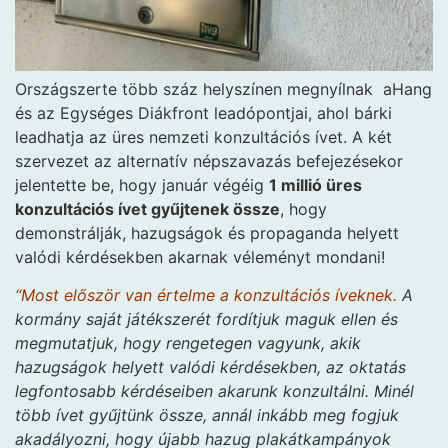
Országszerte több száz helyszínen megnyílnak aHang
és az Egységes Diákfront leadópontjai, ahol bárki
leadhatja az üres nemzeti konzultációs ívet. A két
szervezet az alternatív népszavazás befejezésekor
jelentette be, hogy január végéig
1 millió üres
konzultációs ívet gyűjtenek össze
, hogy
demonstrálják, hazugságok és propaganda helyett
valódi kérdésekben akarnak véleményt mondani!
“Most először van értelme a konzultációs íveknek.
A
kormány saját játékszerét fordítjuk maguk ellen és
megmutatjuk, hogy rengetegen vagyunk, akik
hazugságok helyett valódi kérdésekben, az oktatás
legfontosabb kérdéseiben akarunk konzultálni. Minél
több ívet gyűjtünk össze, annál inkább meg fogjuk
akadályozni, hogy újabb hazug plakátkampányok