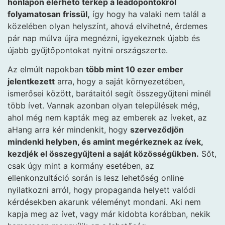
honlapon elérhető térkép a leadópontokról
folyamatosan frissül,
így hogy ha valaki nem talál a
közelében olyan helyszínt, ahová elvihetné, érdemes
pár nap múlva újra megnézni, igyekeznek újabb és
újabb gyűjtőpontokat nyitni országszerte.
Az elmúlt napokban
több mint 10 ezer ember
jelentkezett
arra, hogy a saját környezetében,
ismerősei között, barátaitól segít összegyűjteni minél
több ívet. Vannak azonban olyan települések még,
ahol még nem kapták meg az emberek az íveket, az
aHang arra kér mindenkit, hogy
szerveződjön
mindenki helyben, és amint megérkeznek az ívek,
kezdjék el összegyűjteni a saját közösségükben.
Sőt,
csak úgy mint a kormány esetében, az
ellenkonzultáció során is lesz lehetőség online
nyilatkozni arról, hogy propaganda helyett valódi
kérdésekben akarunk véleményt mondani. Aki nem
kapja meg az ívet, vagy már kidobta korábban, nekik