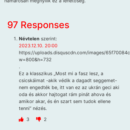
hamarosan megnyílik ez a lehetőség.
97 Responses
Névtelen
szerint:
2023.12.10. 20:00
https://uploads.disquscdn.com/images/65f700
w=800&h=732
.
Ez a klasszikus „Most mi a fasz lesz, a
csicskáimat -akik védik a dagadt seggemet-
nem engedték be, itt van ez az ukrán geci aki
oda és akkor hajtogat rám pinát ahova és
amikor akar, és én szart sem tudok ellene
tenni” nézés.
3
2