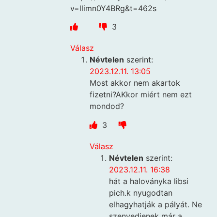
v=llimn0Y4BRg&t=462s
3
Válasz
Névtelen
szerint:
2023.12.11. 13:05
Most akkor nem akartok
fizetni?AKkor miért nem ezt
mondod?
3
Válasz
Névtelen
szerint:
2023.12.11. 16:38
hát a haloványka libsi
pich.k nyugodtan
elhagyhatják a pályát. Ne
szenvedjenek már a