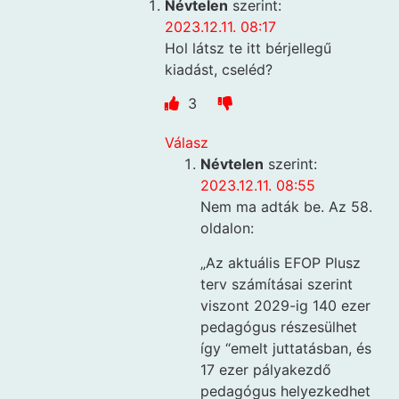
Névtelen
szerint:
2023.12.11. 08:17
Hol látsz te itt bérjellegű
kiadást, cseléd?
3
Válasz
Névtelen
szerint:
2023.12.11. 08:55
Nem ma adták be. Az 58.
oldalon:
„Az aktuális EFOP Plusz
terv számításai szerint
viszont 2029-ig 140 ezer
pedagógus részesülhet
így “emelt juttatásban, és
17 ezer pályakezdő
pedagógus helyezkedhet