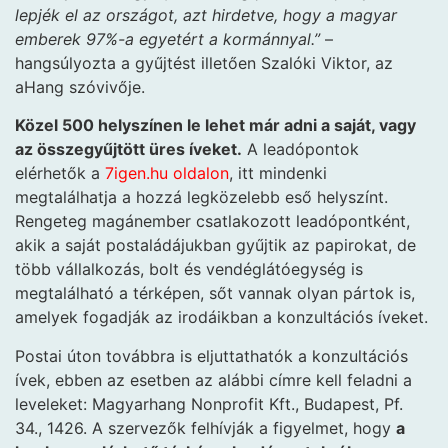
lepjék el az országot, azt hirdetve, hogy a magyar
emberek 97%-a egyetért a kormánnyal.”
–
hangsúlyozta a gyűjtést illetően Szalóki Viktor, az
aHang szóvivője.
Közel 500 helyszínen le lehet már adni a saját, vagy
az összegyűjtött üres íveket.
A leadópontok
elérhetők a
7igen.hu oldalon
, itt mindenki
megtalálhatja a hozzá legközelebb eső helyszínt.
Rengeteg magánember csatlakozott leadópontként,
akik a saját postaládájukban gyűjtik az papirokat, de
több vállalkozás, bolt és vendéglátóegység is
megtalálható a térképen, sőt vannak olyan pártok is,
amelyek fogadják az irodáikban a konzultációs íveket.
Postai úton továbbra is eljuttathatók a konzultációs
ívek, ebben az esetben az alábbi címre kell feladni a
leveleket: Magyarhang Nonprofit Kft., Budapest, Pf.
34., 1426. A szervezők felhívják a figyelmet, hogy
a