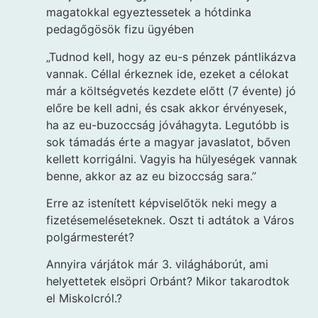
magatokkal egyeztessetek a hótdinka
pedagőgösök fizu ügyében
„Tudnod kell, hogy az eu-s pénzek pántlikázva
vannak. Céllal érkeznek ide, ezeket a célokat
már a költségvetés kezdete előtt (7 évente) jó
előre be kell adni, és csak akkor érvényesek,
ha az eu-buzoccság jóváhagyta. Legutóbb is
sok támadás érte a magyar javaslatot, bőven
kellett korrigálni. Vagyis ha hülyeségek vannak
benne, akkor az az eu bizoccság sara.”
Erre az istenített képviselőtök neki megy a
fizetésemeléseteknek. Oszt ti adtátok a Város
polgármesterét?
Annyira várjátok már 3. világháborút, ami
helyettetek elsöpri Orbánt? Mikor takarodtok
el Miskolcról.?