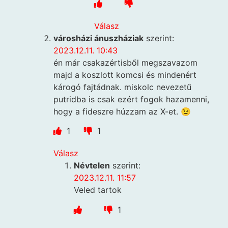
Válasz
városházi ánuszháziak
szerint:
2023.12.11. 10:43
én már csakazértisből megszavazom
majd a koszlott komcsi és mindenért
károgó fajtádnak. miskolc nevezetű
putridba is csak ezért fogok hazamenni,
hogy a fideszre húzzam az X-et. 😉
1
1
Válasz
Névtelen
szerint:
2023.12.11. 11:57
Veled tartok
1