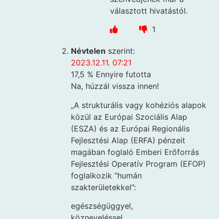
választott hivatástól.
1
Névtelen
szerint:
2023.12.11. 07:21
17,5 % Ennyire futotta
Na, húzzál vissza innen!
„A strukturális vagy kohéziós alapok
közül az Európai Szociális Alap
(ESZA) és az Európai Regionális
Fejlesztési Alap (ERFA) pénzeit
magában foglaló Emberi Erőforrás
Fejlesztési Operatív Program (EFOP)
foglalkozik “humán
szakterületekkel”:
egészségüggyel,
közneveléssel,