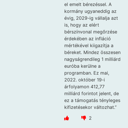
el emelt bérezéssel. A
kormány ugyaneddig az
évig, 2029-ig vállalja azt
is, hogy az elért
bérszínvonal megőrzése
érdekében az infláció
mértékével kiigazítja a
béreket. Mindez összesen
nagyságrendileg 1 milliárd
euróba kerülne a
programban. Ez mai,
2022. október 19-i
árfolyamon 412,77
milliárd forintot jelent, de
ez a támogatás tényleges
kifizetésekor változhat.”
2