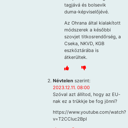
tagjává és bolsevik
duma-képviselőjévé.
Az Ohrana által kialakított
módszerek a későbbi
szovjet titkosrendőrség, a
Cseka, NKVD, KGB
eszköztárába is
átkerültek.
Névtelen
szerint:
2023.12.11. 08:00
Szóval azt állítod, hogy az EU-
nak ez a trükkje be fog jönni?
https://www.youtube.com/watch?
v=T2CCluc2BpI