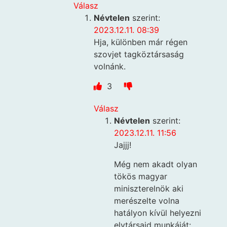
Válasz
Névtelen
szerint:
2023.12.11. 08:39
Hja, különben már régen
szovjet tagköztársaság
volnánk.
3
Válasz
Névtelen
szerint:
2023.12.11. 11:56
Jajjj!
Még nem akadt olyan
tökös magyar
miniszterelnök aki
merészelte volna
hatályon kívül helyezni
elvtársaid munkáját: