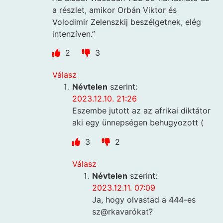
a részlet, amikor Orbán Viktor és
Volodimir Zelenszkij beszélgetnek, elég
intenzíven.”
2
3
Válasz
Névtelen
szerint:
2023.12.10. 21:26
Eszembe jutott az az afrikai diktátor
aki egy ünnepségen behugyozott (
3
2
Válasz
Névtelen
szerint:
2023.12.11. 07:09
Ja, hogy olvastad a 444-es
sz@rkavarókat?