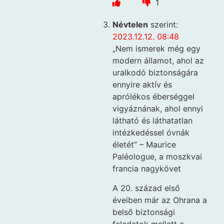
1
Névtelen
szerint:
2023.12.12. 08:48
„Nem ismerek még egy
modern államot, ahol az
uralkodó biztonságára
ennyire aktív és
aprólékos éberséggel
vigyáznának, ahol ennyi
látható és láthatatlan
intézkedéssel óvnák
életét” – Maurice
Paléologue, a moszkvai
francia nagykövet
A 20. század első
éveiben már az Ohrana a
belső biztonsági
feladatok mellett a