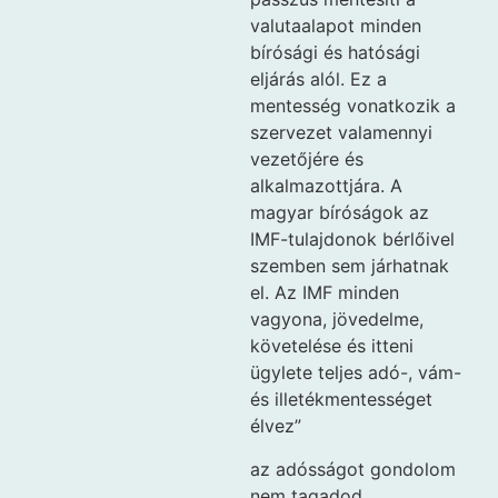
valutaalapot minden
bírósági és hatósági
eljárás alól. Ez a
mentesség vonatkozik a
szervezet valamennyi
vezetőjére és
alkalmazottjára. A
magyar bíróságok az
IMF-tulajdonok bérlőivel
szemben sem járhatnak
el. Az IMF minden
vagyona, jövedelme,
követelése és itteni
ügylete teljes adó-, vám-
és illetékmentességet
élvez”
az adósságot gondolom
nem tagadod