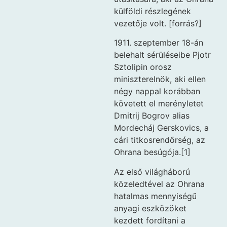
külföldi részlegének
vezetője volt. [forrás?]
1911. szeptember 18-án
belehalt sérüléseibe Pjotr
Sztolipin orosz
miniszterelnök, aki ellen
négy nappal korábban
követett el merényletet
Dmitrij Bogrov alias
Mordecháj Gerskovics, a
cári titkosrendőrség, az
Ohrana besúgója.[1]
Az első világháború
közeledtével az Ohrana
hatalmas mennyiségű
anyagi eszközöket
kezdett fordítani a