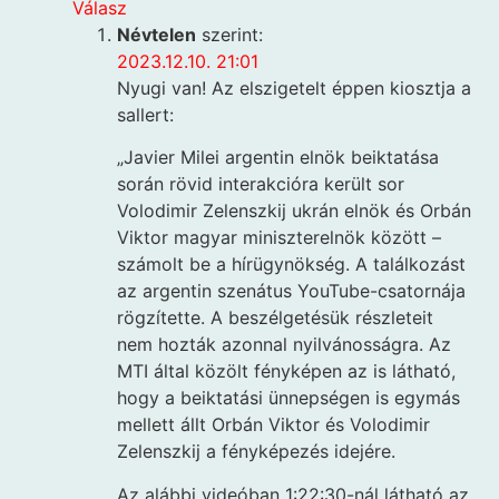
Válasz
Névtelen
szerint:
2023.12.10. 21:01
Nyugi van! Az elszigetelt éppen kiosztja a
sallert:
„Javier Milei argentin elnök beiktatása
során rövid interakcióra került sor
Volodimir Zelenszkij ukrán elnök és Orbán
Viktor magyar miniszterelnök között –
számolt be a hírügynökség. A találkozást
az argentin szenátus YouTube-csatornája
rögzítette. A beszélgetésük részleteit
nem hozták azonnal nyilvánosságra. Az
MTI által közölt fényképen az is látható,
hogy a beiktatási ünnepségen is egymás
mellett állt Orbán Viktor és Volodimir
Zelenszkij a fényképezés idejére.
Az alábbi videóban 1:22:30-nál látható az