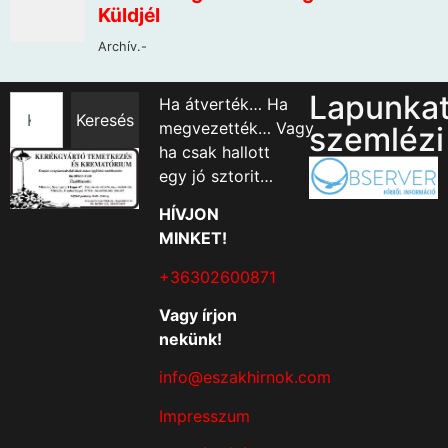
Lapunka
Ha átverték… Ha
Keresés
megvezették… Vagy
szemlézi
ha csak hallott
egy jó sztorit…
HÍVJON
MINKET!
+36302600871
Vagy írjon
nekünk!
info@eszakhirnok.com
Impresszum