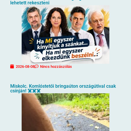
lehetett rekeszteni
2026-08-08
Nincs hozzászólás
Miskolc. Komlóstetői bringaúton országútival csak
csínján! ☠️☠️☠️