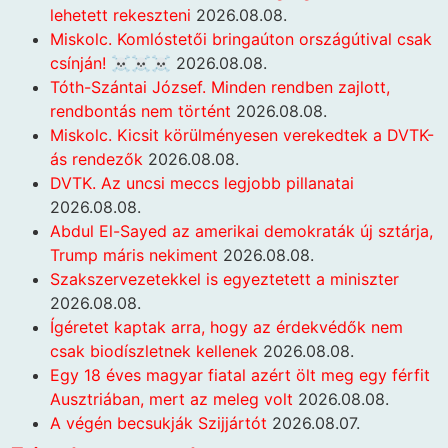
lehetett rekeszteni
2026.08.08.
Miskolc. Komlóstetői bringaúton országútival csak
csínján! ☠️☠️☠️
2026.08.08.
Tóth-Szántai József. Minden rendben zajlott,
rendbontás nem történt
2026.08.08.
Miskolc. Kicsit körülményesen verekedtek a DVTK-
ás rendezők
2026.08.08.
DVTK. Az uncsi meccs legjobb pillanatai
2026.08.08.
Abdul El-Sayed az amerikai demokraták új sztárja,
Trump máris nekiment
2026.08.08.
Szakszervezetekkel is egyeztetett a miniszter
2026.08.08.
Ígéretet kaptak arra, hogy az érdekvédők nem
csak biodíszletnek kellenek
2026.08.08.
Egy 18 éves magyar fiatal azért ölt meg egy férfit
Ausztriában, mert az meleg volt
2026.08.08.
A végén becsukják Szijjártót
2026.08.07.