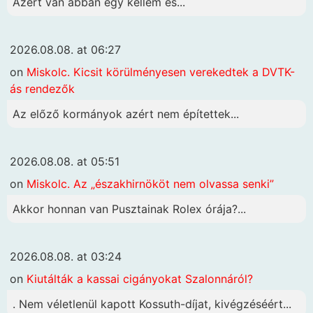
Azért van abban egy kellem és...
2026.08.08. at 06:27
on
Miskolc. Kicsit körülményesen verekedtek a DVTK-
ás rendezők
Az előző kormányok azért nem építettek...
2026.08.08. at 05:51
on
Miskolc. Az „északhirnököt nem olvassa senki”
Akkor honnan van Pusztainak Rolex órája?...
2026.08.08. at 03:24
on
Kiutálták a kassai cigányokat Szalonnáról?
. Nem véletlenül kapott Kossuth-díjat, kivégzéséért...