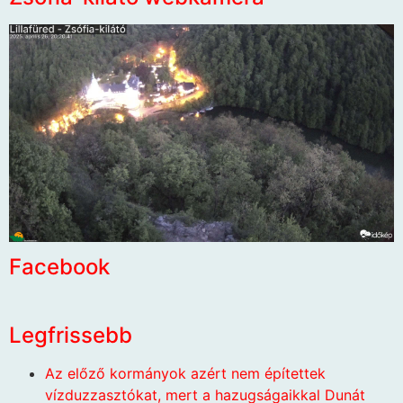
Facebook
Legfrissebb
Az előző kormányok azért nem építettek
vízduzzasztókat, mert a hazugságaikkal Dunát