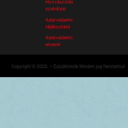
Hozzászólás
szabályai
Adatvédelmi
tájékoztató
Adatvédelmi
elveink
Copyright © 2020. – Északhírnök Minden jog fenntartva!