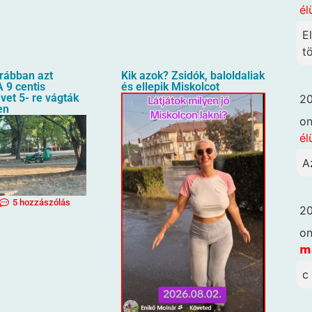
él
E
t
orábban azt
Kik azok? Zsidók, baloldaliak
 9 centis
és ellepik Miskolcot
üvet 5- re vágták
20
en
o
él
A
5 hozzászólás
20
o
𝗺
c