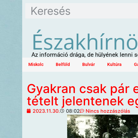
Északhírn
Az információ drága, de hülyének lenni
Miskolc
Belföld
Bulvár
Kultúra
G
Gyakran csak pár e
tételt jelentenek 
2023.11.30.
08:02
Nincs hozzászólás