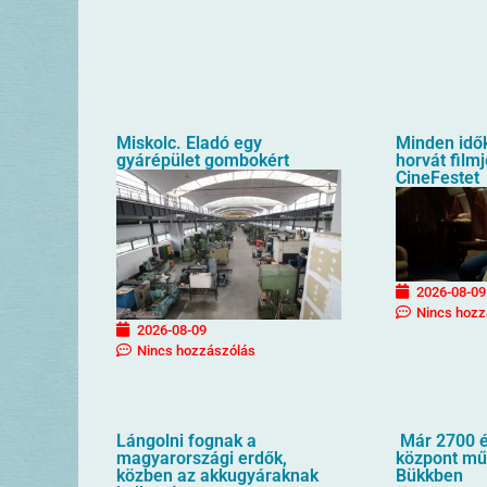
Miskolc. Eladó egy
Minden idő
gyárépület gombokért
horvát filmj
CineFestet
2026-08-09
Nincs hozz
2026-08-09
Nincs hozzászólás
Lángolni fognak a
Már 2700 é
magyarországi erdők,
központ mű
közben az akkugyáraknak
Bükkben