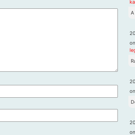
k
A
20
o
le
R
20
o
D
20
o