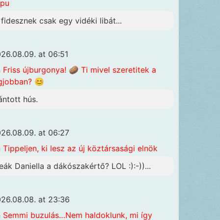
apu
 fidesznek csak egy vidéki libát...
26.08.09. at 06:51
n
Friss újburgonya! 🥔 Ti mivel szeretitek a
gjobban? 😊
ántott hús.
26.08.09. at 06:27
n
Tippeljen, ki lesz az új köztársasági elnök
eák Daniella a dákószakértő? LOL :):-))...
26.08.08. at 23:36
n
Semmi buzulás…Nem haldoklunk, mi így