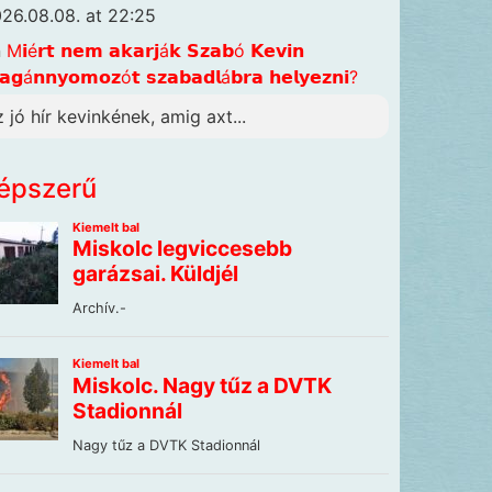
26.08.08. at 22:25
n
M𝗶é𝗿𝘁 𝗻𝗲𝗺 𝗮𝗸𝗮𝗿𝗷á𝗸 𝗦𝘇𝗮𝗯ó 𝗞𝗲𝘃𝗶𝗻
𝗴á𝗻𝗻𝘆𝗼𝗺𝗼𝘇ó𝘁 𝘀𝘇𝗮𝗯𝗮𝗱𝗹á𝗯𝗿𝗮 𝗵𝗲𝗹𝘆𝗲𝘇𝗻𝗶?
z jó hír kevinkének, amig axt...
épszerű