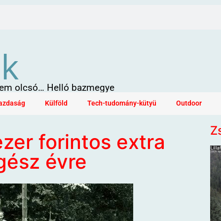
ök
 sem olcsó… Helló bazmegye
azdaság
Külföld
Tech-tudomány-kütyü
Outdoor
Z
zer forintos extra
egész évre