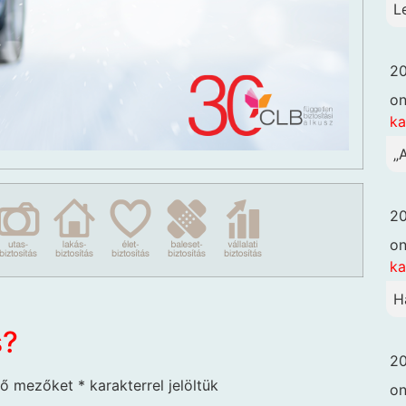
L
20
o
k
„
20
o
k
H
s?
20
ző mezőket
*
karakterrel jelöltük
o