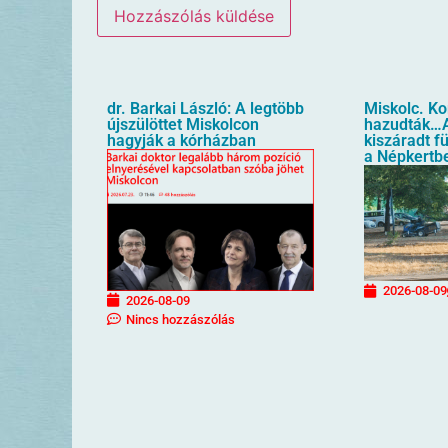
dr. Barkai László: A legtöbb
Miskolc. K
újszülöttet Miskolcon
hazudták…A
hagyják a kórházban
kiszáradt f
a Népkertb
2026-08-09
2026-08-09
Nincs hozzászólás