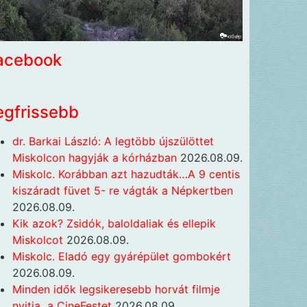
acebook
egfrissebb
dr. Barkai László: A legtöbb újszülöttet
Miskolcon hagyják a kórházban
2026.08.09.
Miskolc. Korábban azt hazudták…A 9 centis
kiszáradt füvet 5- re vágták a Népkertben
2026.08.09.
Kik azok? Zsidók, baloldaliak és ellepik
Miskolcot
2026.08.09.
Miskolc. Eladó egy gyárépület gombokért
2026.08.09.
Minden idők legsikeresebb horvát filmje
nyitja a CineFestet
2026.08.09.