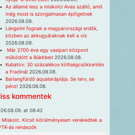
Az államé lesz a miskolci Avas szálló, amit
még most is szorgalmasan építgetnek
2026.08.09.
Lángolni fognak a magyarországi erdők,
közben az akkugyáraknak kell a víz
2026.08.09.
Már 2700 éve egy vasipari központ
működött a Bükkben
2026.08.08.
Kubatov: 30 százalékos költségcsökkentés
a Fradinál
2026.08.08.
Barlangfürdő aquaterápiája. Se terv, se
pénz!
2026.08.08.
riss kommentek
26.08.09. at 08:42
n
Miskolc. Kicsit körülményesen verekedtek a
TK-ás rendezők