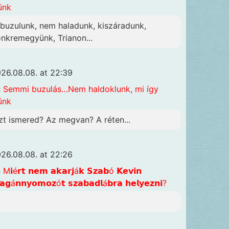
ünk
lbuzulunk, nem haladunk, kiszáradunk,
önkremegyünk, Trianon...
26.08.08. at 22:39
n
Semmi buzulás…Nem haldoklunk, mi így
ünk
zt ismered? Az megvan? A réten...
26.08.08. at 22:26
n
M𝗶é𝗿𝘁 𝗻𝗲𝗺 𝗮𝗸𝗮𝗿𝗷á𝗸 𝗦𝘇𝗮𝗯ó 𝗞𝗲𝘃𝗶𝗻
𝗴á𝗻𝗻𝘆𝗼𝗺𝗼𝘇ó𝘁 𝘀𝘇𝗮𝗯𝗮𝗱𝗹á𝗯𝗿𝗮 𝗵𝗲𝗹𝘆𝗲𝘇𝗻𝗶?