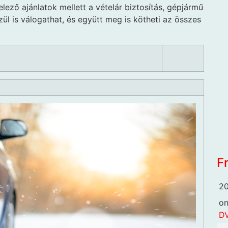
lező ajánlatok mellett a vételár biztosítás, gépjármű
ül is válogathat, és együtt meg is kötheti az összes
F
20
o
DV