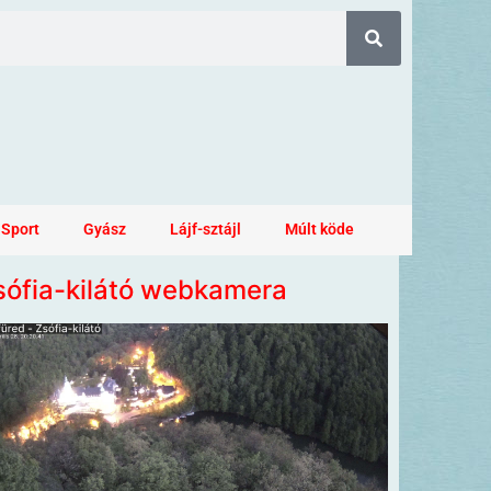
Sport
Gyász
Lájf-sztájl
Múlt köde
sófia-kilátó webkamera