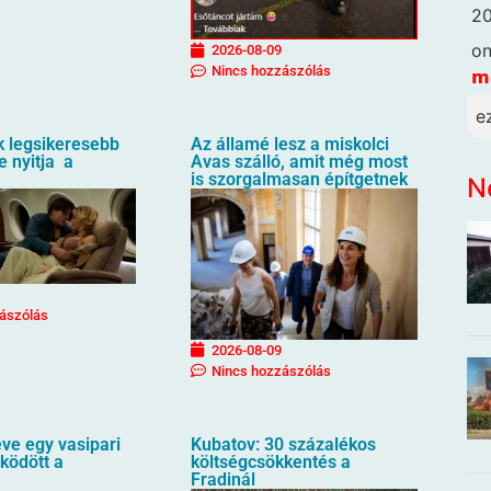
20
o
2026-08-09
Nincs hozzászólás
𝗺
e
k legsikeresebb
Az államé lesz a miskolci
e nyitja a
Avas szálló, amit még most
is szorgalmasan építgetnek
N
ászólás
2026-08-09
Nincs hozzászólás
ve egy vasipari
Kubatov: 30 százalékos
ködött a
költségcsökkentés a
Fradinál