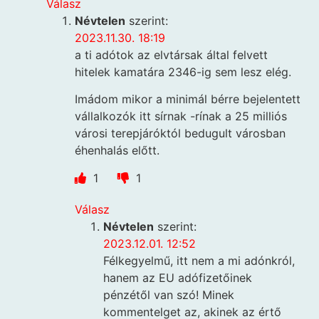
Válasz
Névtelen
szerint:
2023.11.30. 18:19
a ti adótok az elvtársak által felvett
hitelek kamatára 2346-ig sem lesz elég.
Imádom mikor a minimál bérre bejelentett
vállalkozók itt sírnak -rínak a 25 milliós
városi terepjáróktól bedugult városban
éhenhalás előtt.
1
1
Válasz
Névtelen
szerint:
2023.12.01. 12:52
Félkegyelmű, itt nem a mi adónkról,
hanem az EU adófizetőinek
pénzétől van szó! Minek
kommentelget az, akinek az értő