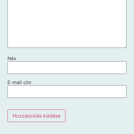
Név
E-mail cím