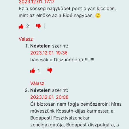
2023.12.01. 17:17
Ez a köcsög nagyköpet pont olyan kicsiben,
mint az elnöke az a Bidé nagyban. 🙂
2
1
Válasz
Névtelen
szerint:
2023.12.01. 19:36
báncsák a Disznóóóóóót!!!!!!!!
1
Válasz
Névtelen
szerint:
2023.12.01. 20:08
Őt biztosan nem fogja bemószerolni híres
művészünk Kossuth-díjas karmester, a
Budapesti Fesztiválzenekar
zeneigazgatója, Budapest díszpolgára, a