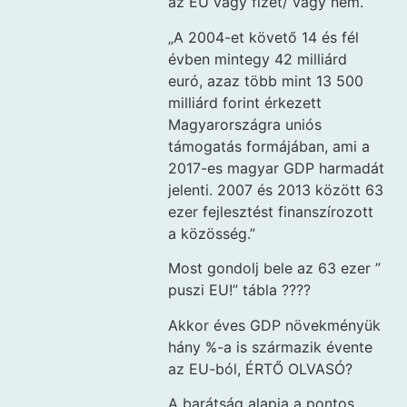
az EU vagy fizet/ vagy nem.
„A 2004-et követő 14 és fél
évben mintegy 42 milliárd
euró, azaz több mint 13 500
milliárd forint érkezett
Magyarországra uniós
támogatás formájában, ami a
2017-es magyar GDP harmadát
jelenti. 2007 és 2013 között 63
ezer fejlesztést finanszírozott
a közösség.”
Most gondolj bele az 63 ezer ”
puszi EU!” tábla ????
Akkor éves GDP növekményük
hány %-a is származik évente
az EU-ból, ÉRTŐ OLVASÓ?
A barátság alapja a pontos