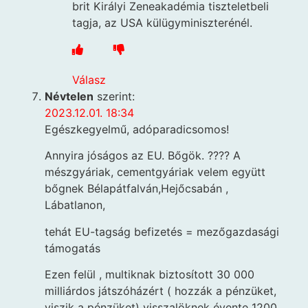
brit Királyi Zeneakadémia tiszteletbeli
tagja, az USA külügyminiszterénél.
Válasz
Névtelen
szerint:
2023.12.01. 18:34
Egészkegyelmű, adóparadicsomos!
Annyira jóságos az EU. Bőgök. ???? A
mészgyáriak, cementgyáriak velem együtt
bőgnek Bélapátfalván,Hejőcsabán ,
Lábatlanon,
tehát EU-tagság befizetés = mezőgazdasági
támogatás
Ezen felül , multiknak biztosított 30 000
milliárdos játszóházért ( hozzák a pénzüket,
viszik a pénzüket) visszalöknek évente 1200