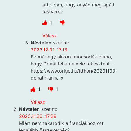
attól van, hogy anyád meg apád
testvérek
1
Válasz
Névtelen
szerint:
2023.12.01. 17:13
Ez már egy akkora mocsodék duma,
hogy Donát lehetne vele rekeszteni…
https://www.origo.hu/itthon/20231130-
donath-anna-x
1
1
Válasz
Névtelen
szerint:
2023.11.30. 17:29
Miért nem takarodik a franciákhoz ott
legalább összevernék?