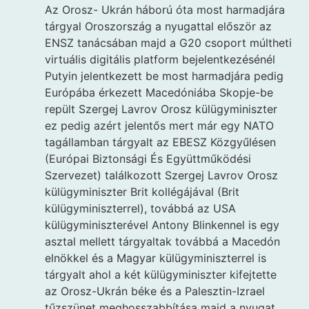
Az Orosz- Ukrán háború óta most harmadjára
tárgyal Oroszország a nyugattal először az
ENSZ tanácsában majd a G20 csoport múltheti
virtuális digitális platform bejelentkezésénél
Putyin jelentkezett be most harmadjára pedig
Európába érkezett Macedóniába Skopje-be
repült Szergej Lavrov Orosz külügyminiszter
ez pedig azért jelentős mert már egy NATO
tagállamban tárgyalt az EBESZ Közgyűlésen
(Európai Biztonsági És Együttműködési
Szervezet) találkozott Szergej Lavrov Orosz
külügyminiszter Brit kollégájával (Brit
külügyminiszterrel), továbbá az USA
külügyminiszterével Antony Blinkennel is egy
asztal mellett tárgyaltak továbbá a Macedón
elnökkel és a Magyar külügyminiszterrel is
tárgyalt ahol a két külügyminiszter kifejtette
az Orosz-Ukrán béke és a Palesztin-Izrael
tűzszünet meghosszabbítása majd a nyugat