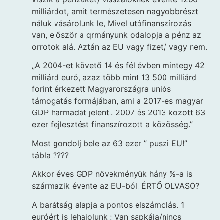
milliárdot, amit természetesen nagyobbrészt
náluk vásárolunk le, Mivel utófinanszírozás
van, először a qrmányunk odalopja a pénz az
orrotok alá. Aztán az EU vagy fizet/ vagy nem.
„A 2004-et követő 14 és fél évben mintegy 42
milliárd euró, azaz több mint 13 500 milliárd
forint érkezett Magyarországra uniós
támogatás formájában, ami a 2017-es magyar
GDP harmadát jelenti. 2007 és 2013 között 63
ezer fejlesztést finanszírozott a közösség.”
Most gondolj bele az 63 ezer ” puszi EU!”
tábla ????
Akkor éves GDP növekményük hány %-a is
származik évente az EU-ból, ÉRTŐ OLVASÓ?
A barátság alapja a pontos elszámolás. 1
euróért is lehajolunk ; Van sapkája/nincs