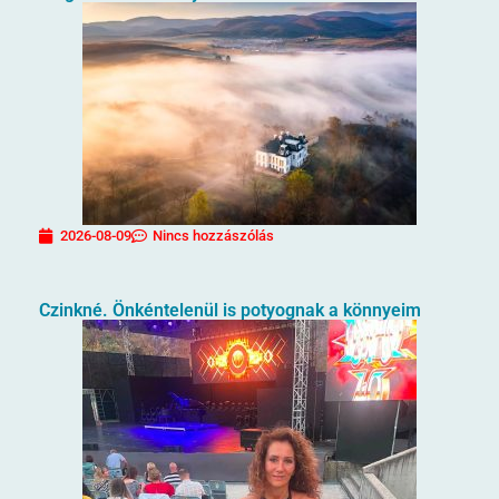
2026-08-09
Nincs hozzászólás
Czinkné. Önkéntelenül is potyognak a könnyeim