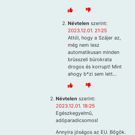
Névtelen
szerint:
2023.12.01. 21:25
Attól, hogy a Szájer az,
még nem lesz
automatikusan minden
brüsszeli bürokrata
drogos és korrupt! Mint
ahogy b*zi sem lett…
Névtelen
szerint:
2023.12.01. 18:25
Egészkegyelmű,
adóparadicsomos!
Annyira jóságos az EU. Bőgök.