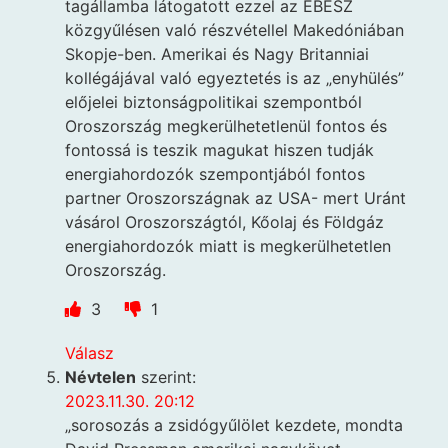
tagállamba látogatott ezzel az EBESZ
közgyűlésen való részvétellel Makedóniában
Skopje-ben. Amerikai és Nagy Britanniai
kollégájával való egyeztetés is az „enyhülés”
előjelei biztonságpolitikai szempontból
Oroszország megkerülhetetlenül fontos és
fontossá is teszik magukat hiszen tudják
energiahordozók szempontjából fontos
partner Oroszországnak az USA- mert Uránt
vásárol Oroszországtól, Kőolaj és Földgáz
energiahordozók miatt is megkerülhetetlen
Oroszország.
3
1
Válasz
Névtelen
szerint:
2023.11.30. 20:12
„sorosozás a zsidógyűlölet kezdete, mondta