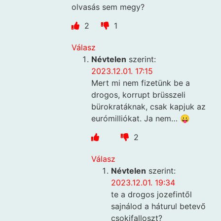
olvasás sem megy?
2
1
Válasz
Névtelen
szerint:
2023.12.01. 17:15
Mert mi nem fizetünk be a
drogos, korrupt brüsszeli
bürokratáknak, csak kapjuk az
eurómilliókat. Ja nem… 😛
2
Válasz
Névtelen
szerint:
2023.12.01. 19:34
te a drogos jozefintől
sajnálod a háturul betevő
csokifalloszt?