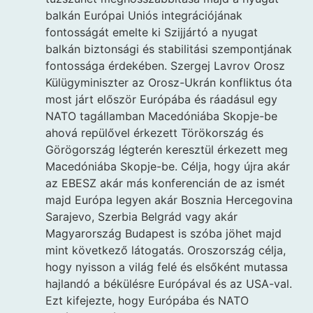
balkán Európai Uniós integrációjának
fontosságát emelte ki Szijjártó a nyugat
balkán biztonsági és stabilitási szempontjának
fontossága érdekében. Szergej Lavrov Orosz
Külügyminiszter az Orosz-Ukrán konfliktus óta
most járt először Európába és ráadásul egy
NATO tagállamban Macedóniába Skopje-be
ahová repülővel érkezett Törökország és
Görögország légterén keresztül érkezett meg
Macedóniába Skopje-be. Célja, hogy újra akár
az EBESZ akár más konferencián de az ismét
majd Európa legyen akár Bosznia Hercegovina
Sarajevo, Szerbia Belgrád vagy akár
Magyarország Budapest is szóba jöhet majd
mint következő látogatás. Oroszország célja,
hogy nyisson a világ felé és elsőként mutassa
hajlandó a békülésre Európával és az USA-val.
Ezt kifejezte, hogy Európába és NATO