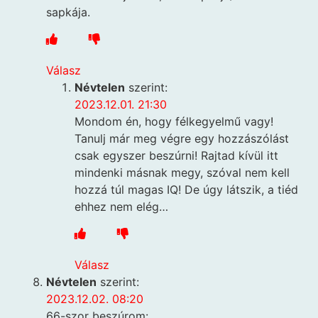
sapkája.
Válasz
Névtelen
szerint:
2023.12.01. 21:30
Mondom én, hogy félkegyelmű vagy!
Tanulj már meg végre egy hozzászólást
csak egyszer beszúrni! Rajtad kívül itt
mindenki másnak megy, szóval nem kell
hozzá túl magas IQ! De úgy látszik, a tiéd
ehhez nem elég…
Válasz
Névtelen
szerint:
2023.12.02. 08:20
66-szor beszúrom: