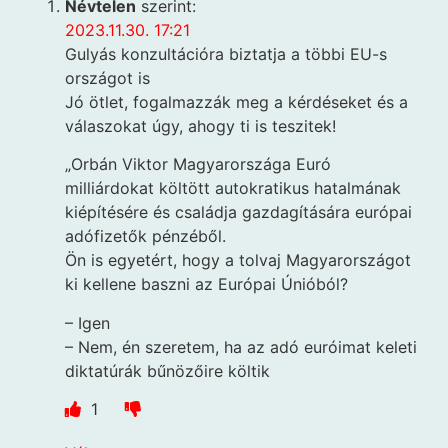
Névtelen
szerint:
2023.11.30. 17:21
Gulyás konzultációra biztatja a többi EU-s
országot is
Jó ötlet, fogalmazzák meg a kérdéseket és a
válaszokat úgy, ahogy ti is teszitek!
„Orbán Viktor Magyarországa Euró
milliárdokat költött autokratikus hatalmának
kiépítésére és családja gazdagítására európai
adófizetők pénzéből.
Ön is egyetért, hogy a tolvaj Magyarországot
ki kellene baszni az Európai Únióból?
– Igen
– Nem, én szeretem, ha az adó euróimat keleti
diktatúrák bűnözőire költik
1