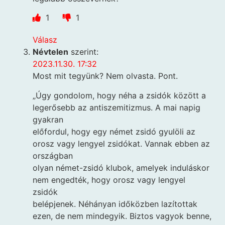
1
1
Válasz
Névtelen
szerint:
2023.11.30. 17:32
Most mit tegyünk? Nem olvasta. Pont.
„Úgy gondolom, hogy néha a zsidók között a
legerősebb az antiszemitizmus. A mai napig
gyakran
előfordul, hogy egy német zsidó gyulöli az
orosz vagy lengyel zsidókat. Vannak ebben az
országban
olyan német-zsidó klubok, amelyek induláskor
nem engedték, hogy orosz vagy lengyel
zsidók
belépjenek. Néhányan időközben lazítottak
ezen, de nem mindegyik. Biztos vagyok benne,