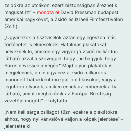
zsidókra az utcákon, ezért biztonságban érezhetik
magukat itt” –
mondta el
David Pressman budapesti
amerikai nagykövet, a Zsidó és Izraeli Filmfesztiválon
(Zsifi).
„Ugyanezek a tisztviselők aztán egy egészen más
történetet is elmesélnek: Hatalmas plakátokat
helyeznek ki, amiken egy vigyorgó zsidó milliárdos
látható azzal a szöveggel, hogy „ne hagyjuk, hogy
Soros nevessen a végén.” Majd olyan plakátok is
megjelennek, amin ugyanez a zsidó milliárdos
marionett bábukként mozgat politikusokat, vagy a
legutóbb olyanok, amiken ennek az embernek a fia
látható, amint meghúzódik az Európai Bizottság
vezetője mögött” – folytatta.
„Nem kell sárga csillagot tűzni ezekre a plakátokra
ahhoz, hogy nyilvánvalóvá váljon a képek jelentése” –
jelentette ki.