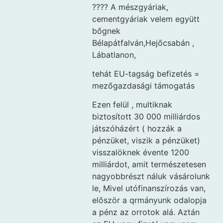
???? A mészgyáriak,
cementgyáriak velem együtt
bőgnek
Bélapátfalván,Hejőcsabán ,
Lábatlanon,
tehát EU-tagság befizetés =
mezőgazdasági támogatás
Ezen felül , multiknak
biztosított 30 000 milliárdos
játszóházért ( hozzák a
pénzüket, viszik a pénzüket)
visszalöknek évente 1200
milliárdot, amit természetesen
nagyobbrészt náluk vásárolunk
le, Mivel utófinanszírozás van,
először a qrmányunk odalopja
a pénz az orrotok alá. Aztán