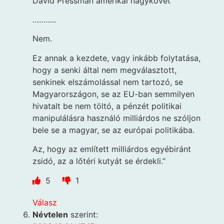
David Pressman amerikai nagykövet
………..
Nem.
Ez annak a kezdete, vagy inkább folytatása,
hogy a senki által nem megválasztott,
senkinek elszámolással nem tartozó, se
Magyarországon, se az EU-ban semmilyen
hivatalt be nem töltó, a pénzét politikai
manipulálásra használó milliárdos ne szóljon
bele se a magyar, se az európai politikába.
Az, hogy az említett milliárdos egyébiránt
zsidó, az a lőtéri kutyát se érdekli.”
5
1
Válasz
Névtelen
szerint: