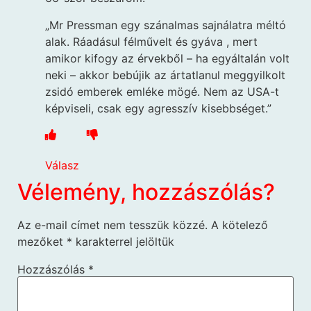
„Mr Pressman egy szánalmas sajnálatra méltó
alak. Ráadásul félművelt és gyáva , mert
amikor kifogy az érvekből – ha egyáltalán volt
neki – akkor bebújik az ártatlanul meggyilkolt
zsidó emberek emléke mögé. Nem az USA-t
képviseli, csak egy agresszív kisebbséget.”
Válasz
Vélemény, hozzászólás?
Az e-mail címet nem tesszük közzé.
A kötelező
mezőket
*
karakterrel jelöltük
Hozzászólás
*