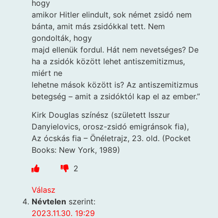
hogy
amikor Hitler elindult, sok német zsidó nem
bánta, amit más zsidókkal tett. Nem
gondolták, hogy
majd ellenük fordul. Hát nem nevetséges? De
ha a zsidók között lehet antiszemitizmus,
miért ne
lehetne mások között is? Az antiszemitizmus
betegség – amit a zsidóktól kap el az ember.”
Kirk Douglas színész (született Isszur
Danyielovics, orosz-zsidó emigránsok fia),
Az ócskás fia – Önéletrajz, 23. old. (Pocket
Books: New York, 1989)
2
Válasz
Névtelen
szerint:
2023.11.30. 19:29