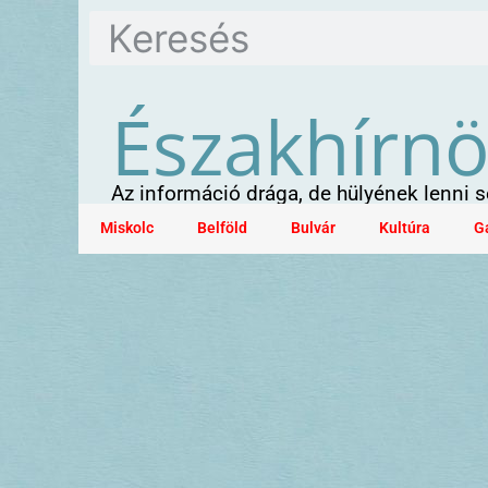
Északhírn
Az információ drága, de hülyének lenni
Miskolc
Belföld
Bulvár
Kultúra
G