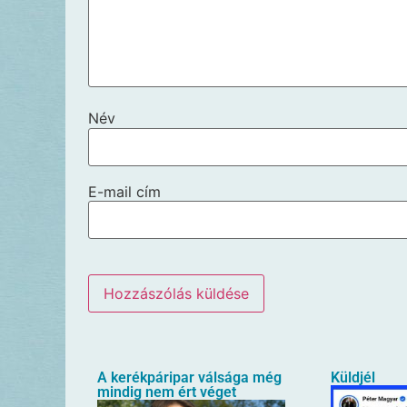
Név
E-mail cím
A kerékpáripar válsága még
Küldjél
mindig nem ért véget