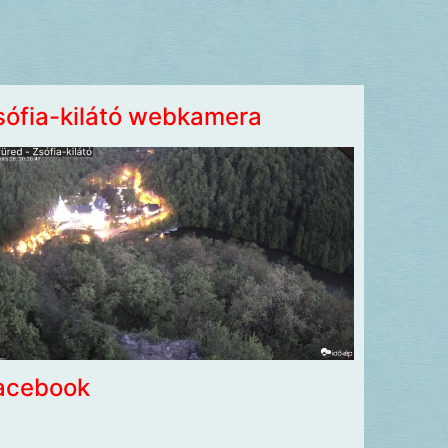
sófia-kilátó webkamera
acebook