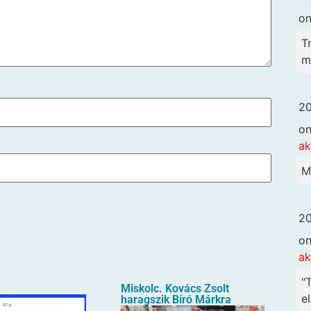
o
T
me
20
o
ak
M
20
o
ak
"
Miskolc. Kovács Zsolt
el
haragszik Bíró Márkra