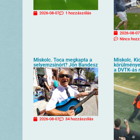
2026-08-07
1 hozzászólás
2026-08-07
Nincs hozz
Miskolc. Toca megkapta a
Miskolc. Kic
selyemzsinórt? Jön Bandesz
körülménye
a DVTK-ás 
2026-08-07
34 hozzászólás