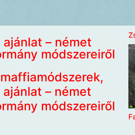
Z
 ajánlat – német
rmány módszereiről
 maffiamódszerek,
 ajánlat – német
rmány módszereiről
F