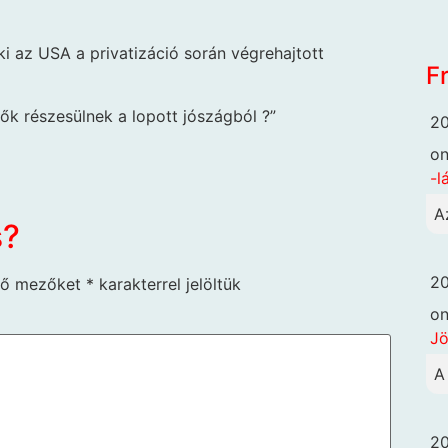
 ki az USA a privatizáció során végrehajtott
F
ők részesülnek a lopott jószágból ?”
20
o
-l
A
s?
20
ző mezőket
*
karakterrel jelöltük
o
Jö
A
20