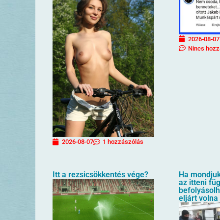
2026-08-07
Nincs hozz
2026-08-07
1 hozzászólás
Itt a rezsicsökkentés vége?
Ha mondjuk 
az itteni f
befolyásol
eljárt volna