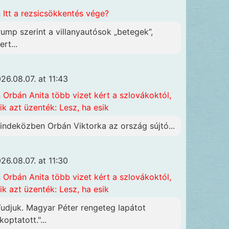
n
Itt a rezsicsökkentés vége?
rump szerint a villanyautósok „betegek”,
rt...
26.08.07. at 11:43
n
Orbán Anita több vizet kért a szlovákoktól,
ik azt üzenték: Lesz, ha esik
indeközben Orbán Viktorka az ország sújtó...
26.08.07. at 11:30
n
Orbán Anita több vizet kért a szlovákoktól,
ik azt üzenték: Lesz, ha esik
Tudjuk. Magyar Péter rengeteg lapátot
koptatott."...