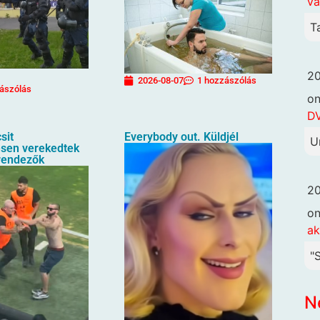
va
T
20
2026-08-07
1 hozzászólás
ászólás
o
DV
sit
Everybody out. Küldjél
U
sen verekedtek
rendezők
20
o
ak
"
N