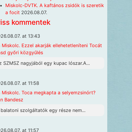
Miskolc-DVTK. A kaftános zsidók is szeretik
a focit
2026.08.07.
riss kommentek
26.08.07. at 13:43
n
Miskolc. Ezzel akarják ellehetetleníteni Tocát
ásd győri közgyűlés
z SZMSZ nagyjából egy kupac lószar.A...
26.08.07. at 11:58
n
Miskolc. Toca megkapta a selyemzsinórt?
n Bandesz
 balatoni szolgáltatók egy része nem...
26.08.07. at 11:57