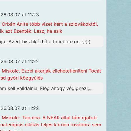
26.08.07. at 11:23
n
Orbán Anita több vizet kért a szlovákoktól,
ik azt üzenték: Lesz, ha esik
aja...Azért hisztikéztél a facebookon..:):):)
26.08.07. at 11:22
n
Miskolc. Ezzel akarják ellehetetleníteni Tocát
ásd győri közgyűlés
em kell validálnia. Elég ahogy végignézi,...
26.08.07. at 11:22
n
Miskolc- Tapolca. A NEAK által támogatott
uaterápiás ellátás teljes körűen továbbra sem