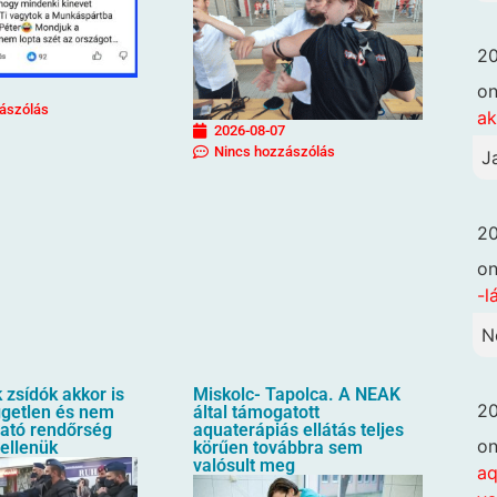
20
o
ászólás
ak
2026-08-07
Nincs hozzászólás
J
20
o
-l
N
zsídók akkor is
Miskolc- Tapolca. A NEAK
20
üggetlen és nem
által támogatott
ható rendőrség
aquaterápiás ellátás teljes
o
 ellenük
körűen továbbra sem
valósult meg
aq