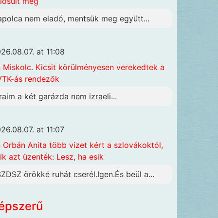
lósult meg
apolca nem eladó, mentsük meg együtt...
26.08.07. at 11:08
n
Miskolc. Kicsit körülményesen verekedtek a
TK-ás rendezők
raim a két garázda nem izraeli...
26.08.07. at 11:07
n
Orbán Anita több vizet kért a szlovákoktól,
ik azt üzenték: Lesz, ha esik
SZDSZ örökké ruhát cserél.Igen.És beül a...
épszerű