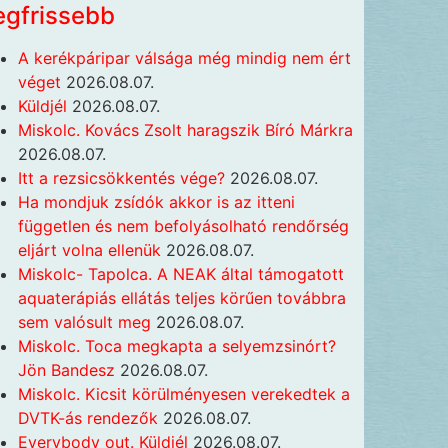
egfrissebb
A kerékpáripar válsága még mindig nem ért
véget
2026.08.07.
Küldjél
2026.08.07.
Miskolc. Kovács Zsolt haragszik Bíró Márkra
2026.08.07.
Itt a rezsicsökkentés vége?
2026.08.07.
Ha mondjuk zsídók akkor is az itteni
független és nem befolyásolható rendőrség
eljárt volna ellenük
2026.08.07.
Miskolc- Tapolca. A NEAK által támogatott
aquaterápiás ellátás teljes körűen továbbra
sem valósult meg
2026.08.07.
Miskolc. Toca megkapta a selyemzsinórt?
Jön Bandesz
2026.08.07.
Miskolc. Kicsit körülményesen verekedtek a
DVTK-ás rendezők
2026.08.07.
Everybody out. Küldjél
2026.08.07.