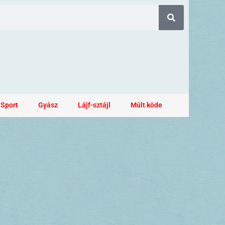
Sport
Gyász
Lájf-sztájl
Múlt köde