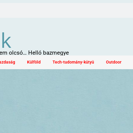
ök
 sem olcsó… Helló bazmegye
azdaság
Külföld
Tech-tudomány-kütyü
Outdoor