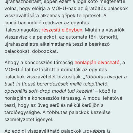
újrahasznosítást, éppen ezért a jogalkotó megtehette
volna, hogy előírja a MOHU-nak az újratöltős palackok
visszaváltására alkalmas gépek telepítését. A
januárban induló rendszer az egyutas
italcsomagolást
részesíti előnyben
. Miután a vásárlók
visszaviszik a palackot, az automata töri, tömöríti,
újrahasználatra alkalmatlanná teszi a beérkező
palackokat, dobozokat.
Ahogy a koncessziós társaság
honlapján olvasható
, a
MOHU által biztosított automaták az egyutas
palackok visszavételét biztosítják.
„Többutas üveget a
built-in típusú berendezések mellé telepíthető,
opcionális soft-drop modul tud kezelni” –
közölte
honlapján a koncessziós társaság
.
A modul lehetővé
teszi, hogy az üveg sérülés nélkül kerüljön a
tárolóegységbe. A többutas palackok kezelése
személyzetet igényel.
Az eddigi visszaváltható palackok
„továbbra is