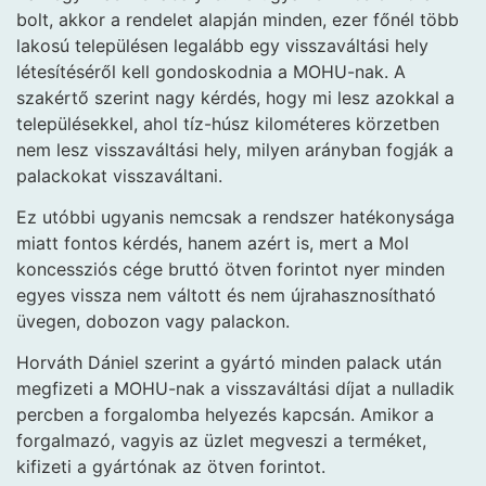
bolt, akkor a rendelet alapján minden, ezer főnél több
lakosú településen legalább egy visszaváltási hely
létesítéséről kell gondoskodnia a MOHU-nak. A
szakértő szerint nagy kérdés, hogy mi lesz azokkal a
településekkel, ahol tíz-húsz kilométeres körzetben
nem lesz visszaváltási hely, milyen arányban fogják a
palackokat visszaváltani.
Ez utóbbi ugyanis nemcsak a rendszer hatékonysága
miatt fontos kérdés, hanem azért is, mert a Mol
koncessziós cége bruttó ötven forintot nyer minden
egyes vissza nem váltott és nem újrahasznosítható
üvegen, dobozon vagy palackon.
Horváth Dániel szerint a gyártó minden palack után
megfizeti a MOHU-nak a visszaváltási díjat a nulladik
percben a forgalomba helyezés kapcsán. Amikor a
forgalmazó, vagyis az üzlet megveszi a terméket,
kifizeti a gyártónak az ötven forintot.