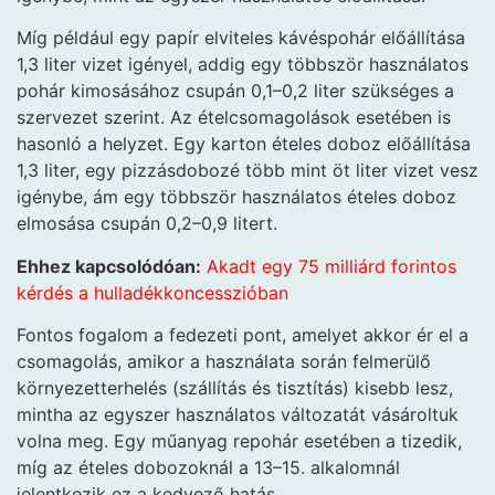
Míg például egy papír elviteles kávéspohár előállítása
1,3 liter vizet igényel, addig egy többször használatos
pohár kimosásához csupán 0,1–0,2 liter szükséges a
szervezet szerint. Az ételcsomagolások esetében is
hasonló a helyzet. Egy karton ételes doboz előállítása
1,3 liter, egy pizzásdobozé több mint öt liter vizet vesz
igénybe, ám egy többször használatos ételes doboz
elmosása csupán 0,2–0,9 litert.
Ehhez kapcsolódóan:
Akadt egy 75 milliárd forintos
kérdés a hulladékkoncesszióban
Fontos fogalom a fedezeti pont, amelyet akkor ér el a
csomagolás, amikor a használata során felmerülő
környezetterhelés (szállítás és tisztítás) kisebb lesz,
mintha az egyszer használatos változatát vásároltuk
volna meg. Egy műanyag repohár esetében a tizedik,
míg az ételes dobozoknál a 13–15. alkalomnál
jelentkezik ez a kedvező hatás.