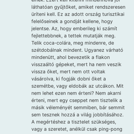
láthatóan gyűjtőket, amiket rendszeresen
üríteni kell. Ez az adott ország turisztikai
felelőseinek a gondját kellene, hogy
jelentse. Az, hogy emberileg ki számít
fejlettebbnek, a tettek mutatják meg.
Telik coca-colára, meg mindenre, de
szétdobálnak mindent. Ugyanez várható
mindenütt, ahol bevezetik a flakon
visszaáltó gépeket, mert ha nem veszik
vissza őket, mert nem ott voltak
vásárolva, ki fogják dobni őket a
szemétbe, vagy eldobák az utcákon. Mit
nem lehet ezen nem érteni? Nem akarni
érteni, mert egy cseppet nem tisztelik a
másik véleményét semmiben, bár semmit
sem tesznek hozzá a világ jobbításához.
A megértéshez a tisztelet szükséges,
vagy a szeretet, anélkül csak ping-pong