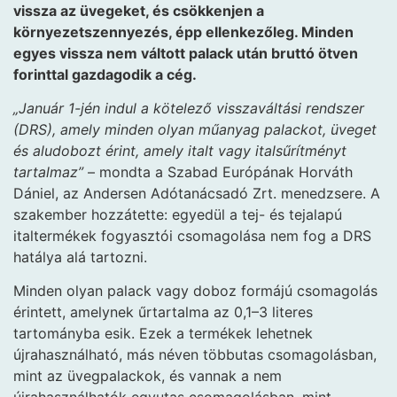
vissza az üvegeket, és csökkenjen a
környezetszennyezés, épp ellenkezőleg. Minden
egyes vissza nem váltott palack után bruttó ötven
forinttal gazdagodik a cég.
„Január 1-jén indul a kötelező visszaváltási rendszer
(DRS), amely minden olyan műanyag palackot, üveget
és aludobozt érint, amely italt vagy italsűrítményt
tartalmaz”
– mondta a Szabad Európának Horváth
Dániel, az Andersen Adótanácsadó Zrt. menedzsere. A
szakember hozzátette: egyedül a tej- és tejalapú
italtermékek fogyasztói csomagolása nem fog a DRS
hatálya alá tartozni.
Minden olyan palack vagy doboz formájú csomagolás
érintett, amelynek űrtartalma az 0,1–3 literes
tartományba esik. Ezek a termékek lehetnek
újrahasználható, más néven többutas csomagolásban,
mint az üvegpalackok, és vannak a nem