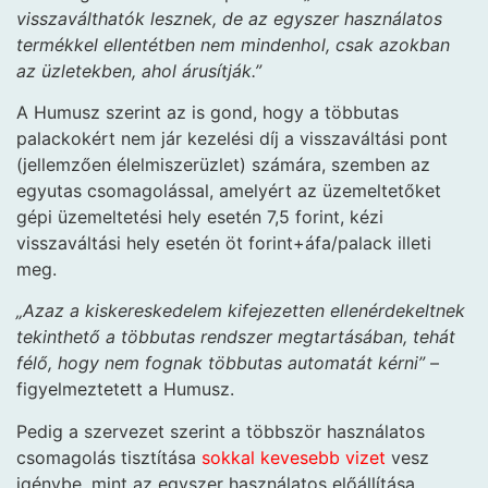
visszaválthatók lesznek, de az egyszer használatos
termékkel ellentétben nem mindenhol, csak azokban
az üzletekben, ahol árusítják.”
A Humusz szerint az is gond, hogy a többutas
palackokért nem jár kezelési díj a visszaváltási pont
(jellemzően élelmiszerüzlet) számára, szemben az
egyutas csomagolással, amelyért az üzemeltetőket
gépi üzemeltetési hely esetén 7,5 forint, kézi
visszaváltási hely esetén öt forint+áfa/palack illeti
meg.
„Azaz a kiskereskedelem kifejezetten ellenérdekeltnek
tekinthető a többutas rendszer megtartásában, tehát
félő, hogy nem fognak többutas automatát kérni”
–
figyelmeztetett a Humusz.
Pedig a szervezet szerint a többször használatos
csomagolás tisztítása
sokkal kevesebb vizet
vesz
igénybe, mint az egyszer használatos előállítása.