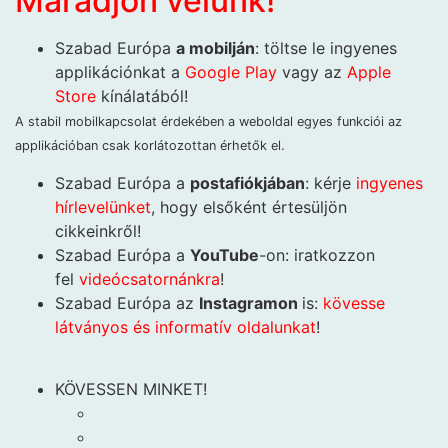
Maradjon velünk!
Szabad Európa
a mobilján
: töltse le ingyenes
applikációnkat a
Google Play
vagy az
Apple
Store
kínálatából!
A stabil mobilkapcsolat érdekében a weboldal egyes funkciói az
applikációban csak korlátozottan érhetők el.
Szabad Európa a
postafiókjában
: kérje
ingyenes
hírlevelünket
, hogy elsőként értesüljön
cikkeinkről!
Szabad Európa a
YouTube
-on: iratkozzon
fel
videócsatornánkra
!
Szabad Európa az
Instagramon
is:
kövesse
látványos és informatív oldalunkat
! ​
KÖVESSEN MINKET!