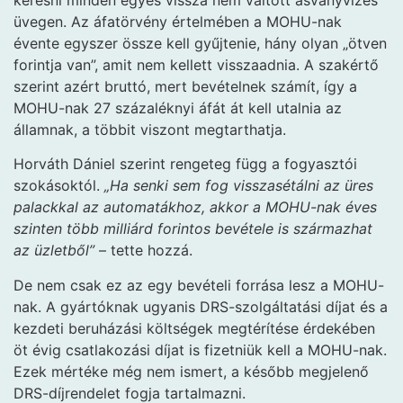
üvegen. Az áfatörvény értelmében a MOHU-nak
évente egyszer össze kell gyűjtenie, hány olyan „ötven
forintja van”, amit nem kellett visszaadnia. A szakértő
szerint azért bruttó, mert bevételnek számít, így a
MOHU-nak 27 százaléknyi áfát át kell utalnia az
államnak, a többit viszont megtarthatja.
Horváth Dániel szerint rengeteg függ a fogyasztói
szokásoktól.
„Ha senki sem fog visszasétálni az üres
palackkal az automatákhoz, akkor a MOHU-nak éves
szinten több milliárd forintos bevétele is származhat
az üzletből”
– tette hozzá.
De nem csak ez az egy bevételi forrása lesz a MOHU-
nak. A gyártóknak ugyanis DRS-szolgáltatási díjat és a
kezdeti beruházási költségek megtérítése érdekében
öt évig csatlakozási díjat is fizetniük kell a MOHU-nak.
Ezek mértéke még nem ismert, a később megjelenő
DRS-díjrendelet fogja tartalmazni.