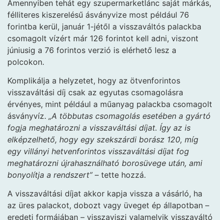
Amennyiben tehát egy szupermarketlánc saját márkás,
félliteres kiszerelésű ásványvize most például 76
forintba kerül, január 1-jétől a visszaváltós palackba
csomagolt vízért már 126 forintot kell adni, viszont
júniusig a 76 forintos verzió is elérhető lesz a
polcokon.
Komplikálja a helyzetet, hogy az ötvenforintos
visszaváltási díj csak az egyutas csomagolásra
érvényes, mint például a műanyag palackba csomagolt
ásványvíz.
„A többutas csomagolás esetében a gyártó
fogja meghatározni a visszaváltási díjat. Így az is
elképzelhető, hogy egy szekszárdi borász 120, míg
egy villányi hetvenforintos visszaváltási díjat fog
meghatározni újrahasználható borosüvege után, ami
bonyolítja a rendszert”
– tette hozzá.
A visszaváltási díjat akkor kapja vissza a vásárló, ha
az üres palackot, dobozt vagy üveget ép állapotban –
eredeti formájában – visszaviszi valamelyik visszaváltó