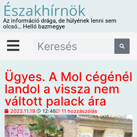
Északhírnök
Az információ drága, de hülyének lenni sem
olcsó… Helló bazmegye
Ügyes. A Mol cégénél
landol a vissza nem
váltott palack ára
2023.11.19.
12:46
11 hozzászólás