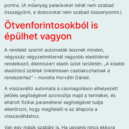
pontra. (A műanyag palackokat tehát nem szabad
összegyűrni, a dobozokat nem szabad összenyomni.)
Ötvenforintosokból is
épülhet vagyon
A rendelet szerint automaták lesznek minden,
négyszáz négyzetméternél nagyobb eladótérrel
rendelkező, élelmiszert eladó üzlet területén.
„A kisebb
eladóterű üzletek önkéntesen csatlakozhatnak a
rendszerhez”
– mondta Horváth Dániel.
A visszaváltó automata a csomagoláson elhelyezett
jelölés segítségével azonosítja majd a terméket, és
eltárolt fizikai paraméterei segítségével tudja
ellenőrizni, hogy megfelelő-e az állapota a
visszaváltáshoz.
Van egy másik szabály is. Ha ugyanis nincs ekkora