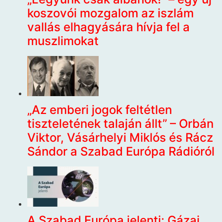
koszovói mozgalom az iszlám
vallás elhagyására hívja fel a
muszlimokat
„Az emberi jogok feltétlen
tiszteletének talaján állt” – Orbán
Viktor, Vásárhelyi Miklós és Rácz
Sándor a Szabad Európa Rádióról
A Szabad Európa jelenti: Gázai