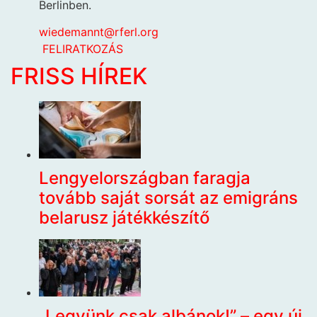
Berlinben.
wiedemannt@rferl.org
FELIRATKOZÁS
FRISS HÍREK
Lengyelországban faragja
tovább saját sorsát az emigráns
belarusz játékkészítő
„Legyünk csak albánok!” – egy új