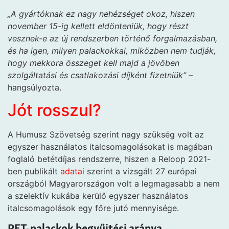
„A gyártóknak ez nagy nehézséget okoz, hiszen
november 15-ig kellett eldönteniük, hogy részt
vesznek-e az új rendszerben történő forgalmazásban,
és ha igen, milyen palackokkal, miközben nem tudják,
hogy mekkora összeget kell majd a jövőben
szolgáltatási és csatlakozási díjként fizetniük”
–
hangsúlyozta.
Jót rosszul?
A Humusz Szövetség szerint nagy szükség volt az
egyszer használatos italcsomagolásokat is magában
foglaló betétdíjas rendszerre, hiszen a Reloop 2021-
ben publikált
adatai
szerint a vizsgált 27 európai
országból Magyarországon volt a legmagasabb a nem
a szelektív kukába kerülő egyszer használatos
italcsomagolások egy főre jutó mennyisége.