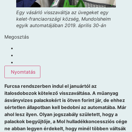
Egy vásárló visszaváltja az üvegeket egy
kelet-franciaországi község, Mundolsheim
egyik automatájában 2019. április 30-án
Megosztás
Nyomtatás
Furcsa rendszerben indul el januártól az
italosdobozok kötelező visszaváltása. A műanyag
ásványvizes palackokért is ötven forint jár, de ehhez
sértetlen állapotban kell bedobni az automatába. Már
ahol lesz ilyen. Olyan jogszabály született, hogy a
palackok begyűjtője, a Mol hulladékkoncessziós cége
ne abban legyen érdekelt, hogy minél többen váltsák