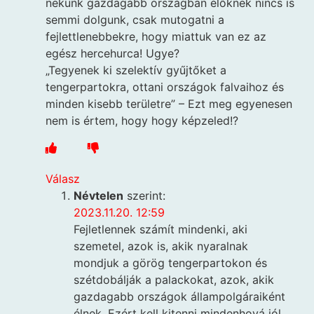
nekünk gazdagabb országban élőknek nincs is
semmi dolgunk, csak mutogatni a
fejlettlenebbekre, hogy miattuk van ez az
egész hercehurca! Ugye?
„Tegyenek ki szelektív gyűjtőket a
tengerpartokra, ottani országok falvaihoz és
minden kisebb területre” – Ezt meg egyenesen
nem is értem, hogy hogy képzeled!?
Válasz
Névtelen
szerint:
2023.11.20. 12:59
Fejletlennek számít mindenki, aki
szemetel, azok is, akik nyaralnak
mondjuk a görög tengerpartokon és
szétdobálják a palackokat, azok, akik
gazdagabb országok állampolgáraiként
élnek. Ezért kell kitenni mindenhová jól