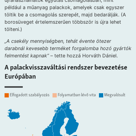
újrahasználhatók egyutas csomagolásban, mint
például a műanyag palackok, amelyek csak egyszer
töltik be a csomagolás szerepét, majd bedarálják. (A
borosüveget értelemszerűen többször is újra lehet
tölteni.)
„A csekély mennyiségben, tehát évente ötezer
darabnál kevesebb terméket forgalomba hozó gyártók
felmentést kapnak”
– tette hozzá Horváth Dániel.