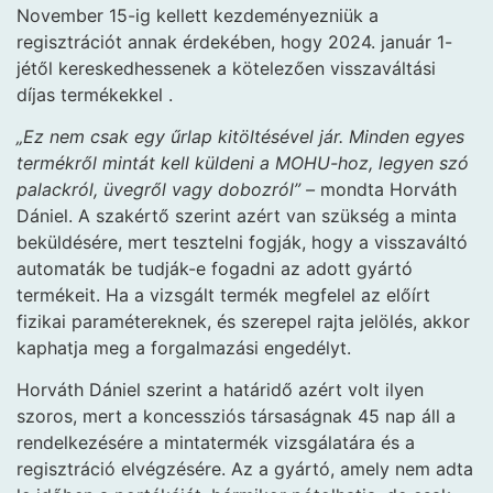
November 15-ig kellett kezdeményezniük a
regisztrációt annak érdekében, hogy 2024. január 1-
jétől kereskedhessenek a kötelezően visszaváltási
díjas termékekkel .
„Ez nem csak egy űrlap kitöltésével jár. Minden egyes
termékről mintát kell küldeni a MOHU-hoz, legyen szó
palackról, üvegről vagy dobozról” –
mondta Horváth
Dániel. A szakértő szerint azért van szükség a minta
beküldésére, mert tesztelni fogják, hogy a visszaváltó
automaták be tudják-e fogadni az adott gyártó
termékeit. Ha a vizsgált termék megfelel az előírt
fizikai paramétereknek, és szerepel rajta jelölés, akkor
kaphatja meg a forgalmazási engedélyt.
Horváth Dániel szerint a határidő azért volt ilyen
szoros, mert a koncessziós társaságnak 45 nap áll a
rendelkezésére a mintatermék vizsgálatára és a
regisztráció elvégzésére. Az a gyártó, amely nem adta