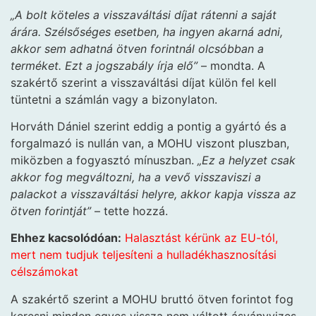
„A bolt köteles a visszaváltási díjat rátenni a saját
árára. Szélsőséges esetben, ha ingyen akarná adni,
akkor sem adhatná ötven forintnál olcsóbban a
terméket. Ezt a jogszabály írja elő”
– mondta. A
szakértő szerint a visszaváltási díjat külön fel kell
tüntetni a számlán vagy a bizonylaton.
Horváth Dániel szerint eddig a pontig a gyártó és a
forgalmazó is nullán van, a MOHU viszont pluszban,
miközben a fogyasztó mínuszban.
„Ez a helyzet csak
akkor fog megváltozni, ha a vevő visszaviszi a
palackot a visszaváltási helyre, akkor kapja vissza az
ötven forintját”
– tette hozzá.
Ehhez kacsolódóan:
Halasztást kérünk az EU-tól,
mert nem tudjuk teljesíteni a hulladékhasznosítási
célszámokat
A szakértő szerint a MOHU bruttó ötven forintot fog
keresni minden egyes vissza nem váltott ásványvizes