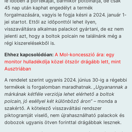
le időben a portékáját, bármikor pótolhatja, de csak
45 nap után kaphat engedélyt a termék
forgalmazására, vagyis le fogja késni a 2024. január 1-
jei startot. Ettől az időponttól lehet ilyen,
visszaváltásra alkalmas palackot gyártani, de ez nem
jelenti azt, hogy a boltok polcain ne találnánk még a
régi kiszerelésekből is.
Ehhez kapcsolódóan:
A Mol-koncesszió ára: egy
monitor hulladékdíja közel ötször drágább lett, mint
Ausztriában
A rendelet szerint ugyanis 2024. június 30-ig a régebbi
termékek is forgalomban maradhatnak.
„Ugyanannak a
márkának kétféle verziója lehet elérhető a boltok
polcain, jó eséllyel két különböző áron”
– monda a
szakértő. A kötelező visszaváltási rendszer
piktogramját viselő, nem újrahasználható palackok és
dobozok ugyanis ötven forinttal drágábbak lesznek.