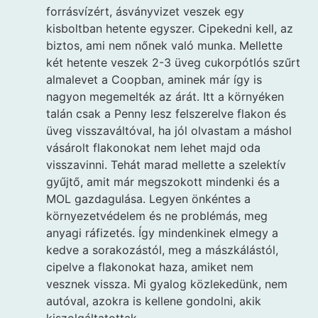
forrásvízért, ásványvizet veszek egy
kisboltban hetente egyszer. Cipekedni kell, az
biztos, ami nem nőnek való munka. Mellette
két hetente veszek 2-3 üveg cukorpótlós szűrt
almalevet a Coopban, aminek már így is
nagyon megemelték az árát. Itt a környéken
talán csak a Penny lesz felszerelve flakon és
üveg visszaváltóval, ha jól olvastam a máshol
vásárolt flakonokat nem lehet majd oda
visszavinni. Tehát marad mellette a szelektív
gyűjtő, amit már megszokott mindenki és a
MOL gazdagulása. Legyen önkéntes a
környezetvédelem és ne problémás, meg
anyagi ráfizetés. Így mindenkinek elmegy a
kedve a sorakozástól, meg a mászkálástól,
cipelve a flakonokat haza, amiket nem
vesznek vissza. Mi gyalog közlekedünk, nem
autóval, azokra is kellene gondolni, akik
kiszolgáltatottak.