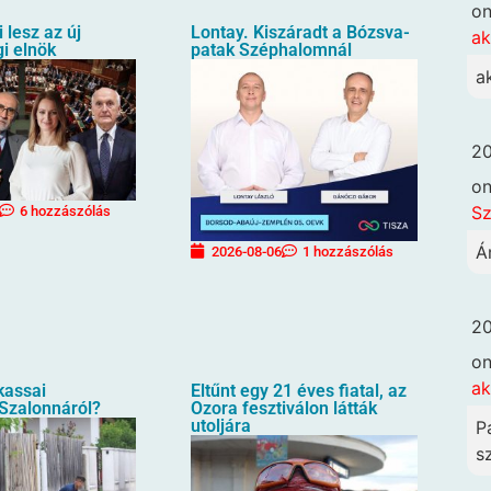
o
i lesz az új
Lontay. Kiszáradt a Bózsva-
ak
i elnök
patak Széphalomnál
a
20
o
Sz
6 hozzászólás
Á
2026-08-06
1 hozzászólás
20
o
ak
 kassai
Eltűnt egy 21 éves fiatal, az
 Szalonnáról?
Ozora fesztiválon látták
utoljára
P
sz