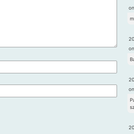
o
m
20
o
B
20
o
Pa
s
20