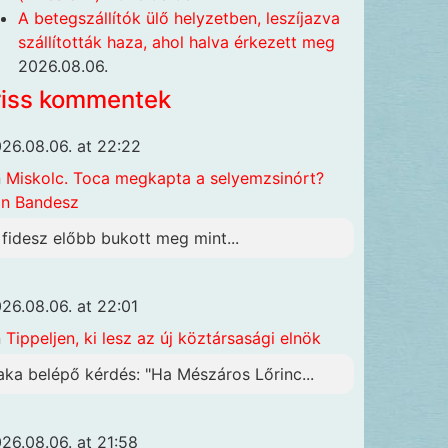
A betegszállítók ülő helyzetben, leszíjazva
szállították haza, ahol halva érkezett meg
2026.08.06.
riss kommentek
26.08.06. at 22:22
n
Miskolc. Toca megkapta a selyemzsinórt?
n Bandesz
 fidesz előbb bukott meg mint...
26.08.06. at 22:01
n
Tippeljen, ki lesz az új köztársasági elnök
aka belépő kérdés: "Ha Mészáros Lőrinc...
26.08.06. at 21:58