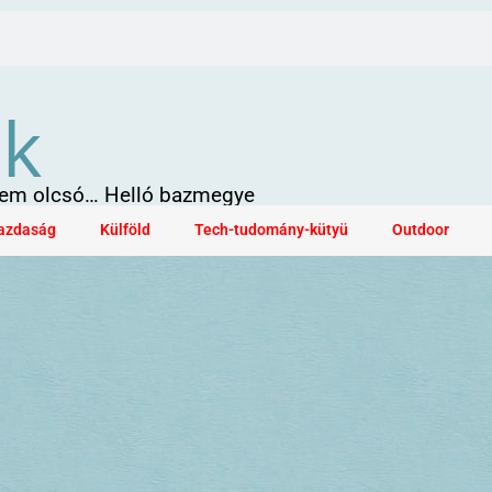
ök
 sem olcsó… Helló bazmegye
azdaság
Külföld
Tech-tudomány-kütyü
Outdoor