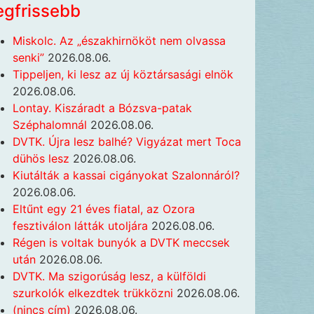
egfrissebb
Miskolc. Az „északhirnököt nem olvassa
senki”
2026.08.06.
Tippeljen, ki lesz az új köztársasági elnök
2026.08.06.
Lontay. Kiszáradt a Bózsva-patak
Széphalomnál
2026.08.06.
DVTK. Újra lesz balhé? Vigyázat mert Toca
dühös lesz
2026.08.06.
Kiutálták a kassai cigányokat Szalonnáról?
2026.08.06.
Eltűnt egy 21 éves fiatal, az Ozora
fesztiválon látták utoljára
2026.08.06.
Régen is voltak bunyók a DVTK meccsek
után
2026.08.06.
DVTK. Ma szigorúság lesz, a külföldi
szurkolók elkezdtek trükközni
2026.08.06.
(nincs cím)
2026.08.06.