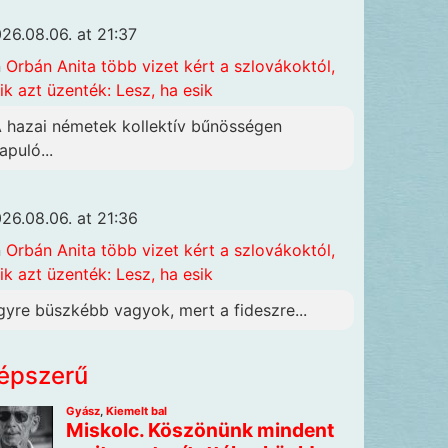
26.08.06. at 21:37
n
Orbán Anita több vizet kért a szlovákoktól,
ik azt üzenték: Lesz, ha esik
A hazai németek kollektív bűnösségen
apuló...
26.08.06. at 21:36
n
Orbán Anita több vizet kért a szlovákoktól,
ik azt üzenték: Lesz, ha esik
gyre büszkébb vagyok, mert a fideszre...
épszerű