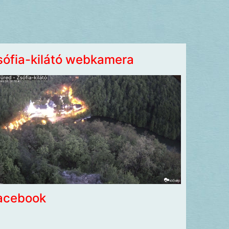
sófia-kilátó webkamera
acebook