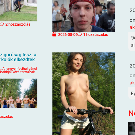
20
o
2 hozzászólás
ak
2026-08-06
1 hozzászólás
"
al
igorúság lesz, a
urkolók elkezdtek
20
o
ak
E
N
ászólás