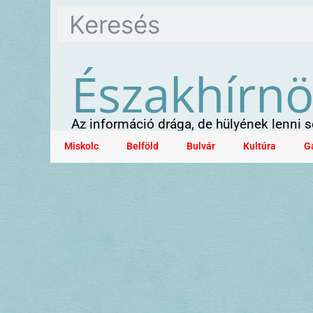
Északhírn
Az információ drága, de hülyének lenni
Miskolc
Belföld
Bulvár
Kultúra
G