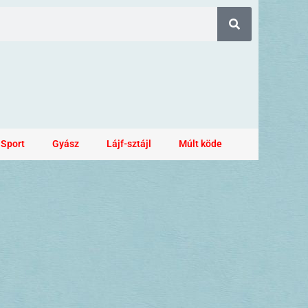
Sport
Gyász
Lájf-sztájl
Múlt köde