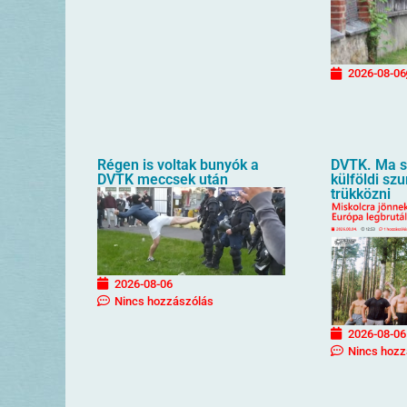
2026-08-06
Régen is voltak bunyók a
DVTK. Ma sz
DVTK meccsek után
külföldi sz
trükközni
2026-08-06
Nincs hozzászólás
2026-08-06
Nincs hozz