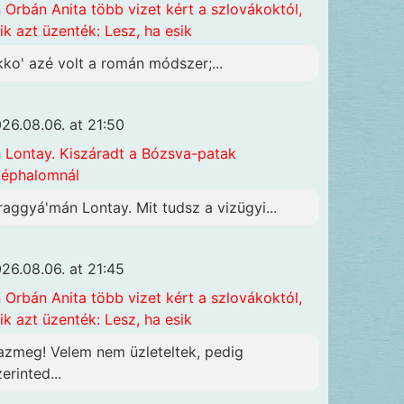
n
Orbán Anita több vizet kért a szlovákoktól,
ik azt üzenték: Lesz, ha esik
kko' azé volt a román módszer;...
26.08.06. at 21:50
n
Lontay. Kiszáradt a Bózsva-patak
éphalomnál
raggyá'mán Lontay. Mit tudsz a vizügyi...
26.08.06. at 21:45
n
Orbán Anita több vizet kért a szlovákoktól,
ik azt üzenték: Lesz, ha esik
azmeg! Velem nem üzleteltek, pedig
erinted...