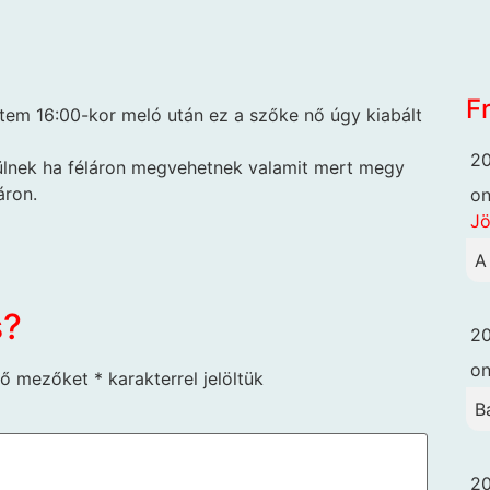
F
ntem 16:00-kor meló után ez a szőke nő úgy kiabált
20
örülnek ha féláron megvehetnek valamit mert megy
áron.
o
Jö
A
s?
20
o
ző mezőket
*
karakterrel jelöltük
B
20