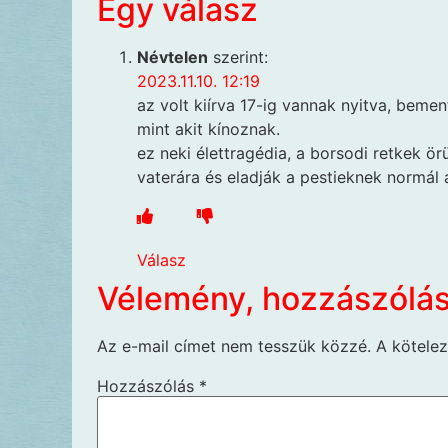
Egy válasz
Névtelen
szerint:
2023.11.10. 12:19
az volt kiírva 17-ig vannak nyitva, beme
mint akit kínoznak.
ez neki élettragédia, a borsodi retkek 
vaterára és eladják a pestieknek normál 
Válasz
Vélemény, hozzászólá
Az e-mail címet nem tesszük közzé.
A kötele
Hozzászólás
*