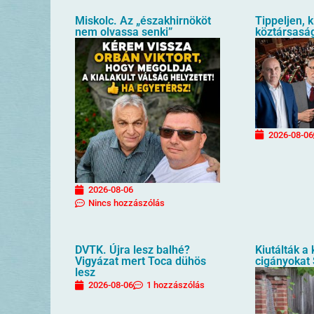
Miskolc. Az „északhirnököt
Tippeljen, k
nem olvassa senki”
köztársaság
2026-08-06
2026-08-06
Nincs hozzászólás
DVTK. Újra lesz balhé?
Kiutálták a
Vigyázat mert Toca dühös
cigányokat
lesz
2026-08-06
1 hozzászólás