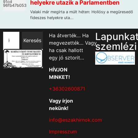
Lapunka
Ha átverték… Ha
Keresés
megvezették… Vagy
szemlézi
ha csak hallott
egy jó sztorit…
HÍVJON
MINKET!
+36302600871
Vagy írjon
nekünk!
info@eszakhirnok.com
Impresszum