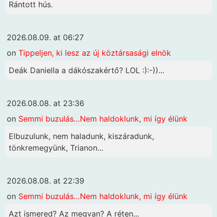
Rántott hús.
2026.08.09. at 06:27
on
Tippeljen, ki lesz az új köztársasági elnök
Deák Daniella a dákószakértő? LOL :):-))...
2026.08.08. at 23:36
on
Semmi buzulás…Nem haldoklunk, mi így élünk
Elbuzulunk, nem haladunk, kiszáradunk,
tönkremegyünk, Trianon...
2026.08.08. at 22:39
on
Semmi buzulás…Nem haldoklunk, mi így élünk
Azt ismered? Az megvan? A réten...