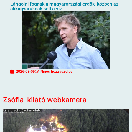
Lángolni fognak a magyarországi erdők, közben az
akkugyáraknak kell a víz
2026-08-09
Nincs hozzászólás
Zsófia-kilátó webkamera