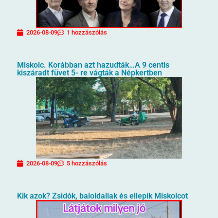
2026-08-09
1 hozzászólás
Miskolc. Korábban azt hazudták…A 9 centis
kiszáradt füvet 5- re vágták a Népkertben
2026-08-09
5 hozzászólás
Kik azok? Zsidók, baloldaliak és ellepik Miskolcot