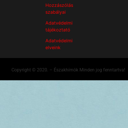
Hozzászólás
szabályai
Adatvédelmi
tájékoztató
Adatvédelmi
elveink
Copyright © 2020. – Északhírnök Minden jog fenntartva!