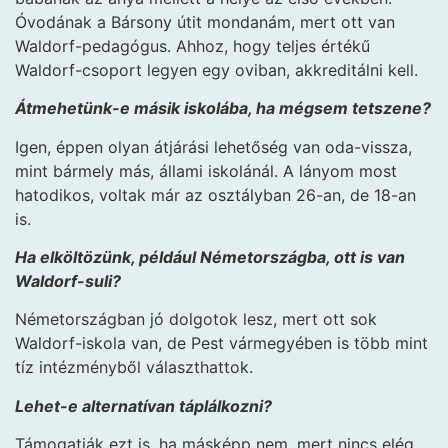
Óvodának a Bársony útit mondanám, mert ott van
Waldorf-pedagógus. Ahhoz, hogy teljes értékű
Waldorf-csoport legyen egy oviban, akkreditálni kell.
Átmehetünk-e másik iskolába, ha mégsem tetszene?
Igen, éppen olyan átjárási lehetőség van oda-vissza,
mint bármely más, állami iskolánál. A lányom most
hatodikos, voltak már az osztályban 26-an, de 18-an
is.
Ha elköltözünk, például Németországba, ott is van
Waldorf-suli?
Németországban jó dolgotok lesz, mert ott sok
Waldorf-iskola van, de Pest vármegyében is több mint
tíz intézményből választhattok.
Lehet-e alternatívan táplálkozni?
Támogatják ezt is, ha másképp nem, mert nincs elég