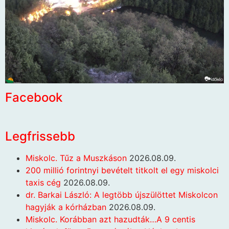
Facebook
Legfrissebb
Miskolc. Tűz a Muszkáson
2026.08.09.
200 millió forintnyi bevételt titkolt el egy miskolci
taxis cég
2026.08.09.
dr. Barkai László: A legtöbb újszülöttet Miskolcon
hagyják a kórházban
2026.08.09.
Miskolc. Korábban azt hazudták…A 9 centis