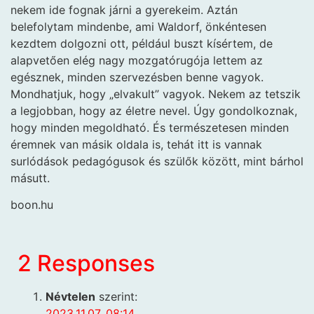
nekem ide fognak járni a gyerekeim. Aztán
belefolytam mindenbe, ami Waldorf, önkéntesen
kezdtem dolgozni ott, például buszt kísértem, de
alapvetően elég nagy mozgatórugója lettem az
egésznek, minden szervezésben benne vagyok.
Mondhatjuk, hogy „elvakult” vagyok. Nekem az tetszik
a legjobban, hogy az életre nevel. Úgy gondolkoznak,
hogy minden megoldható. És természetesen minden
éremnek van másik oldala is, tehát itt is vannak
surlódások pedagógusok és szülők között, mint bárhol
másutt.
boon.hu
2 Responses
Névtelen
szerint:
2023.11.07. 08:14