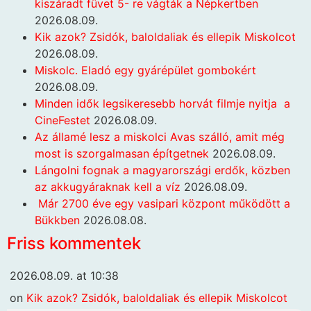
kiszáradt füvet 5- re vágták a Népkertben
2026.08.09.
Kik azok? Zsidók, baloldaliak és ellepik Miskolcot
2026.08.09.
Miskolc. Eladó egy gyárépület gombokért
2026.08.09.
Minden idők legsikeresebb horvát filmje nyitja a
CineFestet
2026.08.09.
Az államé lesz a miskolci Avas szálló, amit még
most is szorgalmasan építgetnek
2026.08.09.
Lángolni fognak a magyarországi erdők, közben
az akkugyáraknak kell a víz
2026.08.09.
Már 2700 éve egy vasipari központ működött a
Bükkben
2026.08.08.
Friss kommentek
2026.08.09. at 10:38
on
Kik azok? Zsidók, baloldaliak és ellepik Miskolcot