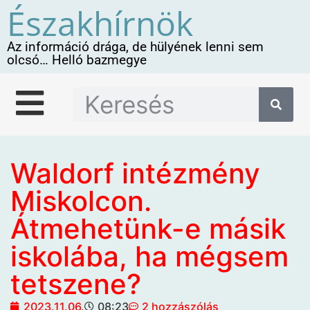
Északhírnök
Az információ drága, de hülyének lenni sem
olcsó… Helló bazmegye
Waldorf intézmény
Miskolcon.
Átmehetünk-e másik
iskolába, ha mégsem
tetszene?
2023.11.06.
08:23
2 hozzászólás