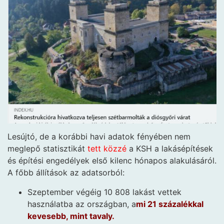
Lesújtó, de a korábbi havi adatok fényében nem
meglepő statisztikát
tett közzé
a KSH a lakásépítések
és építési engedélyek első kilenc hónapos alakulásáról.
A főbb állítások az adatsorból:
Szeptember végéig 10 808 lakást vettek
használatba az országban, a
mi 21 százalékkal
kevesebb, mint tavaly.