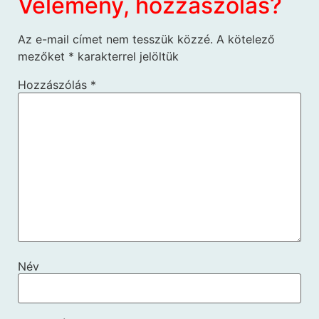
Vélemény, hozzászólás?
Az e-mail címet nem tesszük közzé.
A kötelező
mezőket
*
karakterrel jelöltük
Hozzászólás
*
Név