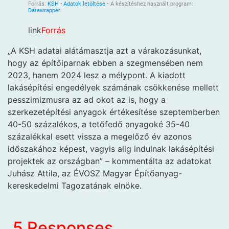
link
Forrás
„A KSH adatai alátámasztja azt a várakozásunkat,
hogy az építőiparnak ebben a szegmensében nem
2023, hanem 2024 lesz a mélypont. A kiadott
lakásépítési engedélyek számának csökkenése mellett
pesszimizmusra az ad okot az is, hogy a
szerkezetépítési anyagok értékesítése szeptemberben
40-50 százalékos, a tetőfedő anyagoké 35-40
százalékkal esett vissza a megelőző év azonos
időszakához képest, vagyis alig indulnak lakásépítési
projektek az országban” – kommentálta az adatokat
Juhász Attila, az ÉVOSZ Magyar Építőanyag-
kereskedelmi Tagozatának elnöke.
5 Responses