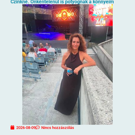
Czinkné. Önkéntelenül is potyognak a könnyeim
2026-08-09
Nincs hozzászólás