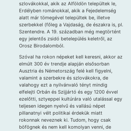
szlovákokkal, akik az Alföldön települtek le,
Erdélyben románokkal, akik a Fejedelemség
alatt már tömegével települtek be, illetve
szerbekkel (főleg a Vajdaság, de északra is, pl.
Szentendre. A 19. században még megtörtént
egy jelentős zsidó betelepülés keletről, az
Orosz Birodalomból.
Szóval ha rokon népeket kell keresni, akkor az
elmúlt 300 év trendje alapján elsősorban
Ausztria és Németország felé kell figyelni,
valamint a szerbekre és szlovákokra, de
valahogy ezt a nyilvánvaló tényt mindig
elfelejti Orbán és Szijjártó és egy 1200 évvel
ezelőtti, sztyeppei kultúrára való utalással egy
teljesen idegen nyelvű és vallású népet
pillanatnyi vélt politikai érdekük miatt
rokonnak neveznek ki. Tudom, hogy csak
böfögnek és nem kell komolyan venni, de