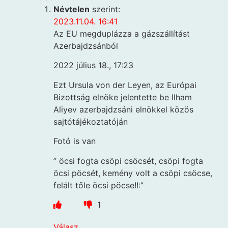
Névtelen
szerint:
2023.11.04. 16:41
Az EU megduplázza a gázszállítást
Azerbajdzsánból
2022 július 18., 17:23
Ezt Ursula von der Leyen, az Európai
Bizottság elnöke jelentette be Ilham
Aliyev azerbajdzsáni elnökkel közös
sajtótájékoztatóján
Fotó is van
” öcsi fogta csöpi csöcsét, csöpi fogta
öcsi pöcsét, kemény volt a csöpi csöcse,
felált tőle öcsi pöcse!!:”
1
Válasz