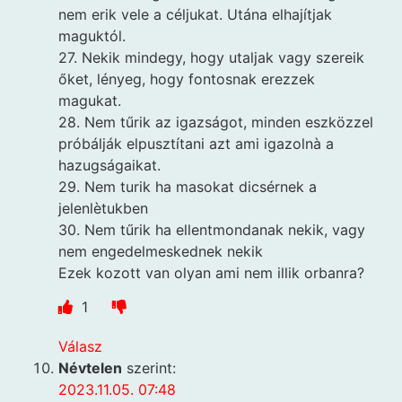
nem erik vele a céljukat. Utána elhajítjak
maguktól.
27. Nekik mindegy, hogy utaljak vagy szereik
őket, lényeg, hogy fontosnak erezzek
magukat.
28. Nem tűrik az igazságot, minden eszközzel
próbálják elpusztítani azt ami igazolnà a
hazugságaikat.
29. Nem turik ha masokat dicsérnek a
jelenlètukben
30. Nem tűrik ha ellentmondanak nekik, vagy
nem engedelmeskednek nekik
Ezek kozott van olyan ami nem illik orbanra?
1
Válasz
Névtelen
szerint:
2023.11.05. 07:48