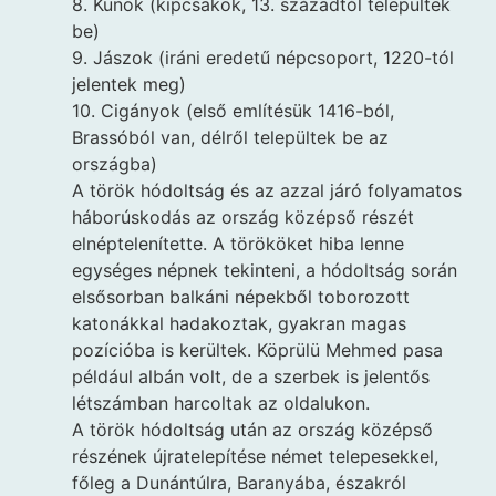
8. Kunok (kipcsakok, 13. századtól települtek
be)
9. Jászok (iráni eredetű népcsoport, 1220-tól
jelentek meg)
10. Cigányok (első említésük 1416-ból,
Brassóból van, délről települtek be az
országba)
A török hódoltság és az azzal járó folyamatos
háborúskodás az ország középső részét
elnéptelenítette. A törököket hiba lenne
egységes népnek tekinteni, a hódoltság során
elsősorban balkáni népekből toborozott
katonákkal hadakoztak, gyakran magas
pozícióba is kerültek. Köprülü Mehmed pasa
például albán volt, de a szerbek is jelentős
létszámban harcoltak az oldalukon.
A török hódoltság után az ország középső
részének újratelepítése német telepesekkel,
főleg a Dunántúlra, Baranyába, északról