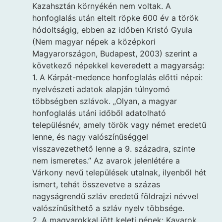
Kazahsztán környékén nem voltak. A
honfoglalás után eltelt röpke 600 év a török
hódoltságig, ebben az időben Kristó Gyula
(Nem magyar népek a középkori
Magyarországon, Budapest, 2003) szerint a
következő népekkel keveredett a magyarság:
1. A Kárpát-medence honfoglalás előtti népei:
nyelvészeti adatok alapján túlnyomó
többségben szlávok. „Olyan, a magyar
honfoglalás utáni időből adatolható
településnév, amely török vagy német eredetű
lenne, és nagy valószínűséggel
visszavezethető lenne a 9. századra, szinte
nem ismeretes.” Az avarok jelenlétére a
Várkony nevű települések utalnak, ilyenből hét
ismert, tehát összevetve a százas
nagyságrendű szláv eredetű földrajzi névvel
valószínűsíthető a szláv nyelv többsége.
2. A magyarokkal jött keleti népek: Kavarok