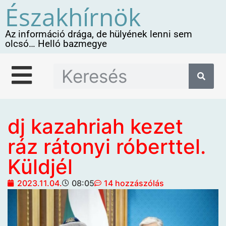
Északhírnök
Az információ drága, de hülyének lenni sem
olcsó… Helló bazmegye
dj kazahriah kezet
ráz rátonyi róberttel.
Küldjél
2023.11.04.
08:05
14 hozzászólás