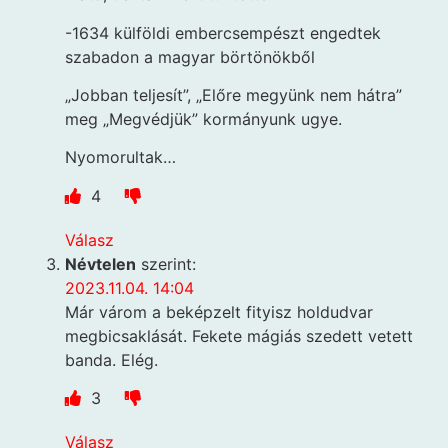
-1634 külföldi embercsempészt engedtek
szabadon a magyar börtönökből
„Jobban teljesít”, „Előre megyünk nem hátra”
meg „Megvédjük” kormányunk ugye.
Nyomorultak…
4
Válasz
Névtelen
szerint:
2023.11.04. 14:04
Már várom a beképzelt fityisz holdudvar
megbicsaklását. Fekete mágiás szedett vetett
banda. Elég.
3
Válasz