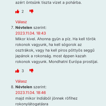
azért öntsünk tiszta vizet a pohárba.
2
Válasz
Névtelen
szerint:
2023.11.04. 18:43
Mikor kivel. Ahonna gyün a píz. Ha kell török
rokonok vagyunk, ha kell sógorok az
osztrákok, vagy ha kell piros pöttyös seggű
japánok a rokonság. most éppen kazah
rokonok vagyunk. Mondhatni Európa prostijai.
3
Válasz
Névtelen
szerint:
2023.11.04. 18:46
majd mikor Indiából jönnek röfihez
rokonylátogatásra