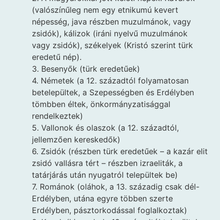
(valószínűleg nem egy etnikumú kevert
népesség, java részben muzulmánok, vagy
zsidók), kálizok (iráni nyelvű muzulmánok
vagy zsidók), székelyek (Kristó szerint türk
eredetű nép).
3. Besenyők (türk eredetűek)
4. Németek (a 12. századtól folyamatosan
betelepültek, a Szepességben és Erdélyben
tömbben éltek, önkormányzatisággal
rendelkeztek)
5. Vallonok és olaszok (a 12. századtól,
jellemzően kereskedők)
6. Zsidók (részben türk eredetűek – a kazár elit
zsidó vallásra tért – részben izraeliták, a
tatárjárás után nyugatról települtek be)
7. Románok (oláhok, a 13. századig csak dél-
Erdélyben, utána egyre többen szerte
Erdélyben, pásztorkodással foglalkoztak)