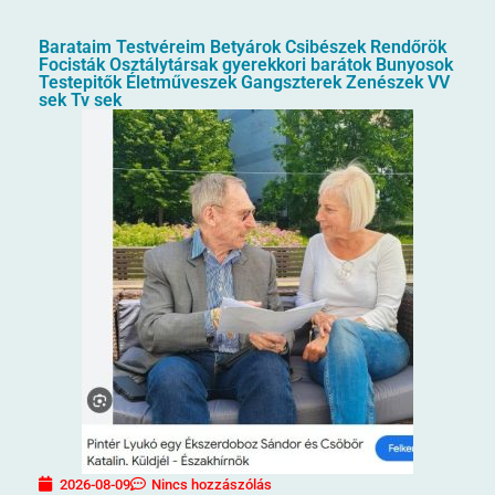
Barataim Testvéreim Betyárok Csibészek Rendőrök
Focisták Osztálytársak gyerekkori barátok Bunyosok
Testepitők Életműveszek Gangszterek Zenészek VV
sek Tv sek
2026-08-09
Nincs hozzászólás