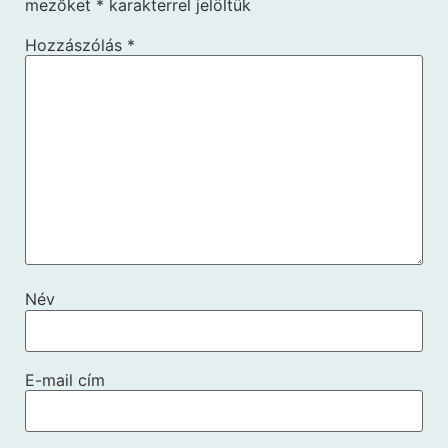
mezőket
*
karakterrel jelöltük
Hozzászólás
*
Név
E-mail cím