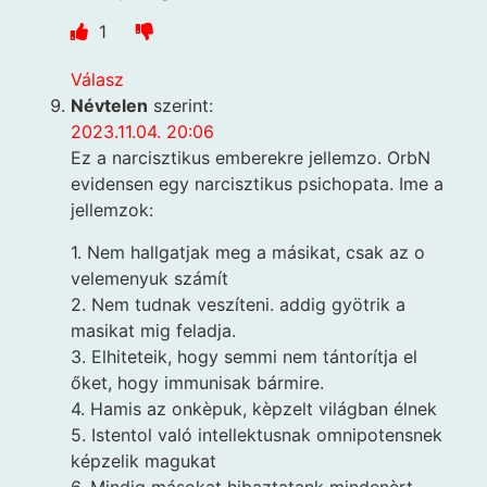
1
Válasz
Névtelen
szerint:
2023.11.04. 20:06
Ez a narcisztikus emberekre jellemzo. OrbN
evidensen egy narcisztikus psichopata. Ime a
jellemzok:
1. Nem hallgatjak meg a másikat, csak az o
velemenyuk számít
2. Nem tudnak veszíteni. addig gyötrik a
masikat mig feladja.
3. Elhiteteik, hogy semmi nem tántorítja el
őket, hogy immunisak bármire.
4. Hamis az onkèpuk, kèpzelt világban élnek
5. Istentol való intellektusnak omnipotensnek
képzelik magukat
6. Mindig másokat hibaztatank mindenèrt