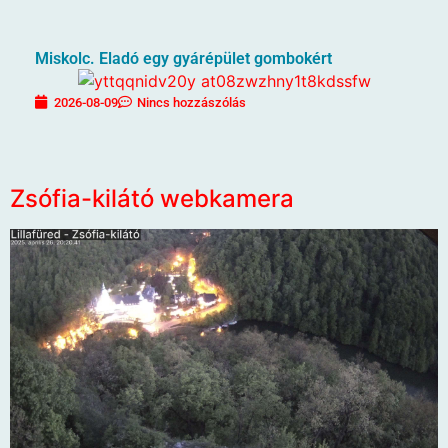
Miskolc. Eladó egy gyárépület gombokért
2026-08-09
Nincs hozzászólás
Zsófia-kilátó webkamera