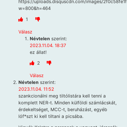
https://uploads.disquscdn.com/images/2f0c58f
w=800&h=464
1
Válasz
Névtelen
szerint:
2023.11.04. 18:37
ez állat!
2
Válasz
Névtelen
szerint:
2023.11.04. 11:52
szankcionálni meg tiltólistára kell tenni a
komplett NER-t. Minden külföldi számlácskát,
érdekeltséget, MCC-t, beruházást, egyéb
lóf*szt ki kell tiltani a picsába.