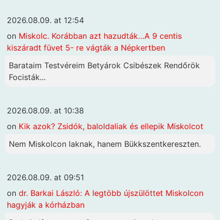
2026.08.09. at 12:54
on
Miskolc. Korábban azt hazudták…A 9 centis
kiszáradt füvet 5- re vágták a Népkertben
Barataim Testvéreim Betyárok Csibészek Rendőrök
Focisták...
2026.08.09. at 10:38
on
Kik azok? Zsidók, baloldaliak és ellepik Miskolcot
Nem Miskolcon laknak, hanem Bükkszentkereszten.
2026.08.09. at 09:51
on
dr. Barkai László: A legtöbb újszülöttet Miskolcon
hagyják a kórházban