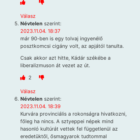
Válasz
Névtelen
szerint:
2023.11.04. 18:37
már 90-ben is egy tolvaj ingyenélő
posztkomcsi cigány volt, az apjától tanulta.
Csak akkor azt hitte, Kádár székébe a
liberalizmuson át vezet az út.
2
Válasz
Névtelen
szerint:
2023.11.04. 18:39
Kurvára provinciális a rokonságra hivatkozni,
főleg ha nincs. A sztyeppei népek mind
hasonló kultúrát vettek fel függetlenül az
eredetüktől, ősmagyarok tudtommal