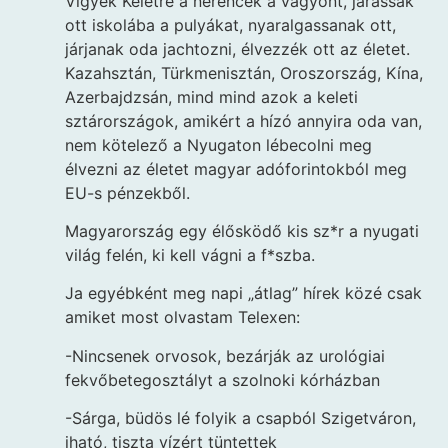
Vigyék Keletre a nerencek a vagyont, járassák
ott iskolába a pulyákat, nyaralgassanak ott,
járjanak oda jachtozni, élvezzék ott az életet.
Kazahsztán, Türkmenisztán, Oroszország, Kína,
Azerbajdzsán, mind mind azok a keleti
sztárországok, amikért a hízó annyira oda van,
nem kötelező a Nyugaton lébecolni meg
élvezni az életet magyar adóforintokból meg
EU-s pénzekből.
Magyarország egy élősködő kis sz*r a nyugati
világ felén, ki kell vágni a f*szba.
Ja egyébként meg napi „átlag” hírek közé csak
amiket most olvastam Telexen:
-Nincsenek orvosok, bezárják az urológiai
fekvőbetegosztályt a szolnoki kórházban
-Sárga, büdös lé folyik a csapból Szigetváron,
iható, tiszta vízért tüntettek