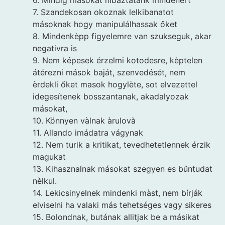
7. Szandekosan okoznak lelkibanatot
másoknak hogy manipulálhassak őket
8. Mindenkèpp figyelemre van szukseguk, akar
negativra is
9. Nem képesek érzelmi kotodesre, kèptelen
átérezni mások baját, szenvedését, nem
èrdekli őket masok hogylète, sot elvezettel
idegesítenek bosszantanak, akadalyozak
másokat,
10. Könnyen vàlnak àrulovà
11. Allando imádatra vágynak
12. Nem turik a kritikat, tevedhetetlennek érzik
magukat
13. Kihasznalnak másokat szegyen es bűntudat
nèlkul.
14. Lekicsinyelnek mindenki màst, nem bírják
elviselni ha valaki más tehetséges vagy sikeres
15. Bolondnak, butának allitjak be a másikat