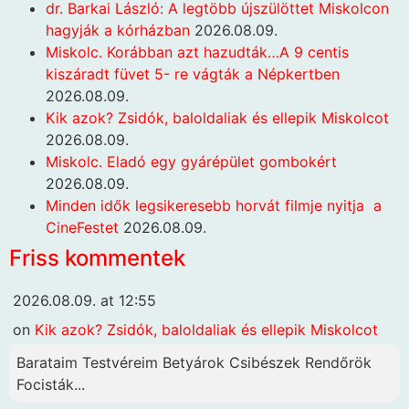
dr. Barkai László: A legtöbb újszülöttet Miskolcon
hagyják a kórházban
2026.08.09.
Miskolc. Korábban azt hazudták…A 9 centis
kiszáradt füvet 5- re vágták a Népkertben
2026.08.09.
Kik azok? Zsidók, baloldaliak és ellepik Miskolcot
2026.08.09.
Miskolc. Eladó egy gyárépület gombokért
2026.08.09.
Minden idők legsikeresebb horvát filmje nyitja a
CineFestet
2026.08.09.
Friss kommentek
2026.08.09. at 12:55
on
Kik azok? Zsidók, baloldaliak és ellepik Miskolcot
Barataim Testvéreim Betyárok Csibészek Rendőrök
Focisták...