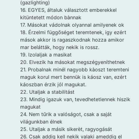
(gazlighting)
16. EGYES, általuk választott emberekkel
kitüntetett módon bànnak
17. Másokat vádolnak olyannal amilyenek ok
18. Érzelmi függőséget teremtenek, igy ezért
mások akkor is ragaszkodnak hozza amikor
mar belátták, hogy nekik is rossz.
19. Izolaljak a masikat
20. Elvezik ha másokat megszégyeníthetnek
21. Probalnak minél nagyobb kàoszt teremteni
maguk korul mert bennük is káosz van, ezért
káoszban érzik jól magukat.
22. Utaljak a stabilitást
23. Mindig igazuk van, tevedhetetlennek hiszik
magukat
24. Nem tűrik a valóságot, csak a saját
világunkban élnek
25. Utaljak a másik sikerèt, ragyogását
26. Csak addig kell nekik valaki ameddig el