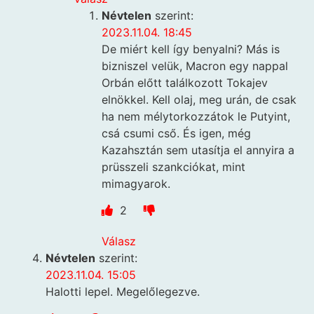
Névtelen
szerint:
2023.11.04. 18:45
De miért kell így benyalni? Más is
bizniszel velük, Macron egy nappal
Orbán előtt találkozott Tokajev
elnökkel. Kell olaj, meg urán, de csak
ha nem mélytorkozzátok le Putyint,
csá csumi cső. És igen, még
Kazahsztán sem utasítja el annyira a
prüsszeli szankciókat, mint
mimagyarok.
2
Válasz
Névtelen
szerint:
2023.11.04. 15:05
Halotti lepel. Megelőlegezve.