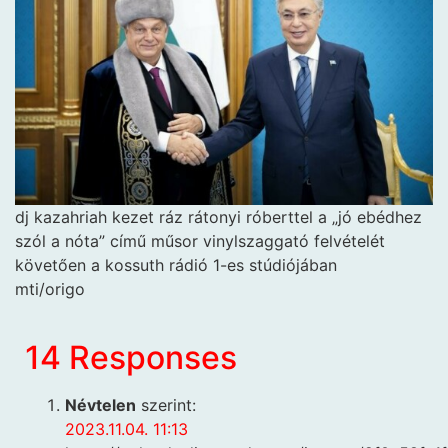
dj kazahriah kezet ráz rátonyi róberttel a „jó ebédhez
szól a nóta” című műsor vinylszaggató felvételét
követően a kossuth rádió 1-es stúdiójában
mti/origo
14 Responses
Névtelen
szerint:
2023.11.04. 11:13