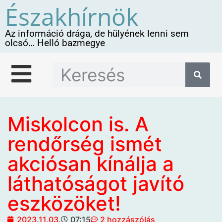
Északhírnök
Az információ drága, de hülyének lenni sem
olcsó… Helló bazmegye
Miskolcon is. A
rendőrség ismét
akciósan kínálja a
láthatóságot javító
eszközöket!
2023.11.03.
07:15
2 hozzászólás