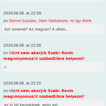
2026.08.08. at 22:39
on
Semmi buzulás…Nem haldoklunk, mi így élünk
Azt ismered? Az megvan? A réten...
2026.08.08. at 22:26
on
M𝗶é𝗿𝘁 𝗻𝗲𝗺 𝗮𝗸𝗮𝗿𝗷á𝗸 𝗦𝘇𝗮𝗯ó 𝗞𝗲𝘃𝗶𝗻
𝗺𝗮𝗴á𝗻𝗻𝘆𝗼𝗺𝗼𝘇ó𝘁 𝘀𝘇𝗮𝗯𝗮𝗱𝗹á𝗯𝗿𝗮 𝗵𝗲𝗹𝘆𝗲𝘇𝗻𝗶?
c
2026.08.08. at 22:25
on
M𝗶é𝗿𝘁 𝗻𝗲𝗺 𝗮𝗸𝗮𝗿𝗷á𝗸 𝗦𝘇𝗮𝗯ó 𝗞𝗲𝘃𝗶𝗻
𝗺𝗮𝗴á𝗻𝗻𝘆𝗼𝗺𝗼𝘇ó𝘁 𝘀𝘇𝗮𝗯𝗮𝗱𝗹á𝗯𝗿𝗮 𝗵𝗲𝗹𝘆𝗲𝘇𝗻𝗶?
ez jó hír kevinkének, amig axt...