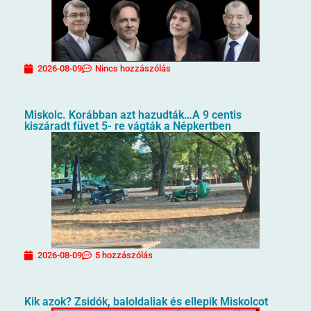
2026-08-09
Nincs hozzászólás
Miskolc. Korábban azt hazudták…A 9 centis
kiszáradt füvet 5- re vágták a Népkertben
2026-08-09
5 hozzászólás
Kik azok? Zsidók, baloldaliak és ellepik Miskolcot