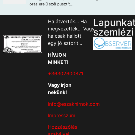
Lapunka
Ha átverték… Ha
megvezették… Vagy
szemlézi
ha csak hallott
egy jó sztorit…
HÍVJON
MINKET!
+36302600871
Vagy írjon
nekünk!
info@eszakhirnok.com
Impresszum
Hozzászólás
szabályai