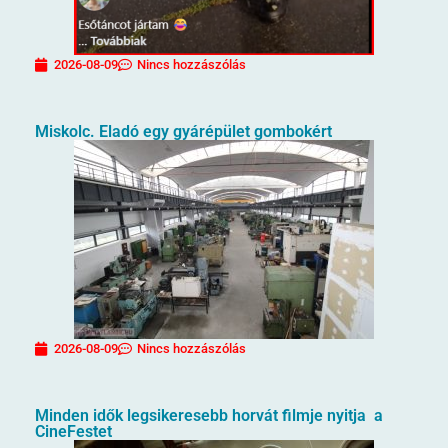
2026-08-09
Nincs hozzászólás
Miskolc. Eladó egy gyárépület gombokért
2026-08-09
Nincs hozzászólás
Minden idők legsikeresebb horvát filmje nyitja a
CineFestet