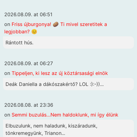
2026.08.09. at 06:51
on
Friss újburgonya! 🥔 Ti mivel szeretitek a
legjobban? 😊
Rántott hús.
2026.08.09. at 06:27
on
Tippeljen, ki lesz az új köztársasági elnök
Deák Daniella a dákószakértő? LOL :):-))...
2026.08.08. at 23:36
on
Semmi buzulás…Nem haldoklunk, mi így élünk
Elbuzulunk, nem haladunk, kiszáradunk,
tönkremegyünk, Trianon...