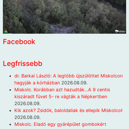
Facebook
Legfrissebb
dr. Barkai László: A legtöbb újszülöttet Miskolcon
hagyják a kórházban
2026.08.09.
Miskolc. Korábban azt hazudták…A 9 centis
kiszáradt füvet 5- re vágták a Népkertben
2026.08.09.
Kik azok? Zsidók, baloldaliak és ellepik Miskolcot
2026.08.09.
Miskolc. Eladó egy gyárépület gombokért