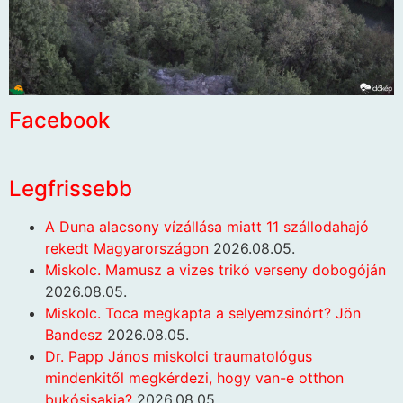
Facebook
Legfrissebb
A Duna alacsony vízállása miatt 11 szállodahajó
rekedt Magyarországon
2026.08.05.
Miskolc. Mamusz a vizes trikó verseny dobogóján
2026.08.05.
Miskolc. Toca megkapta a selyemzsinórt? Jön
Bandesz
2026.08.05.
Dr. Papp János miskolci traumatológus
mindenkitől megkérdezi, hogy van-e otthon
bukósisakja?
2026.08.05.