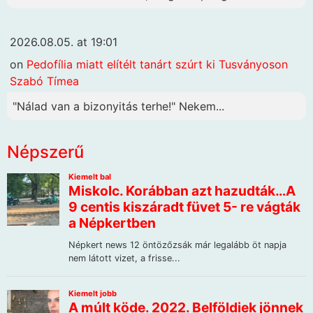
2026.08.05. at 19:01
on
Pedofília miatt elítélt tanárt szúrt ki Tusványoson
Szabó Tímea
"Nálad van a bizonyitás terhe!" Nekem...
Népszerű