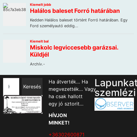
Lapunka
Ha átverték… Ha
Keresés
megvezették… Vagy
szemlézi
ha csak hallott
egy jó sztorit…
HÍVJON
MINKET!
+36302600871