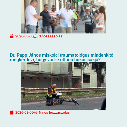
2026-08-05
3 hozzászólás
Dr. Papp János miskolci traumatológus mindenkitől
megkérdezi, hogy van-e otthon bukósisakja?
2026-08-05
Nincs hozzászólás