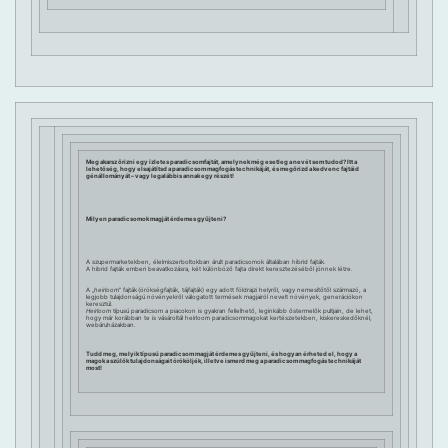
Meg akarsz őrizni egy ízletes paradicsomfajtát, amelynek még esetleg a nevét sem tudod? Itt a
lehetőség, hogy elsajátítsd a paradicsom magfogás technikáját, és megőrizd a kedvenc fajtáid
génállományát – vagy legalábbis annak egy részét!
Milyen paradicsomok magját érdemes gyűjteni?
A szupermarketekben, élelmiszerboltokban árult paradicsomok általában hibrid fajták.
A hibrid fajták emberi beavatkozásra, két különböző fajta direkt keresztezéséből jönnek létre.
A „
heirloom
” fajták
(örökségfajták, tájfajták) egy adott földrajzi helyről, vagy nemesítőtől származó, a
legjobb tulajdonságú növényekről válogatott termések magjairól nevelt növények, generációkon
keresztül.
Heirloom
típusú paradicsom a piacokon is gyakran fellelhető, leginkább őstermelők pultjain, de lehet,
hogy már korábban te is vásároltál heirloom paradicsommagokat kertészetekben, kiskereskedőknél,
webáruházakban.
Tudd meg, melyik típusú paradicsom magját érdemes gyűjteni, és hogyan érheted el, hogy a
magok a szülők tulajdonságait örököljék, illetve ismerd meg a paradicsom magfogás technikáját
most!