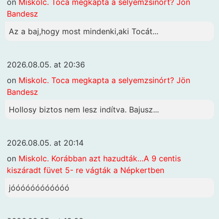
on
Miskolc. Toca megkapta a selyemzsinórt? Jön
Bandesz
Az a baj,hogy most mindenki,aki Tocát...
2026.08.05. at 20:36
on
Miskolc. Toca megkapta a selyemzsinórt? Jön
Bandesz
Hollosy biztos nem lesz indítva. Bajusz...
2026.08.05. at 20:14
on
Miskolc. Korábban azt hazudták…A 9 centis
kiszáradt füvet 5- re vágták a Népkertben
jóóóóóóóóóóóó