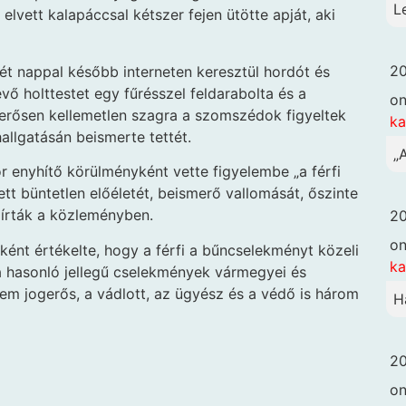
L
elvett kalapáccsal kétszer fejen ütötte apját, aki
20
 két nappal később interneten keresztül hordót és
vő holttestet egy fűrésszel feldarabolta és a
o
 erősen kellemetlen szagra a szomszédok figyeltek
k
hallgatásán beismerte tettét.
„
 enyhítő körülményként vette figyelembe „a férfi
t büntetlen előéletét, beismerő vallomását, őszinte
írták a közleményben.
20
o
ént értékelte, hogy a férfi a bűncselekményt közeli
k
 a hasonló jellegű cselekmények vármegyei és
nem jogerős, a vádlott, az ügyész és a védő is három
H
20
o