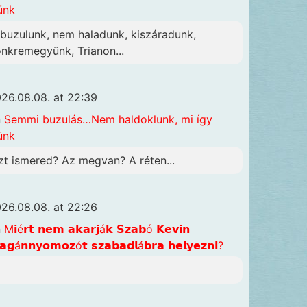
ünk
lbuzulunk, nem haladunk, kiszáradunk,
önkremegyünk, Trianon...
26.08.08. at 22:39
n
Semmi buzulás…Nem haldoklunk, mi így
ünk
zt ismered? Az megvan? A réten...
26.08.08. at 22:26
n
M𝗶é𝗿𝘁 𝗻𝗲𝗺 𝗮𝗸𝗮𝗿𝗷á𝗸 𝗦𝘇𝗮𝗯ó 𝗞𝗲𝘃𝗶𝗻
𝗴á𝗻𝗻𝘆𝗼𝗺𝗼𝘇ó𝘁 𝘀𝘇𝗮𝗯𝗮𝗱𝗹á𝗯𝗿𝗮 𝗵𝗲𝗹𝘆𝗲𝘇𝗻𝗶?