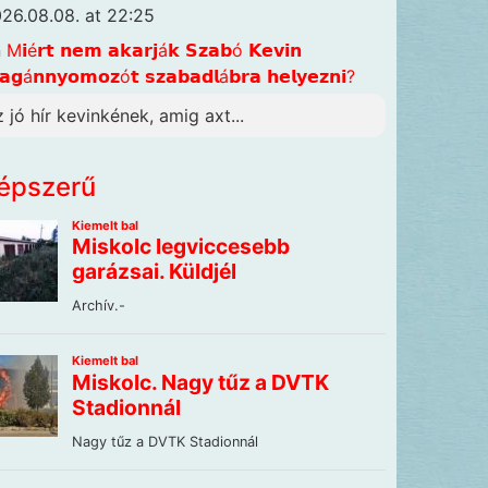
26.08.08. at 22:25
n
M𝗶é𝗿𝘁 𝗻𝗲𝗺 𝗮𝗸𝗮𝗿𝗷á𝗸 𝗦𝘇𝗮𝗯ó 𝗞𝗲𝘃𝗶𝗻
𝗴á𝗻𝗻𝘆𝗼𝗺𝗼𝘇ó𝘁 𝘀𝘇𝗮𝗯𝗮𝗱𝗹á𝗯𝗿𝗮 𝗵𝗲𝗹𝘆𝗲𝘇𝗻𝗶?
z jó hír kevinkének, amig axt...
épszerű