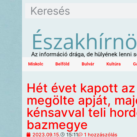
Északhírn
Az információ drága, de hülyének lenni
Miskolc
Belföld
Bulvár
Kultúra
G
Hét évet kapott az 
megölte apját, maj
kénsavval teli hord
bazmegye
2023.09.15.
15:11
1 hozzászólás