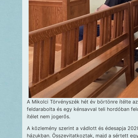
A Mikolci Törvényszék hét év börtönre ítélte azt
feldarabolta és egy kénsavval teli hordóban fel
ítélet nem jogerős.
A közlemény szerint a vádlott és édesapja 202
házukban. Összevitatkoztak, majd a sértett egy