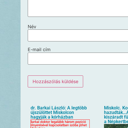
Név
E-mail cím
dr. Barkai László: A legtöbb
Miskolc. K
újszülöttet Miskolcon
hazudták…A
hagyják a kórházban
kiszáradt f
a Népkertb