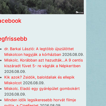
acebook
egfrissebb
dr. Barkai László: A legtöbb újszülöttet
Miskolcon hagyják a kórházban
2026.08.09.
Miskolc. Korábban azt hazudták…A 9 centis
kiszáradt füvet 5- re vágták a Népkertben
2026.08.09.
Kik azok? Zsidók, baloldaliak és ellepik
Miskolcot
2026.08.09.
Miskolc. Eladó egy gyárépület gombokért
2026.08.09.
Minden idők legsikeresebb horvát filmje
nyitja a CineFestet
2026.08.09.