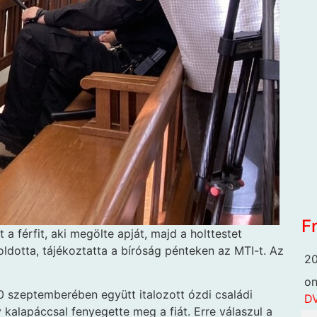
F
 a férfit, aki megölte apját, majd a holttestet
oldotta, tájékoztatta a bíróság pénteken az MTI-t. Az
20
o
0 szeptemberében együtt italozott ózdi családi
DV
 kalapáccsal fenyegette meg a fiát. Erre válaszul a