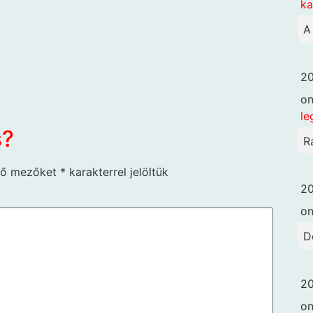
k
A
20
o
le
s?
R
ző mezőket
*
karakterrel jelöltük
20
o
D
20
o