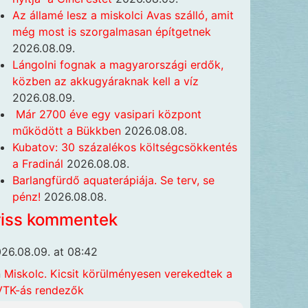
Az államé lesz a miskolci Avas szálló, amit
még most is szorgalmasan építgetnek
2026.08.09.
Lángolni fognak a magyarországi erdők,
közben az akkugyáraknak kell a víz
2026.08.09.
Már 2700 éve egy vasipari központ
működött a Bükkben
2026.08.08.
Kubatov: 30 százalékos költségcsökkentés
a Fradinál
2026.08.08.
Barlangfürdő aquaterápiája. Se terv, se
pénz!
2026.08.08.
riss kommentek
26.08.09. at 08:42
n
Miskolc. Kicsit körülményesen verekedtek a
TK-ás rendezők