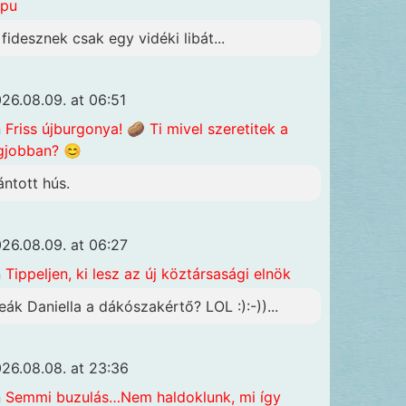
apu
 fidesznek csak egy vidéki libát...
26.08.09. at 06:51
n
Friss újburgonya! 🥔 Ti mivel szeretitek a
gjobban? 😊
ántott hús.
26.08.09. at 06:27
n
Tippeljen, ki lesz az új köztársasági elnök
eák Daniella a dákószakértő? LOL :):-))...
26.08.08. at 23:36
n
Semmi buzulás…Nem haldoklunk, mi így