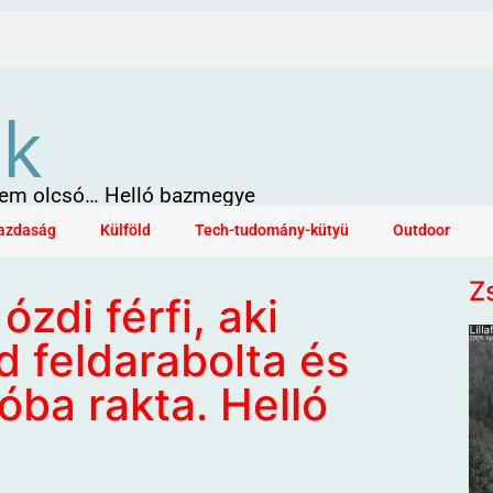
ök
 sem olcsó… Helló bazmegye
azdaság
Külföld
Tech-tudomány-kütyü
Outdoor
Z
ózdi férfi, aki
d feldarabolta és
óba rakta. Helló