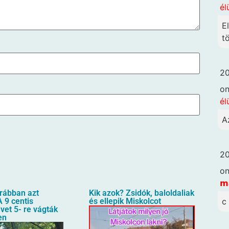
él
E
t
20
o
él
A
20
o
𝗺
orábban azt
Kik azok? Zsidók, baloldaliak
c
 9 centis
és ellepik Miskolcot
üvet 5- re vágták
en