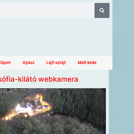
Sport
Gyász
Lájf-sztájl
Múlt köde
sófia-kilátó webkamera