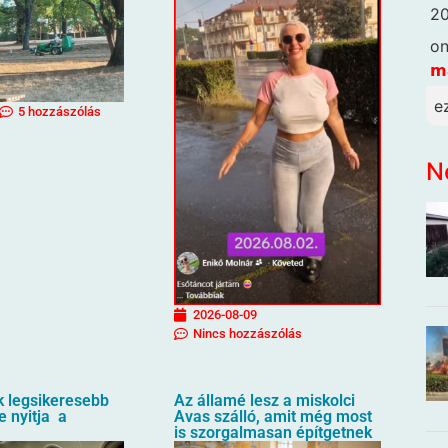
20
o
𝗺
e
5 hozzászólás
N
2026-08-09
Nincs hozzászólás
k legsikeresebb
Az államé lesz a miskolci
e nyitja a
Avas szálló, amit még most
is szorgalmasan építgetnek