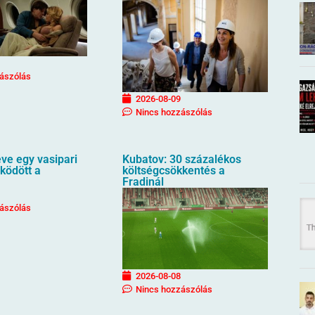
ászólás
2026-08-09
Nincs hozzászólás
ve egy vasipari
Kubatov: 30 százalékos
ködött a
költségcsökkentés a
Fradinál
ászólás
2026-08-08
Nincs hozzászólás