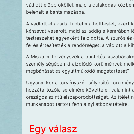
vádlott előbb ököllel, majd a dulakodás közben 
belehalt a bántalmazásba.
A vádlott el akarta tüntetni a holttestet, ezért
kénsavat vásárolt, majd az addig a kamrában lé
testrészeket egyenként feloldotta. A szúrós és
fel és értesítették a rendőrséget; a vádlott a ki
A Miskolci Törvényszék a büntetés kiszabásakor
személyiségében kirajzolódó körülmények mellet
megbánását és együttműködő magatartását” – 
Ugyanakkor a törvényszék súlyosító körülményk
hozzátartozója sérelmére követte el, valamint
országos szintű elszaporodottságát. Az ítélet 
munkanapot tartott fenn a nyilatkozattételre.
Egy válasz