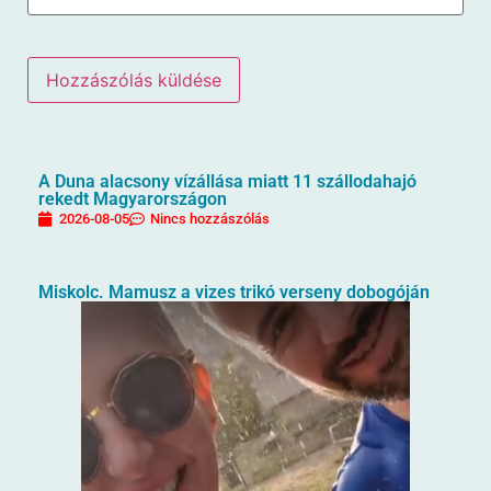
A Duna alacsony vízállása miatt 11 szállodahajó
rekedt Magyarországon
2026-08-05
Nincs hozzászólás
Miskolc. Mamusz a vizes trikó verseny dobogóján