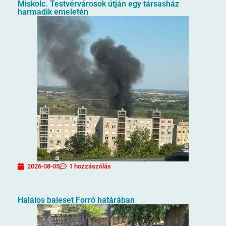
Miskolc. Testvérvárosok útján egy társasház
harmadik emeletén
2026-08-05
1 hozzászólás
Halálos baleset Forró határában