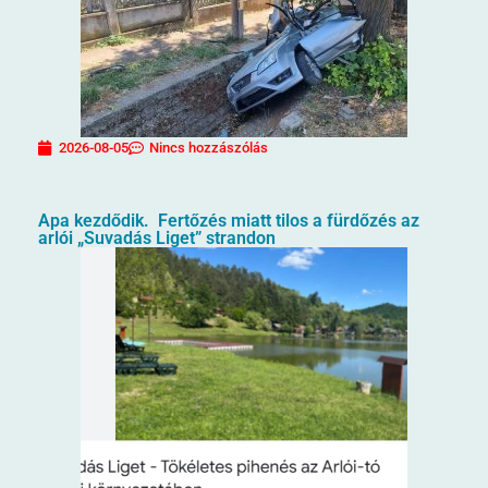
2026-08-05
Nincs hozzászólás
Apa kezdődik. Fertőzés miatt tilos a fürdőzés az
arlói „Suvadás Liget” strandon