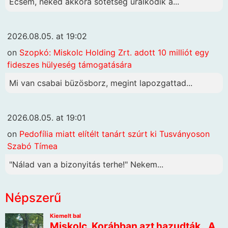
Ecsém, neked akkora sötétség uralkodik a...
2026.08.05. at 19:02
on
Szopkó: Miskolc Holding Zrt. adott 10 milliót egy
fideszes hülyeség támogatására
Mi van csabai büzösborz, megint lapozgattad...
2026.08.05. at 19:01
on
Pedofília miatt elítélt tanárt szúrt ki Tusványoson
Szabó Tímea
"Nálad van a bizonyitás terhe!" Nekem...
Népszerű