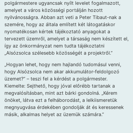
polgármestere ugyancsak nyílt levelet fogalmazott,
amelyet a város közösségi portálján hozott
nyilvánosságra. Abban azt veti a Peter Tibaut-nak a
szemére, hogy az általa említett két látogatáskor
nyomatékosan kértek tájékoztató anyagokat a
tervezett üzemről, amelyet a társaság nem készített el,
így az önkormányzat nem tudta tájékoztatni
„Alsózsolca szélesebb közösségét a projektről.”
„Hogyan lehet, hogy nem hajlandó tudomásul venni,
hogy Alsózsolca nem akar akkumulátor-feldolgozó
üzemet?” – teszi fel a kérdést a polgármester.
Kiemelte: Sejthető, hogy jóval előrébb tartanak a
megvalósításban, mint azt bárki gondolná. „Kérem
önöket, látva ezt a felháborodást, a lelkiismeretük
megnyugvása érdekében gondolják át és keressenek
másik, alkalmas helyet az üzemük számára.”