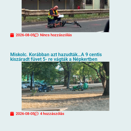
2026-08-05
Nincs hozzászólás
Miskolc. Korábban azt hazudták…A 9 centis
kiszáradt füvet 5- re vágták a Népkertben
2026-08-05
4 hozzászólás