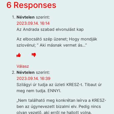
6 Responses
Névtelen
szerint:
2023.09.14. 16:14
Az Andrada szabad elvonulást kap
Az elbocsátó szép üzenet; Hogy mondják
szlovénul; ” Aki másnak vermet ás…”
Válasz
Névtelen
szerint:
2023.09.14. 16:39
Szilágyi úr tudja az üzleti KRESZ-t. Tibaut úr
meg nem tudja. ENNYI.
„Nem található meg konkrétan leírva a KRESZ-
ben az úgynevezett bizalmi elv. Pedig nincs
olyan vezető, aki erről ne hallott volna.