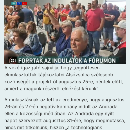
A vezérigazgató sajnálja, hogy „együttesen
elmulasztottuk tájékoztatni Alsózsolca szélesebb
közönségét a projektről augusztus 25-e, péntek előtt,
amiért a magunk részéről elnézést kérünk”.
A mulasztásnak az lett az eredménye, hogy augusztus
26-án és 27-én negatív kampány indult az Andrada
ellen a közösségi médiában. Az Andrada egy nyílt
napot szervezett augusztus 31-ére, hogy megmutassa,
nincs mit titkolnunk, hiszen „a technológiánk