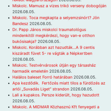
Miskolc. Mamusz a vizes trikó verseny dobogóján
2026.08.05.
Miskolc. Toca megkapta a selyemzsinórt? Jön
Bandesz
2026.08.05.
Dr. Papp János miskolci traumatológus
mindenkitől megkérdezi, hogy van-e otthon
bukósisakja?
2026.08.05.
Miskolc. Korábban azt hazudták…A 9 centis
kiszáradt füvet 5- re vágták a Népkertben
2026.08.05.
Miskolc. Testvérvárosok útján egy társasház
harmadik emeletén
2026.08.05.
Halálos baleset Forró határában
2026.08.05.
Apa kezdődik. Fertőzés miatt tilos a fürdőzés az
arlói „Suvadás Liget” strandon
2026.08.05.
Lali a kupakos. Persze kiderült, hogy hazudott
2026.08.05.
Miskolc. A MIDMAR Közhasznú Kft fenyegeti a