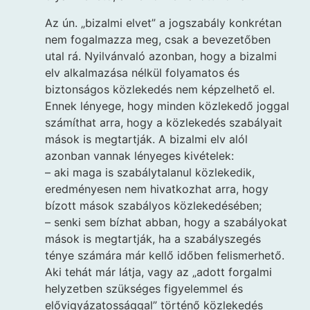
Az ún. „bizalmi elvet” a jogszabály konkrétan
nem fogalmazza meg, csak a bevezetőben
utal rá. Nyilvánvaló azonban, hogy a bizalmi
elv alkalmazása nélkül folyamatos és
biztonságos közlekedés nem képzelhető el.
Ennek lényege, hogy minden közlekedő joggal
számíthat arra, hogy a közlekedés szabályait
mások is megtartják. A bizalmi elv alól
azonban vannak lényeges kivételek:
– aki maga is szabálytalanul közlekedik,
eredményesen nem hivatkozhat arra, hogy
bízott mások szabályos közlekedésében;
– senki sem bízhat abban, hogy a szabályokat
mások is megtartják, ha a szabályszegés
ténye számára már kellő időben felismerhető.
Aki tehát már látja, vagy az „adott forgalmi
helyzetben szükséges figyelemmel és
elővigyázatossággal” történő közlekedés