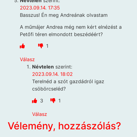
Névtelen
szerint:
2023.09.14. 17:35
Basszus! Én meg Andreának olvastam
A műmájer Andrea még nem kért elnézést a
Petőfi téren elmondott beszédéért?
1
Válasz
Névtelen
szerint:
2023.09.14. 18:02
Terelnéd a szót gazdádról igaz
csöbörcseléd?
3
1
Válasz
Vélemény, hozzászólás?