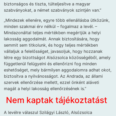
biztonságos és tiszta, túlteljesítve a magyar
szabványokat, a német szabványok szintjén van.”
„Mindezek ellenére, egyre több ellenállásba ütközünk,
minden szakmai érv nélkül – fogalmaz a levél. –
Mindazonáltal teljes mértékben megértjük a helyi
lakosság aggodalmát. Annak biztosítására, hogy
semmit sem titkolunk, és hogy teljes mértékben
vállaljuk a felelősséget, javasoljuk, hogy hozzanak
létre egy bizottságot Alsózsolca közösségéből, amely
függetlenül felügyelni és ellenőrizni fog minden
eshetőséget, mely bármilyen aggodalomra adhat okot,
biztosítva a nyilvánosságot. Az Andrada, az állami
szervek ellenőrzése mellett, ezzel önként aláveti
magát a helyi lakosság ellenőrzésének is.”
Nem kaptak tájékoztatást
A levélre válaszul Szilágyi László, Alsózsolca