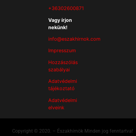
+36302600871
Vagy írjon
nekünk!
info@eszakhirnok.com
Impresszum
Hozzászólás
szabályai
Adatvédelmi
tájékoztató
Adatvédelmi
elveink
Copyright © 2020. – Északhírnök Minden jog fenntartva!