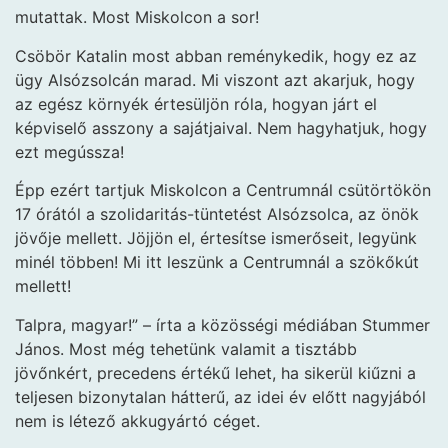
mutattak. Most Miskolcon a sor!
Csöbör Katalin most abban reménykedik, hogy ez az
ügy Alsózsolcán marad. Mi viszont azt akarjuk, hogy
az egész környék értesüljön róla, hogyan járt el
képviselő asszony a sajátjaival. Nem hagyhatjuk, hogy
ezt megússza!
Épp ezért tartjuk Miskolcon a Centrumnál csütörtökön
17 órától a szolidaritás-tüntetést Alsózsolca, az önök
jövője mellett. Jöjjön el, értesítse ismerőseit, legyünk
minél többen! Mi itt leszünk a Centrumnál a szökőkút
mellett!
Talpra, magyar!” – írta a közösségi médiában Stummer
János. Most még tehetünk valamit a tisztább
jövőnkért, precedens értékű lehet, ha sikerül kiűzni a
teljesen bizonytalan hátterű, az idei év előtt nagyjából
nem is létező akkugyártó céget.