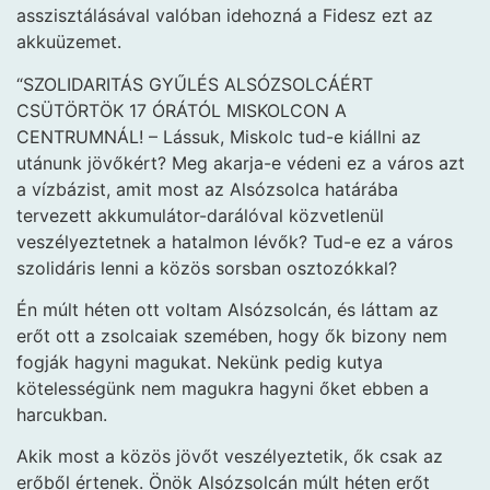
asszisztálásával valóban idehozná a Fidesz ezt az
akkuüzemet.
“SZOLIDARITÁS GYŰLÉS ALSÓZSOLCÁÉRT
CSÜTÖRTÖK 17 ÓRÁTÓL MISKOLCON A
CENTRUMNÁL! – Lássuk, Miskolc tud-e kiállni az
utánunk jövőkért? Meg akarja-e védeni ez a város azt
a vízbázist, amit most az Alsózsolca határába
tervezett akkumulátor-darálóval közvetlenül
veszélyeztetnek a hatalmon lévők? Tud-e ez a város
szolidáris lenni a közös sorsban osztozókkal?
Én múlt héten ott voltam Alsózsolcán, és láttam az
erőt ott a zsolcaiak szemében, hogy ők bizony nem
fogják hagyni magukat. Nekünk pedig kutya
kötelességünk nem magukra hagyni őket ebben a
harcukban.
Akik most a közös jövőt veszélyeztetik, ők csak az
erőből értenek. Önök Alsózsolcán múlt héten erőt