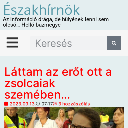
Északhírnök
Az információ drága, de hülyének lenni sem
olcsó… Helló bazmegye
Láttam az erőt ott a
zsolcaiak
szemében…
2023.09.13.
07:17
3 hozzászólás