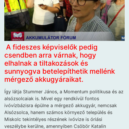
A fideszes képviselők pedig
csendben arra várnak, hogy
elhalnak a tiltakozások és
sunnyogva betelepíthetik mellénk
mérgező akkugyáraikat.
Így látja Stummer János, a Momentum politikusa és az
alsózsolcaiak is. Mivel egy rendkívül fontos
ivóvízbázisra épülne a mérgező akkugyár, nemcsak
Alsózsolca, hanem számos környező település és
Miskolc tekintélyes részének ivóvize is óriási
veszélybe kerülne, amennyiben Csöbör Katalin