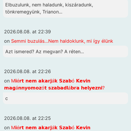
Elbuzulunk, nem haladunk, kiszáradunk,
tönkremegyünk, Trianon...
2026.08.08. at 22:39
on
Semmi buzulás…Nem haldoklunk, mi így élünk
Azt ismered? Az megvan? A réten...
2026.08.08. at 22:26
on
M𝗶é𝗿𝘁 𝗻𝗲𝗺 𝗮𝗸𝗮𝗿𝗷á𝗸 𝗦𝘇𝗮𝗯ó 𝗞𝗲𝘃𝗶𝗻
𝗺𝗮𝗴á𝗻𝗻𝘆𝗼𝗺𝗼𝘇ó𝘁 𝘀𝘇𝗮𝗯𝗮𝗱𝗹á𝗯𝗿𝗮 𝗵𝗲𝗹𝘆𝗲𝘇𝗻𝗶?
c
2026.08.08. at 22:25
on
M𝗶é𝗿𝘁 𝗻𝗲𝗺 𝗮𝗸𝗮𝗿𝗷á𝗸 𝗦𝘇𝗮𝗯ó 𝗞𝗲𝘃𝗶𝗻