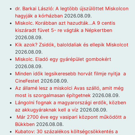
dr. Barkai László: A legtöbb újszülöttet Miskolcon
hagyják a kórházban
2026.08.09.
Miskolc. Korábban azt hazudták…A 9 centis
kiszáradt füvet 5- re vágták a Népkertben
2026.08.09.
Kik azok? Zsidók, baloldaliak és ellepik Miskolcot
2026.08.09.
Miskolc. Eladó egy gyárépület gombokért
2026.08.09.
Minden idők legsikeresebb horvát filmje nyitja a
CineFestet
2026.08.09.
Az államé lesz a miskolci Avas szálló, amit még
most is szorgalmasan építgetnek
2026.08.09.
Lángolni fognak a magyarországi erdők, közben
az akkugyáraknak kell a víz
2026.08.09.
Már 2700 éve egy vasipari központ működött a
Bükkben
2026.08.08.
Kubatov: 30 százalékos költségcsökkentés a