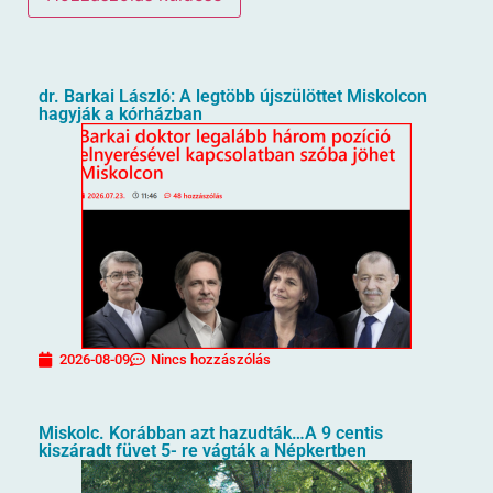
dr. Barkai László: A legtöbb újszülöttet Miskolcon
hagyják a kórházban
2026-08-09
Nincs hozzászólás
Miskolc. Korábban azt hazudták…A 9 centis
kiszáradt füvet 5- re vágták a Népkertben