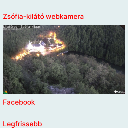
Zsófia-kilátó webkamera
Facebook
Legfrissebb