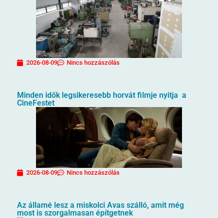
2026-08-09
Nincs hozzászólás
Minden idők legsikeresebb horvát filmje nyitja a
CineFestet
2026-08-09
Nincs hozzászólás
Az államé lesz a miskolci Avas szálló, amit még
most is szorgalmasan építgetnek