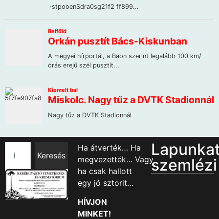
Lapunka
Ha átverték… Ha
Keresés
megvezették… Vagy
szemlézi
ha csak hallott
egy jó sztorit…
HÍVJON
MINKET!