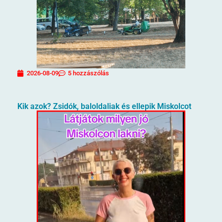
2026-08-09
5 hozzászólás
Kik azok? Zsidók, baloldaliak és ellepik Miskolcot