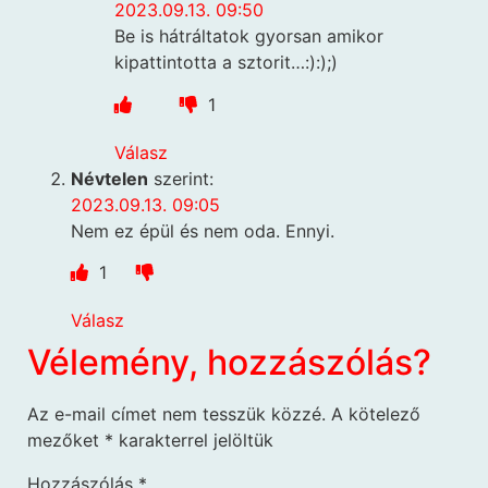
2023.09.13. 09:50
Be is hátráltatok gyorsan amikor
kipattintotta a sztorit…:):);)
1
Válasz
Névtelen
szerint:
2023.09.13. 09:05
Nem ez épül és nem oda. Ennyi.
1
Válasz
Vélemény, hozzászólás?
Az e-mail címet nem tesszük közzé.
A kötelező
mezőket
*
karakterrel jelöltük
Hozzászólás
*