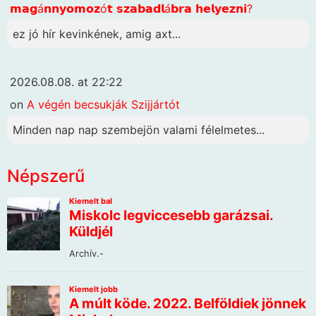
𝗺𝗮𝗴á𝗻𝗻𝘆𝗼𝗺𝗼𝘇ó𝘁 𝘀𝘇𝗮𝗯𝗮𝗱𝗹á𝗯𝗿𝗮 𝗵𝗲𝗹𝘆𝗲𝘇𝗻𝗶?
ez jó hír kevinkének, amig axt...
2026.08.08. at 22:22
on
A végén becsukják Szijjártót
Minden nap nap szembejön valami félelmetes...
Népszerű