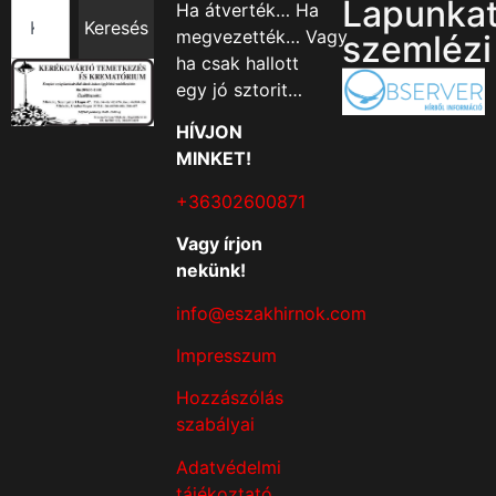
Lapunka
Ha átverték… Ha
Keresés
megvezették… Vagy
szemlézi
ha csak hallott
egy jó sztorit…
HÍVJON
MINKET!
+36302600871
Vagy írjon
nekünk!
info@eszakhirnok.com
Impresszum
Hozzászólás
szabályai
Adatvédelmi
tájékoztató