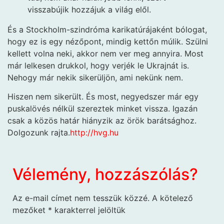
visszabújik hozzájuk a világ elől.
És a Stockholm-szindróma karikatúrájaként bólogat,
hogy ez is egy nézőpont, mindig kettőn múlik. Szülni
kellett volna neki, akkor nem ver meg annyira. Most
már lelkesen drukkol, hogy verjék le Ukrajnát is.
Nehogy már nekik sikerüljön, ami nekünk nem.
Hiszen nem sikerült. És most, negyedszer már egy
puskalövés nélkül szereztek minket vissza. Igazán
csak a közös határ hiányzik az örök barátsághoz.
Dolgozunk rajta.
http://hvg.hu
Vélemény, hozzászólás?
Az e-mail címet nem tesszük közzé.
A kötelező
mezőket
*
karakterrel jelöltük