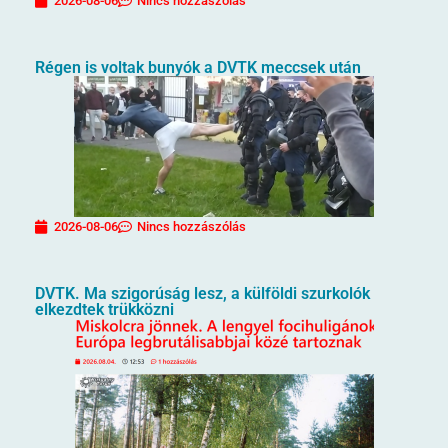
2026-08-06
Nincs hozzászólás
Régen is voltak bunyók a DVTK meccsek után
2026-08-06
Nincs hozzászólás
DVTK. Ma szigorúság lesz, a külföldi szurkolók
elkezdtek trükközni