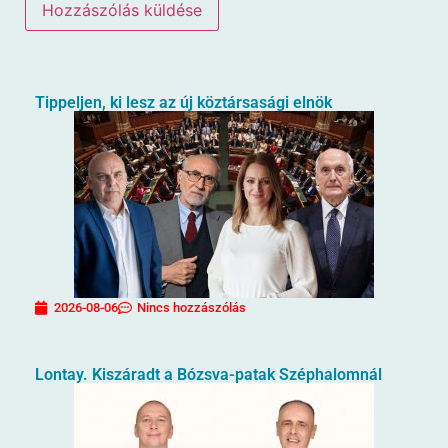
Tippeljen, ki lesz az új köztársasági elnök
2026-08-06
Nincs hozzászólás
Lontay. Kiszáradt a Bózsva-patak Széphalomnál