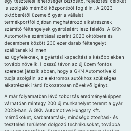
egy tesztelési lehetőséget biztosító, fejlesztési célokat
is szolgáló mérnöki központból fog állni. A 2023
októberétől üzemelő gyár a vállalat
termékportfóliójában meghatározó alkatrésznek
számító féltengelyek gyártásáért lesz felelős. A GKN
Automotive számításai szerint 2023 októbere és
decembere között 230 ezer darab féltengelyt
szállítanak ki innen
az ügyfeleknek, a gyártási kapacitást a későbbiekben
tovább növelik. Hosszú távon az új üzem fontos
szerepet játszik abban, hogy a GKN Automotive ki
tudja szolgálni az elektromos autókhoz szükséges
alkatrészek iránti fokozatosan növekvő igényt.
A már folyamatban lévő toborzás eredményeképpen
várhatóan mintegy 200 új munkahelyet teremt a gyár
2023-ban. A GKN Automotive Hungary Kft.
mérnököket, karbantartási-, minőségbiztosítási- és
tesztelési területen dolgozó technikusokat, továbbá