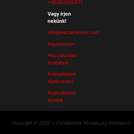
+36302600871
Vagy írjon
nekünk!
info@eszakhirnok.com
Impresszum
Hozzászólás
szabályai
Adatvédelmi
tájékoztató
Adatvédelmi
elveink
Copyright © 2020. – Északhírnök Minden jog fenntartva!