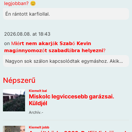
legjobban? 😊
Én rántott karfiollal.
2026.08.08. at 18:43
on
M𝗶é𝗿𝘁 𝗻𝗲𝗺 𝗮𝗸𝗮𝗿𝗷á𝗸 𝗦𝘇𝗮𝗯ó 𝗞𝗲𝘃𝗶𝗻
𝗺𝗮𝗴á𝗻𝗻𝘆𝗼𝗺𝗼𝘇ó𝘁 𝘀𝘇𝗮𝗯𝗮𝗱𝗹á𝗯𝗿𝗮 𝗵𝗲𝗹𝘆𝗲𝘇𝗻𝗶?
Nagyon sok szálon kapcsolódtak egymáshoz. Akik...
Népszerű