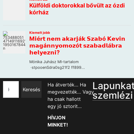
Lapunka
Ha átverték… Ha
Keresés
megvezették… Vagy
szemlézi
ha csak hallott
egy jó sztorit…
HÍVJON
MINKET!