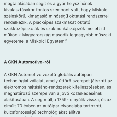
megtalálásában segít és a gyár helyszínének
kiválasztásakor fontos szempont volt, hogy Miskolc
széleskörű, kimagasló minőségű oktatási rendszerrel
rendelkezik. A piacképes szakmákat oktató
szakközépiskolák és szakmunkásképzők mellett itt
működik Magyarország második legnagyobb műszaki
egyeteme, a Miskolci Egyetem.”
A GKN Automotive-ról
A GKN Automotive vezető globális autóipari
technológiai vállalat, amely úttörő szerepet játszott az
elektromos hajtáslánc-rendszerek kifejlesztésében, és
meghatározó szerepe van a jövő közlekedésének
alakításában. A cég múltja 1759-re nyúlik vissza, és az
elmúlt 70 évben az autóipar élvonalába tartozott,
kulcsfontosságú technológiákat állítva