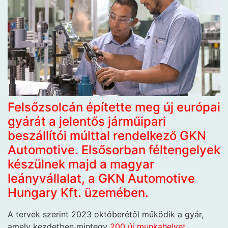
Felsőzsolcán építette meg új európai
gyárát a jelentős járműipari
beszállítói múlttal rendelkező GKN
Automotive. Elsősorban féltengelyek
készülnek majd a magyar
leányvállalat, a GKN Automotive
Hungary Kft. üzemében.
A tervek szerint 2023 októberétől működik a gyár,
amely kezdetben mintegy
200 új munkahelyet