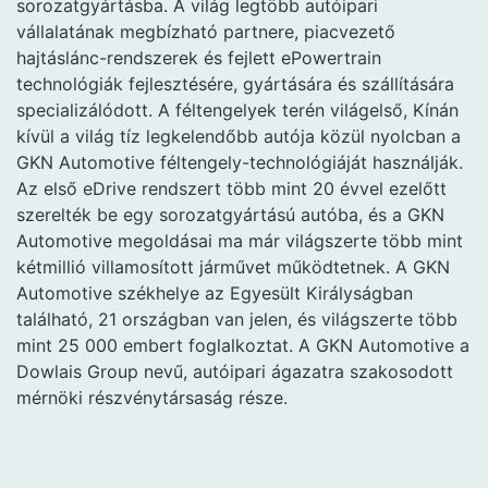
sorozatgyártásba. A világ legtöbb autóipari
vállalatának megbízható partnere, piacvezető
hajtáslánc-rendszerek és fejlett ePowertrain
technológiák fejlesztésére, gyártására és szállítására
specializálódott. A féltengelyek terén világelső, Kínán
kívül a világ tíz legkelendőbb autója közül nyolcban a
GKN Automotive féltengely-technológiáját használják.
Az első eDrive rendszert több mint 20 évvel ezelőtt
szerelték be egy sorozatgyártású autóba, és a GKN
Automotive megoldásai ma már világszerte több mint
kétmillió villamosított járművet működtetnek. A GKN
Automotive székhelye az Egyesült Királyságban
található, 21 országban van jelen, és világszerte több
mint 25 000 embert foglalkoztat. A GKN Automotive a
Dowlais Group nevű, autóipari ágazatra szakosodott
mérnöki részvénytársaság része.