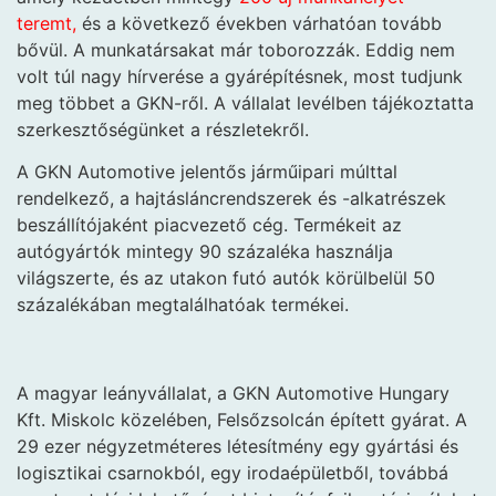
teremt,
és a következő években várhatóan tovább
bővül. A munkatársakat már toborozzák. Eddig nem
volt túl nagy hírverése a gyárépítésnek, most tudjunk
meg többet a GKN-ről. A vállalat levélben tájékoztatta
szerkesztőségünket a részletekről.
A GKN Automotive jelentős járműipari múlttal
rendelkező, a hajtásláncrendszerek és -alkatrészek
beszállítójaként piacvezető cég. Termékeit az
autógyártók mintegy 90 százaléka használja
világszerte, és az utakon futó autók körülbelül 50
százalékában megtalálhatóak termékei.
A magyar leányvállalat, a GKN Automotive Hungary
Kft. Miskolc közelében, Felsőzsolcán épített gyárat. A
29 ezer négyzetméteres létesítmény egy gyártási és
logisztikai csarnokból, egy irodaépületből, továbbá