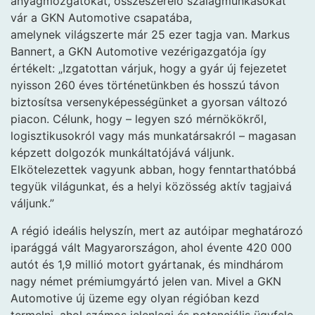
anyagmozgatókat, összeszerelő szalagmunkásokat
vár a GKN Automotive csapatába,
amelynek világszerte már 25 ezer tagja van. Markus
Bannert, a GKN Automotive vezérigazgatója így
értékelt: „Izgatottan várjuk, hogy a gyár új fejezetet
nyisson 260 éves történetünkben és hosszú távon
biztosítsa versenyképességünket a gyorsan változó
piacon. Célunk, hogy – legyen szó mérnökökről,
logisztikusokról vagy más munkatársakról – magasan
képzett dolgozók munkáltatójává váljunk.
Elkötelezettek vagyunk abban, hogy fenntarthatóbbá
tegyük világunkat, és a helyi közösség aktív tagjaivá
váljunk.”
A régió ideális helyszín, mert az autóipar meghatározó
iparággá vált Magyarországon, ahol évente 420 000
autót és 1,9 millió motort gyártanak, és mindhárom
nagy német prémiumgyártó jelen van. Mivel a GKN
Automotive új üzeme egy olyan régióban kezd
termelni, ahol számos jelenlegi és potenciális ügyfele