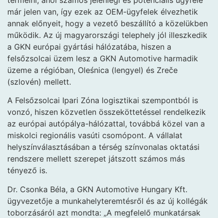
már jelen van, így ezek az OEM-ügyfelek élvezhetik
annak előnyeit, hogy a vezető beszállító a közelükben
működik. Az új magyarországi telephely jól illeszkedik
a GKN európai gyártási hálózatába, hiszen a
felsőzsolcai üzem lesz a GKN Automotive harmadik
üzeme a régióban, Oleśnica (lengyel) és Zreče
(szlovén) mellett.
A Felsőzsolcai Ipari Zóna logisztikai szempontból is
vonzó, hiszen közvetlen összeköttetéssel rendelkezik
az európai autópálya-hálózattal, továbbá közel van a
miskolci regionális vasúti csomópont. A vállalat
helyszínválasztásában a térség színvonalas oktatási
rendszere mellett szerepet játszott számos más
tényező is.
Dr. Csonka Béla, a GKN Automotive Hungary Kft.
ügyvezetője a munkahelyteremtésről és az új kollégák
toborzásáról azt mondta: „A megfelelő munkatársak