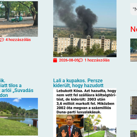
"
N
4 hozzászólás
2026-08-05
1 hozzászólás
ik.
Lali a kupakos. Persze
att tilos a
kiderült, hogy hazudott
 arlói „Suvadás
ndon