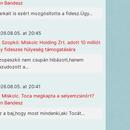
n Bandesz
arkait is ezért mozgósította a fidesz.Úgy...
26.08.05. at 20:45
n
Szopkó: Miskolc Holding Zrt. adott 10 milliót
y fideszes hülyeség támogatására
zopeszkó nem csupán hibázott,hanem
azudozott a...
26.08.05. at 20:41
n
Miskolc. Toca megkapta a selyemzsinórt?
n Bandesz
z a baj,hogy most mindenki,aki Tocát...