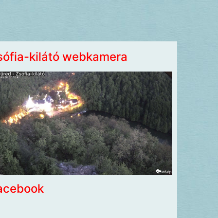
sófia-kilátó webkamera
acebook