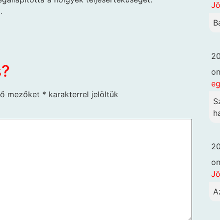
Jö
.
B
20
s?
o
eg
ző mezőket
*
karakterrel jelöltük
S
h
20
o
Jö
A