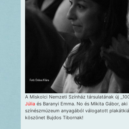
A Miskolci Nemzeti Színház társulatának új ,,10
Júlia
és Baranyi Emma. No és Mikita Gábor, aki 
színészmúzeum anyagából válogatott plakátkiál
köszönet Bujdos Tibornak!