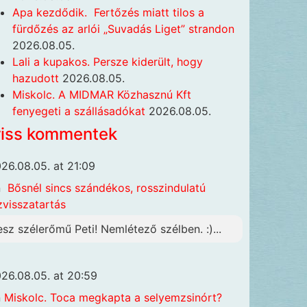
Apa kezdődik. Fertőzés miatt tilos a
fürdőzés az arlói „Suvadás Liget” strandon
2026.08.05.
Lali a kupakos. Persze kiderült, hogy
hazudott
2026.08.05.
Miskolc. A MIDMAR Közhasznú Kft
fenyegeti a szállásadókat
2026.08.05.
riss kommentek
26.08.05. at 21:09
n
Bősnél sincs szándékos, rosszindulatú
zvisszatartás
esz szélerőmű Peti! Nemlétező szélben. :)...
26.08.05. at 20:59
n
Miskolc. Toca megkapta a selyemzsinórt?