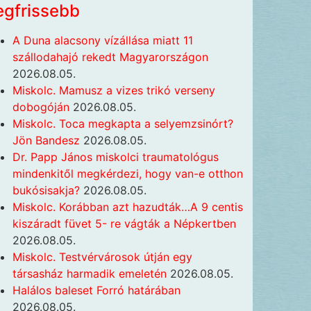
egfrissebb
A Duna alacsony vízállása miatt 11
szállodahajó rekedt Magyarországon
2026.08.05.
Miskolc. Mamusz a vizes trikó verseny
dobogóján
2026.08.05.
Miskolc. Toca megkapta a selyemzsinórt?
Jön Bandesz
2026.08.05.
Dr. Papp János miskolci traumatológus
mindenkitől megkérdezi, hogy van-e otthon
bukósisakja?
2026.08.05.
Miskolc. Korábban azt hazudták…A 9 centis
kiszáradt füvet 5- re vágták a Népkertben
2026.08.05.
Miskolc. Testvérvárosok útján egy
társasház harmadik emeletén
2026.08.05.
Halálos baleset Forró határában
2026.08.05.