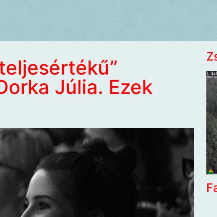
Z
teljesértékű”
Dorka Júlia. Ezek
F