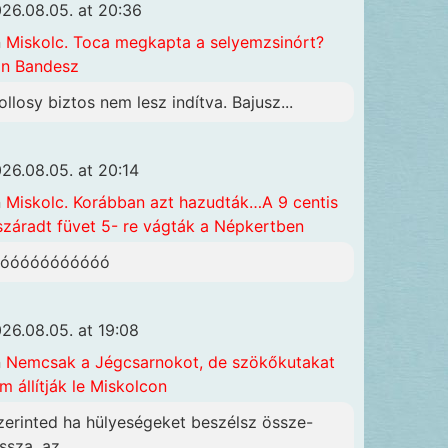
26.08.05. at 20:36
n
Miskolc. Toca megkapta a selyemzsinórt?
n Bandesz
ollosy biztos nem lesz indítva. Bajusz...
26.08.05. at 20:14
n
Miskolc. Korábban azt hazudták…A 9 centis
száradt füvet 5- re vágták a Népkertben
óóóóóóóóóóóó
26.08.05. at 19:08
n
Nemcsak a Jégcsarnokot, de szökőkutakat
m állítják le Miskolcon
zerinted ha hülyeségeket beszélsz össze-
ssza, az...