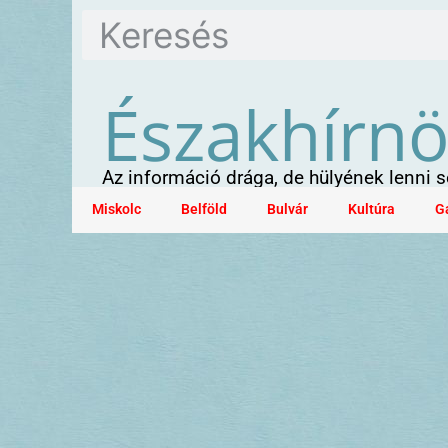
Északhírn
Az információ drága, de hülyének lenni
Miskolc
Belföld
Bulvár
Kultúra
G