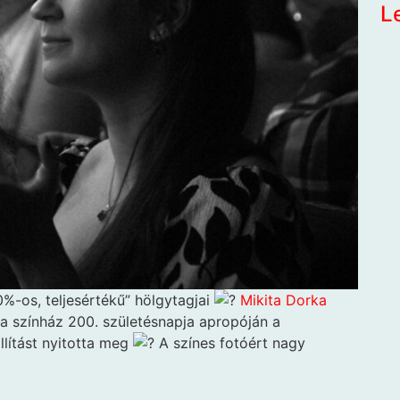
L
0%-os, teljesértékű” hölgytagjai
Mikita Dorka
a színház 200. születésnapja apropóján a
lítást nyitotta meg
A színes fotóért nagy