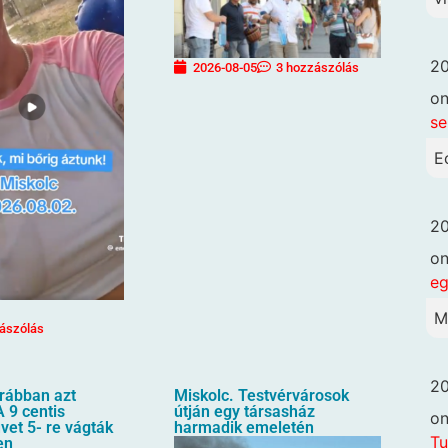
20
2026-08-05
3 hozzászólás
o
se
E
20
o
eg
M
ászólás
20
orábban azt
Miskolc. Testvérvárosok
 9 centis
útján egy társasház
o
üvet 5- re vágták
harmadik emeletén
Tu
en