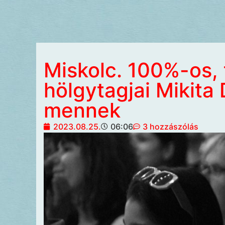
Miskolc. 100%-os, 
hölgytagjai Mikita 
mennek
2023.08.25.
06:06
3 hozzászólás