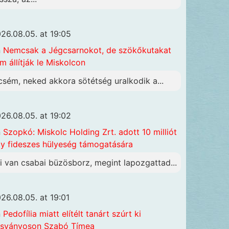
26.08.05. at 19:05
n
Nemcsak a Jégcsarnokot, de szökőkutakat
m állítják le Miskolcon
csém, neked akkora sötétség uralkodik a...
26.08.05. at 19:02
n
Szopkó: Miskolc Holding Zrt. adott 10 milliót
y fideszes hülyeség támogatására
i van csabai büzösborz, megint lapozgattad...
26.08.05. at 19:01
n
Pedofília miatt elítélt tanárt szúrt ki
sványoson Szabó Tímea