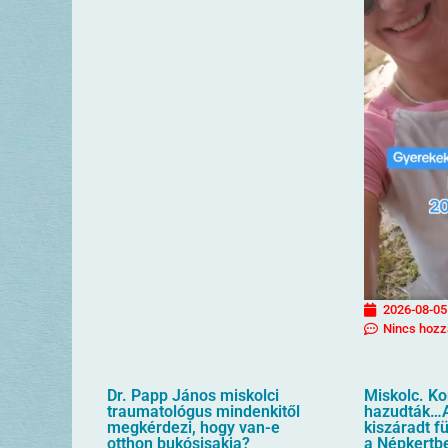
2026-08-05
Nincs hozz
Dr. Papp János miskolci
Miskolc. K
traumatológus mindenkitől
hazudták…A
megkérdezi, hogy van-e
kiszáradt f
otthon bukósisakja?
a Népkertb