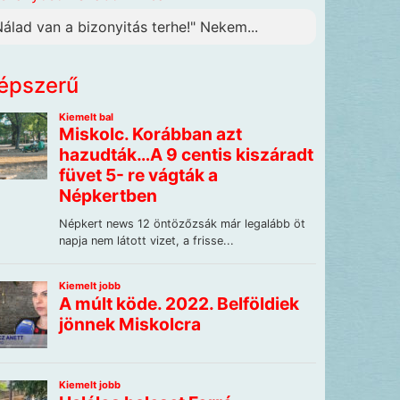
Nálad van a bizonyitás terhe!" Nekem...
épszerű