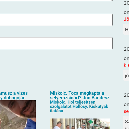
20
o
Jö
H
20
o
ki
j
amusz a vizes
Miskolc. Toca megkapta a
20
ny dobogóján
selyemzsinórt? Jön Bandesz
o
se
S
vi