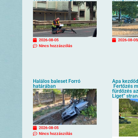
2026-08-05
2026-08-05
Nincs hozzászólás
Halálos baleset Forró
Apa kezdőd
határában
Fertőzés mi
fürdőzés az
Liget” stra
2026-08-05
Nincs hozzászólás