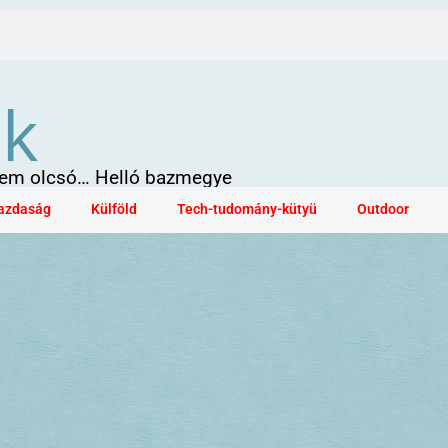
ök
 sem olcsó… Helló bazmegye
azdaság
Külföld
Tech-tudomány-kütyü
Outdoor