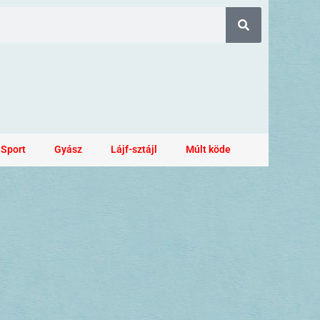
Sport
Gyász
Lájf-sztájl
Múlt köde