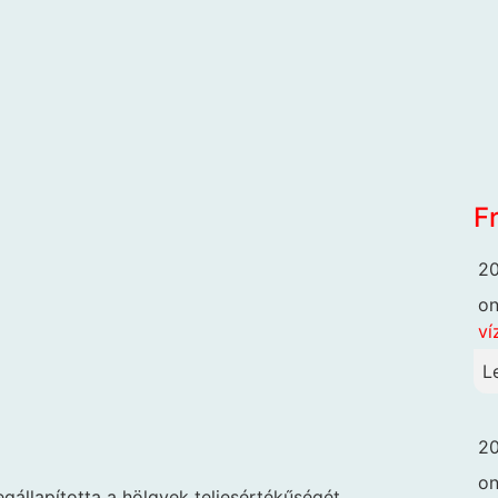
F
20
o
ví
L
20
o
állapította a hölgyek teljesértékűségét.