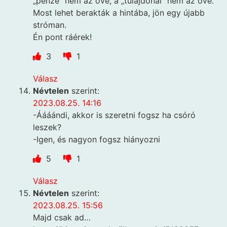
„pénze” nem az övé, a „tulajdonai” nem az övé.
Most lehet berakták a hintába, jön egy újabb
stróman.
Én pont ráérek!
3
1
Válasz
Névtelen
szerint:
2023.08.25. 14:16
-Áááándi, akkor is szeretni fogsz ha csóró
leszek?
-Igen, és nagyon fogsz hiányozni
5
1
Válasz
Névtelen
szerint:
2023.08.25. 15:56
Majd csak ad…