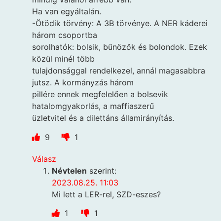
Ha van egyáltalán.
-Ötödik törvény: A 3B törvénye. A NER káderei
három csoportba
sorolhatók: bolsik, bűnözők és bolondok. Ezek
közül minél több
tulajdonsággal rendelkezel, annál magasabbra
jutsz. A kormányzás három
pillére ennek megfelelően a bolsevik
hatalomgyakorlás, a maffiaszerű
üzletvitel és a dilettáns államirányítás.
9
1
Válasz
Névtelen
szerint:
2023.08.25. 11:03
Mi lett a LER-rel, SZD-eszes?
1
1