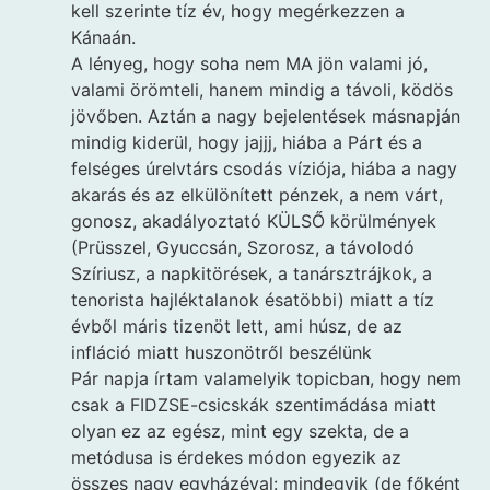
kell szerinte tíz év, hogy megérkezzen a
Kánaán.
A lényeg, hogy soha nem MA jön valami jó,
valami örömteli, hanem mindig a távoli, ködös
jövőben. Aztán a nagy bejelentések másnapján
mindig kiderül, hogy jajjj, hiába a Párt és a
felséges úrelvtárs csodás víziója, hiába a nagy
akarás és az elkülönített pénzek, a nem várt,
gonosz, akadályoztató KÜLSŐ körülmények
(Prüsszel, Gyuccsán, Szorosz, a távolodó
Szíriusz, a napkitörések, a tanársztrájkok, a
tenorista hajléktalanok ésatöbbi) miatt a tíz
évből máris tizenöt lett, ami húsz, de az
infláció miatt huszonötről beszélünk
Pár napja írtam valamelyik topicban, hogy nem
csak a FIDZSE-csicskák szentimádása miatt
olyan ez az egész, mint egy szekta, de a
metódusa is érdekes módon egyezik az
összes nagy egyházéval: mindegyik (de főként