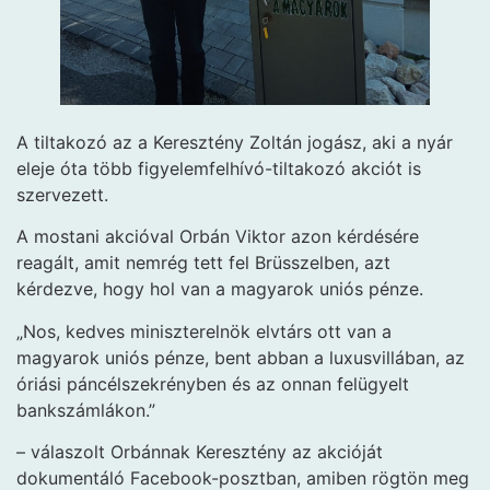
A tiltakozó az a Keresztény Zoltán jogász, aki a nyár
eleje óta több figyelemfelhívó-tiltakozó akciót is
szervezett.
A mostani akcióval Orbán Viktor azon kérdésére
reagált, amit nemrég tett fel Brüsszelben, azt
kérdezve, hogy hol van a magyarok uniós pénze.
„Nos, kedves miniszterelnök elvtárs ott van a
magyarok uniós pénze, bent abban a luxusvillában, az
óriási páncélszekrényben és az onnan felügyelt
bankszámlákon.”
– válaszolt Orbánnak Keresztény az akcióját
dokumentáló Facebook-posztban, amiben rögtön meg