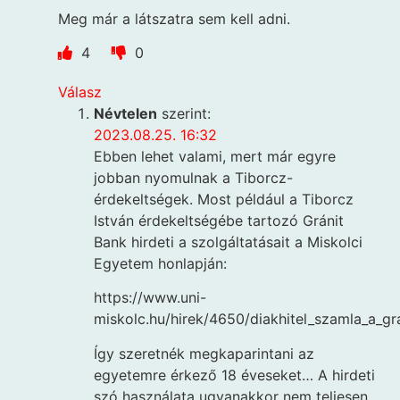
Meg már a látszatra sem kell adni.
4
0
Válasz
Névtelen
szerint:
2023.08.25. 16:32
Ebben lehet valami, mert már egyre
jobban nyomulnak a Tiborcz-
érdekeltségek. Most például a Tiborcz
István érdekeltségébe tartozó Gránit
Bank hirdeti a szolgáltatásait a Miskolci
Egyetem honlapján:
https://www.uni-
miskolc.hu/hirek/4650/diakhitel_szamla_a_gr
Így szeretnék megkaparintani az
egyetemre érkező 18 éveseket… A hirdeti
szó használata ugyanakkor nem teljesen