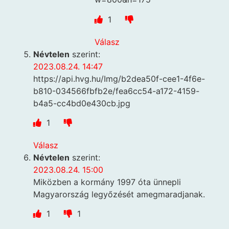
1
Válasz
Névtelen
szerint:
2023.08.24. 14:47
https://api.hvg.hu/Img/b2dea50f-cee1-4f6e-
b810-034566fbfb2e/fea6cc54-a172-4159-
b4a5-cc4bd0e430cb.jpg
1
Válasz
Névtelen
szerint:
2023.08.24. 15:00
Miközben a kormány 1997 óta ünnepli
Magyarország legyőzését amegmaradjanak.
1
1