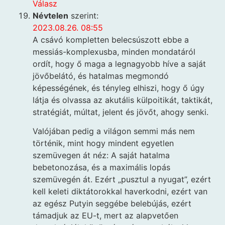
Válasz
Névtelen
szerint:
2023.08.26. 08:55
A csávó kompletten belecsúszott ebbe a
messiás-komplexusba, minden mondatáról
ordít, hogy ő maga a legnagyobb híve a saját
jövőbelátó, és hatalmas megmondó
képességének, és tényleg elhiszi, hogy ő úgy
látja és olvassa az akutális külpoitikát, taktikát,
stratégiát, múltat, jelent és jövőt, ahogy senki.
Valójában pedig a világon semmi más nem
történik, mint hogy mindent egyetlen
szemüvegen át néz: A saját hatalma
bebetonozása, és a maximális lopás
szemüvegén át. Ezért „pusztul a nyugat”, ezért
kell keleti diktátorokkal haverkodni, ezért van
az egész Putyin seggébe belebújás, ezért
támadjuk az EU-t, mert az alapvetően