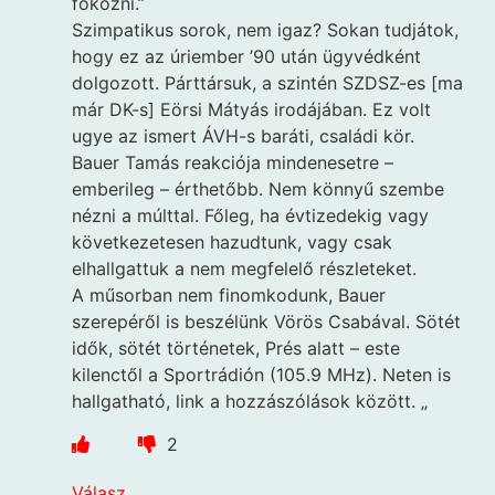
fokozni.”
Szimpatikus sorok, nem igaz? Sokan tudjátok,
hogy ez az úriember ’90 után ügyvédként
dolgozott. Párttársuk, a szintén SZDSZ-es [ma
már DK-s] Eörsi Mátyás irodájában. Ez volt
ugye az ismert ÁVH-s baráti, családi kör.
Bauer Tamás reakciója mindenesetre –
emberileg – érthetőbb. Nem könnyű szembe
nézni a múlttal. Főleg, ha évtizedekig vagy
következetesen hazudtunk, vagy csak
elhallgattuk a nem megfelelő részleteket.
A műsorban nem finomkodunk, Bauer
szerepéről is beszélünk Vörös Csabával. Sötét
idők, sötét történetek, Prés alatt – este
kilenctől a Sportrádión (105.9 MHz). Neten is
hallgatható, link a hozzászólások között. „
2
Válasz