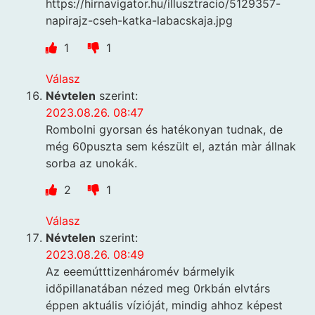
https://hirnavigator.hu/illusztracio/5129357-
napirajz-cseh-katka-labacskaja.jpg
1
1
Válasz
Névtelen
szerint:
2023.08.26. 08:47
Rombolni gyorsan és hatékonyan tudnak, de
még 60puszta sem készült el, aztán màr állnak
sorba az unokák.
2
1
Válasz
Névtelen
szerint:
2023.08.26. 08:49
Az eeemútttizenháromév bármelyik
időpillanatában nézed meg 0rkbán elvtárs
éppen aktuális vízióját, mindig ahhoz képest