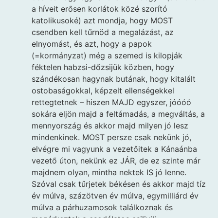
a híveit erősen korlátok közé szorító
katolikusoké) azt mondja, hogy MOST
csendben kell tűrnöd a megalázást, az
elnyomást, és azt, hogy a papok
(=kormányzat) még a szemed is kilopják
féktelen habzsi-dőzsijük közben, hogy
szándékosan hagynak butának, hogy kitalált
ostobaságokkal, képzelt ellenségekkel
rettegtetnek – hiszen MAJD egyszer, jóóóó
sokára eljön majd a feltámadás, a megváltás, a
mennyország és akkor majd milyen jó lesz
mindenkinek. MOST persze csak nekünk jó,
elvégre mi vagyunk a vezetőitek a Kánaánba
vezető úton, nekünk ez JÁR, de ez szinte már
majdnem olyan, mintha nektek IS jó lenne.
Szóval csak tűrjetek békésen és akkor majd tíz
év múlva, százötven év múlva, egymilliárd év
múlva a párhuzamosok találkoznak és