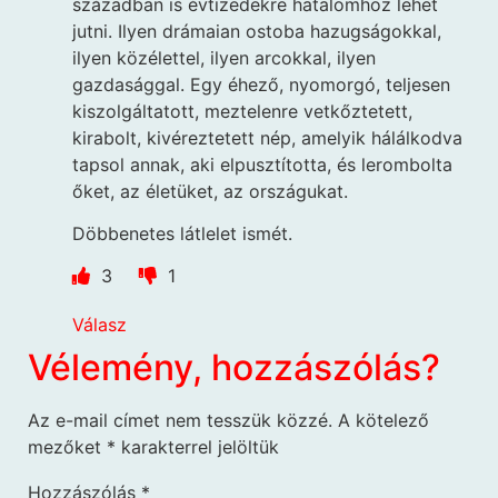
században is évtizedekre hatalomhoz lehet
jutni. Ilyen drámaian ostoba hazugságokkal,
ilyen közélettel, ilyen arcokkal, ilyen
gazdasággal. Egy éhező, nyomorgó, teljesen
kiszolgáltatott, meztelenre vetkőztetett,
kirabolt, kivéreztetett nép, amelyik hálálkodva
tapsol annak, aki elpusztította, és lerombolta
őket, az életüket, az országukat.
Döbbenetes látlelet ismét.
3
1
Válasz
Vélemény, hozzászólás?
Az e-mail címet nem tesszük közzé.
A kötelező
mezőket
*
karakterrel jelöltük
Hozzászólás
*