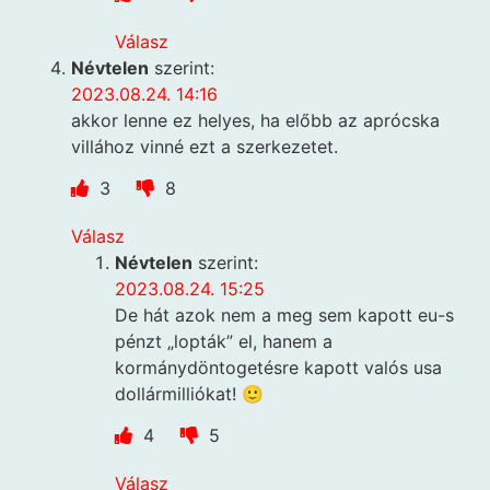
Válasz
Névtelen
szerint:
2023.08.24. 14:16
akkor lenne ez helyes, ha előbb az aprócska
villához vinné ezt a szerkezetet.
3
8
Válasz
Névtelen
szerint:
2023.08.24. 15:25
De hát azok nem a meg sem kapott eu-s
pénzt „lopták” el, hanem a
kormánydöntogetésre kapott valós usa
dollármilliókat! 🙂
4
5
Válasz