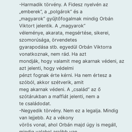
-Harmadik törvény. A Fidesz nyelvén az
„emberek”, a „polgárok” és a
„magyarok” gyűjtőfogalmak mindig Orbán
Viktort jelentik. A „magyarok”
véleménye, akarata, megsértése, sikerei,
szomorúsága, örvendetes
gyarapodása stb. egyedül Orbán Viktorra
vonatkoznak, nem rád. Ha azt
mondják, hogy valamit meg akarnak védeni, az
azt jelenti, hogy védelmi
pénzt fognak érte kérni. Ha nem értesz a
szóból, akkor szétverik, amit
meg akarnak védeni. A „család” az ő
szótárukban a maffiát jelenti, nem a
te családodat.
-Negyedik törvény. Nem ez a legalja. Mindig
van lejjebb. Az a vékony
vörös vonal, ahol Orbán majd úgy is megáll,
mindig valahol arrébb van.