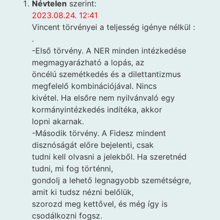
Névtelen
szerint:
2023.08.24. 12:41
Vincent törvényei a teljesség igénye nélkül :
.
-Első törvény. A NER minden intézkedése
megmagyarázható a lopás, az
öncélú szemétkedés és a dilettantizmus
megfelelő kombinációjával. Nincs
kivétel. Ha elsőre nem nyilvánvaló egy
kormányintézkedés indítéka, akkor
lopni akarnak.
-Második törvény. A Fidesz mindent
disznóságát előre bejelenti, csak
tudni kell olvasni a jelekből. Ha szeretnéd
tudni, mi fog történni,
gondolj a lehető legnagyobb szemétségre,
amit ki tudsz nézni belőlük,
szorozd meg kettővel, és még így is
csodálkozni fogsz.