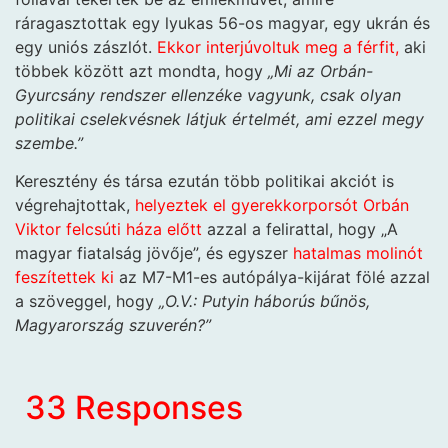
ráragasztottak egy lyukas 56-os magyar, egy ukrán és
egy uniós zászlót.
Ekkor interjúvoltuk meg a férfit,
aki
többek között azt mondta, hogy
„Mi az Orbán-
Gyurcsány rendszer ellenzéke vagyunk, csak olyan
politikai cselekvésnek látjuk értelmét, ami ezzel megy
szembe.”
Keresztény és társa ezután több politikai akciót is
végrehajtottak,
helyeztek el gyerekkorporsót Orbán
Viktor felcsúti háza előtt
azzal a felirattal, hogy „A
magyar fiatalság jövője”, és egyszer
hatalmas molinót
feszítettek ki
az M7-M1-es autópálya-kijárat fölé azzal
a szöveggel, hogy
„O.V.: Putyin háborús bűnös,
Magyarország szuverén?”
33 Responses