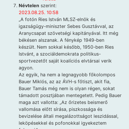
Névtelen
szerint:
2023.08.25. 10:58
„A fotón Ries István MLSZ-elnök és
igazságügy-miniszter Sebes Gusztávval, az
Aranycsapat szövetségi kapitányával. Itt még
békésen alszanak. A fénykép 1949-ben
készült. Nem sokkal később, 1950-ben Ries
Istvánt, a szociáldemokrata politikus-
sportvezetőt saját koalíciós elvtársai verik
agyon.
Az egyik, ha nem a legnagyobb főkolompos
Bauer Miklós, az az ÁVH-s főtiszt, akit fia,
Bauer Tamás még nem is olyan régen, sokat
támadott posztjában mentegetett. Pedig Bauer
maga azt vallotta: „Az őrizetes beismerő
vallomása előtt sírása, piszkossága és
bevizelése általi megalázottságot leszidással,
leköpésekkel és pofonokkal igyekeztem