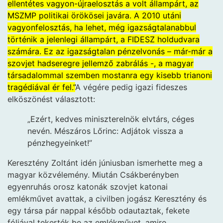
ellentétes vagyon-újraelosztás a volt állampárt, az
MSZMP politikai örökösei javára. A 2010 utáni
vagyonfelosztás, ha lehet, még igazságtalanabbul
történik a jelenlegi állampárt, a FIDESZ holdudvara
számára. Ez az igazságtalan pénzelvonás – már-már a
szovjet hadseregre jellemző zabrálás -, a magyar
társadalommal szemben mostanra egy kisebb trianoni
tragédiával ér fel.”
A végére pedig igazi fideszes
elköszönést választott:
„Ezért, kedves miniszterelnök elvtárs, céges
nevén. Mészáros Lőrinc: Adjátok vissza a
pénzhegyeinket!”
Keresztény Zoltánt idén júniusban ismerhette meg a
magyar közvélemény. Miután Csákberényben
egyenruhás orosz katonák szovjet katonai
emlékművet avattak, a civilben jogász Keresztény és
egy társa pár nappal később odautaztak, fekete
fóliával tekerték be az emlékművet, amire