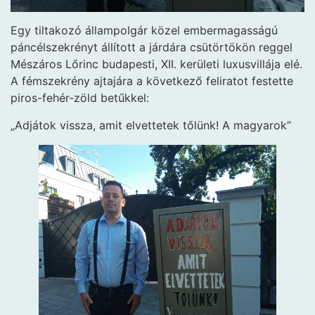
Egy tiltakozó állampolgár közel embermagasságú
páncélszekrényt állított a járdára csütörtökön reggel
Mészáros Lőrinc budapesti, XII. kerületi luxusvillája elé.
A fémszekrény ajtajára a következő feliratot festette
piros-fehér-zöld betűkkel:
„Adjátok vissza, amit elvettetek tőlünk! A magyarok”