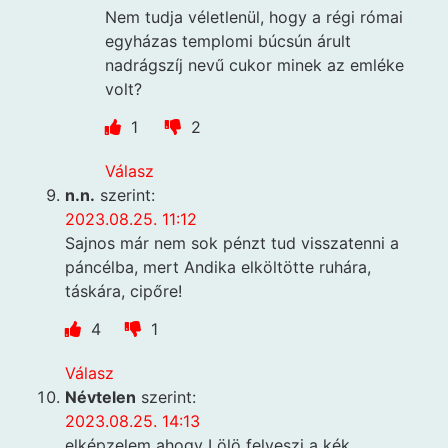
Nem tudja véletlenül, hogy a régi római
egyházas templomi búcsún árult
nadrágszíj nevű cukor minek az emléke
volt?
1
2
Válasz
n.n.
szerint:
2023.08.25. 11:12
Sajnos már nem sok pénzt tud visszatenni a
páncélba, mert Andika elköltötte ruhára,
táskára, cipőre!
4
1
Válasz
Névtelen
szerint:
2023.08.25. 14:13
elképzelem ahogy Lölö felveszi a kék