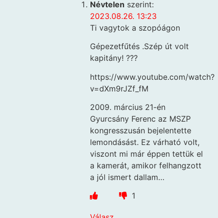
Névtelen
szerint:
2023.08.26. 13:23
Ti vagytok a szopóágon
Gépezetfűtés .Szép út volt
kapitány! ???
https://www.youtube.com/watch?
v=dXm9rJZf_fM
2009. március 21-én
Gyurcsány Ferenc az MSZP
kongresszusán bejelentette
lemondásást. Ez várható volt,
viszont mi már éppen tettük el
a kamerát, amikor felhangzott
a jól ismert dallam…
1
Válasz