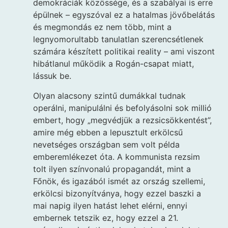
demokráciák közössége, és a szabályai is erre
épülnek – egyszóval ez a hatalmas jövőbelátás
és megmondás ez nem több, mint a
legnyomorultabb tanulatlan szerencsétlenek
számára készített politikai reality – ami viszont
hibátlanul működik a Rogán-csapat miatt,
lássuk be.
Olyan alacsony szintű dumákkal tudnak
operálni, manipulálni és befolyásolni sok millió
embert, hogy „megvédjük a rezsicsökkentést”,
amire még ebben a lepusztult erkölcsű
nevetséges országban sem volt példa
emberemlékezet óta. A kommunista rezsim
tolt ilyen színvonalú propagandát, mint a
Főnök, és igazából ismét az ország szellemi,
erkölcsi bizonyítványa, hogy ezzel baszki a
mai napig ilyen hatást lehet elérni, ennyi
embernek tetszik ez, hogy ezzel a 21.