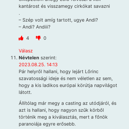
kantárost és visszamegy cirkókat savazni
.
– Szép volt amíg tartott, ugye Andi?
– Andi? Andiii?
4
0
Válasz
Névtelen
szerint:
2023.08.25. 14:13
Pár helyről hallani, hogy lejárt Lőrinc
szavatossági ideje és nem véletlen az sem,
hogy a kis ladikos európai körútja napvilágot
látott.
Állítólag már megy a casting az utódjáról, és
azt is hallani, hogy nagyon szűk körből
történik meg a kiválasztás, mert a főnök
paranoiája egyre erősebb.