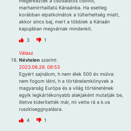
megérkeztek a csodálatos csilivili,
marhamirrhaillatú Kánaánba. Ha esetleg
korábban elpatkolnátok a túlterheltség miatt,
akkor sincs baj, mert a többiek a Kánaán
kapujában megvárnak mindenkit.
3
1
Válasz
Névtelen
szerint:
2023.08.26. 08:53
Egyért sajnálom, h nem élek 500 év múlva:
nem fogom látni, h a történelemkönyvek a
magyarság Európa és a világ történetének
egyik legkártékonyabb alakjaként mutatják be,
illetve kiderítették már, mi vette rá a k.va
ruszkiseggnyalásra.
4
1