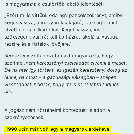
is magyarázta a csütörtöki akció jelentését:
„Ezért mi is vittünk oda egy páncélszekrényt, amibe
kérjük vissza, a magyaroknak járó, igazságtalanul
elvett uniós milliárdokat. Kérjük vissza, mert
szükségünk van rá: kell kórházra, iskolára, vasútra,
rezsire és a fiatalok jövőjére.”
Keresztény Zoltán ezután azt magyarázta, hogy
szerinte
„nem keresztényi cselekedet elvenni a másét.
De ha már így történt, az igazán keresztényi dolog az
lenne, ha most – a gazdasági válságban – szépen
visszaadnák nekünk, hogy mi is saját lábra tudjunk
állni.”
A jogász némi történelmi kontextust is adott a
szekrényezésnek:
„1990 után már volt egy a magyarok érdekével