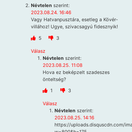
Névtelen
szerint:
2023.08.24. 16:46
Vagy Hatvanpusztára, esetleg a Kövér-
villához! Ugye, szivacsagyú fidesznyik!
5
3
Válasz
Névtelen
szerint:
2023.08.25. 11:08
Hova ez beképzelt szadeszes
önteltség?
1
3
Válasz
Névtelen
szerint:
2023.08.25. 14:16
https://uploads.disquscdn.com/
w=800&h=175