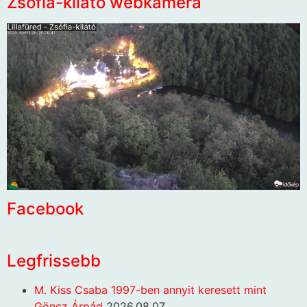
Zsófia-kilátó webkamera
Facebook
Legfrissebb
M. Kiss Csaba 1997-ben annyit keresett mint
Göncz Árpád
2026.08.07.