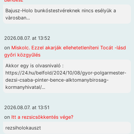
Bajusz-Holo bunkóstestvéreknek nincs esélyük a
vàrosban...
2026.08.07. at 13:52
on
Miskolc. Ezzel akarják ellehetetleníteni Tocát -lásd
győri közgyűlés
Akkor egy is olvasnivaló :
https://24.hu/belfold/2024/10/08/gyor-polgarmester-
dezsi-csaba-pinter-bence-alktomanybirosag-
kormanyhivatal/...
2026.08.07. at 13:51
on
Itt a rezsicsökkentés vége?
rezsiholokauszt