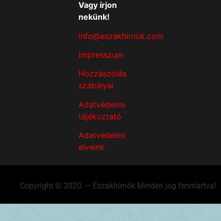
Vagy írjon
nekünk!
info@eszakhirnok.com
Impresszum
Hozzászólás
szabályai
Adatvédelmi
tájékoztató
Adatvédelmi
elveink
Copyright © 2020. – Északhírnök Minden jog fenntartva!