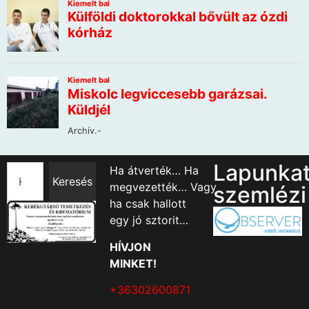
Lapunka
Ha átverték… Ha
Keresés
megvezették… Vagy
szemlézi
ha csak hallott
egy jó sztorit…
HÍVJON
MINKET!
+36302600871