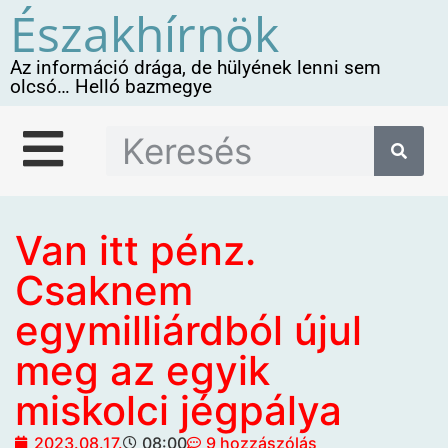
Északhírnök
Az információ drága, de hülyének lenni sem
olcsó… Helló bazmegye
Van itt pénz.
Csaknem
egymilliárdból újul
meg az egyik
miskolci jégpálya
2023.08.17.
08:00
9 hozzászólás