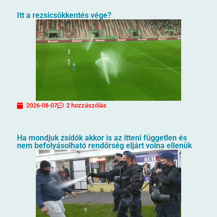
Itt a rezsicsökkentés vége?
2026-08-07
2 hozzászólás
Ha mondjuk zsídók akkor is az itteni független és
nem befolyásolható rendőrség eljárt volna ellenük