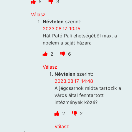
5
3
Válasz
Névtelen
szerint:
2023.08.17. 10:15
Hát Pató Pali ehetségéből max. a
npelem a saját házára
2
6
Válasz
Névtelen
szerint:
2023.08.17. 14:48
A jégcsarnok mióta tartozik a
város által fenntartott
intézmények közé?
2
2
Válasz