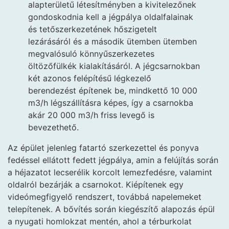
alapterületű létesítményben a kivitelezőnek
gondoskodnia kell a jégpálya oldalfalainak
és tetőszerkezetének hőszigetelt
lezárásáról és a második ütemben ütemben
megvalósuló könnyűszerkezetes
öltözőfülkék kialakításáról. A jégcsarnokban
két azonos felépítésű légkezelő
berendezést építenek be, mindkettő 10 000
m3/h légszállításra képes, így a csarnokba
akár 20 000 m3/h friss levegő is
bevezethető.
Az épület jelenleg fatartó szerkezettel és ponyva
fedéssel ellátott fedett jégpálya, amin a felújítás során
a héjazatot lecserélik korcolt lemezfedésre, valamint
oldalról bezárják a csarnokot. Kiépítenek egy
videómegfigyelő rendszert, továbbá napelemeket
telepítenek. A bővítés során kiegészítő alapozás épül
a nyugati homlokzat mentén, ahol a térburkolat