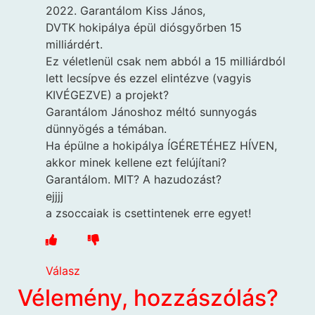
2022. Garantálom Kiss János,
DVTK hokipálya épül diósgyőrben 15
milliárdért.
Ez véletlenül csak nem abból a 15 milliárdból
lett lecsípve és ezzel elintézve (vagyis
KIVÉGEZVE) a projekt?
Garantálom Jánoshoz méltó sunnyogás
dünnyögés a témában.
Ha épülne a hokipálya ÍGÉRETÉHEZ HÍVEN,
akkor minek kellene ezt felújítani?
Garantálom. MIT? A hazudozást?
ejjjj
a zsoccaiak is csettintenek erre egyet!
Válasz
Vélemény, hozzászólás?