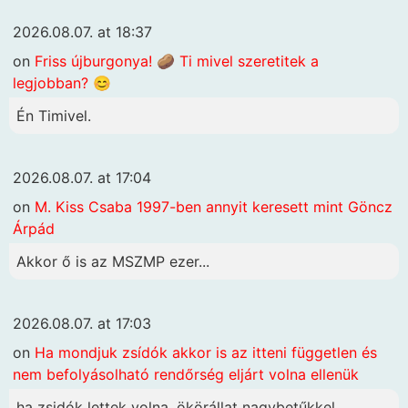
2026.08.07. at 18:37
on
Friss újburgonya! 🥔 Ti mivel szeretitek a
legjobban? 😊
Én Timivel.
2026.08.07. at 17:04
on
M. Kiss Csaba 1997-ben annyit keresett mint Göncz
Árpád
Akkor ő is az MSZMP ezer...
2026.08.07. at 17:03
on
Ha mondjuk zsídók akkor is az itteni független és
nem befolyásolható rendőrség eljárt volna ellenük
ha zsidók lettek volna, ökörállat nagybetűkkel...