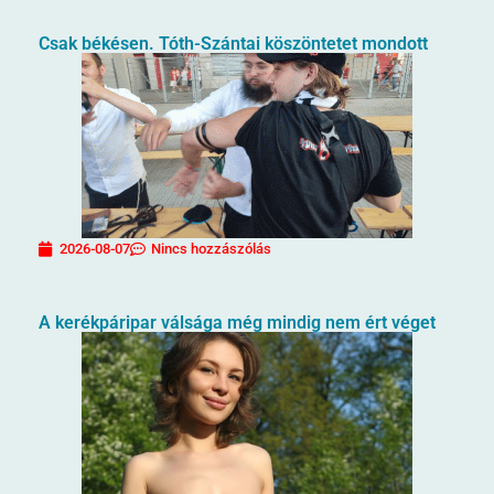
Csak békésen. Tóth-Szántai köszöntetet mondott
2026-08-07
Nincs hozzászólás
A kerékpáripar válsága még mindig nem ért véget