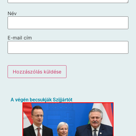
Név
E-mail cím
A végén becsukják Szijjártót