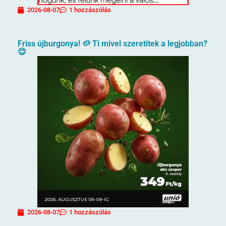
2026-08-07
1 hozzászólás
Friss újburgonya! 🥔 Ti mivel szeretitek a legjobban?
😊
2026-08-07
1 hozzászólás