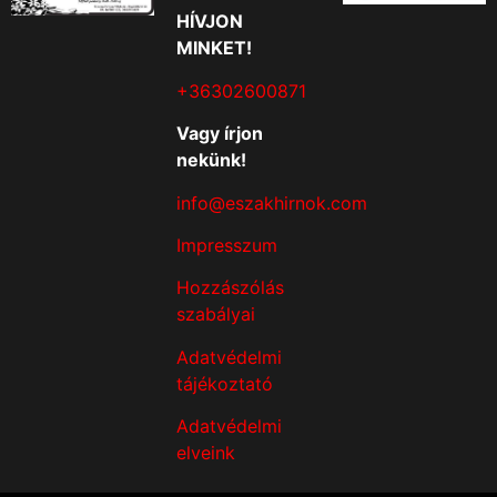
HÍVJON
MINKET!
+36302600871
Vagy írjon
nekünk!
info@eszakhirnok.com
Impresszum
Hozzászólás
szabályai
Adatvédelmi
tájékoztató
Adatvédelmi
elveink