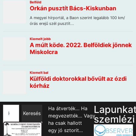
Lapunka
Ha átverték… Ha
Keresés
megvezették… Vagy
szemlézi
ha csak hallott
egy jó sztorit…