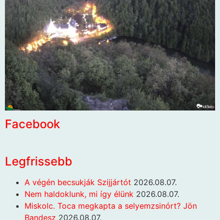
Facebook
Legfrissebb
A végén becsukják Szijjártót
2026.08.07.
Nem haldoklunk, mi így élünk
2026.08.07.
Miskolc. Toca megkapta a selyemzsinórt? Jön
Bandesz
2026.08.07.