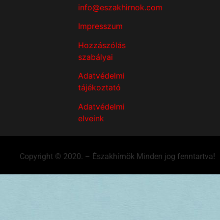
info@eszakhirnok.com
Impresszum
Hozzászólás
szabályai
Adatvédelmi
tájékoztató
Adatvédelmi
elveink
Copyright © 2020. – Északhírnök Minden jog fenntartva!