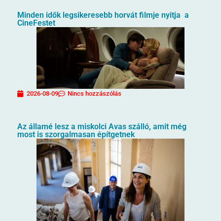
Minden idők legsikeresebb horvát filmje nyitja a
CineFestet
2026-08-09
Nincs hozzászólás
Az államé lesz a miskolci Avas szálló, amit még
most is szorgalmasan építgetnek