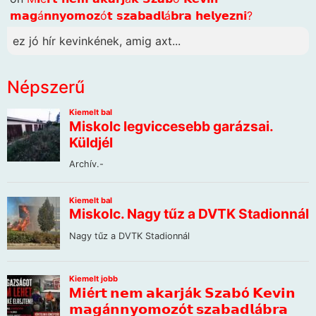
𝗺𝗮𝗴á𝗻𝗻𝘆𝗼𝗺𝗼𝘇ó𝘁 𝘀𝘇𝗮𝗯𝗮𝗱𝗹á𝗯𝗿𝗮 𝗵𝗲𝗹𝘆𝗲𝘇𝗻𝗶?
ez jó hír kevinkének, amig axt...
Népszerű