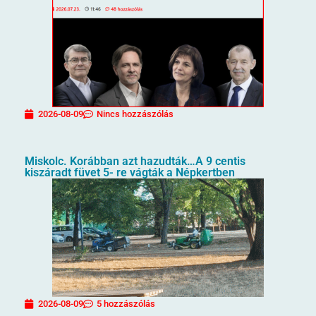
2026-08-09
Nincs hozzászólás
Miskolc. Korábban azt hazudták…A 9 centis
kiszáradt füvet 5- re vágták a Népkertben
2026-08-09
5 hozzászólás