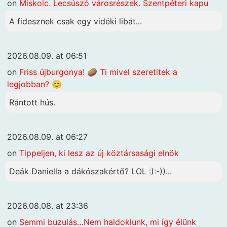
on
Miskolc. Lecsúszó városrészek. Szentpéteri kapu
A fidesznek csak egy vidéki libát...
2026.08.09. at 06:51
on
Friss újburgonya! 🥔 Ti mivel szeretitek a
legjobban? 😊
Rántott hús.
2026.08.09. at 06:27
on
Tippeljen, ki lesz az új köztársasági elnök
Deák Daniella a dákószakértő? LOL :):-))...
2026.08.08. at 23:36
on
Semmi buzulás…Nem haldoklunk, mi így élünk