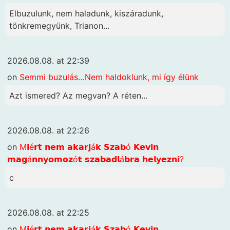
Elbuzulunk, nem haladunk, kiszáradunk,
tönkremegyünk, Trianon...
2026.08.08. at 22:39
on
Semmi buzulás…Nem haldoklunk, mi így élünk
Azt ismered? Az megvan? A réten...
2026.08.08. at 22:26
on
M𝗶é𝗿𝘁 𝗻𝗲𝗺 𝗮𝗸𝗮𝗿𝗷á𝗸 𝗦𝘇𝗮𝗯ó 𝗞𝗲𝘃𝗶𝗻
𝗺𝗮𝗴á𝗻𝗻𝘆𝗼𝗺𝗼𝘇ó𝘁 𝘀𝘇𝗮𝗯𝗮𝗱𝗹á𝗯𝗿𝗮 𝗵𝗲𝗹𝘆𝗲𝘇𝗻𝗶?
c
2026.08.08. at 22:25
on
M𝗶é𝗿𝘁 𝗻𝗲𝗺 𝗮𝗸𝗮𝗿𝗷á𝗸 𝗦𝘇𝗮𝗯ó 𝗞𝗲𝘃𝗶𝗻