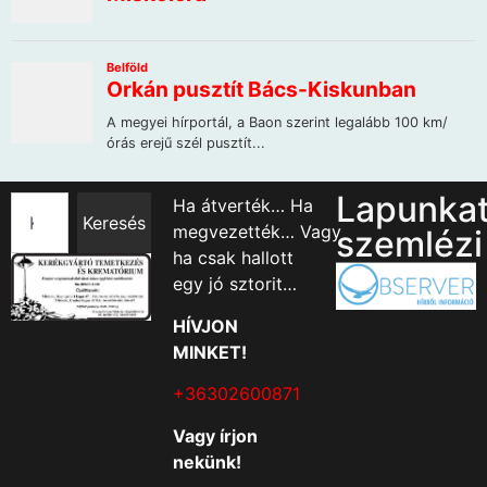
Lapunka
Ha átverték… Ha
Keresés
megvezették… Vagy
szemlézi
ha csak hallott
egy jó sztorit…
HÍVJON
MINKET!
+36302600871
Vagy írjon
nekünk!