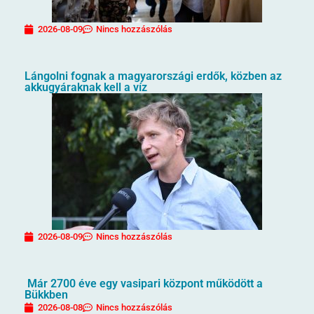
2026-08-09
Nincs hozzászólás
Lángolni fognak a magyarországi erdők, közben az
akkugyáraknak kell a víz
2026-08-09
Nincs hozzászólás
Már 2700 éve egy vasipari központ működött a
Bükkben
2026-08-08
Nincs hozzászólás