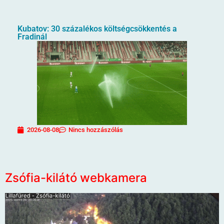
Kubatov: 30 százalékos költségcsökkentés a
Fradinál
2026-08-08
Nincs hozzászólás
Zsófia-kilátó webkamera