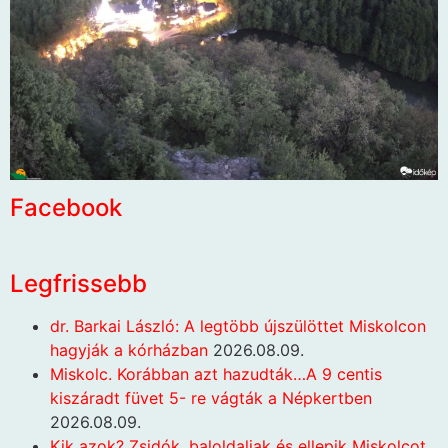
Facebook
Legfrissebb
dr. Barkai László: A legtöbb újszülöttet Miskolcon
hagyják a kórházban
2026.08.09.
Miskolc. Korábban azt hazudták…A 9 centis
kiszáradt füvet 5- re vágták a Népkertben
2026.08.09.
Kik azok? Zsidók, baloldaliak és ellepik Miskolcot