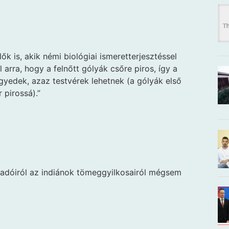
 is, akik némi biológiai ismeretterjesztéssel
l arra, hogy a felnőtt gólyák csőre piros, így a
gyedek, azaz testvérek lehetnek (a gólyák első
 pirossá).”
madóiról az indiánok tömeggyilkosairól mégsem