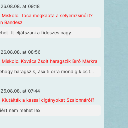
26.08.08. at 09:18
n
Miskolc. Toca megkapta a selyemzsinórt?
n Bandesz
ehet itt eljátszani a fideszes nagy...
26.08.08. at 08:56
n
Miskolc. Kovács Zsolt haragszik Bíró Márkra
ehogy haragszik, Zsxlti orra mondig kicsit...
26.08.08. at 07:44
n
Kiutálták a kassai cigányokat Szalonnáról?
iért nem mehet lex