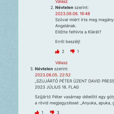
Válasz
Névtelen
szerint:
2023.08.06. 16:48
Szóval miért írta meg magány
Angelának.
Ellőtte felhívta a Klárát?
Erről beszélj!
2
1
Válasz
Névtelen
szerint:
2023.08.05. 22:52
„SZIJJÁRTÓ PÉTER ÜZENT DAVID PRE
2023 JÚLIUS 18. FLAG
Szijjártó Péter vasárnap délelőtt egy gól
a rövid megjegyzéssel: „Anyuka, apuka, 
1
3