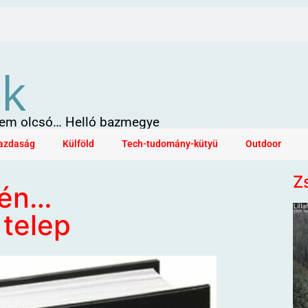
ök
 sem olcsó… Helló bazmegye
azdaság
Külföld
Tech-tudomány-kütyü
Outdoor
Z
sén…
 telep