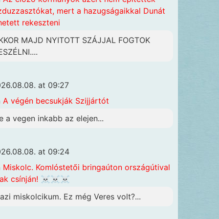
zduzzasztókat, mert a hazugságaikkal Dunát
hetett rekeszteni
KKOR MAJD NYITOTT SZÁJJAL FOGTOK
ESZÉLNI....
26.08.08. at 09:27
n
A végén becsukják Szijjártót
e a vegen inkabb az elejen...
26.08.08. at 09:24
n
Miskolc. Komlóstetői bringaúton országútival
ak csínján! ☠️☠️☠️
gazi miskolcikum. Ez még Veres volt?...