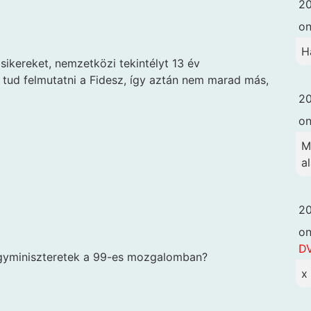
20
o
H
ikereket, nemzetközi tekintélyt 13 év
ud felmutatni a Fidesz, így aztán nem marad más,
20
o
M
a
20
o
DV
yminiszteretek a 99-es mozgalomban?
x