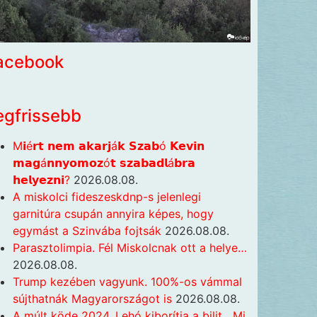
acebook
egfrissebb
M𝗶é𝗿𝘁 𝗻𝗲𝗺 𝗮𝗸𝗮𝗿𝗷á𝗸 𝗦𝘇𝗮𝗯ó 𝗞𝗲𝘃𝗶𝗻
𝗺𝗮𝗴á𝗻𝗻𝘆𝗼𝗺𝗼𝘇ó𝘁 𝘀𝘇𝗮𝗯𝗮𝗱𝗹á𝗯𝗿𝗮
𝗵𝗲𝗹𝘆𝗲𝘇𝗻𝗶?
2026.08.08.
A miskolci fideszeskdnp-s jelenlegi
garnitúra csupán annyira képes, hogy
egymást a Szinvába fojtsák
2026.08.08.
Parasztolimpia. Fél Miskolcnak ott a helye…
2026.08.08.
Trump kezében vagyunk. 100%-os vámmal
sújthatnák Magyarországot is
2026.08.08.
A múlt köde 2024. Lehó kiborítja a bilit. „Mi