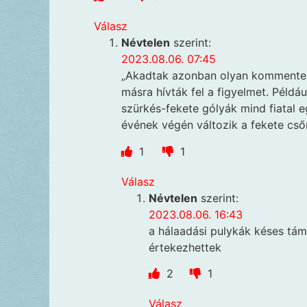
Válasz
Névtelen
szerint:
2023.08.06. 07:45
„Akadtak azonban olyan kommentelők
másra hívták fel a figyelmet. Példáu
szürkés-fekete gólyák mind fiatal e
évének végén változik a fekete csőr
1
1
Válasz
Névtelen
szerint:
2023.08.06. 16:43
a hálaadási pulykák késes tá
értekezhettek
2
1
Válasz