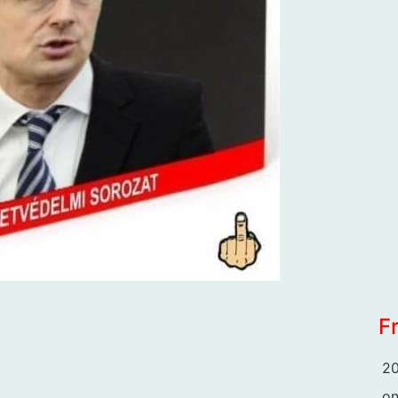
F
20
o