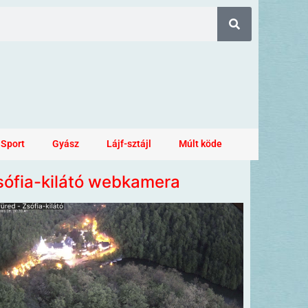
Sport
Gyász
Lájf-sztájl
Múlt köde
sófia-kilátó webkamera