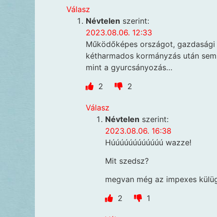
Válasz
Névtelen
szerint:
2023.08.06. 12:33
Működőképes országot, gazdasági s
kétharmados kormányzás után sem t
mint a gyurcsányozás…
2
2
Válasz
Névtelen
szerint:
2023.08.06. 16:38
Húúúúúúúúúúúú wazze!
Mit szedsz?
megvan még az impexes külüg
2
1