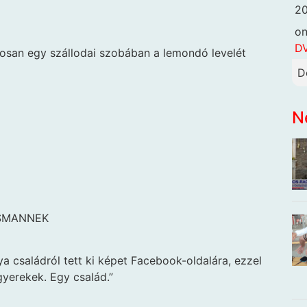
20
o
DV
osan egy szállodai szobában a lemondó levelét
D
N
SSMANNEK
ya családról tett ki képet Facebook-oldalára, ezzel
gyerekek. Egy család.”