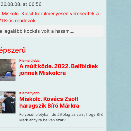
26.08.08. at 06:56
n
Miskolc. Kicsit körülményesen verekedtek a
TK-ás rendezők
e legalább kockás volt a hasam....
épszerű