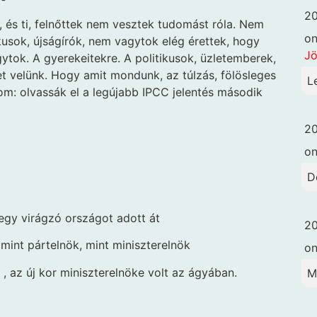
20
k, és ti, felnőttek nem vesztek tudomást róla. Nem
o
kusok, újságírók, nem vagytok elég érettek, hogy
Jö
tok. A gyerekeitekre. A politikusok, üzletemberek,
t velünk. Hogy amit mondunk, az túlzás, fölösleges
L
m: olvassák el a legújabb IPCC jelentés második
20
o
D
gy virágzó országot adott át
20
mint pártelnök, mint miniszterelnök
o
, az új kor miniszterelnöke volt az ágyában.
M