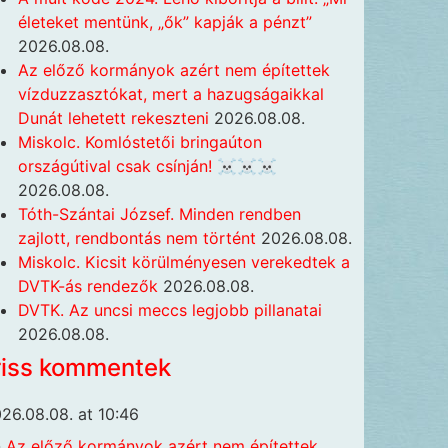
életeket mentünk, „ők” kapják a pénzt”
2026.08.08.
Az előző kormányok azért nem építettek
vízduzzasztókat, mert a hazugságaikkal
Dunát lehetett rekeszteni
2026.08.08.
Miskolc. Komlóstetői bringaúton
országútival csak csínján! ☠️☠️☠️
2026.08.08.
Tóth-Szántai József. Minden rendben
zajlott, rendbontás nem történt
2026.08.08.
Miskolc. Kicsit körülményesen verekedtek a
DVTK-ás rendezők
2026.08.08.
DVTK. Az uncsi meccs legjobb pillanatai
2026.08.08.
riss kommentek
26.08.08. at 10:46
n
Az előző kormányok azért nem építettek