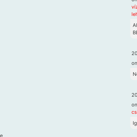
ví
le
A
B
20
o
N
20
o
cs
I
ge