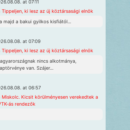
26.08.08. at 07:11
n
Tippeljen, ki lesz az új köztársasági elnök
a majd a bakui gyilkos kisfiától...
26.08.08. at 07:09
n
Tippeljen, ki lesz az új köztársasági elnök
agyarországnak nincs alkotmánya,
laptörvénye van. Szájer...
26.08.08. at 06:57
n
Miskolc. Kicsit körülményesen verekedtek a
TK-ás rendezők