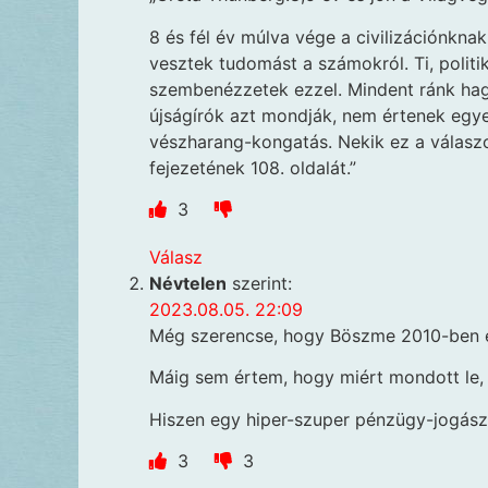
8 és fél év múlva vége a civilizációnkna
vesztek tudomást a számokról. Ti, politi
szembenézzetek ezzel. Mindent ránk hagy
újságírók azt mondják, nem értenek egye
vészharang-kongatás. Nekik ez a válaszo
fejezetének 108. oldalát.”
3
Válasz
Névtelen
szerint:
2023.08.05. 22:09
Még szerencse, hogy Böszme 2010-ben e
Máig sem értem, hogy miért mondott le, 
Hiszen egy hiper-szuper pénzügy-jogász 
3
3