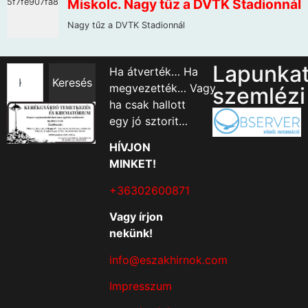
Lapunka
Ha átverték… Ha
Keresés
megvezették… Vagy
szemlézi
ha csak hallott
egy jó sztorit…
HÍVJON
MINKET!
+36302600871
Vagy írjon
nekünk!
info@eszakhirnok.com
Impresszum