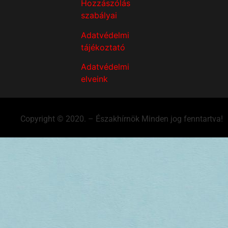
Hozzászólás
szabályai
Adatvédelmi
tájékoztató
Adatvédelmi
elveink
Copyright © 2020. – Északhírnök Minden jog fenntartva!