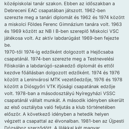
középiskolai tanár szakon. Ebben az időszakban a
Debreceni EAC csapatában játszott. 1962-ben
szerezte meg a tanári diplomát és 1962 és 1974 között
a miskolci Földes Ferenc Gimnázium tanára volt. 1963
és 1969 között az NB I B-ben szereplő Miskolci VSC
játékosa volt. Az aktív labdarúgást 1969-ben fejezte
be.
1970-től 1974-ig edzőként dolgozott a Hejőcsaba
csapatánál. 1974-ben szerezte meg a Testnevelési
Főiskolán a labdarúgó-szakedző diplomát és ettől
kezdve főállásban dolgozott edzőként. 1974 és 1976
között a Leninvárosi MTK vezetőedzője, 1976 és 1978
között a Diósgyőri VTK ifjúsági csapatának edzője
volt. 1978-ban a másodosztályú Nyíregyházi VSSC
csapatánál vállalt munkát. A második idényben sikerült
az első osztályba való feljutás a klub történetében
először. A következő idényben a hetedik helyen
végzett a csapattal az élvonalban. 1981-ben az Újpesti
Dózsához szerződött. A lilákkal két magyar