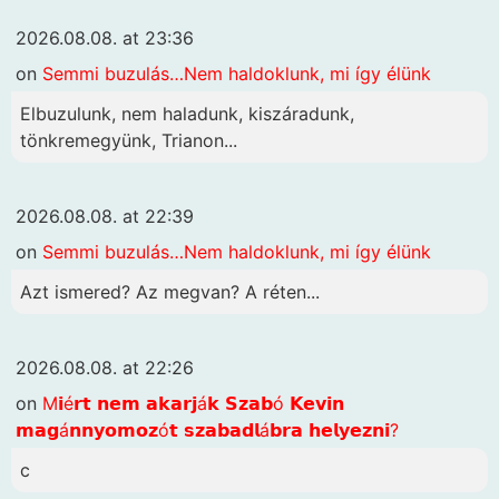
2026.08.08. at 23:36
on
Semmi buzulás…Nem haldoklunk, mi így élünk
Elbuzulunk, nem haladunk, kiszáradunk,
tönkremegyünk, Trianon...
2026.08.08. at 22:39
on
Semmi buzulás…Nem haldoklunk, mi így élünk
Azt ismered? Az megvan? A réten...
2026.08.08. at 22:26
on
M𝗶é𝗿𝘁 𝗻𝗲𝗺 𝗮𝗸𝗮𝗿𝗷á𝗸 𝗦𝘇𝗮𝗯ó 𝗞𝗲𝘃𝗶𝗻
𝗺𝗮𝗴á𝗻𝗻𝘆𝗼𝗺𝗼𝘇ó𝘁 𝘀𝘇𝗮𝗯𝗮𝗱𝗹á𝗯𝗿𝗮 𝗵𝗲𝗹𝘆𝗲𝘇𝗻𝗶?
c