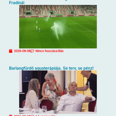
Fradinál
2026-08-08
Nincs hozzászólás
Barlangfürdő aquaterápiája. Se terv, se pénz!