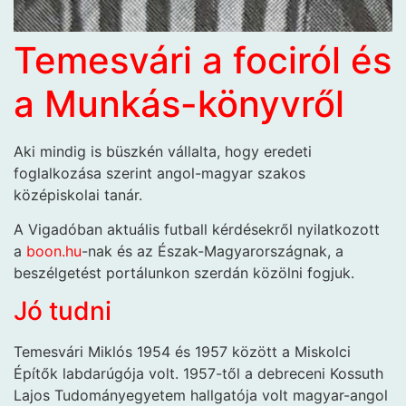
Temesvári a fociról és
a Munkás-könyvről
Aki mindig is büszkén vállalta, hogy eredeti
foglalkozása szerint angol-magyar szakos
középiskolai tanár.
A Vigadóban aktuális futball kérdésekről nyilatkozott
a
boon.hu
-nak és az Észak-Magyarországnak, a
beszélgetést portálunkon szerdán közölni fogjuk.
Jó tudni
Temesvári Miklós 1954 és 1957 között a Miskolci
Építők labdarúgója volt. 1957-től a debreceni Kossuth
Lajos Tudományegyetem hallgatója volt magyar-angol