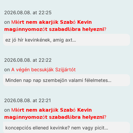
2026.08.08. at 22:25
on
M𝗶é𝗿𝘁 𝗻𝗲𝗺 𝗮𝗸𝗮𝗿𝗷á𝗸 𝗦𝘇𝗮𝗯ó 𝗞𝗲𝘃𝗶𝗻
𝗺𝗮𝗴á𝗻𝗻𝘆𝗼𝗺𝗼𝘇ó𝘁 𝘀𝘇𝗮𝗯𝗮𝗱𝗹á𝗯𝗿𝗮 𝗵𝗲𝗹𝘆𝗲𝘇𝗻𝗶?
ez jó hír kevinkének, amig axt...
2026.08.08. at 22:22
on
A végén becsukják Szijjártót
Minden nap nap szembejön valami félelmetes...
2026.08.08. at 22:21
on
M𝗶é𝗿𝘁 𝗻𝗲𝗺 𝗮𝗸𝗮𝗿𝗷á𝗸 𝗦𝘇𝗮𝗯ó 𝗞𝗲𝘃𝗶𝗻
𝗺𝗮𝗴á𝗻𝗻𝘆𝗼𝗺𝗼𝘇ó𝘁 𝘀𝘇𝗮𝗯𝗮𝗱𝗹á𝗯𝗿𝗮 𝗵𝗲𝗹𝘆𝗲𝘇𝗻𝗶?
koncepciós ellened kevinke? nem vagy picit...