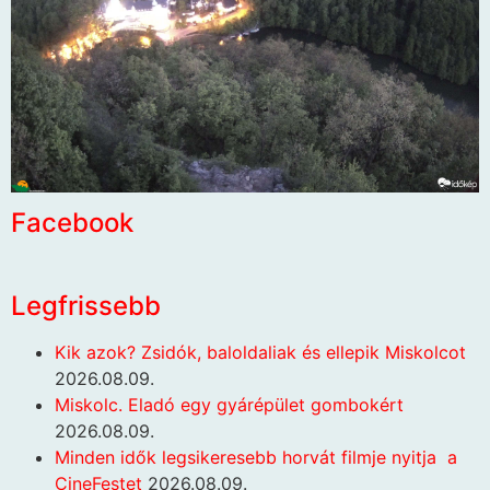
Facebook
Legfrissebb
Kik azok? Zsidók, baloldaliak és ellepik Miskolcot
2026.08.09.
Miskolc. Eladó egy gyárépület gombokért
2026.08.09.
Minden idők legsikeresebb horvát filmje nyitja a
CineFestet
2026.08.09.