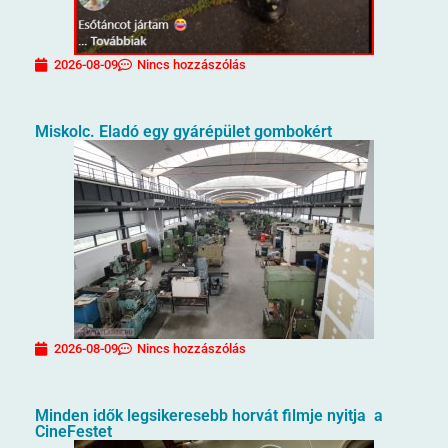
2026-08-09
Nincs hozzászólás
Miskolc. Eladó egy gyárépület gombokért
2026-08-09
Nincs hozzászólás
Minden idők legsikeresebb horvát filmje nyitja a
CineFestet