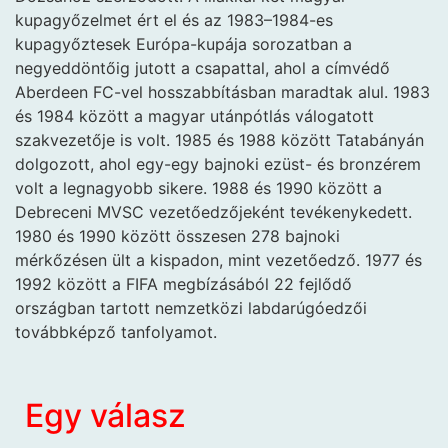
kupagyőzelmet ért el és az 1983–1984-es
kupagyőztesek Európa-kupája sorozatban a
negyeddöntőig jutott a csapattal, ahol a címvédő
Aberdeen FC-vel hosszabbításban maradtak alul. 1983
és 1984 között a magyar utánpótlás válogatott
szakvezetője is volt. 1985 és 1988 között Tatabányán
dolgozott, ahol egy-egy bajnoki ezüst- és bronzérem
volt a legnagyobb sikere. 1988 és 1990 között a
Debreceni MVSC vezetőedzőjeként tevékenykedett.
1980 és 1990 között összesen 278 bajnoki
mérkőzésen ült a kispadon, mint vezetőedző. 1977 és
1992 között a FIFA megbízásából 22 fejlődő
országban tartott nemzetközi labdarúgóedzői
továbbképző tanfolyamot.
Egy válasz