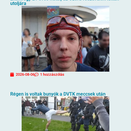
utoljára
2026-08-06
1 hozzászólás
Régen is voltak bunyók a DVTK meccsek után