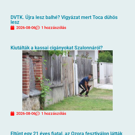
DVTK. Újra lesz balhé? Vigyázat mert Toca dühös
lesz
2026-08-06
1 hozzászólás
Kiutálták a kassai cigányokat Szalonnáról?
2026-08-06
1 hozzászólás
Eltűnt egy 21 éves fiatal, az Ozora fesztiválon látták