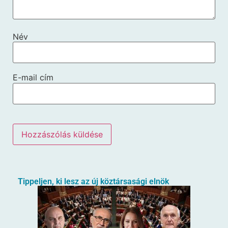
Név
E-mail cím
Tippeljen, ki lesz az új köztársasági elnök