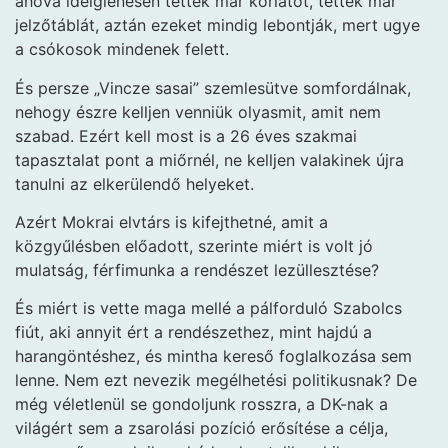
ahová ideiglenesen tettek már korlátot, tettek már
jelzőtáblát, aztán ezeket mindig lebontják, mert ugye
a csókosok mindenek felett.
És persze „Vincze sasai” szemlesütve somfordálnak,
nehogy észre kelljen venniük olyasmit, amit nem
szabad. Ezért kell most is a 26 éves szakmai
tapasztalat pont a miőrnél, ne kelljen valakinek újra
tanulni az elkerülendő helyeket.
Azért Mokrai elvtárs is kifejthetné, amit a
közgyűlésben előadott, szerinte miért is volt jó
mulatság, férfimunka a rendészet lezüllesztése?
És miért is vette maga mellé a pálforduló Szabolcs
fiút, aki annyit ért a rendészethez, mint hajdú a
harangöntéshez, és mintha kereső foglalkozása sem
lenne. Nem ezt nevezik megélhetési politikusnak? De
még véletlenül se gondoljunk rosszra, a DK-nak a
világért sem a zsarolási pozíció erősítése a célja,