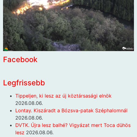
Facebook
Legfrissebb
Tippeljen, ki lesz az új köztársasági elnök
2026.08.06.
Lontay. Kiszáradt a Bózsva-patak Széphalomnál
2026.08.06.
DVTK. Újra lesz balhé? Vigyázat mert Toca dühös
lesz
2026.08.06.