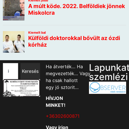
Lapunka
Ha átverték… Ha
Keresés
megvezették… Vagy
szemlézi
ha csak hallott
egy jó sztorit…
HÍVJON
MINKET!
+36302600871
Vagy írjon