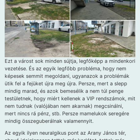
Ezt a várost sok minden sújtja, legfőképp a mindenkori
vezetése. És az egyik legfőbb probléma, hogy nem
képesek semmit megoldani, ugyanazok a problémák
ütik fel a fejüket újra meg újra. Persze, mert a slepp
mindig marad, és azok bemesélik a nem túl penge
testületnek, hogy miért kellenek a VIP rendszámok, mit
nem tudnak (valójában nem akarnak) megcsinálni,
mert nincs rá pénz, stb. Persze mamelukok seregére
mindig összeguberálnak valamennyit.
Az egyik ilyen neuralgikus pont az Arany János tér,