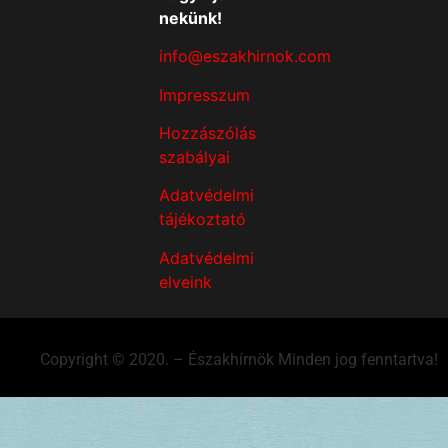
nekünk!
info@eszakhirnok.com
Impresszum
Hozzászólás
szabályai
Adatvédelmi
tájékoztató
Adatvédelmi
elveink
Copyright © 2020. – Északhírnök Minden jog fenntartva!