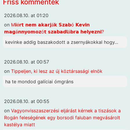
Friss kommentek
2026.08.10. at 01:20
on
M𝗶é𝗿𝘁 𝗻𝗲𝗺 𝗮𝗸𝗮𝗿𝗷á𝗸 𝗦𝘇𝗮𝗯ó 𝗞𝗲𝘃𝗶𝗻
𝗺𝗮𝗴á𝗻𝗻𝘆𝗼𝗺𝗼𝘇ó𝘁 𝘀𝘇𝗮𝗯𝗮𝗱𝗹á𝗯𝗿𝗮 𝗵𝗲𝗹𝘆𝗲𝘇𝗻𝗶?
kevinke addig baszakodott a zsernyákokkal hogy...
2026.08.10. at 00:57
on
Tippeljen, ki lesz az új köztársasági elnök
ha te mondod galíciai ómgráns
2026.08.10. at 00:55
on
Vagyonvisszaszerzési eljárást kérnek a tiszások a
Rogán feleségének egy borsodi faluban megvásárolt
kastélya miatt