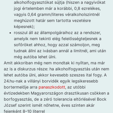
alkoholfogyasztókat sújtja (hiszen a nagyivókat
jogi értelemben már a korábbi, 0,8 ezrelékes,
vagyis 0,64 gramm/literes véralkoholszintnél
meghúzott határ sem tartotta vezetésre
képesnek);
rosszul áll az állampolgáraihoz az a rendszer,
amelyik nem tekinti elég felelősségteljesnek a
sofőröket ahhoz, hogy azzal számoljon, meg
tudnak állni az ivásban annál a limitnél, ami után
még autóba lehet ülni.
Amit akkoriban még nem mondtak ki nyíltan, ma már
az is a diskurzus része: ha alkoholfogyasztás után nem
lehet autóba ülni, akkor kevesebb szeszes ital fogy. A
24.hu-nak a villányi borvidék egyik legsikeresebb
bortermelője arra
panaszkodott
, az utóbbi
évtizedekben Magyarországon drasztikusan csökken a
borfogyasztás, de a zéró tolerancia eltörlésével Bock
József szerint ismét nőhetne, éves szinten akár
fejenként 8–10 literrel