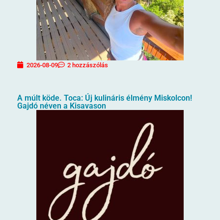
2026-08-09
2 hozzászólás
A múlt köde. Toca: Új kulináris élmény Miskolcon!
Gajdó néven a Kisavason