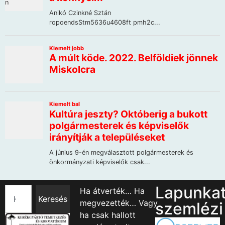
Lapunka
Ha átverték… Ha
Keresés
megvezették… Vagy
szemlézi
ha csak hallott