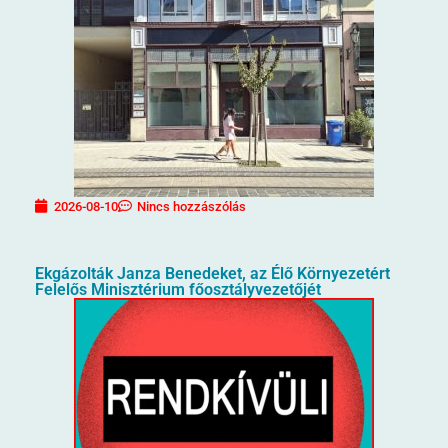
2026-08-10
Nincs hozzászólás
Ekgázolták Janza Benedeket, az Élő Környezetért
Felelős Minisztérium főosztályvezetőjét