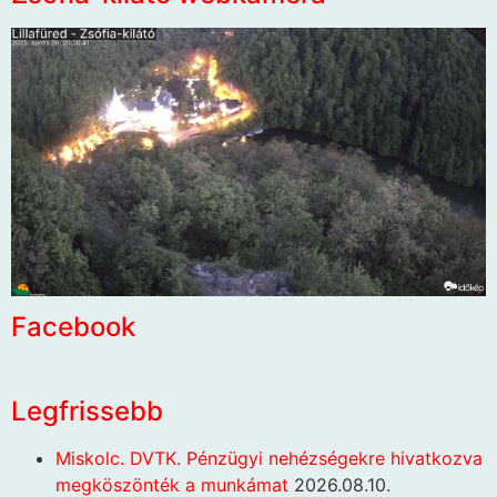
Facebook
Legfrissebb
Miskolc. DVTK. Pénzügyi nehézségekre hivatkozva
megköszönték a munkámat
2026.08.10.