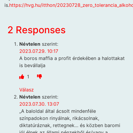
is.
https://hvg.hu/itthon/20230728_zero_tolerancia_alkoh
2 Responses
Névtelen
szerint:
2023.07.29. 10:17
A boros maffia a profit érdekében a halottakat
is bevállalja
1
Válasz
Névtelen
szerint:
2023.07.30. 13:07
„A baloldal által ácsolt mindenféle
színpadokon rinyálnak, rikácsolnak,
diktatúráznak, rettegnek… és közben baromi
jól élnek az állami pénzekből és/vagy a