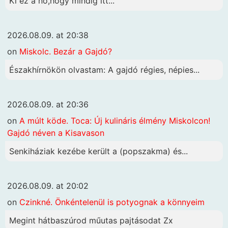
Ki ez a nő,hogy mindig itt...
2026.08.09. at 20:38
on
Miskolc. Bezár a Gajdó?
Északhírnökön olvastam: A gajdó régies, népies...
2026.08.09. at 20:36
on
A múlt köde. Toca: Új kulináris élmény Miskolcon!
Gajdó néven a Kisavason
Senkiháziak kezébe került a (popszakma) és...
2026.08.09. at 20:02
on
Czinkné. Önkéntelenül is potyognak a könnyeim
Megint hátbaszúrod műutas pajtásodat Zx