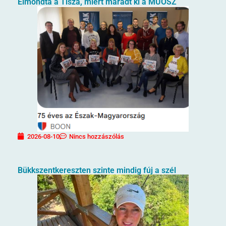
Elmondta a Tisza, miért maradt ki a MÚOSZ
2026-08-10
Nincs hozzászólás
Bükkszentkereszten szinte mindig fúj a szél