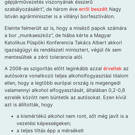
gépjárművezetés viszonyának ésszerű
szabályozásáért”, de három éve
erről beszélt
Nagy
István agrárminiszter is a villányi borfesztiválon.
Eleinte felmerült az is, hogy a miséző papok számára
a bor „munkaeszköz”, de hiába kérte a Magyar
Katolikus Püspöki Konferencia Takács Albert akkori
igazságügyi és rendészeti minisztert, végül ők sem
mentesültek a zéró tolerancia alól.
A 2008-as szigorítás előtt leginkább azzal
érveltek
az
autósokra vonatkozó teljes alkoholfogyasztási tilalom
ellen, hogy a legtöbb európai ország is megengedi
valamennyi alkohol elfogyasztását, általában 0,2-0,8
ezrelék között nem büntetik az autósokat. Ezen kívül
azt is állították, hogy
a kismértékű alkohol nem ront, sőt még javít is a
vezetési képességeken;
a teljes tiltás épp a mérsékelt