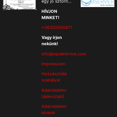
egy jó sztorit…
HÍVJON
MINKET!
+36302600871
Vagy írjon
nekünk!
info@eszakhirnok.com
Impresszum
Hozzászólás
szabályai
Adatvédelmi
tájékoztató
Adatvédelmi
elveink