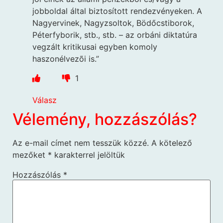
jobboldal által biztosított rendezvényeken. A
Nagyervinek, Nagyzsoltok, Bödőcstiborok,
Péterfyborik, stb., stb. – az orbáni diktatúra
vegzált kritikusai egyben komoly
haszonélvezõi is.”
1
Válasz
Vélemény, hozzászólás?
Az e-mail címet nem tesszük közzé.
A kötelező
mezőket
*
karakterrel jelöltük
Hozzászólás
*