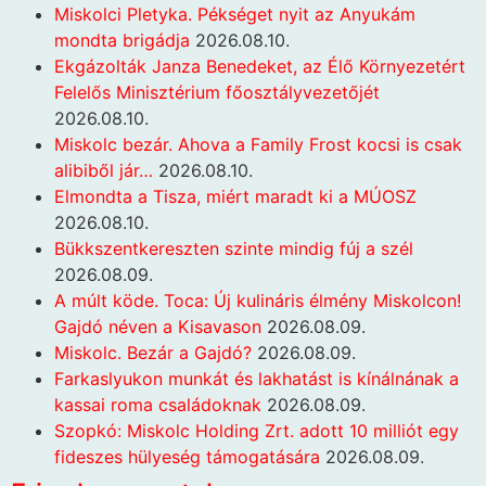
Miskolci Pletyka. Pékséget nyit az Anyukám
mondta brigádja
2026.08.10.
Ekgázolták Janza Benedeket, az Élő Környezetért
Felelős Minisztérium főosztályvezetőjét
2026.08.10.
Miskolc bezár. Ahova a Family Frost kocsi is csak
alibiből jár…
2026.08.10.
Elmondta a Tisza, miért maradt ki a MÚOSZ
2026.08.10.
Bükkszentkereszten szinte mindig fúj a szél
2026.08.09.
A múlt köde. Toca: Új kulináris élmény Miskolcon!
Gajdó néven a Kisavason
2026.08.09.
Miskolc. Bezár a Gajdó?
2026.08.09.
Farkaslyukon munkát és lakhatást is kínálnának a
kassai roma családoknak
2026.08.09.
Szopkó: Miskolc Holding Zrt. adott 10 milliót egy
fideszes hülyeség támogatására
2026.08.09.