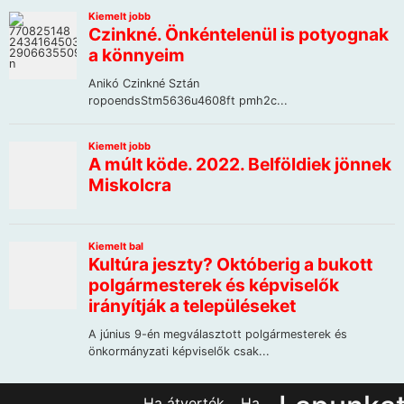
Ha átverték… Ha