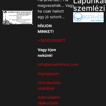
Lapunka
megvezették… Vagy
szemlézi
ha csak hallott
egy jó sztorit…
HÍVJON
MINKET!
+36302600871
Vagy írjon
nekünk!
info@eszakhirnok.com
Impresszum
Hozzászólás
szabályai
Adatvédelmi
tájékoztató