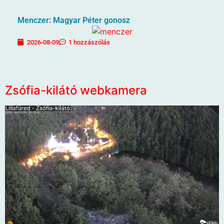
Menczer: Magyar Péter gonosz
2026-08-09
1 hozzászólás
Zsófia-kilátó webkamera