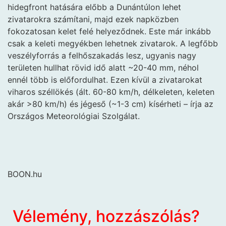
hidegfront hatására előbb a Dunántúlon lehet
zivatarokra számítani, majd ezek napközben
fokozatosan kelet felé helyeződnek. Este már inkább
csak a keleti megyékben lehetnek zivatarok. A legfőbb
veszélyforrás a felhőszakadás lesz, ugyanis nagy
területen hullhat rövid idő alatt ~20-40 mm, néhol
ennél több is előfordulhat. Ezen kívül a zivatarokat
viharos széllökés (ált. 60-80 km/h, délkeleten, keleten
akár >80 km/h) és jégeső (~1-3 cm) kísérheti – írja az
Országos Meteorológiai Szolgálat.
BOON.hu
Vélemény, hozzászólás?