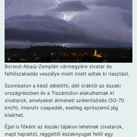
Borsod-Abaúj-Zemplén vármegyére zivatar és
felhőszakadás veszélye miatt miatt adtak ki riasztást.
Szombaton a késő délelőtti, déli óráktól az északi
országrészben és a Tiszántúlon alakulhatnak ki
zivatarok, amelyeket átmeneti szélerősödés (50-70
km/h), intenzív csapadék, esetleg aprószemű jég
kísérhet.
Éjjel is főként az északi tájakon lehetnek zivatarok,
majd hajnaltól, reggeltől északnyugat felől egy