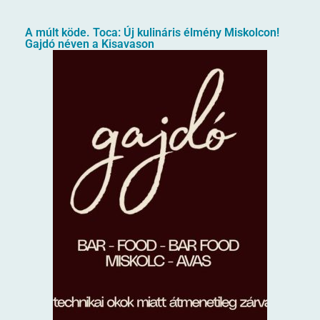
A múlt köde. Toca: Új kulináris élmény Miskolcon!
Gajdó néven a Kisavason