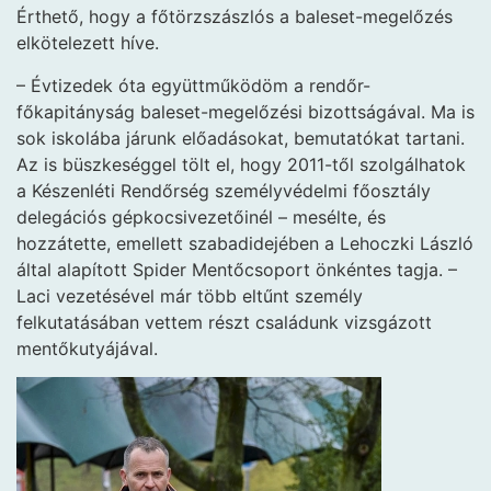
Érthető, hogy a főtörzszászlós a baleset-megelőzés
elkötelezett híve.
– Évtizedek óta együttműködöm a rendőr-
főkapitányság baleset-megelőzési bizottságával. Ma is
sok iskolába járunk előadásokat, bemutatókat tartani.
Az is büszkeséggel tölt el, hogy 2011-től szolgálhatok
a Készenléti Rendőrség személyvédelmi főosztály
delegációs gépkocsivezetőinél – mesélte, és
hozzátette, emellett szabadidejében a Lehoczki László
által alapított Spider Mentőcsoport önkéntes tagja. –
Laci vezetésével már több eltűnt személy
felkutatásában vettem részt családunk vizsgázott
mentőkutyájával.