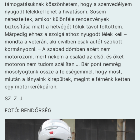
támogatásuknak köszönhetem, hogy a szenvedélyem
nyugodt lélekkel lehet a hivatásom. Sosem
nehezteltek, amikor különféle rendezvények
biztosítása miatt a hétvégét tőlük távol töltöttem.
Márpedig ehhez a szolgálathoz nyugodt lélek kell –
mondta a veterán, aki civilben csak autót szokott
kormányozni. – A szabadidőmben azért nem
motorozom, mert nekem a család az első, és őket
motoron nem tudom szállítani… Bár pont nemrég
mosolyogtunk össze a feleségemmel, hogy most,
miután a lányaink kirepültek, megint elférnénk ketten
egy motorkerékpáron.
SZ. Z. J.
FOTÓ: RENDŐRSÉG