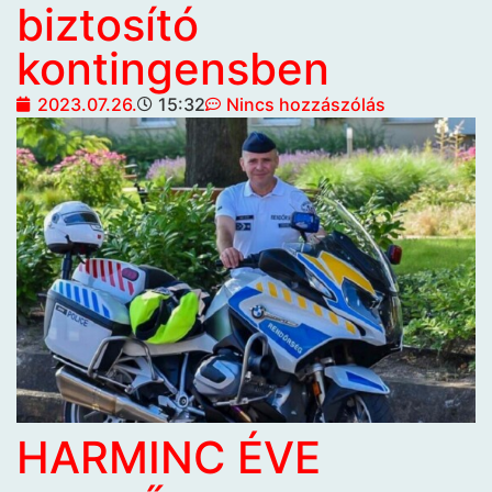
biztosító
kontingensben
2023.07.26.
15:32
Nincs hozzászólás
HARMINC ÉVE