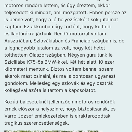
motoros rendőre lettem, és úgy éreztem, ekkor
teljesedett ki mindaz, ami mozgatott. Ebben persze az
is benne volt, hogy a jó helyezésekért sok jutalmat
kaptam. Ez akkoriban úgy történt, hogy külföldi
csillagtúrákra jártunk. Rendőrmotorral voltam
Ausztriában, Szlovákiában és Franciaországban is, de
a legnagyobb jutalom az volt, hogy két hetet
tölthettem Olaszországban. Négyen gurultunk le
Szicíliába K75-ös BMW-kkel. Két hét alatt 10 ezer
kilométert mentünk. Biztos voltam benne, sosem
akarok mást csinálni, és ma is pontosan ugyanezt
gondolom. Mellesleg egy szlovák és egy osztrák
kollégával azóta is tartom a kapcsolatot.
Közúti baleseteknél jellemzően motoros rendőrök
érnek először a helyszínre, hogy biztosítsanak, és
Varró József emlékezetében is elraktározódtak
tragikus szerencsétlenségek.