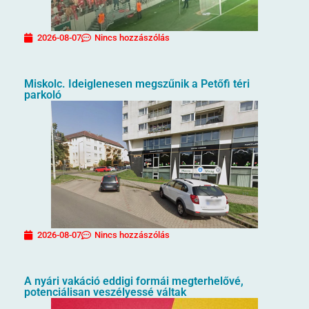
2026-08-07
Nincs hozzászólás
Miskolc. Ideiglenesen megszűnik a Petőfi téri
parkoló
2026-08-07
Nincs hozzászólás
A nyári vakáció eddigi formái megterhelővé,
potenciálisan veszélyessé váltak