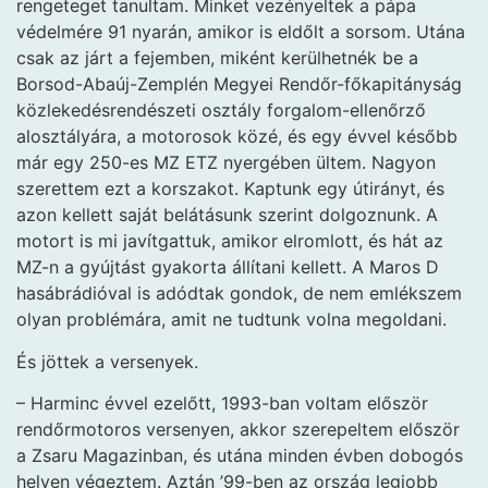
rengeteget tanultam. Minket vezényeltek a pápa
védelmére 91 nyarán, amikor is eldőlt a sorsom. Utána
csak az járt a fejemben, miként kerülhetnék be a
Borsod-Abaúj-Zemplén Megyei Rendőr-főkapitányság
közlekedésrendészeti osztály forgalom-ellenőrző
alosztályára, a motorosok közé, és egy évvel később
már egy 250-es MZ ETZ nyergében ültem. Nagyon
szerettem ezt a korszakot. Kaptunk egy útirányt, és
azon kellett saját belátásunk szerint dolgoznunk. A
motort is mi javítgattuk, amikor elromlott, és hát az
MZ-n a gyújtást gyakorta állítani kellett. A Maros D
hasábrádióval is adódtak gondok, de nem emlékszem
olyan problémára, amit ne tudtunk volna megoldani.
És jöttek a versenyek.
– Harminc évvel ezelőtt, 1993-ban voltam először
rendőrmotoros versenyen, akkor szerepeltem először
a Zsaru Magazinban, és utána minden évben dobogós
helyen végeztem. Aztán ’99-ben az ország legjobb