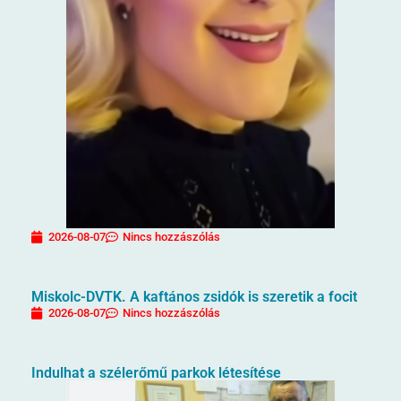
2026-08-07
Nincs hozzászólás
Miskolc-DVTK. A kaftános zsidók is szeretik a focit
2026-08-07
Nincs hozzászólás
Indulhat a szélerőmű parkok létesítése