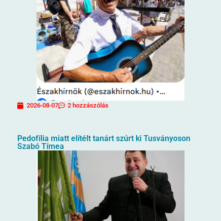
2026-08-07
2 hozzászólás
Pedofília miatt elítélt tanárt szúrt ki Tusványoson
Szabó Tímea