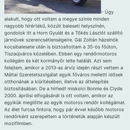
– Úgy
alakult, hogy ott voltam a megye szinte minden
nagyobb hírértékű, közúti baleseti helyszínén,
gondolok itt a Horn Gyulát és a Tőkés Lászlót szállító
járművek szerencsétlenségeire. Gál Zoltán házelnök
kocsibalesete után is biztosítottam a 35-ös főúton,
Tiszaújváros közelében. Ebben egy rendőrmotoros
kollégám és két kormányőr lelte halálát. Azt sem
felejtem, amikor a 2013-as árvíz idején részt vettem a
Máltai Szeretetszolgálat egyik főváros melletti idősek
otthonának a kiürítésében, illetve az áttelepítés
biztosításában. De a hírhedt miskolci Bonnie és Clyde
2000. áprilisi elfogásánál is ott voltam, amikor az
egyikük meglőtte az egyik motoros rendőr kollégámat.
Az élet furcsa fintora, hogy pár évvel később motoros
rendőrként szerepeltem a történetük alapján készült
mozifilmben.