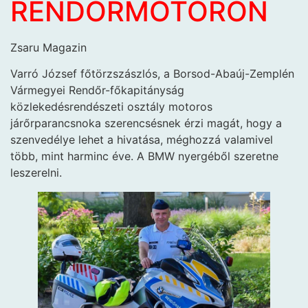
RENDŐRMOTORON
Zsaru Magazin
Varró József főtörzszászlós, a Borsod-Abaúj-Zemplén
Vármegyei Rendőr-főkapitányság
közlekedésrendészeti osztály motoros
járőrparancsnoka szerencsésnek érzi magát, hogy a
szenvedélye lehet a hivatása, méghozzá valamivel
több, mint harminc éve. A BMW nyergéből szeretne
leszerelni.