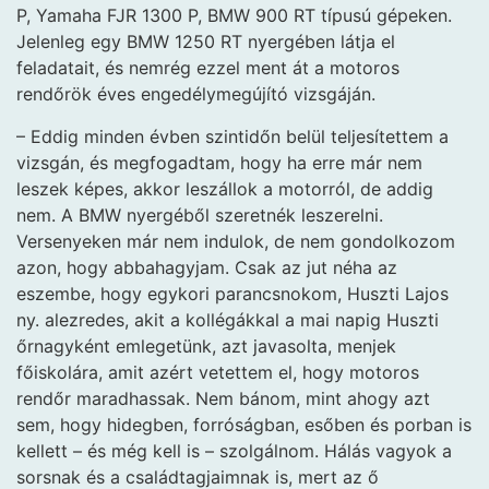
P, Yamaha FJR 1300 P, BMW 900 RT típusú gépeken.
Jelenleg egy BMW 1250 RT nyergében látja el
feladatait, és nemrég ezzel ment át a motoros
rendőrök éves engedélymegújító vizsgáján.
– Eddig minden évben szintidőn belül teljesítettem a
vizsgán, és megfogadtam, hogy ha erre már nem
leszek képes, akkor leszállok a motorról, de addig
nem. A BMW nyergéből szeretnék leszerelni.
Versenyeken már nem indulok, de nem gondolkozom
azon, hogy abbahagyjam. Csak az jut néha az
eszembe, hogy egykori parancsnokom, Huszti Lajos
ny. alezredes, akit a kollégákkal a mai napig Huszti
őrnagyként emlegetünk, azt javasolta, menjek
főiskolára, amit azért vetettem el, hogy motoros
rendőr maradhassak. Nem bánom, mint ahogy azt
sem, hogy hidegben, forróságban, esőben és porban is
kellett – és még kell is – szolgálnom. Hálás vagyok a
sorsnak és a családtagjaimnak is, mert az ő