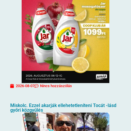
2026-08-07
Nincs hozzászólás
Miskolc. Ezzel akarják ellehetetleníteni Tocát -lásd
győri közgyűlés