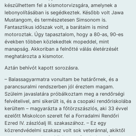
készülhettem fel a kismotorvizsgára, amelynek a
lebonyolításában is segédkeztek. Később volt Jawa
Mustangom, és természetesen Simsonom is.
Fantasztikus időszak volt, a barátaim is mind
motoroztak. Úgy tapasztalom, hogy a 80-as, 90-es
években többen közlekedtek mopeddel, mint
manapság. Akkoriban a felnőtté válás életérzését
meghatározta a kismotor.
Aztán behívót kapott sorozásra.
– Balassagyarmatra vonultam be határőrnek, és a
parancsuralmi rendszerben jól éreztem magam.
Szüleim javaslatára próbálkoztam meg a rendőrségi
felvételivel, ami sikerült is, és a csopaki rendőriskolába
kerültem – magyarázta a főtörzszászlós, aki 33 évvel
ezelőtt Miskolcon szerelt fel a Forradalmi Rendőri
Ezred IV. zászlóalj III. szakaszához. – Ez egy
közrendvédelmi szakasz volt sok veteránnal, akiktől