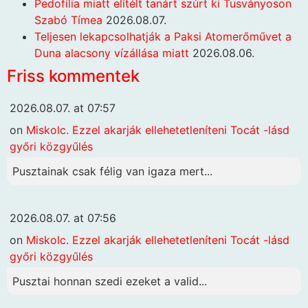
Pedofília miatt elítélt tanárt szúrt ki Tusványoson
Szabó Tímea
2026.08.07.
Teljesen lekapcsolhatják a Paksi Atomerőművet a
Duna alacsony vízállása miatt
2026.08.06.
Friss kommentek
2026.08.07. at 07:57
on
Miskolc. Ezzel akarják ellehetetleníteni Tocát -lásd
győri közgyűlés
Pusztainak csak félig van igaza mert...
2026.08.07. at 07:56
on
Miskolc. Ezzel akarják ellehetetleníteni Tocát -lásd
győri közgyűlés
Pusztai honnan szedi ezeket a valid...