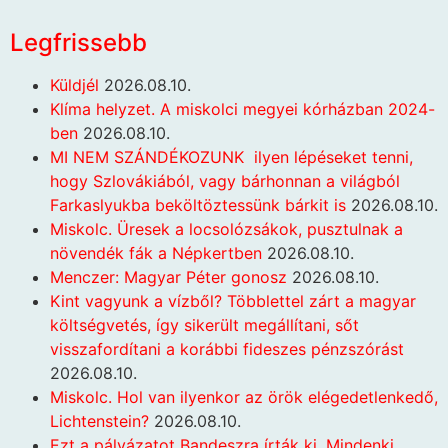
Legfrissebb
Küldjél
2026.08.10.
Klíma helyzet. A miskolci megyei kórházban 2024-
ben
2026.08.10.
MI NEM SZÁNDÉKOZUNK ilyen lépéseket tenni,
hogy Szlovákiából, vagy bárhonnan a világból
Farkaslyukba beköltöztessünk bárkit is
2026.08.10.
Miskolc. Üresek a locsolózsákok, pusztulnak a
növendék fák a Népkertben
2026.08.10.
Menczer: Magyar Péter gonosz
2026.08.10.
Kint vagyunk a vízből? Többlettel zárt a magyar
költségvetés, így sikerült megállítani, sőt
visszafordítani a korábbi fideszes pénzszórást
2026.08.10.
Miskolc. Hol van ilyenkor az örök elégedetlenkedő,
Lichtenstein?
2026.08.10.
Ezt a pályázatot Bandeszra írták ki. Mindenki