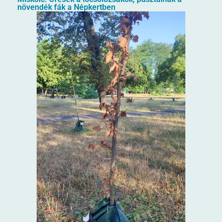
növendék fák a Népkertben