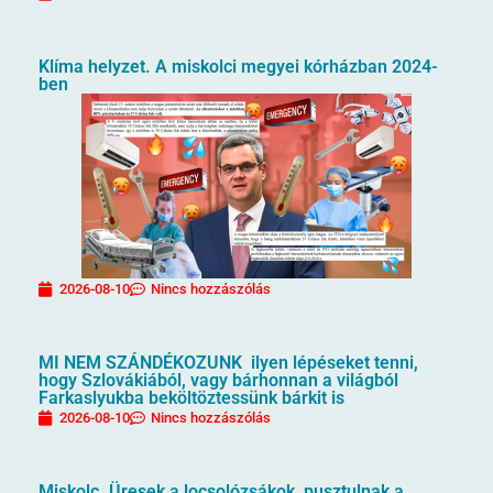
Klíma helyzet. A miskolci megyei kórházban 2024-
ben
2026-08-10
Nincs hozzászólás
MI NEM SZÁNDÉKOZUNK ilyen lépéseket tenni,
hogy Szlovákiából, vagy bárhonnan a világból
Farkaslyukba beköltöztessünk bárkit is
2026-08-10
Nincs hozzászólás
Miskolc. Üresek a locsolózsákok, pusztulnak a