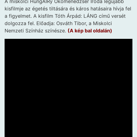
A miskolci HungAIRy Ökomenedzser Iroda legújabb
kisfilmje az égetés tiltására és káros hatásaira hívja fel
a figyelmet. A kisfilm Tóth Árpád: LÁNG című versét
dolgozza fel. Előadja: Osváth Tibor, a Miskolci
Nemzeti Színház színésze.
(A kép bal oldalán)