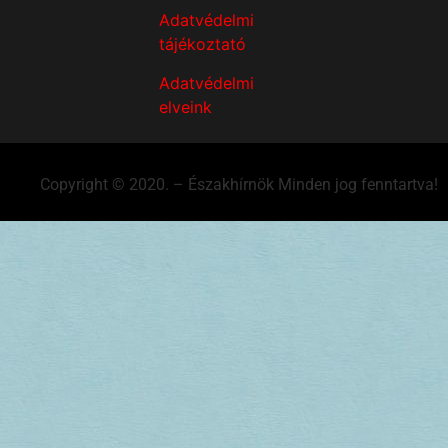
Adatvédelmi
tájékoztató
Adatvédelmi
elveink
Copyright © 2020. – Északhírnök Minden jog fenntartva!