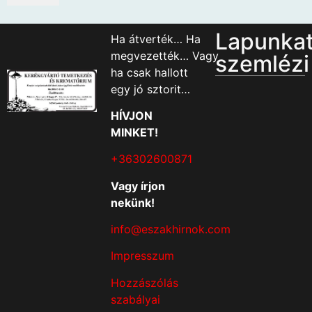
Lapunka
Ha átverték… Ha
megvezették… Vagy
szemlézi
ha csak hallott
egy jó sztorit…
HÍVJON
MINKET!
+36302600871
Vagy írjon
nekünk!
info@eszakhirnok.com
Impresszum
Hozzászólás
szabályai