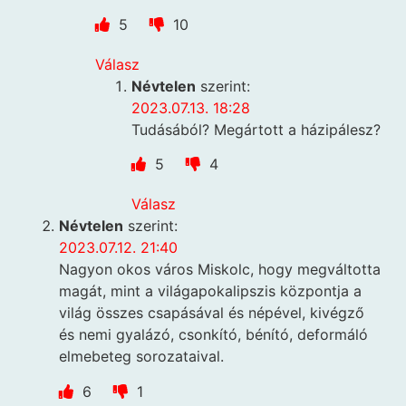
5
10
Válasz
Névtelen
szerint:
2023.07.13. 18:28
Tudásából? Megártott a házipálesz?
5
4
Válasz
Névtelen
szerint:
2023.07.12. 21:40
Nagyon okos város Miskolc, hogy megváltotta
magát, mint a világapokalipszis központja a
világ összes csapásával és népével, kivégző
és nemi gyalázó, csonkító, bénító, deformáló
elmebeteg sorozataival.
6
1