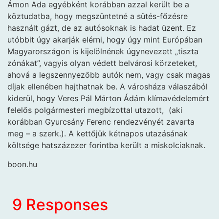
Ámon Ada egyébként korábban azzal került be a
köztudatba, hogy megszüntetné a sütés-főzésre
használt gázt, de az autósoknak is hadat üzent. Ez
utóbbit úgy akarják elérni, hogy úgy mint Európában
Magyarországon is kijelölnének úgynevezett „tiszta
zónákat”, vagyis olyan védett belvárosi körzeteket,
ahová a legszennyezőbb autók nem, vagy csak magas
díjak ellenében hajthatnak be. A városháza válaszából
kiderül, hogy Veres Pál Márton Ádám klímavédelemért
felelős polgármesteri megbízottal utazott, (aki
korábban Gyurcsány Ferenc rendezvényét zavarta
meg – a szerk.). A kettőjük kétnapos utazásának
költsége hatszázezer forintba került a miskolciaknak.
boon.hu
9 Responses