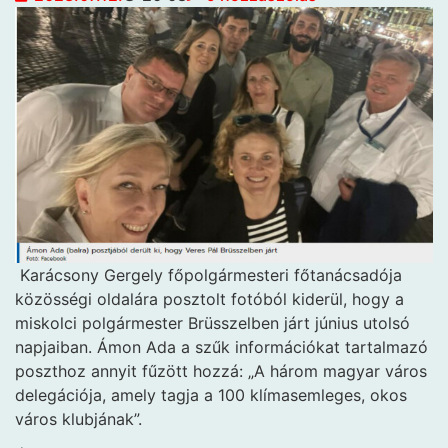
Karácsony Gergely főpolgármesteri főtanácsadója
közösségi oldalára posztolt fotóból kiderül, hogy a
miskolci polgármester Brüsszelben járt június utolsó
napjaiban. Ámon Ada a szűk információkat tartalmazó
poszthoz annyit fűzött hozzá: „A három magyar város
delegációja, amely tagja a 100 klímasemleges, okos
város klubjának”.