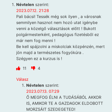
Névtelen
szerint:
2023.07.12. 21:28
Pali bácsi! Tessék még sok ilyen , a városnak
semmilyen hasznot nem hozó utat igénybe
venni a közelgő választások előtt ! Bukott
polgármesterként, pedagógus fizetésből ez
már nem fog menni !
Be kell spájzolni a miskolciak közpénzén, mert
jön majd a természetes fogyókúra .
Szégyen ez a kurzus is !
11
4
Válasz
Névtelen
szerint:
2023.07.13. 07:29
Ő MEGFOG ÉLNI A TUDÁSÁBÓL AKKOR
IS, AMIKOR TE A GAZDAGOK ELDOBOTT
MORZSÁIT SZEDEGETED!