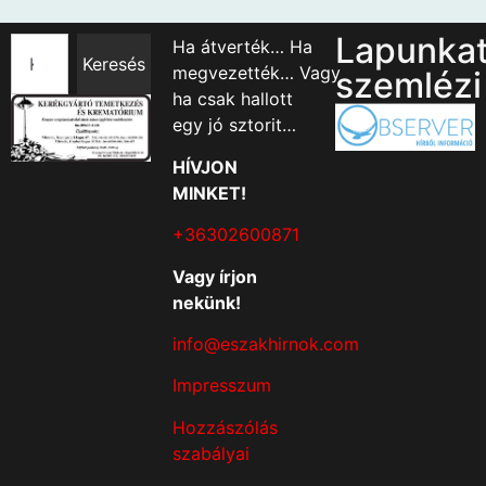
Lapunka
Ha átverték… Ha
Keresés
megvezették… Vagy
szemlézi
ha csak hallott
egy jó sztorit…
HÍVJON
MINKET!
+36302600871
Vagy írjon
nekünk!
info@eszakhirnok.com
Impresszum
Hozzászólás
szabályai