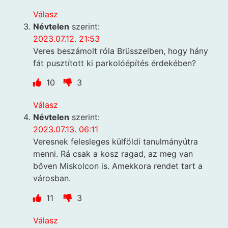
Válasz
Névtelen
szerint:
2023.07.12. 21:53
Veres beszámolt róla Brüsszelben, hogy hány
fát pusztított ki parkolóépítés érdekében?
10
3
Válasz
Névtelen
szerint:
2023.07.13. 06:11
Veresnek felesleges külföldi tanulmányútra
menni. Rá csak a kosz ragad, az meg van
bőven Miskolcon is. Amekkora rendet tart a
városban.
11
3
Válasz