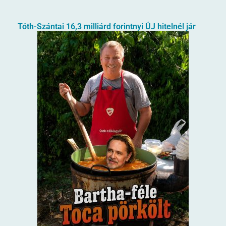
Tóth-Szántai 16,3 milliárd forintnyi ÚJ hitelnél jár