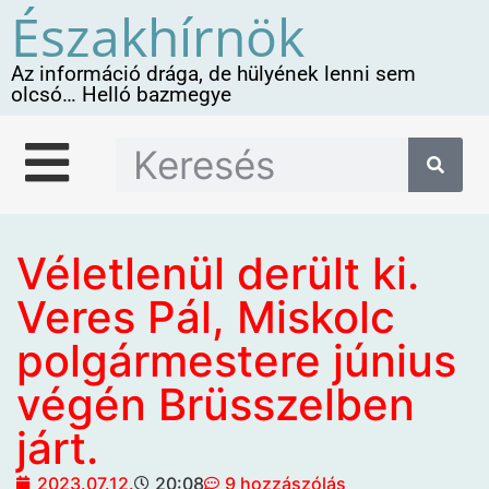
Északhírnök
Az információ drága, de hülyének lenni sem
olcsó… Helló bazmegye
Véletlenül derült ki.
Veres Pál, Miskolc
polgármestere június
végén Brüsszelben
járt.
2023.07.12.
20:08
9 hozzászólás