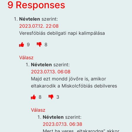
9 Responses
Névtelen
szerint:
2023.07.12. 22:08
Veresfóbiás debilgati napi kalimpálása
9
8
Válasz
Névtelen
szerint:
2023.07.13. 06:08
Majd ezt mondd jövőre is, amikor
eltakarodik a Miskolcfóbiás debilveres
8
3
Válasz
Névtelen
szerint:
2023.07.13. 06:38
Mert ha veres „eltakarodna” akkor