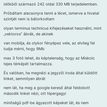
időkből származó 242 oldal 330 MB terjedelemben.
Próbáltam alacsonyra tenni a lécet, ismerve a hivatal
szintjét nem is bátorkodtam
olyan terminus technicus kifejezéseket használni, mint
„vektoros” ábrák, de akinek
van mobilja, és olykor fényépez vele, az elvileg fel
tudja mérni, hogy 9Mb
max 3 fotó lehet, és képtelenség, hogy az Miskolc
tejes térképét tartalmazza.
És valóban, ha megnézi a jegyzői iroda által küldött
linket, semmilyen ábrát
nem lát, ha meg a google kereső által feldobott
második linket nézi, ott hipergagyi
minőségű pdf-be ágyazott képeket lát, és nem