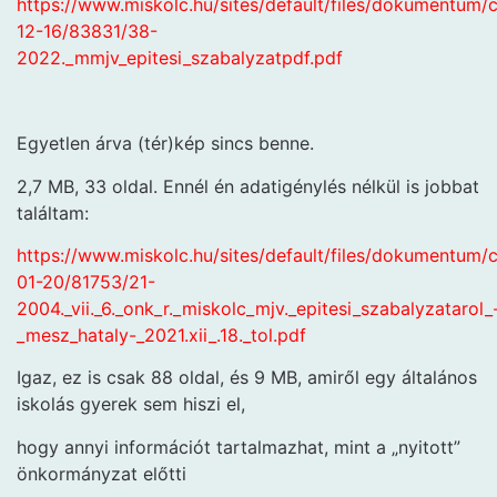
https://www.miskolc.hu/sites/default/files/dokumentum
12-16/83831/38-
2022._mmjv_epitesi_szabalyzatpdf.pdf
Egyetlen árva (tér)kép sincs benne.
2,7 MB, 33 oldal. Ennél én adatigénylés nélkül is jobbat
találtam:
https://www.miskolc.hu/sites/default/files/dokumentum
01-20/81753/21-
2004._vii._6._onk_r._miskolc_mjv._epitesi_szabalyzatarol_
_mesz_hataly-_2021.xii_.18._tol.pdf
Igaz, ez is csak 88 oldal, és 9 MB, amiről egy általános
iskolás gyerek sem hiszi el,
hogy annyi információt tartalmazhat, mint a „nyitott”
önkormányzat előtti