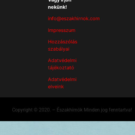
nekünk!
info@eszakhirnok.com
Impresszum
Hozzászólás
szabályai
Adatvédelmi
tájékoztató
Adatvédelmi
elveink
Copyright © 2020. – Északhírnök Minden jog fenntartva!