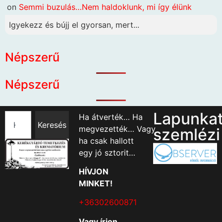
on
Semmi buzulás…Nem haldoklunk, mi így élünk
Igyekezz és bújj el gyorsan, mert...
Népszerű
Népszerű
Lapunka
Ha átverték… Ha
Keresés
megvezették… Vagy
szemlézi
ha csak hallott
egy jó sztorit…
HÍVJON
MINKET!
+36302600871
Vagy írjon