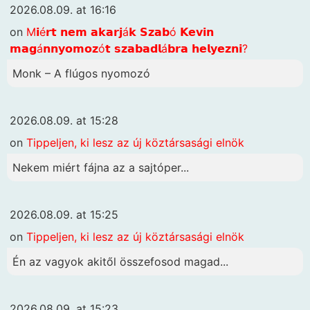
2026.08.09. at 16:16
on
M𝗶é𝗿𝘁 𝗻𝗲𝗺 𝗮𝗸𝗮𝗿𝗷á𝗸 𝗦𝘇𝗮𝗯ó 𝗞𝗲𝘃𝗶𝗻
𝗺𝗮𝗴á𝗻𝗻𝘆𝗼𝗺𝗼𝘇ó𝘁 𝘀𝘇𝗮𝗯𝗮𝗱𝗹á𝗯𝗿𝗮 𝗵𝗲𝗹𝘆𝗲𝘇𝗻𝗶?
Monk – A flúgos nyomozó
2026.08.09. at 15:28
on
Tippeljen, ki lesz az új köztársasági elnök
Nekem miért fájna az a sajtóper...
2026.08.09. at 15:25
on
Tippeljen, ki lesz az új köztársasági elnök
Én az vagyok akitől összefosod magad...
2026.08.09. at 15:23