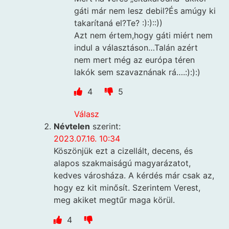
gáti már nem lesz debil?És amúgy ki
takarítaná el?Te? :):)::))
Azt nem értem,hogy gáti miért nem
indul a választáson…Talán azért
nem mert még az európa téren
lakók sem szavaznának rá….:):):)
4
5
Válasz
Névtelen
szerint:
2023.07.16. 10:34
Köszönjük ezt a cizellált, decens, és
alapos szakmaiságú magyarázatot,
kedves városháza. A kérdés már csak az,
hogy ez kit minősít. Szerintem Verest,
meg akiket megtűr maga körül.
4