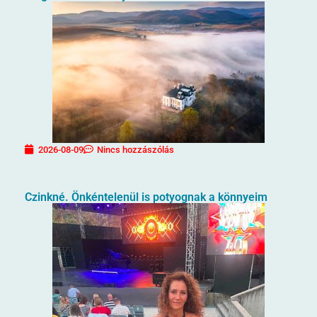
2026-08-09
Nincs hozzászólás
Czinkné. Önkéntelenül is potyognak a könnyeim