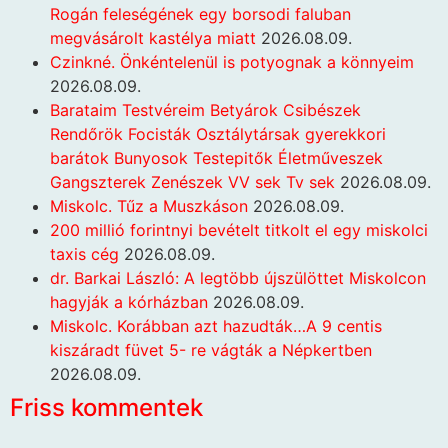
Rogán feleségének egy borsodi faluban
megvásárolt kastélya miatt
2026.08.09.
Czinkné. Önkéntelenül is potyognak a könnyeim
2026.08.09.
Barataim Testvéreim Betyárok Csibészek
Rendőrök Focisták Osztálytársak gyerekkori
barátok Bunyosok Testepitők Életműveszek
Gangszterek Zenészek VV sek Tv sek
2026.08.09.
Miskolc. Tűz a Muszkáson
2026.08.09.
200 millió forintnyi bevételt titkolt el egy miskolci
taxis cég
2026.08.09.
dr. Barkai László: A legtöbb újszülöttet Miskolcon
hagyják a kórházban
2026.08.09.
Miskolc. Korábban azt hazudták…A 9 centis
kiszáradt füvet 5- re vágták a Népkertben
2026.08.09.
Friss kommentek