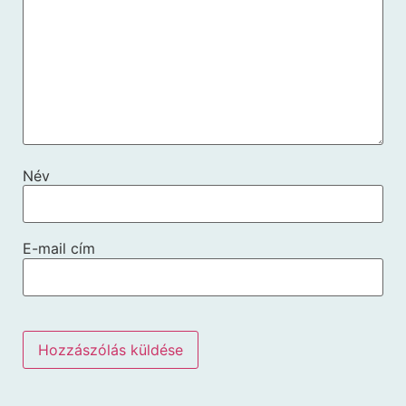
Név
E-mail cím