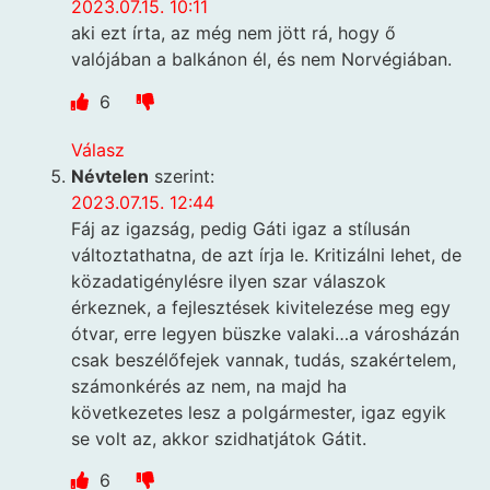
2023.07.15. 10:11
aki ezt írta, az még nem jött rá, hogy ő
valójában a balkánon él, és nem Norvégiában.
6
Válasz
Névtelen
szerint:
2023.07.15. 12:44
Fáj az igazság, pedig Gáti igaz a stílusán
változtathatna, de azt írja le. Kritizálni lehet, de
közadatigénylésre ilyen szar válaszok
érkeznek, a fejlesztések kivitelezése meg egy
ótvar, erre legyen büszke valaki…a városházán
csak beszélőfejek vannak, tudás, szakértelem,
számonkérés az nem, na majd ha
következetes lesz a polgármester, igaz egyik
se volt az, akkor szidhatjátok Gátit.
6